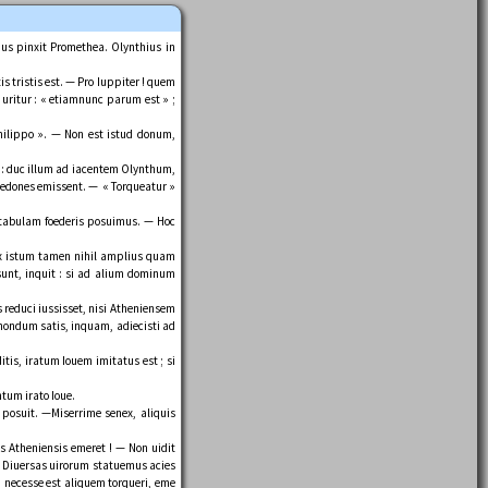
ius pinxit Promethea. Olynthius in
s tristis est. — Pro Iuppiter ! quem
uritur : « etiamnunc parum est » ;
hilippo ». — Non est istud donum,
nta: duc illum ad iacentem Olynthum,
acedones emissent. — « Torqueatur »
s tabulam foederis posuimus. — Hoc
ifex istum tamen nihil amplius quam
 sunt, inquit : si ad alium dominum
reduci iussisset, nisi Atheniensem
 nondum satis, inquam, adiecisti ad
tis, iratum Iouem imitatus est ; si
tum irato Ioue.
 posuit. —Miserrime senex, aliquis
s Atheniensis emeret ! — Non uidit
e ? Diuersas uirorum statuemus acies
 necesse est aliquem torqueri, eme