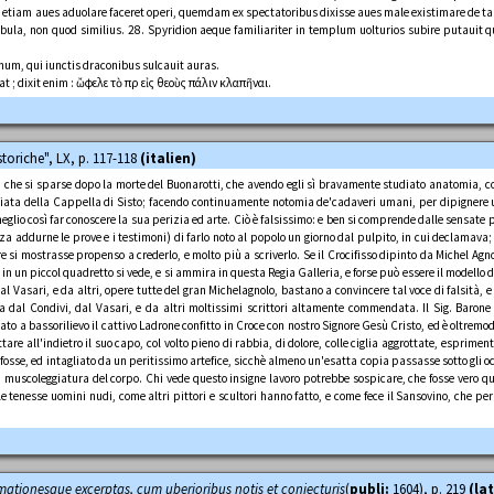
 etiam aues aduolare faceret operi, quemdam ex spectatoribus dixisse aues male existimare de ta
tabula, non quod similius. 28. Spyridion aeque familiariter in templum uolturios subire putauit
emum, qui iunctis draconibus sulcauit auras.
at ; dixit enim : ὤφελε τὸ πῦρ εἰς θεοὺς πάλιν κλαπῆναι.
storiche", LX, p. 117-118
(italien)
 che si sparse dopo la morte del Buonarotti, che avendo egli sì bravamente studiato anatomia, col
acciata della Cappella di Sisto; facendo continuamente notomia de'cadaveri umani, per dipigner
eglio così far conoscere la sua perizia ed arte. Ciò è falsissimo: e ben si comprende dalle sensate 
nza addurne le prove e i testimoni) di farlo noto al popolo un giorno dal pulpito, in cui declamava; 
e si mostrasse propenso a crederlo, e molto più a scriverlo. Se il Crocifisso dipinto da Michel Agno
he in un piccol quadretto si vede, e si ammira in questa Regia Galleria, e forse può essere il modello
l Vasari, e da altri, opere tutte del gran Michelagnolo, bastano a convincere tal voce di falsità, e
ata dal Condivi, dal Vasari, e da altri moltissimi scrittori altamente commendata. Il Sig. Baron
ato a bassorilievo il cattivo Ladrone confitto in Croce con nostro Signore Gesù Cristo, ed è oltrem
ttare all'indietro il suo capo, col volto pieno di rabbia, di dolore, colle ciglia aggrottate, esprim
 fosse, ed intagliato da un peritissimo artefice, sicchè almeno un'esatta copia passasse sotto gli oc
ella muscoleggiatura del corpo. Chi vede questo insigne lavoro potrebbe sospicare, che fosse vero 
 tenesse uomini nudi, come altri pittori e scultori hanno fatto, e come fece il Sansovino, che per
amationesque excerptas
, cum uberioribus notis et conjecturis
(
publi:
1604), p. 219
(lat