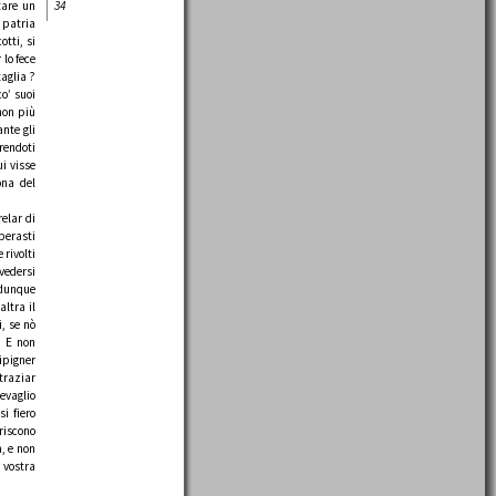
tare un
34
 patria
otti, si
 lo fece
taglia ?
co’ suoi
non più
ante gli
rendoti
i visse
ona del
relar di
uperasti
 rivolti
vedersi
 Adunque
altra il
i, se nò
. E non
ipigner
traziar
revaglio
i fiero
eriscono
a, e non
a vostra