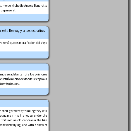
istimo de Michaële Angelo Bonarotto
 depingeret.
 este Reino, y a los estraños
 se vè que es mera ficcion del viejo
rnos se adelantan oi a los primores
le retirò muerto de donde le copiava
um irato Iove.
e their garments; thinking they will
young man into his house, under the
tortured an old captive in the like
selfe were dying, and with a shew of