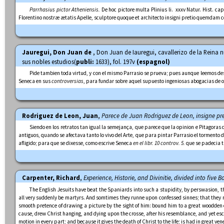
Parrhasius pictor Atheniensis.
De hoc pictore multa Plinius li. xxxv Natur. Hist. c
Florentino nostræ ætatis Apelle, sculptore quoque et architecto insigni pretio quemdam c
Jauregui, Don Juan de
, Don Juan de Iauregui, cavallerizo de la Reina n
sus nobles estudios(
publi:
1633), fol. 197v
(espagnol)
Pide tambien toda virtud, y con el mismo Parrasio se prueva; pues aunque leemos deste
Seneca en sus
controversias
, para fundar sobre aquel supuesto ingeniosas abogacias de o
Rodriguez de Leon, Juan
,
Parece de Juan Rodriguez de Leon, insigne pr
Siendo en los retratos tan igual la semejança, que parece que la opinion e Pitagoras
antiguos, quando se afectava tanto lo vivo del Arte, que para pintar Parrasio el tormento d
afligido; para que se dixesse, como escrive Seneca
en el libr. 10 controv. 5.
que se padecia t
Carpenter, Richard
,
Experience, Historie, and Divinitie, divided into five B
The English Jesuits have beat the Spaniards into such a stupidity, by perswasion, tha
all very suddenly be martyrs. And somtimes they runne upon confessed sinnes; that they m
smooth pretence of drawing a picture by the sight of him: bound him to a great woodden c
cause, drew Christ hanging, and dying upon the crosse, after his resemblance, and yet esca
motion in every part; and because it gives the death of Christ to the life; is had in great v