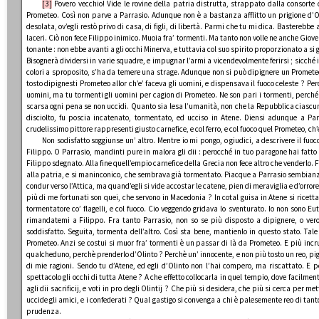
[3]
Povero vecchio! Vide le rovine della patria distrutta, strappato dalla consorte c
Prometeo. Così non parve a Parrasio. Adunque non è a bastanza afflitto un prigione d’Ol
desolata, ov’egli restò privo di casa, di figli, di libertà. Parmi che tu mi dica. Basterebb
laceri. Ciò non fece Filippo inimico. Muoia fra’ tormenti. Ma tanto non volle ne anche Giove
tonante : non ebbe avanti a gli occhi Minerva, e tuttavia col suo spirito proporzionato a si gr
Bisognerà dividersi in varie squadre, e impugnar l’armi a vicendevolmente ferirsi ; sicché i 
colori a sproposito, s’ha da temere una strage. Adunque non si può dipignere un Promete
tosto dipignesti Prometeo allor ch’e’ faceva gli uomini, e dispensava il fuoco celeste ? Pe
uomini, ma tu tormenti gli uomini per cagion di Prometeo. Ne son pari i tormenti, perché p
scarsa ogni pena se non uccidi. Quanto sia lesa l’umanità, non che la Repubblica ciascun s
disciolto, fu poscia incatenato, tormentato, ed ucciso in Atene. Diensi adunque a Par
crudelissimo pittore rappresenti giusto carnefice, e col ferro, e col fuoco quel Prometeo, ch’
Non sodisfatto soggiunse un’ altro. Mentre io mi pongo, o giudici, a descrivere il fuoco,
Filippo. O Parrasio, mandinti pure in malora gli dii : perocché in tuo paragone hai fatto 
Filippo sdegnato. Alla fine quell’empio carnefice della Grecia non fece altro che venderlo. F
alla patria, e si maninconico, che sembrava già tormentato. Piacque a Parrasio sembianz
condur verso l’Attica, ma quand’egli si vide accostar le catene, pien di meraviglia e d’orrore
più di me fortunati son quei, che servono in Macedonia ? In cotal guisa in Atene si ricettan
tormentatore co’ flagelli, e col fuoco. Cio veggendo gridava lo sventurato. Io non sono Eu
rimandatemi a Filippo. Fra tanto Parrasio, non so se più disposto a dipignere, o ver
soddisfatto. Seguita, tormenta dell’altro. Così sta bene, mantienlo in questo stato. Tal
Prometeo. Anzi se costui si muor fra’ tormenti è un passar di là da Prometeo. E più incru
qualcheduno, perchè prenderlo d’Olinto ? Perchè un’ innocente, e non più tosto un reo, pigli
di mie ragioni. Sendo tu d’Atene, ed egli d’Olinto non l’hai compero, ma riscattato. E p
spettacolo gli occhi di tutta Atene ? A che effetto collocarla in quel tempio, dove facilmen
agli dii sacrificij, e voti in pro degli Olintij ? Che più si desidera, che più si cerca per 
uccide gli amici, e i confederati ? Qual gastigo si convenga a chi è palesemente reo di tanto d
prudenza.