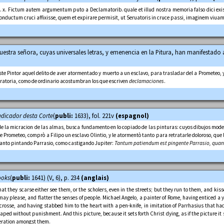
ap. x. Fictum autem argumentum puto a Declamatorib. quale et illud nostra memoria falso dici ex
onductum cruci affixisse, quem et expirare permisit, ut Seruatoris in cruce passi, imaginem viuam
uestra señora, cuyas universales letras, y emenencia en la Pitura, han manifestado a
 Pintor aquel delito de aver atormentado y muerto a un esclavo, para trasladar del a Prometeo, ya
ratoria, como de ordinario acostumbran los que escriven
declamaciones
.
edicador desta Corte
(
publi:
1633), fol. 221v
(espagnol)
 de la micracion de las almas, busca fundamento en lo copiado de las pinturas: cuyos dibujos mode
e Prometeo, comprò a Filipo un esclavo Olintio, y le atormentò tanto para retratarle doloroso, que 
anto pintando Parrasio, como castigando Jupiter:
Tantum patiendum est pingente Parrasio, quant
ooks
(
publi:
1641) (V, 6), p. 234
(anglais)
t they scarse either see them, or the scholers, even in the streets; but they run to them, and kiss
ay please, and flatter the senses of people. Michael Angelo, a painter of Rome, having enticed a 
rosse, and having stabbed him to the heart with a pen-knife, in imitation of Parrhasius that had 
ped without punishment. And this picture, because it sets forth Christ dying, as if the picture it 
eneration amongst them.