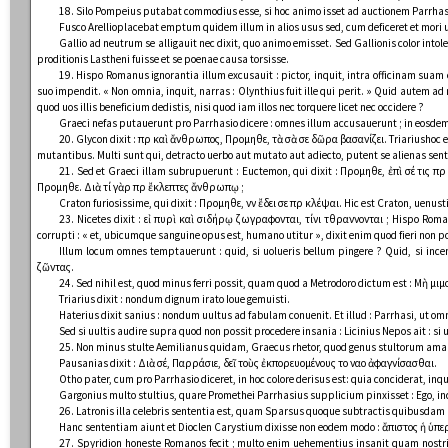
18. Silo Pompeius putabat commodius esse, si hoc animo isset ad auctionem Parrhasi
Fusco Arellioplacebat emptum quidem illum in alios usus sed, cum deficeret et mori 
Gallio ad neutrum se alligauit nec dixit, quo animo emisset. Sed Gallionis color intole
proditionis Lastheni fuisse et se poenae causa torsisse.
19. Hispo Romanus ignorantia illum excusauit : pictor, inquit, intra officinam suam
suo impendit. « Non omnia, inquit, narras : Olynthius fuit ille qui perit. » Quid autem ad
quod uos illis beneficium dedistis, nisi quod iam illos nec torquere licet nec occidere ?
Graeci nefas putauerunt pro Parrhasio dicere : omnes illum accusauerunt ; in eosde
20. Glycon dixit : πῦρ καὶ ἄνθρωπος, Προμηθεῦ, τὰ σὰ σε δῶρα βασανίζει. Triariushoc ex
mutantibus. Multi sunt qui, detracto uerbo aut mutato aut adiecto, putent se alienas sent
21. Sed et Graeci illam subrupuerunt : Euctemon, qui dixit : Προμηθεῦ, ἐπὶ σέ τις
Προμηθεῦ. Διὰ τί γὰρ πῦρ ἔκλεπτες ἄνθρωπῳ ;
Craton furiosissime, qui dixit : Προμηθεῦ, νῦν ἔδει σε πῦρ κλέψαι. Hic est Craton, ue
23. Nicetes dixit : εἰ πυρὶ καὶ σιδήρῳ ζωγραφοῦνται, τίνι τθραννοῦνται ; Hispo Romani
corrupti : « et, ubicumque sanguine opus est, humano utitur », dixit enim quod fieri non po
Illum locum omnes temptauerunt : quid, si uolueris bellum pingere ? Quid, si ince
ζῶντας.
24. Sed nihil est, quod minus ferri possit, quam quod a Metrodoro dictum est : Μὴ 
Triarius dixit : nondum dignum irato Ioue gemuisti.
Haterius dixit sanius : nondum uultus ad fabulam conuenit. Et illud : Parrhasi, ut om
Sed si uultis audire supra quod non possit procedere insania : Licinius Nepos ait : si
25. Non minus stulte Aemilianus quidam, Graecus rhetor, quod genus stultorum amab
Pausanias dixit : Διὰ σέ, Παρράσιε, δεῖ τοὺς ἐκπορευομένους τοῦ ναοῦ ἀφαγνίσασθαι.
Otho pater, cum pro Parrhasio diceret, in hoc colore derisus est: quia conciderat, inq
Gargonius multo stultius, quare Promethei Parrhasius supplicium pinxisset : Ego, i
26. Latronis illa celebris sententia est, quam Sparsus quoque subtractis quibusdam ue
Hanc sententiam aiunt et Dioclen Carystium dixisse non eodem modo : ἄπιστος ἡ ὑπερ
27. Spyridion honeste Romanos fecit ; multo enim uehementius insanit quam nostri 