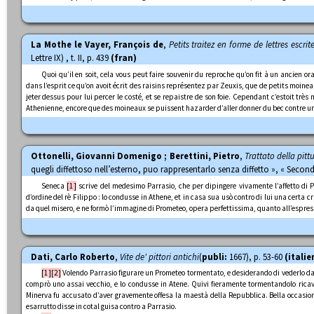
La Mothe le Vayer, François de
,
Petits traitez en forme de lettres escri
Lettre IX) , t. II, p. 439
(fran)
Quoi qu’il en soit, cela vous peut faire souvenir du reproche qu’on fit à un ancien
dans l’esprit ce qu’on avoit écrit des raisins représentez par Zeuxis, que de petits moineau
jeter dessus pour lui percer le costé, et se repaistre de son foie. Cependant c’estoit tr
Athenienne, encore que des moineaux se puissent hazarder d’aller donner du bec contre un 
Ottonelli, Giovanni Domenigo ; Berettini, Pietro
,
Trattato della pitt
quegli diffettoso nell’esterno, puo rappresentarlo senza diffetto », « Second
Seneca
[1]
scrive del medesimo Parrasio, che per dipingere vivamente l’affetto di Pr
d’ordine del rè Filippo : lo condusse in Athene, et in casa sua usò contro di lui una certa cr
da quel misero, e ne formò l’immagine di Prometeo, opera perfettissima, quanto all’espress
Dati, Carlo Roberto
,
Vite de' pittori antichi
(
publi:
1667), p. 53-60
(italie
[1]
[2]
Volendo Parrasio figurare un Prometeo tormentato, e desiderando di vederlo dal 
comprò uno assai vecchio, e lo condusse in Atene. Quivi fieramente tormentandolo ricavò
Minerva fu accusato d’aver gravemente offesa la maestà della Repubblica. Bella occasion
esarrutto disse in cotal guisa contro a Parrasio.