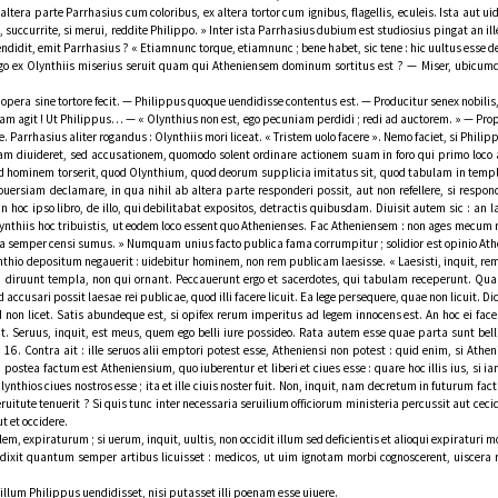
ra parte Parrhasius cum coloribus, ex altera tortor cum ignibus, flagellis, eculeis. Ista aut u
succurrite, si merui, reddite Philippo. » Inter ista Parrhasius dubium est studiosius pingat an ille 
ndidit, emit Parrhasius ? « Etiamnunc torque, etiamnunc ; bene habet, sic tene : hic uultus esse deb
 ergo ex Olynthiis miserius seruit quam qui Atheniensem dominum sortitus est ? — Miser, ubic
pera sine tortore fecit. — Philippus quoque uendidisse contentus est. — Producitur senex nobilis, 
sam agit ! Ut Philippus… — « Olynthius non est, ego pecuniam perdidi ; redi ad auctorem. » — Pr
Parrhasius aliter rogandus : Olynthiis mori liceat. « Tristem uolo facere ». Nemo faciet, si Philipp
m diuideret, sed accusationem, quomodo solent ordinare actionem suam in foro qui primo loco a
 hominem torserit, quod Olynthium, quod deorum supplicia imitatus sit, quod tabulam in templ
ersiam declamare, in qua nihil ab altera parte responderi possit, aut non refellere, si respond
 hoc ipso libro, de illo, qui debilitabat expositos, detractis quibusdam. Diuisit autem sic : an l
ynthiis hoc tribuistis, ut eodem loco essent quo Athenienses. Fac Atheniensem : non ages mecum 
ia semper censi sumus. » Numquam unius facto publica fama corrumpitur ; solidior est opinio Ath
Olynthio depositum negauerit : uidebitur hominem, non rem publicam laesisse. « Laesisti, inquit, 
qui diruunt templa, non qui ornant. Peccauerunt ergo et sacerdotes, qui tabulam receperunt. Q
 accusari possit laesae rei publicae, quod illi facere licuit. Ea lege persequere, quae non licuit. Dic
non licet. Satis abundeque est, si opifex rerum imperitus ad legem innocens est. An hoc ei facere 
Seruus, inquit, est meus, quem ego belli iure possideo. Rata autem esse quae parta sunt belli 
 16. Contra ait : ille seruos alii emptori potest esse, Atheniensi non potest : quid enim, si Ath
m postea factum est Atheniensium, quo iuberentur et liberi et ciues esse : quare hoc illis ius, si
Olynthios ciues nostros esse ; ita et ille ciuis noster fuit. Non, inquit, nam decretum in futurum fa
tute tenuerit ? Si quis tunc inter necessaria seruilium officiorum ministeria percussit aut cecid
t et occidere.
, expiraturum ; si uerum, inquit, uultis, non occidit illum sed deficientis et alioqui expiraturi mo
 dixit quantum semper artibus licuisset : medicos, ut uim ignotam morbi cognoscerent, uiscera 
llum Philippus uendidisset, nisi putasset illi poenam esse uiuere.