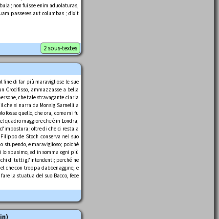
bula ; non fuisse enim aduolaturas,
 quam passeres aut columbas ; dixit
2 sous-textes
 fine di far più maravigliose le sue
e un Crocifisso, ammazzasse a bella
persone, che tale stravagante ciarla
il che si narra da Monsig.Sarnelli a
lo fosse quello, che ora, come mi fu
 del quadro maggiore che è in Londra;
 d'impostura; oltre di che ci resta a
e Filippo de Stoch conserva nel suo
odo stupendo, e maraviglioso; poichè
enti lo spasimo, ed in somma ogni più
chi di tutti gl'intendenti; perché ne
quel che con troppa dabbenaggine, e
 fare la stuatua del suo Bacco, fece
in)