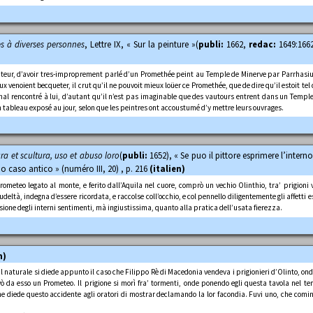
tes à diverses personnes
, Lettre IX, « Sur la peinture »(
publi:
1662,
redac:
1649:1662
 orateur, d’avoir tres-improprement parlé d’un Promethée peint au Temple de Minerve par Parrhasi
x venoient becqueter, il crut qu’il ne pouvoit mieux loüer ce Promethée, que de dire qu’il estoit tel
ès mal rencontré à lui, d’autant qu’il n’est pas imaginable que des vautours entrent dans un Temp
tableau exposé au jour, selon que les peintres ont accoustumé d’y mettre leurs ouvrages.
ura et scultura, uso et abuso loro
(
publi:
1652), « Se puo il pittore esprimere l’intern
o caso antico » (numéro III, 20) , p. 216
(italien)
ometeo legato al monte, e ferito dall’Aquila nel cuore, comprò un vechio Olinthio, tra’ prigioni 
udeltà, indegna d’essere ricordata, e raccolse coll’occhio, e col pennello diligentemente gli affetti 
ione degli interni sentimenti, mà ingiustissima, quanto alla pratica dell’usata fierezza.
n)
naturale si diede appunto il caso che Filippo Rè di Macedonia vendeva i prigionieri d’Olinto, ond’
 da esso un Prometeo. Il prigione si morì fra’ tormenti, onde ponendo egli questa tavola nel te
e diede questo accidente agli oratori di mostrar declamando la lor facondia. Fuvi uno, che comi