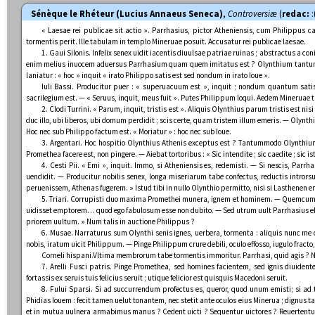
Sénèque le Rhéteur (Lucius Annaeus Seneca)
,
Controversiæ
(
redac:
:
« Laesae rei publicae sit actio ». Parrhasius, pictor Atheniensis, cum Philippus 
tormentis perit. Ille tabulam in templo Mineruae posuit. Accusatur rei publicae laesae.
1. Gaui Silonis. Infelix senex uidit iacentis diuulsae patriae ruinas ; abstractus a c
enim melius inuocem aduersus Parrhasium quam quem imitatus est ? Olynthium tantum pic
laniatur : « hoc » inquit « irato Philippo satis est sed nondum in irato Ioue ».
Iuli Bassi. Producitur puer : « superuacuum est », inquit ; nondum quantum sati
sacrilegium est. — « Seruus, inquit, meus fuit ». Putes Philippum loqui. Aedem Minerua
2. Clodi Turrini. « Parum, inquit, tristis est ». Aliquis Olynthius parum tristis est
duc illo, ubi liberos, ubi domum perdidit ; scis certe, quam tristem illum emeris. — Oly
Hoc nec sub Philippo factum est. « Moriatur » : hoc nec sub Ioue.
3. Argentari. Hoc hospitio Olynthius Athenis exceptus est ? Tantummodo Olynthium 
Promethea facere est, non pingere. — Aiebat tortoribus : « Sic intendite ; sic caedite ; sic
4. Cesti Pii. « Emi », inquit. Immo, si Atheniensis es, redemisti. — Si nescis, Parr
uendidit. — Producitur nobilis senex, longa miseriarum tabe confectus, reductis intrors
peruenissem, Athenas fugerem. » Istud tibi in nullo Olynthio permitto, nisi si Lasthenen e
5. Triari. Corrupisti duo maxima Promethei munera, ignem et hominem. — Quemcumqu
uidisset emptorem… quod ego fabulosum esse non dubito. — Sed utrum uult Parrhasius elig
priorem uultum. » Num talis in auctione Philippus ?
6. Musae. Narraturus sum Olynthi senis ignes, uerbera, tormenta : aliquis nunc me qu
nobis, iratum uicit Philippum. — Pinge Philippum crure debili, oculo effosso, iugulo fract
Corneli hispani.Vltima membrorum tabe tormentis immoritur. Parrhasi, quid agis ? 
7. Arelli Fusci patris. Pinge Promethea, sed homines facientem, sed ignis diuiden
fortassis ex seruis tuis felicius seruit ; utique felicior est quisquis Macedoni seruit.
8. Fului Sparsi. Si ad succurrendum profectus es, queror, quod unum emisti; si ad
Phidias Iouem : fecit tamen uelut tonantem, nec stetit ante oculos eius Minerua ; dignus 
et in mutua uulnera armabimus manus ? Cedent uicti ? Sequentur uictores ? Reuertentur