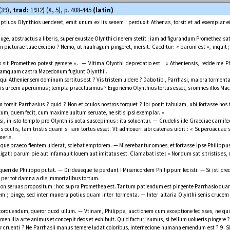
(39),
trad:
1932) (X, 5), p. 408-445
(latin)
captiuos Olynthios uenderet, emit unum ex iis senem ; perduxit Athenas, torsit et ad exemplar e
oniuge, abstractus a liberis, super exustae Olynthi cinerem stetit ; iam ad figurandum Promethea sati
turae tuae excipio ? Nemo, ut naufragum pingeret, mersit. Caeditur: « parum est », inquit ; 
s sit Prometheo potest gemere ». — Vltima Olynthi deprecatio est : « Atheniensis, redde me P
e tamquam castra Macedonum fugiunt Olynthii.
 nisi qui Atheniensem dominum sortitus est ? Vis tristem uidere ? Dabo tibi, Parrhasi, maiora torme
nthiis urbem aperuimus ; templa praeclusimus ? Ergo nemo Olynthius tortus esset, si omnes illos M
torsit Parrhasius ? quid ? Non et oculos nostros torquet ? Ibi ponit tabulam, ubi fortasse no
 istum, quem fecit, cum maxime uultum seruate, ne sitis ipsi exemplar. »
hasi, in isto templo pro Olynthiis uota suscepimus : ita soluentur. — Crudelis ille Graeciae carn
us oculis, tam tristis quam si iam tortus esset. Vt admoueri sibi catenas uidit : « Superuacuae
meris.
e praeco flentem uiderat, sciebat emptorem. — Miserebantur omnes, et fortasse ipse Philippus 
at : parum pie aut infamauit Iouem aut imitatus est. Clamabat iste : « Nondum satis tristis es,
eri de Philippo putat. — Dii deaeque te perdant ! Misericordem Philippum fecisti. — Si isti credi
o, per tot damna a dis immortalibus tortum.
Non seruas propositum ; hoc supra Promethea est. Tantum patiendum est pingente Parrhasio quan
tem ; pinge, sed inter munera potius quam inter tormenta. — Inter altaria Olynthi senis crucem
 torquendum, queror quod ullum. — Vtinam, Philippe, auctionem cum exceptione fecisses, ne qui
tamen illa arte animus et concepit deos et exhibuit. Quid facturi sumus, si bellum uolueris pinger
 cruenti ? Ne Parrhasii manus temere ludat coloribus, internecione humana emendum est ? 9. Si