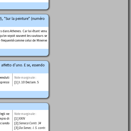
), "Sur la peinture" (numéro
us dans Athenes. Car lui étant venu
 qu’on voyoit souvent les vautours se
le frequenté comme celui de Minerve
o affetto d’uno. E se, essendo
venduti
Note marginale :
espressi
[1] l. 10 Declam. 5
egli ne
Note marginale :
mpio di
[1] XXIV
nciando
[2]
Seneca Contr. 34
[3]
Da Senec. l. 5. contr.