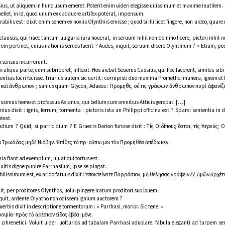
us, ut aliquem in hunc usum emeret. Poterit enim uideri elegisse uilissimum et maxime inutilem.
uellet, in id, quod unum ex cadauere artifex poterat, impensum.
rabilis est : dixit enim senem ex noxiis Olynthiis emisse ; quod si illi licet fingere, non uideo, qu
 clausus, qui haec tantum uulgaria iura nouerat, in seruum nihil non domino licere, pictori nihi
 rem pertinet, cuius nationis seruos fuerit ? Audes, inquit, seruum dicere Olynthium ? » Etiam, po
m sensus incurrerunt.
 aliqua parte, cum subriperet, inflexit. Ηos aiebat Seuerus Cassius, qui hoc facerent, similes sibi 
entias lucri fecisse. Triarius autem sic uertit : corrupisti duo maxima Promethei munera, ignem e
 πῦρ καὶ ἄνθρωπον ; sanius quam Glycon, Adaeos : Προμηθεῦ, σέ τις γράφων ἄνθρωπον πυρὶ ἀφανίζ
nustissimus homo et professus Asianus, qui bellum cum omnibus Atticis gerebat. […]
us dixit : ignis, ferrum, tormenta : pictoris ista an Philippi officina est ? Sparsi sententia in
test.
ndium ? Quid, si parricidium ? E Graecis Dorion furiose dixit : Τίς Οἰδίπους ἔσται, τίς Ἀτρεύς;
μιμοῦ Τρωάδας μηδὲ Νιόβην. Ἐπίθες τὸ πῦρ· οὔπω μοι τὸν Προμηθέα ἀπέδωκεν.
nia fiant ad exemplum, uiuat qui tortus est.
 uultis digne punire Parrhasium, ipse se pingat.
ilissimum est, ex arido fatuus dixit : Ἀποκτείνατε Παρράσιον, μὴ θελήσας γράφειν ἐξ ὑμῶν ἀρχέ
uit, per proditores Olynthos, uolui pingere iratum proditori suo Iouem.
nquit, ardente Olyntho non odissem ignium auctorem ?
rbis dixit in descriptione tormentorum : « Parrhasi, morior. Sic tene. »
οψία· πρὸς τὸ ἀρέσκον εἶδος ἐβόα; μένε.
phrenetici. Voluit uideri uolturios ad tabulam Parrhasi aduolare, fabula eleganti ad turpem s