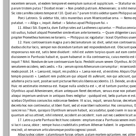
nocentem seruum, ut eodem tempore et exemplum sumas et supplicium. — Statuitur ex alte
parum tristem putas ? Dicebat miser : « Non prodidi patriam. Athenienses ; si nihil merui, 
Sic iste carnifex colores temperat ! 10. Quid ais ? parum tristis uidetur quem Philippus ue
Porci Latronis. Si uidetur tibi, istis muneribus aram Misericordiae orna. — Nemo
putabat. — « Alliga », inquit. Aiebat : « Solutus apud Philippum fui. »
11. Albuci Sili. Expecta, dum Euthycrates aut Lasthenes capiantur. — Phidias omnia o
isti uultus, habuit aliquid Promethei simile etiam ante tormenta. — Quam diligenter cau
propter Promethea homines ne torseris. — Philippus sic rogabatur : liceat Olynthios uiuere. 
12. Hanc controuersiam magna pars declamatorum sic dixit, uelut non controuersia
duobus dicitur locis, semper non dicendum tantum sed respondendum est. Obiciunt quod
responsurus non est, satis bene diuidunt : nihil est autem turpius quam aut eam controu
diuisionem in Parrhasio habuit ei, quam habuerat in illa controuersia, cuius mentio est in
inquit ? Nihil. Nondum de iure controuersiam facio. Perdidit unum senem Olynthus. At Ol
senatorem occidero, sed caedis. « Ita ; uerum opinio Athenarum corrumpitur ; misericord
modo possit. 14. « Laesa est, inquit, res publica ». Laesa non est, ut existimo. Aliquis 
templo posuisti ». Laedunt rem publicam qui aliquid illi auferunt, non qui adiciunt, 
adulteria picta sunt, positae sunt picturae Herculis liberos occidentis. 15. Deinde, an ob id
Huic rei aestimatio immensa est. Itaque nulla uindicta est », et id tantum punitur, quod 
Olynthius apud Atheniensem, etiam antequam fieret decretum, seruus esse non potuerit. 
alioqui imperium uestrum in antiquos fines redigitur ; quidquid est, bello partum ei est.
sciebas Olynthios coniunctos nobis esse foedere. Vt scias, inquit, seruos fuisse, decretu
decreto hoc non contineatur, ut liberi fiant, sed ut esse liberi iudicentur. Hoc censuimus, 
sancire ius ? Num, quisquis Olynthium seruum habuit, accusabitur, quod ciuem in sua serui
quantum ad ius attinet, nihil interest, occiderit an ceciderit ; nam aut nec caedere licuit au
17. Latro a parte Parrhasii fecit hunc colorem : emptum esse a Parrhasio senem inutilem
si lucri causa, obice ; nempe huius crudelitatis pretium Athenae habent. In argumentis
rescindi, ut neruorum articulorumque positio cognosci possit.
Albuciushoc colore : calamitosum fuisse, orbum, palam mortem optantem, nec aliter i