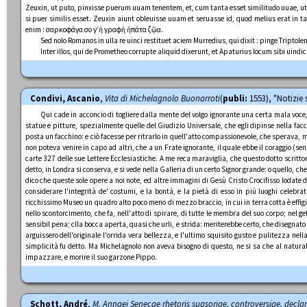
Zeuxin, ut puto, pinxisse puerum uuam tenentem, et, cum tanta esset similitudo uuae, ut
si puer similis esset. Zeuxin aiunt obleuisse uuam et seruasse id, quod melius erat in 
enim : σαρκοφάγα σοῦ γ’ἡ γραφὴ ἡπάτα ζῷα.
Sed nolo Romanos in ulla re uinci restituet aciem Murredius, qui dixit : pinge Triptol
Inter illos, qui de Prometheo corrupte aliquid dixerunt, et Apaturius locum sibi uindic
Condivi, Ascanio
,
Vita di Michelagnolo Buonarroti
(
publi:
1553), "Notizie 
Qui cade in acconcio di togliere dalla mente del volgo ignorante una certa mala voce,
statue e pitture, spezialmente quelle del Giudizio Universale, che egli dipinse nella f
posta un facchino: e ciò facesse per ritrarlo in quell'atto compassionevole, che sperava, m
non poteva venire in capo ad altri, che a un Frate ignorante, il quale ebbe il coraggio (se
carte 327 delle sue Lettere Ecclesiastiche. A me reca maraviglia, che questo dotto scrittor
detto, in Londra si conserva, e si vede nella Galleria di un certo Signor grande: o quello, c
dico che queste sole opere a noi note, ed altre immagini di Gesù Cristo Crocifisso lodate da
considerare l'integrità de' costumi, e la bontà, e la pietà di esso in più luoghi celebr
ricchissimo Museo un quadro alto poco meno di mezzo braccio, in cui in terra cotta è effigi
nello scontorcimento, che fa, nell'atto di spirare, di tutte le membra del suo corpo; nel ge
sensibil pena; clla bocca aperta, quasi che urli, e strida: meriterebbe certo, che disegnato
arguissero dell'originale l'orrida vera bellezza, e l'ultimo squisito gusto e pulitezza n
simplicità fu detto. Ma Michelagnolo non aveva bisogno di questo, ne si sa che al naturale
impazzare, e morire il suo garzone Pippo.
Schott, André
,
M. Annaei Senecae rhetoris suasoriae, controversiae, decl