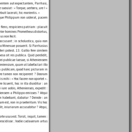
identem aut expectantem, Parrhasi,
saeuiat : « Torque, uerbera, ure ! »
uit lacerati, hic morientis. »
umque Philippum non uiderat, pacem
flens, respiciens patriam : placuit
opter homines Prometheus distortus,
us non fecit.
ccusant ; in scholastica, quia non
o Mineruae posuerit. Si Parrhasius
eri potest. 13. Gallio fere similem
aesa sit res publica. Quid perdidit,
rei publicae laesae, si Atheniensem
eniensium, quam ut labefactari illo
rem publicam, quod hanc picturam in
uare tamen non reciperent ? Deorum
is mihi : « Hoc facere non oportet ».
licuerit, hoc in illa diuiditur : an
iure uobis, Athenienses, expedit :
eniensem a Philippo emisses ? Atqui
 iam habebant, dabatur ? Deinde : an
ctum est, non in praeteritum. Vis hoc
it, iniuriarum accusabitur ? Atqui,
rte usus est. Torsit, inquit, tamen :
rescidisse ; hodie cadauerum artus