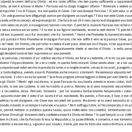
alpestò le ceneri dell’arsa Olinto ; ed era tanto afflitto, che ben parea sufficiente a rappresen
into, se non è schiavo in Atene ? Parrasio vuò tu dargli maggiori affanni ? Rimenalo a vedere la
e ad esprimer l’ira di Filippo, ma non quella di Giove. Che vuoi dunque Parrasio ? Si percuota, si sc
. Chi vide giammai fare affogare gli uomini per dipignere un naufragio ? Fidia non vede Giove, e pur
ande artificio concepì, ed espresse gli dii. Che farà di noi s’è ti vien capriccio di dipignere una bat
vinti sieno incalzati, e insanguinati tornino i vincitori. E perché la mano di Parrasio non ischerzi 
o senza ammazare un’uomo ? E tu non lo sai figurar moribondo, se non lo vedi morire ? E perché 
rché non lo ponesti anzi fra’ ministeri, che fra’ tormenti ? Vero è che Prometeo fu tormentato medi
iù patisce il finto Prometeo se lo dipigne Parrasio, che non soffre il vero se lo punisce Giove, pa
e’l vede. Un’Olintio, che per tutto si credea d’aver pace, dove non era Filippo, e che appresso lu
rasio giustamente quelle pene, ch’egli ingiustamente diede al vecchio d’Olinto ; e nella pers
egli desiderò tanto di ben’ esprimere co’ suoi pennelli.
 le percosse, i tormenti d’un’ infelice vecchio d’Olinto, voi forse vi crederete, ch’io mi sia per que
divenir Filippo clemente. Se a te si crede, in questo fatto imitasti Giove vendicatore ; se a noi s
u esposto quel nobil vecchio macerato da tante, e si lunghe miserie, con occhi incavati, piangenti, e
a tanto dogliosa, avendo assai di Prometeo anche innanzi a tormenti. Rasserenossi alquanto nel 
 esclamò. E che ci an da far queste ? Se io fussi prigione altrove fuggirei in Atene per aver libertà.
 gli Olintii ? Mentr’ egli così diceva, si pose Parrasio da una banda avendo in mano i colori, dall’
ticrate, io non son Lastene, io non ho tradito la patria. Ateniesi se io sono innocente soccorretem
o a incrudelire, dicea. Percuoti, tormenta ; per tal maniera barbaramente temperando i colori
e appunto esser dee il volto d’un lacero e d’un moribondo. Ma questo, o Parrasio, è fare, e non d
delisci tu nel dipignere, che Giove non incrudelì nel punire. Ma dimmi se tu avevi necessità di s
ando, e dando in un tempo il naturale, e la pena ? Ne ti suffraga il dire, io l’ho comperato, e mi p
oi, perché mettere in pubblico questa tavola, quasi trofeo della tua crudeltà, tormentando con s
te furon firmati gli strumenti della confederazione fra Olinto ed Atene ? In quel tempio in cui s’off
mettere in chiaro, che da Parrasio fu lesa la Reppublica, la quale difende, e conserva, e non torment
elitto a me non tocca, o giusti e savi Giudici, il dirlo, per non far torto alla vostra dirittura, e all