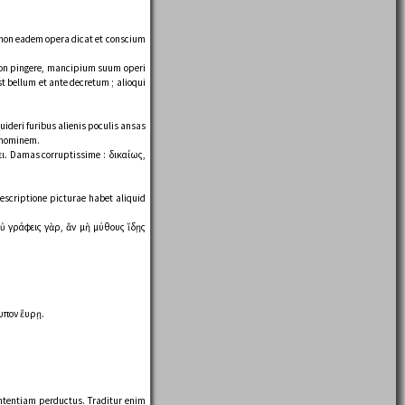
are non eadem opera dicat et conscium
l non pingere, mancipium suum operi
st bellum et ante decretum ; alioqui
uideri furibus alienis poculis ansas
t hominem.
ει. Damas corruptissime : δικαίως,
 descriptione picturae habet aliquid
 Οὐ γράφεις γὰρ, ἄν μὴ μύθους ἴδῃς
τυπον ἕυρῃ.
ententiam perductus. Traditur enim