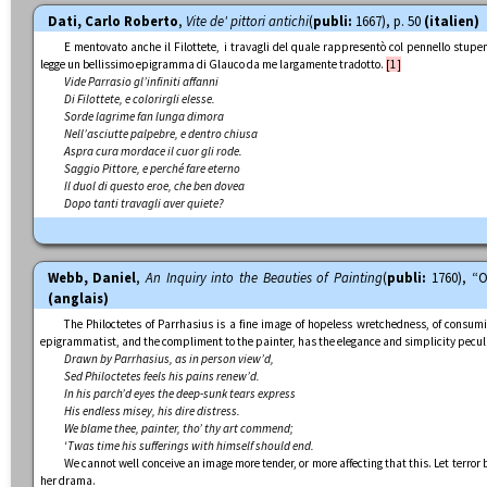
Dati, Carlo Roberto
,
Vite de' pittori antichi
(
publi:
1667), p. 50
(italien)
E mentovato anche il Filottete, i travagli del quale rappresentò col pennello stup
legge un bellissimo epigramma di Glauco da me largamente tradotto.
[1]
Vide Parrasio gl’infiniti affanni
Di Filottete, e colorirgli elesse.
Sorde lagrime fan lunga dimora
Nell’asciutte palpebre, e dentro chiusa
Aspra cura mordace il cuor gli rode.
Saggio Pittore, e perché fare eterno
Il duol di questo eroe, che ben dovea
Dopo tanti travagli aver quiete?
Webb, Daniel
,
An Inquiry into the Beauties of Painting
(
publi:
1760), “O
(anglais)
The Philoctetes of Parrhasius is a fine image of hopeless wretchedness, of consumin
epigrammatist, and the compliment to the painter, has the elegance and simplicity peculi
Drawn by Parrhasius, as in person view’d,
Sed Philoctetes feels his pains renew’d.
In his parch’d eyes the deep-sunk tears express
His endless misey, his dire distress.
We blame thee, painter, tho’ thy art commend;
‘
Twas time his sufferings with himself should end.
We cannot well conceive an image more tender, or more affecting that this. Let terror
her drama.