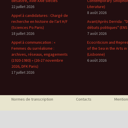
désastre, XVIe-XXIe siècles
Contemporary Sinopho
22 juillet 2026
Literature)
8 août 2026
Appel à candidatures : Chargé de
recherche en histoire de l’art H/F
Avant/Après Derrida : "D
(Sciences Po Paris)
débats politiques" (ENS 
18 juillet 2026
7 août 2026
Appel à communication : «
Ecocriticism and Repre
Femmes du surréalisme :
of the Sea in the Arts in
archives, réseaux, engagements
(Lisbonne)
(1920-1980) » (26-27 novembre
6 août 2026
2026, DFK Paris)
17 juillet 2026
Normes de transcription
Contacts
Mention