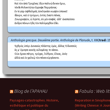
Καὶ τὸν ἀπὸ Τρηχῖνος ἰδὼν πολυώδυνον ἥρω,
τόνδε Φιλοκτήτην ἔγραφε Παρράσιος·
ἔν τε γὰρ ὀφθαλμοῖς ἐσκληκόσι κωφὸν ὑποικεῖ
δάκρυ, καὶ ὁ τρύχων, ἐντὸς ἔνεστι πόνος.
Ζοωγραφῶν, ὦ λῷστε, σὺ μὲν σοφός· ἀλλ’ ἀναπαῦσαι
ἄνδρα πόνων ἤδη τὸν πολύμοχθον ἔδει.
Anthologie grecque. Deuxième partie. Anthologie de Planude
, t. XIII(
trad:
19
Ἐχθρὸς ὑπὲρ Δαναοὺς πλάστης ἐμὸς, ἄλλος Ὀδυσσεύς
ὅς μ’ ἔμνησε κακῆς οὐλομένης τε νόσου.
Οὐκ ἤρκει πέτρη, τρῦχος, λύθρον, ἕλκος, ἀνίη·
ἀλλὰ καὶ ἐν χαλκῷ τὸν πόνον εἰργάσατο.
Blog de l’APAHAU
Fabula : Web lit
Paysages-catastrophes. Histoire,
Reparation in Sinophone
esthétique et politique du
(Writing Chinese: A Jour