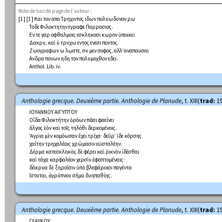
Note de bas de page de l'auteur :
[1] [1] Και τον απο Τρηχιντος ιδων πολυωδυνον ἡρω
Τοδε Φιλοκτητην εγραφε Παρρασιος.
Εν τε γαρ οφθαλμοις εσκληκοσι κωρον ὑποικει
Δακρυ, καὶ ὁ τρυχω εντος ενεσι ποντος.
Ζωογραφων ω λῳστε, συ μεν σοφος, αλλ’αναπαυσαι
Ανδρα πονων ηδη τον πολυμοχθον εδει.
Anthol. Lib. iv.
Anthologie grecque. Deuxième partie. Anthologie de Planude
, t. XIII(
trad:
19
ΙΟΥΑΝΝΟΥ ΑΙΓΥΠΤΟΥ
Οἶδα Φιλοκτήτην ὁρόων πᾶσι φαείνει
ἄλγος ἑὸν καὶ τοῖς τηλόθι δερκομένοις.
Ἄγρια μὲν κομόωσαν ἔχει τρίχα· δεῦρ’ ἴδε κόρσης
χαίτην τρηχαλέοις χρώμασιν αὐσταλέην.
Δέρμα κατεσκληκὸς δὲ φέρει καὶ ῥικνὸν ἰδέσθαι
καὶ τάχα καρφαλέον χερσὶν ἐφαπτομέναις·
δάκρυα δὲ ξηροῖσιν ὑπὸ βλεφάροισι παγέντα
ἵσταται, ἀγρύπνου σῆμα δυηπαθίης.
Anthologie grecque. Deuxième partie. Anthologie de Planude
, t. XIII(
trad:
19
ΓΛΑΥΚΟΥ