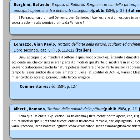
Borghini, Rafaello
,
Il riposo di Raffaello Borghini : in cui della pittura, e
principali appartenenti à dette arti s’insegnano
(
publi:
1584), p. 37
(italie
E Parrasio, non dipinse il Demonio, over Genio degli Ateniesi, che si dimostrava in un m
sopra la colonna alla pernice dipinta da Parrasio ?
Lomazzo, Gian Paolo
,
Trattato dell’arte della pittura, scultura ed archite
Libro secondo, cap. VIII) , p. 112-113
(italien)
Quivi adonque può intendere il pittore in qual modo oltre ch’egli è tenuto a dimostrar
accidente, nel che consiste in gran parte il difficile di quest’arte, di mostrare in un corp
volevano tralasciare cosa che la natura potesse mostrare, che con l’arte sua non rappresenta
tempo lui esser giudice delle Dee, amator di Elena, et uciditor di Achille, Parasio Efes
misericordioso, eccelso, glorioso, umile, feroce, e fugace.
Commentaires :
éd. 1584, p. 127
Alberti, Romano
,
Trattato della nobiltà della pittura
(
publi:
1585), p. 221
Nella qual scienzia
[Explication : la fisionomia.]
fu talmente perito Apelle, che, risg
futura morte di quelli ; et tanto fu eccellente in fisionomia Parrasio, che, dipingendo il Gen
vario, iracondo, inconstante et ingiusto : cosa veramente di molta e maravigliosa consider