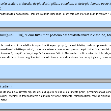
 della scultura si fauella, de’piu illustri pittori, e scultori, et delle piu famose opere
n)
edesimo tempo collerico, ingiusto, volubile, placabile, misericordioso, glorioso, humile e feroce ? No
ttura
(
publi:
1584), "Come tutti i moti possono per accidente venire in ciascuno, 
 le passioni abituate dell’animo per li moti, e gesti proprij, come si è detto, ha da rappresentar 
o solo diversi affetti e passioni, cosa che molto era osservato appresso de pittori antichi, benché 
ssero. E, con più ordine, si lege Eufranore aver fatto in Alessandro il volto e la faccia di Paride, 
o aver dipinto l’idolo de gl’Ateniesi in modo tale, che si dimostrava iracondo, ingiusto, incost
(italien)
uardando li suoi ritratti dipinti alcuni di quella scienzia similmente periti, presumevano di con
io delli Ateniesi, lo fece conoscere da una parte facile, clemente, misericordioso, eccelso, glorioso, 
azione.