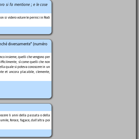
 loro si fa mentione ; e le cose
n si videro volare le pernici in Rodi
benché diversamente" (numéro
anco insieme, quelli che vengono per
difficilmente, sì come quelli che non
nella quale si poteva conoscere in un
ante et ancora placabile, clemente,
oscere li anni della passata o della
umile, feroce, fugace, dall’altra poi