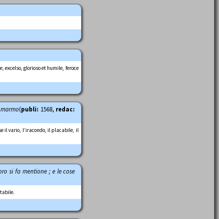
 excelso, glorioso et humile, feroce
in marmo
(
publi:
1568,
redac:
l vario, l’iracondo, il placabile, il
 loro si fa mentione ; e le cose
tabile.