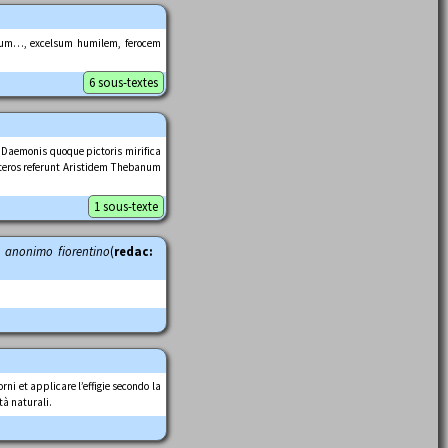
sum…, excelsum humilem, ferocem
6 sous-textes
t Daemonis quoque pictoris mirifica
eteros referunt Aristidem Thebanum
1 sous-texte
da anonimo fiorentino
(
redac:
ni et applicare l’effigie secondo la
tà naturali.