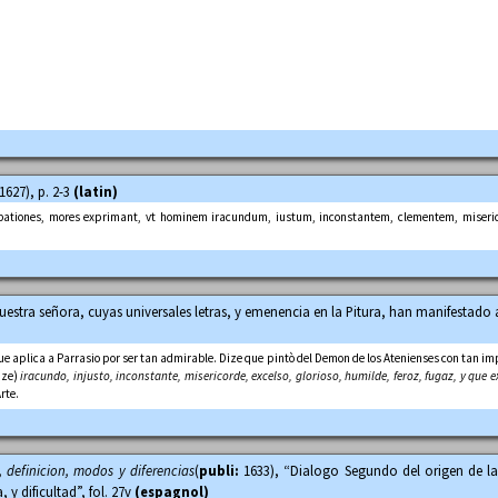
1627), p. 2-3
(latin)
bationes, mores exprimant, vt hominem iracundum, iustum, inconstantem, clementem, miseric
uestra señora, cuyas universales letras, y emenencia en la Pitura, han manifestado a
 que aplica a Parrasio por ser tan admirable. Dize que pintò del Demon de los Atenienses con tan imp
ize)
iracundo, injusto, inconstante, misericorde, excelso, glorioso, humilde, feroz, fugaz, y que 
rte.
, definicion, modos y diferencias
(
publi:
1633), “Dialogo Segundo del origen de la 
 y dificultad”, fol. 27v
(espagnol)