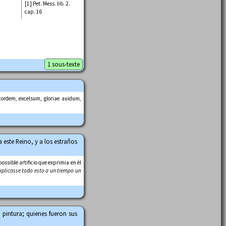
[1] Pet. Mess. lib. 2.
cap. 16
1 sous-texte
ordem, excelsum, gloriae auidum,
 este Reino, y a los estraños
ossible artificio que exprimia en èl
explicasse todo esto a un tiempo un
pintura; quienes fueron sus