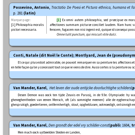
Possevino, Antonio
,
Tractatio De Poesi et Pictura ethnica, humana et f
p. 281
(latin)
Marque-page :
[1]
Ex omni autem philosophia, sed præcipue ex moral
[1] Philosophia moralis
affectiones summam picturæ conciliet laudem. Nam hunc va
pictori necessaria.
ferocem, fugacem non nisi ingenii est, quique id consequi possi
Omne tulit punctum, qui miscuit vtile dulci.
Conti, Natale (dit Noël le Conte); Montlyard, Jean de (pseudony
Et ce qui plus estoit admirable, on pouvoit remarquer en sa peinture les affections e
en telle façon qu’on y conoissoit tout ce que ie viens de dire. Aussi certes si la peinture ou
Van Mander, Karel
,
Het leven der oude antijcke doorluchtighe schilders
(
p
Desen Demon was oock ten tijde Zeuxis en Parasij, in de 93e. Olympiade: hy was
gheneghentheden van eenen Mensch, oft (als sommighe meenen) alle de eyghenschappen
ghesprakigh, goedertieren, ontfermhertigh, stout, opgheblasen, ootmoedigh, ontsinnigh en
Van Mander, Karel
,
Den grondt der edel vry schilder-const
(
publi:
1604,
t
Men mach oock uytbeelden Steden en Landen,