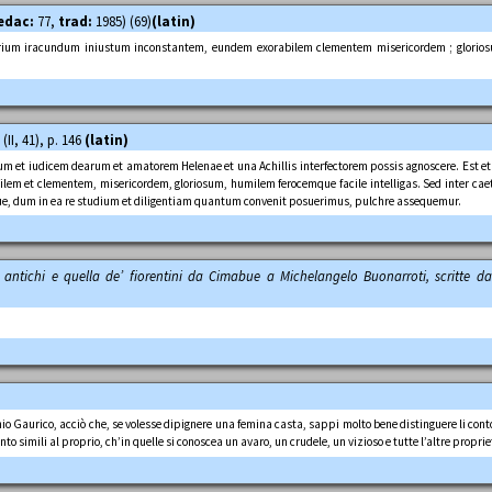
edac:
77,
trad:
1985) (69)
(latin)
rium iracundum iniustum inconstantem, eundem exorabilem clementem misericordem ; glorio
(II, 41), p. 146
(latin)
llum et iudicem dearum et amatorem Helenae et una Achillis interfectorem possis agnoscere. Est e
ilem et clementem, misericordem, gloriosum, humilem ferocemque facile intelligas. Sed inter ca
ue, dum in ea re studium et diligentiam quantum convenit posuerimus, pulchre assequemur.
li antichi e quella de’ fiorentini da Cimabue a Michelangelo Buonarroti, scritte 
o Gaurico, acciò che, se volesse dipignere una femina casta, sappi molto bene distinguere li contor
 simili al proprio, ch’in quelle si conoscea un avaro, un crudele, un vizioso e tutte l’altre proprie