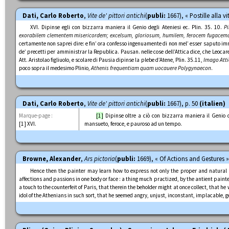
Dati, Carlo Roberto
,
Vite de' pittori antichi
(
publi:
1667), « Postille alla vi
XVI. Dipinse egli con bizzarra maniera il Genio degli Ateniesi ec. Plin. 35. 10.
P
exorabilem clementem misericordem; excelsum, gloriosum, humilem, ferocem fugacemq
certamente non saprei dire: e fin’ ora confesso ingenuamente di non mel’ esser saputo imm
de’ precetti per amministrar la Republica. Pausan. nelle cose dell’Attica dice, che Leocare
Att. Aristolao figliuolo, e scolare di Pausia dipinse la plebe d’Atene, Plin. 35.11,
Imago Atti
poco sopra il medesimo Plinio,
Athenis frequentiam quam uocauere Polygynaecon
.
Dati, Carlo Roberto
,
Vite de' pittori antichi
(
publi:
1667), p. 50
(italien)
Marque-page :
[1]
Dipinse oltre a ciò con bizzarra maniera il Genio de
[1] XVI.
mansueto, feroce, e pauroso ad un tempo.
Browne, Alexander
,
Ars pictoria
(
publi:
1669), « Of Actions and Gestures 
Hence then the painter may learn how to express not only the proper and natural mot
affections and passions in one body or face : a thing much practized, by the antient painte
a touch to the counterfeit of Paris, that therein the beholder might at once collect, that h
idol of the Athenians in such sort, that he seemed angry, unjust, inconstant, implacable, ge