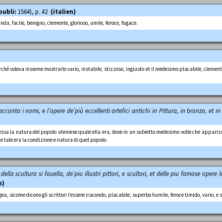
publi:
1564), p. 42
(italien)
anda, facile, benigno, clemente, glorioso, umile, feroce, fugace.
hé voleva insieme mostrarlo vario, instabile, stizzoso, ingiusto et il medesimo placabile, clemente,
acconta i nomi, e l’opere de’più eccellenti artefici antichi in Pittura, in bronzo, et 
ssa la natura del popolo ateniese quale ella era, dove in un subietto medesimo volle che apparisse i
che tale era la condizione e natura di quel popolo.
 della scultura si fauella, de’piu illustri pittori, e scultori, et delle piu famose opere
n)
rgea, sicome dicono gli scrittori l’essere iracondo, placabile, superbo humile, feroce timido, vario, e s