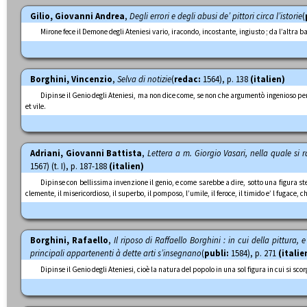
Gilio, Giovanni Andrea
,
Degli errori e degli abusi de’ pittori circa l’istorie
(
Mirone fece il Demone degli Ateniesi vario, iracondo, incostante, ingiusto ; da l’altra b
Borghini, Vincenzio
,
Selva di notizie
(
redac:
1564), p. 138
(italien)
Dipinse il Genio degli Ateniesi, ma non dice come, se non che argumentò ingenioso perc
et vile.
Adriani, Giovanni Battista
,
Lettera a m. Giorgio Vasari, nella quale si r
1567) (t. I), p. 187-188
(italien)
Dipinse con bellissima invenzione il genio, e come sarebbe a dire, sotto una figura ste
clemente, il misericordioso, il superbo, il pomposo, l’umile, il feroce, il timido e’ l fugace, 
Borghini, Rafaello
,
Il riposo di Raffaello Borghini : in cui della pittura, e
principali appartenenti à dette arti s’insegnano
(
publi:
1584), p. 271
(italie
Dipinse il Genio degli Ateniesi, cioè la natura del popolo in una sol figura in cui si sco