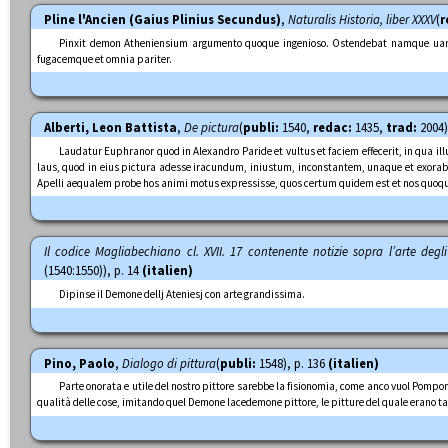
Pline l'Ancien (Gaius Plinius Secundus)
,
Naturalis Historia, liber XXXV
(
r
Pinxit demon Atheniensium argumento quoque ingenioso. Ostendebat namque ua
fugacemque et omnia pariter.
Alberti, Leon Battista
,
De pictura
(
publi:
1540,
redac:
1435,
trad:
2004) 
Laudatur Euphranor quod in Alexandro Paride et vultus et faciem effecerit, in qua i
laus, quod in eius pictura adesse iracundum, iniustum, inconstantem, unaque et exorab
Apelli aequalem probe hos animi motus expressisse, quos certum quidem est et nos quoq
Il codice Magliabechiano cl. XVII. 17 contenente notizie sopra l’arte deg
(1540:1550)), p. 14
(italien)
Dipinse il Demone dellj Ateniesj con arte grandissima.
Pino, Paolo
,
Dialogo di pittura
(
publi:
1548), p. 136
(italien)
Parte onorata e utile del nostro pittore sarebbe la fisionomia, come anco vuol Pomponi
qualità delle cose, imitando quel Demone lacedemone pittore, le pitture del quale erano tanto