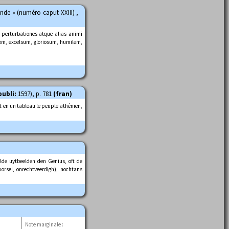
 unde » (numéro caput XXIII) ,
perturbationes atque alias animi
m, excelsum, gloriosum, humilem,
publi:
1597), p. 781
(fran)
it en un tableau le peuple athénien,
lde uytbeelden den Genius, oft de
orsel, onrechtveerdigh), nochtans
Note marginale :