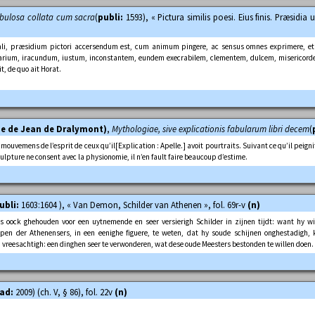
abulosa collata cum sacra
(
publi:
1593), « Pictura similis poesi. Eius finis. Præsidia
i, præsidium pictori accersendum est, cum animum pingere, ac sensus omnes exprimere, et 
rium, iracundum, iustum, inconstantem, eundem execrabilem, clementem, dulcem, misericorde
t, de quo ait Horat.
me de Jean de Dralymont)
,
Mythologiae, sive explicationis fabularum libri decem
(
t mouvemens de l’esprit de ceux qu’il
[Explication : Apelle.]
avoit pourtraits. Suivant ce qu’il peign
 sculpture ne consent avec la physionomie, il n’en fault faire beaucoup d’estime.
ubli:
1603:1604 ), « Van Demon, Schilder van Athenen », fol. 69r-v
(n)
 oock ghehouden voor een uytnemende en seer versierigh Schilder in zijnen tijdt: want hy wi
 der Athenensers, in een eenighe figuere, te weten, dat hy soude schijnen onghestadigh, k
 vreesachtigh: een dinghen seer te verwonderen, wat dese oude Meesters bestonden te willen doen.
rad:
2009) (ch. V, § 86), fol. 22v
(n)