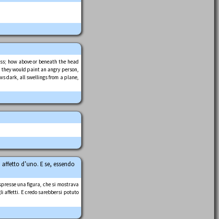
ess; how above or beneath the head
n they would paint an angry person,
ws dark, all swellings from a plane,
o affetto d’uno. E se, essendo
 espresse una figura, che si mostrava
li affetti. E credo sarebbersi potuto