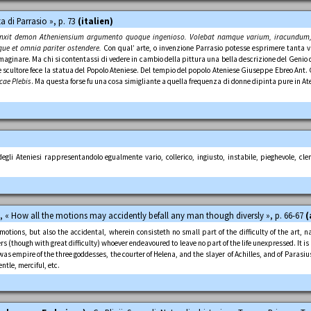
ta di Parrasio », p. 73
(italien)
inxit demon Atheniensium argumento quoque ingenioso. Volebat namque varium, iracundum
ue et omnia pariter ostendere.
Con qual’ arte, o invenzione Parrasio potesse esprimere tanta var
aginare. Ma chi si contentassi di vedere in cambio della pittura una bella descrizione del Genio d
 scultore fece la statua del Popolo Ateniese. Del tempio del popolo Ateniese Giuseppe Ebreo Ant. Gi
cae Plebis
. Ma questa forse fu una cosa simigliante a quella frequenza di donne dipinta pure in A
gli Ateniesi rappresentandolo egualmente vario, collerico, ingiusto, instabile, pieghevole, cle
», « How all the motions may accidently befall any man though diversly », p. 66-67
(
ions, but also the accidental, wherein consisteth no small part of the difficulty of the art, na
rs (though with great difficulty) whoever endeavoured to leave no part of the life unexpressed. It 
e was empire of the three goddesses, the courter of Helena, and the slayer of Achilles, and of Paras
ntle, merciful, etc.