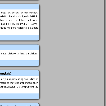
, iniustum inconstantem: eundem
ietà d’inchinazioni, e d’affetti, io
’Atene ricorra a Plutarco nel princ.
ud. l. 14. 16. Meurs. l. 2.11. Aten.
tene da Atenione Maronita, del quale
mente, pietoso, altiero, ambizioso,
anglais)
mely in representing diversities of
is recorded that Euphranor gave such
ius the Ephesian, that he painted the