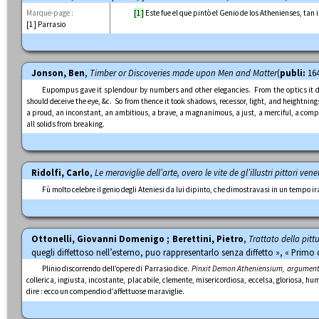
Marque-page :
[1]
Este fue el que pintò el Genio de los Athenienses, tan
[1] Parrasio
Jonson, Ben
,
Timber or Discoveries made upon Men and Matter
(
publi:
164
Eupompus gave it splendour by numbers and other elegancies. From the optics it dr
should deceive the eye, &c. So from thence it took shadows, recessor, light, and heightni
a proud, an inconstant, an ambitious, a brave, a magnanimous, a just, a merciful, a compa
all solids from breaking.
Ridolfi, Carlo
,
Le meraviglie dell’arte, overo le vite de gl’illustri pittori vene
Fù molto celebre il genio degli Ateniesi da lui dipinto, che dimostravasi in un tempo ir
Ottonelli, Giovanni Domenigo ; Berettini, Pietro
,
Trattato della pitt
quegli diffettoso nell’esterno, puo rappresentarlo senza diffetto », « Primo 
Plinio discorrendo dell’opere di Parrasio dice.
Pinxit Demon Atheniensium, argument
collerica, ingiusta, incostante, placabile, clemente, misericordiosa, eccelsa, gloriosa, hum
dire : ecco un compendio d’affettuose maraviglie.