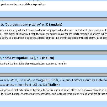
 ingeniosamente, como celebrado por ellos.
1), "De progres[sione] picturae", p. 50
(anglais)
ew reasons, by which it considered how things placed at distance and afar off should appear l
ngs. From moral philosophy it took the soul, the expression of senses, perturbations, manners, whe
ssionate, an humble, a dejected, a base, and the like; they made all heightnings bright, all shado
ti, e dello stato
(
publi:
1648), p. 6
(italien)
ato, ingiusto, instabile, clemente, pietoso, eccelso, ed humile.
ura et scultura, uso et abuso loro
(
publi:
1652), « Se puo il pittore esprimere l’intern
caso antico » (numéro III, 20) , p. 215
(italien)
o ingenioso.
Volle dichiarare il genio, e la natura varia, et i varii affetti del popolo atheniese, et
ile, feroce, fugace,
et omnia pariter ostendere
, e nello stesso tempo scopriva una varietà di tutti g