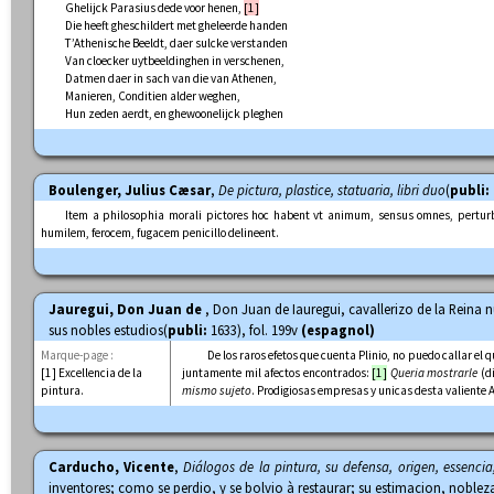
Ghelijck Parasius dede voor henen,
[1]
Die heeft gheschildert met gheleerde handen
T’Athenische Beeldt, daer sulcke verstanden
Van cloecker uytbeeldinghen in verschenen,
Datmen daer in sach van die van Athenen,
Manieren, Conditien alder weghen,
Hun zeden aerdt, en ghewoonelijck pleghen
Boulenger, Julius Cæsar
,
De pictura, plastice, statuaria, libri duo
(
publi:
Item a philosophia morali pictores hoc habent vt animum, sensus omnes, pertur
humilem, ferocem, fugacem penicillo delineent.
Jauregui, Don Juan de
, Don Juan de Iauregui, cavallerizo de la Reina n
sus nobles estudios(
publi:
1633), fol. 199v
(espagnol)
Marque-page :
De los raros efetos que cuenta Plinio, no puedo callar el
[1] Excellencia de la
juntamente mil afectos encontrados:
[1]
Queria mostrarle
(d
pintura.
mismo sujeto
. Prodigiosas empresas y unicas desta valiente A
Carducho, Vicente
,
Diálogos de la pintura, su defensa, origen, essencia
inventores; como se perdio, y se bolvio à restaurar; su estimacion, nobleza,