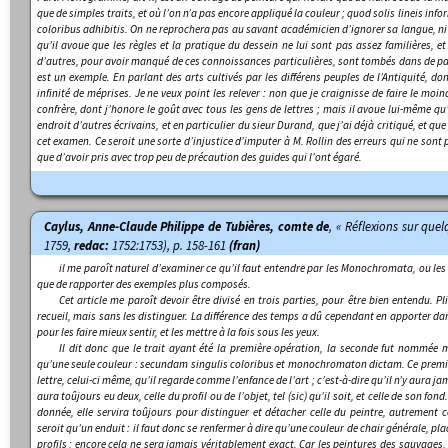
que de simples traits, et où l’on n’a pas encore appliqué la couleur ;
quod solis lineis inf
coloribus adhibitis
. On ne reprochera pas au savant académicien d’ignorer sa langue, ni ce
qu’il avoue que les règles et la pratique du dessein ne lui sont pas assez familières, et
d’autres, pour avoir manqué de ces connoissances particulières, sont tombés dans de par
est un exemple. En parlant des arts cultivés par les différens peuples de l’Antiquité, dont
infinité de méprises. Je ne veux point les relever : non que je craignisse de faire le moi
confrère, dont j’honore le goût avec tous les gens de lettres ; mais il avoue lui-même qu’
endroit d’autres écrivains, et en particulier du sieur Durand, que j’ai déjà critiqué, et que
cet examen. Ce seroit une sorte d’injustice d’imputer à M. Rollin des erreurs qui ne sont p
que d’avoir pris avec trop peu de précaution des guides qui l’ont égaré.
Caylus, Anne-Claude Philippe de Tubières, comte de
, « Réflexions sur quel
1759,
redac:
1752:1753), p. 158-161
(fran)
il me paroît naturel d’examiner ce qu’il faut entendre par les
Monochromata
, ou le
que de rapporter des exemples plus composés.
Cet article me paroît devoir être divisé en trois parties, pour être bien entendu. P
recueil, mais sans les distinguer. La différence des temps a dû cependant en apporter dan
pour les faire mieux sentir, et les mettre à la fois sous les yeux.
Il dit donc que le trait ayant été la première opération, la seconde fut nommée
m
qu’une seule couleur :
secundam singulis coloribus et monochromaton dictam
. Ce premi
lettre, celui-ci même, qu’il regarde comme l’enfance de l’art ; c’est-à-dire qu’il n’y aura ja
aura toûjours eu deux, celle du profil ou de l’objet, tel (
sic
) qu’il soit, et celle de son fon
donnée, elle servira toûjours pour distinguer et détacher celle du peintre, autrement ce
seroit qu’un enduit : il faut donc se renfermer à dire qu’une couleur de chair générale, pl
profils ; encore cela ne sera jamais véritablement exact. Car les peintures des sauvages, 