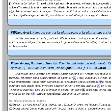
[3]
Cleanthe Corinthio
.] Strabo lib. 8 in Alphæonia Dianæ templo Cleanthis et Aregontis
quidem Trojæ excidium, et Minervæ ortus : alterius Dianæ in cunis deportatio, opera pl
[4] [4]
Primus inuenit eas colorare, etc
.] Nimirum simplicissimus color conveniebat rudim
artifices, Apelles et ejus ætatis alii, non nisi quatuor coloribus pinxisse leguntur.
Gelen.
Félibien, André
,
Noms des peintres les plus célèbres et les plus connus anci
L’art de peindre est si ancien, qu’il est difficile de bien savoir qui en est l’inventeur
qui l’a mis en pratique ; d’autres en donnent la gloire à Cléante de Corinthe ; d’autres à
au Péloponnèse.
Pline l’Ancien; Hardouin, Jean
,
Caii Plinii Secundi Naturalis historiae libri X
Harduinus,... in usum Serenissimi Delphini
(
publi:
1685), p. 177-178
(latin)
De picturae initiis incerta, nec instituti operis quaestio est. Aegyptii sex mili
transiret, affirmant, vana praedicatione, ut palam est.
[1]
Graeci autem alii Sicyone, al
lineis circumducta. Itaque talem primam fuisse : secundam singulis coloribus,
[3]
et mono
duratque talis etiam nunc. Inventam linearem dicunt a Philocle Aegyptio,
[4]
vel Clean
Telephanes Sicyonius, sine ullo etiamnum hi colore, jam tamen
[5]
spargentes lineas intu
invenit eas colorare,
[6]
testae (ut ferunt) trita, Cleophantus Corinthius.
Note de bas de page de l'auteur :
[1]
Graeci… Sicyone
. Idem Plinius inferius, sect. 40. num. 24 de pictore Pausia : Sicyone et 
[2]
Omnes umbra
. Omnes initia picturae in hoc posita fuisse aïunt, ut umbra hominis, aut