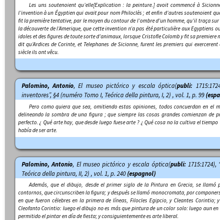
Les uns soutenoient qu’elle
[Explication : la peinture.]
avoit commencé à Sicionne,
l’invention à un Égyptien qui avait pour nom Philoclès ; et enfin d’autres soutenoient que
fit la première tentative, par le moyen du contour de l’ombre d’un homme, qu’il traça s
la découverte de l’Amerique, que cette invention n’a pas été particulière aux Egyptiens o
idoles et des figures de toute sorte d’animaux, lorsque Cristofle Colomb y fit sa premiere na
dit qu’Ardices de Corinte, et Telephanes de Sicionne, furent les premiers qui exercerent 
siècle ils ont vêcu.
Palomino, Antonio
,
El museo pictórico y escala óptica
(
publi:
1715:1724
inventores”, §4 (numéro Tomo I, Teórica della pintura, I, 2) , vol. 1, p. 99
(espa
Pero como quiera que sea, omitiendo estas opiniones, todos concuerdan en el mo
delineando la sombra de una figura ; que siempre las cosas grandes comienzan de pr
perfecto. ¿ Qué arte hay, que desde luego fuese arte ? ¿ Qué cosa no la cultiva el tiempo 
había de ser arte.
Palomino, Antonio
,
El museo pictórico y escala óptica
(
publi:
1715:1724), 
Teórica della pintura, II, 2) , vol. 1, p. 240
(espagnol)
Además, que el dibujo, desde el primer siglo de la Pintura en Grecia, se llamó
contornos, que circunscriben la figura; y después se llamó
monocromata
, por componers
en que fueron célebres en la primera de líneas,
Filocles Egipcio, y Cleantes Corintio
; 
Cleofanto Corintio
: luego el dibujo no es más que pintura de un color solo: luego aun en
permitido el pintar en día de fiesta; y consiguientemente es arte liberal.