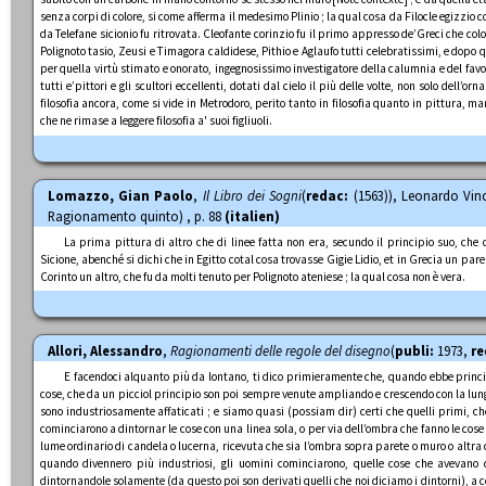
senza corpi di colore, si come afferma il medesimo Plinio ; la qual cosa da Filocle egizzio 
da Telefane sicionio fu ritrovata. Cleofante corinzio fu il primo appresso de’Greci che colo
Polignoto tasio, Zeusi e Timagora caldidese, Pithio e Aglaufo tutti celebratissimi, e dopo
per quella virtù stimato e onorato, ingegnosissimo investigatore della calumnia e del fav
tutti e’pittori e gli scultori eccellenti, dotati dal cielo il più delle volte, non solo dell’
filosofia ancora, come si vide in Metrodoro, perito tanto in filosofia quanto in pittura, ma
che ne rimase a leggere filosofia a' suoi figliuoli.
Lomazzo, Gian Paolo
,
Il Libro dei Sogni
(
redac:
(1563)), Leonardo Vinci
Ragionamento quinto) , p. 88
(italien)
La prima pittura di altro che di linee fatta non era, secundo il principio suo, che 
Sicione, abenché si dichi che in Egitto cotal cosa trovasse Gigie Lidio, et in Grecia un pare
Corinto un altro, che fu da molti tenuto per Polignoto ateniese ; la qual cosa non è vera.
Allori, Alessandro
,
Ragionamenti delle regole del disegno
(
publi:
1973,
re
E facendoci alquanto più da lontano, ti dico primieramente che, quando ebbe princip
cose, che da un picciol principio son poi sempre venute ampliando e crescendo con la lung
sono industriosamente affaticati ; e siamo quasi (possiam dir) certi che quelli primi, ch
cominciarono a dintornar le cose con una linea sola, o per via dell’ombra che fanno le cose
lume ordinario di candela o lucerna, ricevuta che sia l’ombra sopra parete o muro o altra 
quando divennero più industriosi, gli uomini cominciarono, quelle cose che avevano 
dintornandole solamente (da questo poi son derivati quelli che noi diciamo i dintorni), a ce