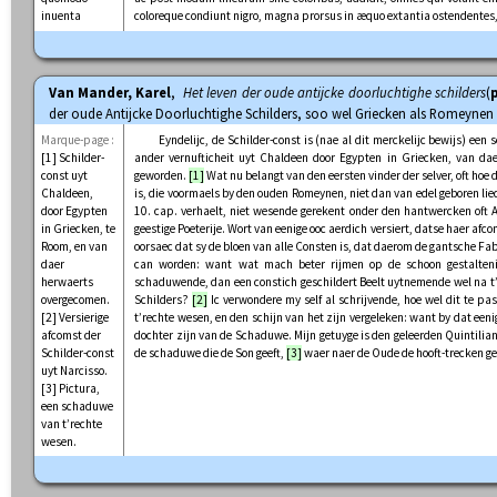
inuenta
coloreque condiunt nigro, magna prorsus in æquo extantia ostendentes, 
Van Mander, Karel
,
Het leven der oude antijcke doorluchtighe schilders
(
p
der oude Antijcke Doorluchtighe Schilders, soo wel Griecken als Romeynen »
Marque-page :
Eyndelijc, de Schilder-const is (nae al dit merckelijc bewijs) een 
[1] Schilder-
ander vernufticheit uyt Chaldeen door Egypten in Griecken, van da
const uyt
geworden.
[1]
Wat nu belangt van den eersten vinder der selver, oft hoe d
Chaldeen,
is, die voormaels by den ouden Romeynen, niet dan van edel geboren liede
door Egypten
10. cap. verhaelt, niet wesende gerekent onder den hantwercken oft 
in Griecken, te
geestige Poeterije. Wort van eenige ooc aerdich versiert, datse haer afco
Room, en van
oorsaec dat sy de bloen van alle Consten is, dat daerom de gantsche Fabe
daer
can worden: want wat mach beter rijmen op de schoon gestaltenis 
herwaerts
schaduwende, dan een constich geschildert Beelt uytnemende wel na t’
overgecomen.
Schilders?
[2]
Ic verwondere my self al schrijvende, hoe wel dit te p
[2] Versierige
t’rechte wesen, en den schijn van het zijn vergeleken: want by dat een
afcomst der
dochter zijn van de Schaduwe. Mijn getuyge is den geleerden Quintilia
Schilder-const
de schaduwe die de Son geeft,
[3]
waer naer de Oude de hooft-trecken 
uyt Narcisso.
[3] Pictura,
een schaduwe
van t’rechte
wesen.