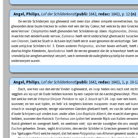
Angel, Philips
,
Lof der Schilderkonst
(
publi:
1642,
redac:
1641), p. 12
(n)
De eerste Schilderyen sijn gheweest niet meer dan alleen simpele ommetrecken, b
ghevonden dese buyte-trecken te vullen met een der ley Coleur, het welcke by den Grieck
eene Verruw'.
Cleophantes
heeft ghevonden het Schilderen op steen.
Hygtenontes, Dinias
maeckte met eenderhande verruw,
Eumarus
heeft eerst onderscheyt ghemaeckt tusschen
van Cleonen
, (welcke Stadt in Achaien leyt) heeft eerst waer-genomen de verkortinge. Sie
oude antijckse Schilders
fol
. 3. Eenen anderen
Polignotus
, als hier boven verhaelt, heef
doorluchtighe Kleederen,
Apollodorus
heeft de eerste geweest die de schoonheyt heeft we
vriendelijcke aenghenaemheyt verçiert, wech nemende de oude ghebruyckelijcke stuere onae
onderworpen waren.
Angel, Philips
,
Lof der Schilderkonst
(
publi:
1642,
redac:
1641), 1, p. 10-1
Doch, wie hier van den eerste Vinder is gheweest, en is op heden ons noch niet recht
segghen als wy uyt de Oude hebben konnen by een raepen tot de naeste ghewisheyt. Plin
het welcke met de
Vrbijnse Shrijver Polidoor
in sijn 2.
bouck
op't 24.
cap
. over een komt
wanneer, en ten wat tijden, en heb' ick nerghens konnen nasporen: maer even wel kanm
vrouch in swangh gaende, eenige voornemen Geesten ghebaert heeft, en van de selve sommi
d'oude Schrijvers uyt vinden kan: onder allen
Lion Baptista Alberit
, die maeckt daer gew
hebben, wanneer den Koninck
Tyrrhenus van Lydien
het sevende Rijck van Italien verwo
Konst gheleert en overgeset heeft, en weetmen niet; sijn eerste navolgher die ons voorg
Euchier
geheeten. Desen, seght
Aristoteles
, den eerste Schilder in Griecken geweest te he
(na 'tgetuygen
Plini
) welcke meynt, dat het eene
Polygnotus
van
Athenen
geweest soude si