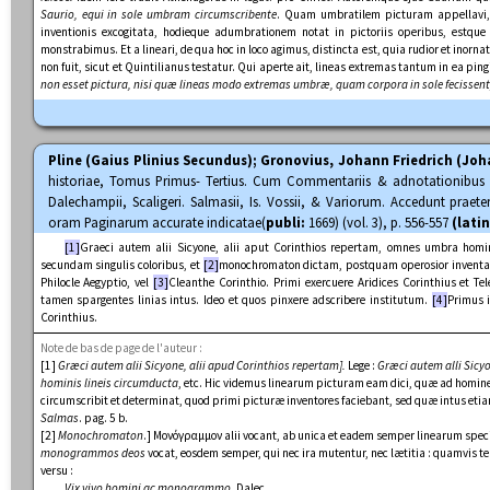
Saurio, equi in sole umbram circumscribente
. Quam umbratilem picturam appellavi
inventionis excogitata, hodieque adumbrationem notat in pictoriis operibus, estque 
monstrabimus. Et a lineari, de qua hoc in loco agimus, distincta est, quia rudior et inorn
non fuit, sicut et Quintilianus testatur. Qui aperte ait, lineas extremas tantum in ea ping
non esset pictura, nisi quæ lineas modo extremas umbræ, quam corpora in sole fecissent
Pline (Gaius Plinius Secundus); Gronovius, Johann Friedrich (Jo
historiae, Tomus Primus- Tertius. Cum Commentariis & adnotationibus He
Dalechampii, Scaligeri. Salmasii, Is. Vossii, & Variorum. Accedunt praet
oram Paginarum accurate indicatae(
publi:
1669) (vol. 3), p. 556-557
(latin
[1]
Graeci autem alii Sicyone, alii aput Corinthios repertam, omnes umbra homin
secundam singulis coloribus, et
[2]
monochromaton dictam, postquam operosior inventa e
Philocle Aegyptio, vel
[3]
Cleanthe Corinthio. Primi exercuere Aridices Corinthius et Te
tamen spargentes linias intus. Ideo et quos pinxere adscribere institutum.
[4]
Primus i
Corinthius.
Note de bas de page de l'auteur :
[1]
Græci autem alii Sicyone, alii apud Corinthios repertam].
Lege :
Græci autem alli Sicy
hominis lineis circumducta
, etc. Hic videmus linearum picturam eam dici, quæ ad homi
circumscribit et determinat, quod primi picturæ inventores faciebant, sed quæ intus etia
Salmas
. pag. 5 b.
[2]
Monochromaton
.] Μονόγραμμον alii vocant, ab unica et eadem semper linearum speci
monogrammos deos
vocat, eosdem semper, qui nec ira mutentur, nec lætitia : quamvis 
versu :
Vix vivo homini ac monogrammo
. Dalec.