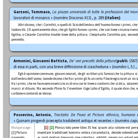
Garzoni, Tommaso
,
La piazza universale di tutte le professioni del mo
lavoratori di mosaico » (numéro Discorso XCI) , p. 289
(italien)
Altri dicono, che i Corinthii, o quelli di Scio dell’ombra dell’huomo furono i primi, che
Isidoro lib. 19 apertamente dice, che gli Egittii furono i primi, che con linee circonscrive
Egittio, o Cleante Corinthio trovòle linee della pittura. Cleophanto Corinthio poi, secondo 
pennello.
Armenini, Giovanni Battista
,
De’ veri precetti della pittura
(
publi:
1587),
di essa in parti, con una breve diffinizione di ciascheduna » (numéro I, 5 ) ,
Egli è opinione commune, giovani onorati, de gli scrittori più famosi che la pittura si 
dall’ombra dell’uomo, laonde dicono che fra i primi gli fu un certo Filocle egizzio et un no s
fra i primi, che ne facessero essercizio e ciò era con le linee o contorni che si dica, solame
inanzi al diluvio. Ma secondo Plinio fu l’inventore Gige Lidio d’Egitto, il quale dice che
carbone e contornò se stesso.
Possevino, Antonio
,
Tractatio De Poesi et Pictura ethnica, humana 
« Quinam pingendi præcepta tradiderint antiqui et recentes » (numéro caput
Marque-page :
[1]
[2]
Plinius toto pene libro 35 hoc ipsum alia ratione est p
[2] Pictura
inuentam tradidisset hominis vmbra circumducta, deinde ostendisse
quomodo
ac post modum linearum sine coloribus, addidit, omnes qui volunt emi