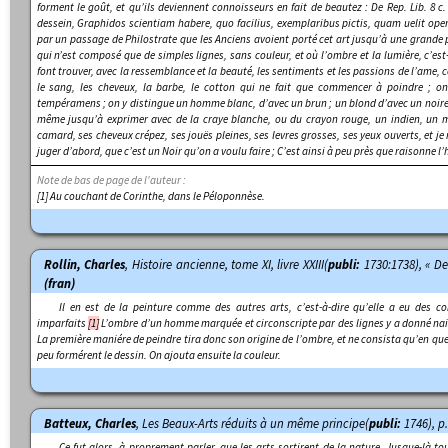
forment le goût, et qu’ils deviennent connoisseurs en fait de beautez :
De Rep.
Lib. 8 c
dessein,
Graphidos scientiam habere, quo facilius, exemplaribus pictis, quam uelit ope
par un passage de Philostrate que les Anciens avoient porté cet art jusqu’à une grande per
qui n’est composé que de simples lignes, sans couleur, et où l’ombre et la lumière, c’est
font trouver, avec la ressemblance et la beauté, les sentiments et les passions de l’ame, 
le sang, les cheveux, la barbe, le cotton qui ne fait que commencer à poindre ; on
tempéramens ; on y distingue un homme blanc, d’avec un brun ; un blond d’avec un noire
même jusqu’à exprimer avec de la craye blanche, ou du crayon rouge, un
indien
, un
m
camard, ses cheveux crépez, ses jouës pleines, ses levres grosses, ses yeux ouverts, et j
juger d’abord, que c’est un Noir qu’on a voulu faire ; C’est ainsi à peu près que raisonne l’h
Note de bas de page de l'auteur :
[1] Au couchant de Corinthe, dans le Péloponnèse.
Rollin, Charles
,
Histoire ancienne
, tome XI, livre XXIII(
publi:
1730:1738), « De 
(fran)
Il en est de la peinture comme des autres arts, c’est-à-dire qu’elle a eu des 
imparfaits
[1]
L’ombre d’un homme marquée et circonscripte par des lignes y a donné nais
La première maniére de peindre tira donc son origine de l’ombre, et ne consista qu’en quel
peu formérent le dessin. On ajouta ensuite la couleur.
Batteux, Charles
,
Les Beaux-Arts réduits à un même principe
(
publi:
1746), p
Ce fut alors, à proprement parler, que les arts sortirent de la nature. Jusque-là t