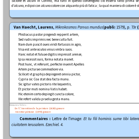
Sicione et alcuni in Corinto, ma tutti in questo convengono ciò essersi fatto prima 
d’alcuno, e dipoi con alcuno colore con alquanto più di fatica ; la qual maniera di colore è
Van Haecht, Laurens
,
Mikrokosmos Parvus mundus
(
publi:
1579), p. 73r
(
Phidiacus pastor pingendi repperit artem,
Sed rudis imprimis nec bene culta fuit.
Nam dum pascit oues viridi fortassis in agro,
Visa est ante oculos vnius vmbra suos.
Hanc notat et fuluae digitis impressit arenæ,
Ipsa recessit ouis, forma notata manet.
Post hunc, vt referunt, perfecte inuenit Apelles
Artem picturae commodiore via.
Scilicet vt graphijs depingeret omnia pictor,
Cypria sic Coa stat dea facta manu.
Sic igitur vates pictoris rite loquentis,
Et pictor muti nomina Vatis habet.
Hic etenim certo depingit cuncta colore,
Ille refert valida praelia gesta manu.
Oeuvres liées :
De l\'invention de la peinture (1630)
gravure
Inventor picturae (1579)
gravure
Commentaires :
Lettre de l'image:
Et tu fili hominis sume tibi lat
ciuitatem Ierusalem. Ezechiel. 4.