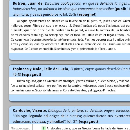
Butrón, Juan de
,
Discursos apologeticos, en que se defiende la ingenui
todos derechos, no inferior a las siete que comunmente se reciben
(
publi:
16
la pintura, y de sus principios », fol. 2v-3r
(espagnol)
Aunque ay diferentes opiniones en la invencion de la pintura, pues unos en Grecia 
hallaron, segun Plinio ubi supra en el cap. 3.
Graecii autem alii apud Sycionem, alii a
diziendo, que tuvo principio de perfilar en la pared, o suelo la sombra de un hombre
pareciendoles tenia alguna semejança con el todo. De Plinio es en el lugar citado, ibi
Calcagnino
in tractatu de profectu, ubi de umbris, late.
Facil es de créer este humilde pri
artes y ciencias, que oy vemos tan alentadas con el exercicio dellas :
Omnium rerum p
augentur.
De Ciceron es en el lib. 5 de finibus, y en el primero de las Tusculanas.
Espinosa y Malo, Felix de Lucio
,
El pincel, cuyas glorias descrivia Don 
42-43
(espagnol)
Dizen algunos, que en Grecia tuvo su origen, y otros afirman, que en Sicion, y muchos
fue su principio el señalar lors perfiles por la sombra, y despues poco à poco se discurriò
comun historia, el Sicionio Telefanes, el Coranto Cleantes, y el Egyocio Philocles.
Carducho, Vicente
,
Diálogos de la pintura, su defensa, origen, essencia,
“Dialogo Segundo del origen de la pintura; quienes fueron sus inventores
estimacion, nobleza, y dificultad”, fol. 27r
(espagnol)
Marque-page :
[1]
Aristóteles quiere, que en Grecia fuesse hallada de Pirro; y 