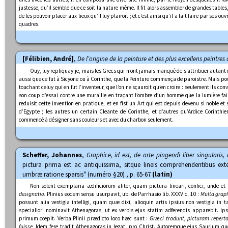
justesse, qu’il semble que ce soit la nature même. Il fit alors assembler de grandes tables,
de les pouvoir placer aux lieux qu’il luy plairoit ; et c’est ainsi qu’il a fait faire par ses 
quadres.
[Félibien, André]
,
De l’origine de la peinture et des plus excellens peintres 
Oüy, luy repliquay-je, mais les Grecs qui n’ont jamais manqué de s’attribuer autant qu
aussi que ce fut à Sicyone ou à Corinthe, que la Peinture commença de paroistre. Mais pour
touchant celuy qui en fut l’inventeur, que l’on ne sçauroit qu’en croire : seulement ils con
son coup d’essai contre une muraille en traçant l’ombre d’un homme que la lumière fais
reduisit cette invention en pratique, et en fist un Art qui est depuis devenu si noble et 
d’Egypte ; les autres un certain Cleante de Corinthe, et d’autres qu’Ardice Corinth
commencé à désigner sans couleurs et avec du charbon seulement.
Scheffer, Johannes
,
Graphice, id est, de arte pingendi liber singularis
pictura prima est ac antiquissima, sitque lineis comprehendentibus e
umbræ ratione sparsis" (numéro §20) , p. 65-67
(latin)
Non solent exemplaria ædificiorum aliter, quam pictura lineari, confici, unde et
designatio.
Plinius eodem sensu usurpavit, ubi de Parrhasio lib. XXXV c. 10 :
Multa graph
possunt alia vestigia intelligi, quam quæ dixi, alioquin artis ipsius non vestigia in t
specialiori nominavit Athenagoras, ut ex verbis ejus statim adferendis apparebit. Ip
primum cœpit. Verba Plinii prædicto loco hæc sunt :
Græci tradunt, picturam reper
fuisse.
Idem fere tradit Athenagoras in legat. pro Christ. Autoremque ejus Saurium 