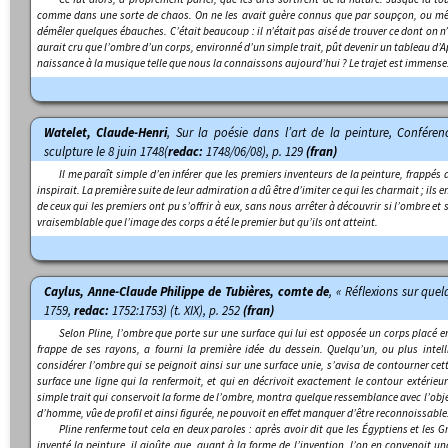
comme dans une sorte de chaos. On ne les avait guère connus que par soupçon, ou mê
démêler quelques ébauches. C’était beaucoup : il n’était pas aisé de trouver ce dont on n
aurait cru que l’ombre d’un corps, environné d’un simple trait, pût devenir un tableau d’
naissance à la musique telle que nous la connaissons aujourd’hui ? Le trajet est immense
Watelet, Claude-Henri
,
Sur la poésie dans l’art de la peinture
, Conféren
sculpture le 8 juin 1748
(
redac:
1748/06/08), p. 129
(fran)
Il me paraît simple d’en inférer que les premiers inventeurs de la peinture, frappés d
inspirait. La première suite de leur admiration a dû être d’imiter ce qui les charmait ; ils 
de ceux qui les premiers ont pu s’offrir à eux, sans nous arrêter à découvrir si l’ombre et si
vraisemblable que l’image des corps a été le premier but qu’ils ont atteint.
Caylus, Anne-Claude Philippe de Tubières, comte de
, « Réflexions sur quel
1759,
redac:
1752:1753) (t. XIX), p. 252
(fran)
Selon Pline, l’ombre que porte sur une surface qui lui est opposée un corps placé ent
frappe de ses rayons, a fourni la première idée du dessein. Quelqu’un, ou plus intelli
considérer l’ombre qui se peignoit ainsi sur une surface unie, s’avisa de contourner ce
surface une ligne qui la renfermoit, et qui en décrivoit exactement le contour extérieur
simple trait qui conservoit la forme de l’ombre, montra quelque ressemblance avec l’obje
d’homme, vûe de profil et ainsi figurée, ne pouvoit en effet manquer d’être reconnoissable
Pline renferme tout cela en deux paroles : après avoir dit que les Égyptiens et les G
inventé la peinture, il ajoûte que, quant à la forme de l’invention, l’on en convenoit