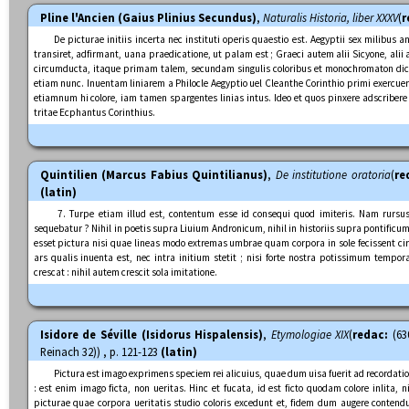
Pline l'Ancien (Gaius Plinius Secundus)
,
Naturalis Historia, liber XXXV
(
r
De picturae initiis incerta nec instituti operis quaestio est. Aegyptii sex milib
transiret, adfirmant, uana praedicatione, ut palam est ; Graeci autem alii Sicyone, ali
circumducta, itaque primam talem, secundam singulis coloribus et monochromaton dic
etiam nunc. Inuentam liniarem a Philocle Aegyptio uel Cleanthe Corinthio primi exercuere
etiamnum hi colore, iam tamen spargentes linias intus. Ideo et quos pinxere adscribere i
tritae Ecphantus Corinthius.
Quintilien (Marcus Fabius Quintilianus)
,
De institutione oratoria
(
re
(latin)
7. Turpe etiam illud est, contentum esse id consequi quod imiteris. Nam rursus
sequebatur ? Nihil in poetis supra Liuium Andronicum, nihil in historiis supra pontifi
esset pictura nisi quae lineas modo extremas umbrae quam corpora in sole fecissent cir
ars qualis inuenta est, nec intra initium stetit ; nisi forte nostra potissimum temp
crescat : nihil autem crescit sola imitatione.
Isidore de Séville (Isidorus Hispalensis)
,
Etymologiae XIX
(
redac:
(63
Reinach 32)) , p. 121-123
(latin)
Pictura est imago exprimens speciem rei alicuius, quae dum uisa fuerit ad recordat
: est enim imago ficta, non ueritas. Hinc et fucata, id est ficto quodam colore inlita, 
picturae quae corpora ueritatis studio coloris excedunt et, fidem dum augere conte