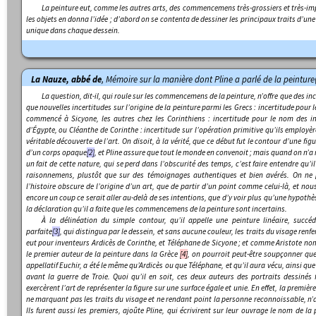
La peinture eut, comme les autres arts, des commencemens très-grossiers et très-impa
les objets en donna l’idée ; d’abord on se contenta de dessiner les principaux traits d’une 
unique dans chaque dessein.
La Nauze, abbé de
,
Mémoire sur la manière dont Pline a parlé de la peinture
La question, dit-il, qui roule sur les commencemens de la peinture, n’offre que des in
que nouvelles incertitudes sur l’origine de la peinture parmi les Grecs : incertitude pour l
commencé à Sicyone, les autres chez les Corinthiens : incertitude pour le nom des 
d’Égypte, ou Cléanthe de Corinthe : incertitude sur l’opération primitive qu’ils employère
véritable découverte de l’art. On disoit, à la vérité, que ce début fut le contour d’une f
d’un corps opaque
[2]
, et Pline assure que tout le monde en convenoit ; mais quand on n’a 
un fait de cette nature, qui se perd dans l’obscurité des temps, c’est faire entendre qu’i
raisonnemens, plustôt que sur des témoignages authentiques et bien avérés. On ne 
l’histoire obscure de l’origine d’un art, que de partir d’un point comme celui-là, et nou
encore un coup ce serait aller au-delà de ses intentions, que d’y voir plus qu’une hypothè
la déclaration qu’il a faite que les commencemens de la peinture sont incertains.
À la délinéation du simple contour, qu’il appelle une peinture linéaire, succé
parfaite
[3]
, qui distingua par le dessein, et sans aucune couleur, les traits du visage renf
eut pour inventeurs Ardicès de Corinthe, et Téléphane de Sicyone ; et comme Aristote no
le premier auteur de la peinture dans la Grèce
[4]
, on pourroit peut-être soupçonner que
appellatif
Euchir
, a été le même qu’Ardicès ou que Téléphane, et qu’il aura vécu, ainsi qu
avant la guerre de Troie. Quoi qu’il en soit, ces deux auteurs des portraits dessinés f
exercèrent l’art de représenter la figure sur une surface égale et unie. En effet, la premiè
ne marquant pas les traits du visage et ne rendant point la personne reconnoissable, n’a
Ils furent aussi les premiers, ajoûte Pline, qui écrivirent sur leur ouvrage le nom de l