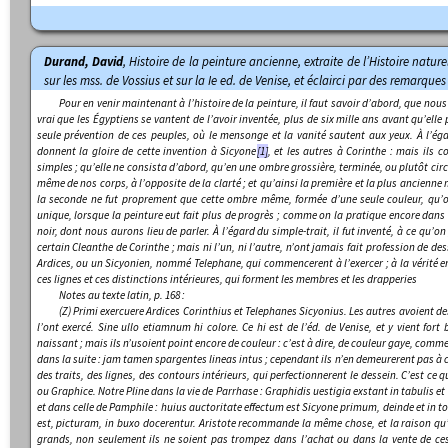
Durand, David
,
Histoire de la peinture ancienne, extraite de l’Histoire naturell
sur les mss. de Vossius et sur la Ie ed. de Venise, et éclairci par des remarque
Pour en venir maintenant à l’histoire de la peinture, il faut savoir d’abord, que nous 
vrai que les Égyptiens se vantent de l’avoir inventée, plus de six mille ans avant qu’elle
seule prévention de ces peuples, où le mensonge et la vanité sautent aux yeux. À l’égar
donnent la gloire de cette invention à Sicyone
[1]
, et les autres à Corinthe : mais ils
simples ; qu’elle ne consista d’abord, qu’en une ombre grossière, terminée, ou plutôt ci
même de nos corps, à l’opposite de la clarté ; et qu’ainsi la première et la plus ancienne 
la seconde ne fut proprement que cette ombre même, formée d’une seule couleur, q
unique
, lorsque la peinture eut fait plus de progrès ; comme on la pratique encore dans
noir, dont nous aurons lieu de parler. À l’égard du simple-trait, il fut inventé, à ce qu
certain Cleanthe de Corinthe ; mais ni l’un, ni l’autre, n’ont jamais fait profession de d
Ardices, ou un Sicyonien, nommé Telephane, qui commencerent à l’exercer ; à la vérité e
ces lignes et ces distinctions intérieures, qui forment les membres et les drapperies
Notes au texte latin, p. 168 :
(Z)
Primi exercuere Ardices Corinthius et Telephanes Sicyonius
. Les autres avoient d
l’ont exercé.
Sine ullo etiamnum hi colore
. Ce
hi
est de l’éd. de Venise, et y vient fort
naissant ; mais ils n’usoient point encore de couleur : c’est à dire, de couleur gaye, com
dans la suite :
jam tamen spargentes lineas intus
; cependant ils n’en demeurerent pas à c
des traits, des lignes, des contours intérieurs, qui perfectionnerent le dessein. C’est ce q
ou
Graphice
. Notre Pline dans la vie de Parrhase :
Graphidis
u
estigia exstant in tabulis e
et dans celle de Pamphile :
huius auctoritate effectum est Sicyone primum, deinde et in t
est
, picturam,
in buxo docerentur.
Aristote recommande la même chose, et la raison qu’il
grands, non seulement ils ne soient pas trompez dans l’achat ou dans la vente de ces