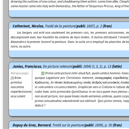
drawing the outlines of one colour, and shaddowing them within: some time after, Cleopha
same master came into Italy with Demaratus, the father of Tarquinius Priscus, king of th
Catherinot, Nicolas
,
Traité de la peinture
(
publi:
1687), p. 2
(fran)
Les bergers ont esté non seulement les premiers rois, les premiers astronomes, mai
desseignoient avec leur houlette les ombres de leurs brebis. D’autres attribuent l’inventi
Alexandre a le premier honoré la peinture. Dans la suite on a employé les planches de bo
noire, ou autre.
Junius, Franciscus
,
De pictura veterum
(
publi:
1694) (I, 3, 1), p. 13
(latin)
Marque-page :
[1]
Prima certe pictura nihil aliud fuit, quam
umbra hominis linei
[1] Artes
quoque Legatione pro Christianis meminit, σκιαγραφίας εὐρεθείση
primitus
Κράτωνος, ἐν πίνακι λελευκωμένῳ σκιὰς ἀνδρὸς καὶ γυναικὸς ἐναλε
nascentes
in sole umbra circumscribentis. Graphicae vero a Cratone in tabula de
imperfectionres
rudia haec artis primordia Quintilianus in eo loco quem mox pleniu
esse solent
non esset picture, nisi quae lineas modo extremas umbrae, quam corpora
prima consuetudine
adumbrandi
vox obtinuit.
Quis pictor omnia
, inqu
didicit ?
Dupuy du Grez, Bernard
,
Traité sur la peinture
(
publi:
1699), p. 50
(fran)