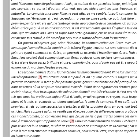
dont Pline nous rappelle précisément l’idée, en parlant de ces premiers temps, ont toûjour
des sourcils ; ce qui est d’autant plus vrai, que ces objets sont les plus frappans e
naturelles. La complaisance pour Pline ne peut aller, ce me semble, jusqu’à comparer le
Sauvages de l’Amérique, et c’est cependant, à peu de chose près, ce qu’il faut faire ;
première peinture n’a été qu’une teinte générale, approchante de la carnation. On aura pe
été en Grèce jusqu’à ce point d’ignorance. Il est vraisemblable que les Égyptiens leur 
ainsi que des autres arts. Mais en supposant cette ignorance, elle ne peut avoir été d’une
cet art une fois trouvé, a été exercé par ceux que la Nature déterminoit à l’imitation.
On pourra m’objecter que, selon Hérodote, la communication des Grecs avec les 
depuis que Psamméticus fut monté sur le trône d’Égypte, environ six cens soixante-dix an
peinture ayant commencé en Grèce, on pourroit en accorder l’invention aux Grecs. Mais o
Égyptiens avoient déjà communiqué aux Grecs quelques-unes de leurs connoissances, cel
Grèce d’une façon assez brillante et assez approfondie, pour n’avoir pas pû être apport
éclairé, ou du marchand le plus grossier.
La seconde manière dont il faut entendre les
monochromata
dont Pline fait mention
une récapitulation
[1]
des artistes dont il a parlé, et dit :
quibus coloribus singulis pi
picturae uocauerint.
Il n’est guère possible qu’un genre si misérable ait été pratiqué pa
dans un temps où la sculpture étoit aussi avancée. Il faut donc regarder ces derniers p
le clair-obscur, dont la sculpture elle-même leur donnoit une idée véritable. Il n’est pas né
tels que nous les pratiquons aujourd’hui à l’huile, en détrempe ou au crayon, pour lesq
blanc et le noir, et auxquels on donne quelquefois le nom de
camayeu
. Il me suffit q
premiers, et tels qu’une succession d’artistes a dû les produire dans un pays, qui tout
articles. Mais supposé qu’on ne veuille pas être persuadé des différences que la pratiq
ces
monochromata
, on conviendra bien que Zeuxis ne les a pas traités comme ces dern
dire, à la fin de ce qu’il rapporte de Zeuxis
[2]
,
Pinxit et monochromata ex albo
. Cet éloge
puisse donner à un peintre, du côté de l’harmonie et de l’intelligence de la couleur ; car il
c’est-à-dire bien entendre la ruption des couleurs, pour tirer à l’effet, et ce qu’on appelle f
du blanc sur le blanc.