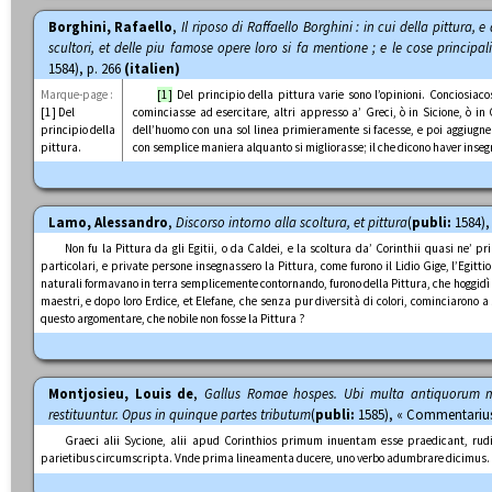
Borghini, Rafaello
,
Il riposo di Raffaello Borghini : in cui della pittura, e d
scultori, et delle piu famose opere loro si fa mentione ; e le cose principa
1584), p. 266
(italien)
Marque-page :
[1]
Del principio della pittura varie sono l’opinioni. Conciosiacos
[1] Del
cominciasse ad esercitare, altri appresso a’ Greci, ò in Sicione, ò i
principio della
dell’huomo con una sol linea primieramente si facesse, e poi aggiugne
pittura.
con semplice maniera alquanto si migliorasse; il che dicono haver insegna
Lamo, Alessandro
,
Discorso intorno alla scoltura, et pittura
(
publi:
1584),
Non fu la Pittura da gli Egitii, o da Caldei, e la scoltura da’ Corinthii quasi ne’ pr
particolari, e private persone insegnassero la Pittura, come furono il Lidio Gige, l’Egittio 
naturali formavano in terra semplicemente contornando, furono della Pittura, che hoggidì s
maestri, e dopo loro Erdice, et Elefane, che senza pur diversità di colori, cominciarono a
questo argomentare, che nobile non fosse la Pittura ?
Montjosieu, Louis de
,
Gallus Romae hospes. Ubi multa antiquorum mo
restituuntur. Opus in quinque partes tributum
(
publi:
1585), « Commentarius 
Graeci alii Sycione, alii apud Corinthios primum inuentam esse praedicant, rud
parietibus circumscripta. Vnde prima lineamenta ducere, uno verbo adumbrare dicimus.