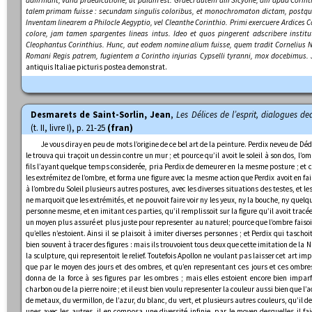
talem primam fuisse : secundam singulis coloribus, et monochromaton dictam, postqua
Inventam linearem a Philocle Aegyptio, vel Cleanthe Corinthio. Primi exercuere Ardices 
colore, jam tamen spargentes lineas intus. Ideo et quos pingerent adscribere institut
Cleophantus Corinthius. Hunc, aut eodem nomine alium fuisse, quem tradit Cornelius N
Romani Regis patrem, fugientem a Corintho injurias Cypselli tyranni, mox docebimus. 
antiquis Italiae picturis postea demonstrat.
Desmarets de Saint-Sorlin, Jean
,
Les Délices de l’esprit, dialogues 
(t. II, livre I), p. 21-25
(fran)
Je vous diray en peu de mots l’origine de ce bel art de la peinture. Perdix neveu de Déd
le trouva qui traçoit un dessin contre un mur ; et pource qu’il avoit le soleil à son dos, l
fils l’ayant quelque temps considerée, pria Perdix de demeurer en la mesme posture ; et 
les extrémitez de l’ombre, et forma une figure avec la mesme action que Perdix avoit en fa
à l’ombre du Soleil plusieurs autres postures, avec les diverses situations des testes, et l
ne marquoit que les extrémités, et ne pouvoit faire voir ny les yeux, ny la bouche, ny quelq
personne mesme, et en imitant ces parties, qu’il remplissoit sur la figure qu’il avoit tracée.
un moyen plus assuré et plus juste pour representer au naturel; pource que l’ombre faisoi
qu’elles n’estoient. Ainsi il se plaisoit à imiter diverses personnes ; et Perdix qui taschoit
bien souvent à tracer des figures : mais ils trouvoient tous deux que cette imitation de la N
la sculpture, qui representoit le relief. Toutefois Apollon ne voulant pas laisser cet art i
que par le moyen des jours et des ombres, et qu’en representant ces jours et ces ombres, 
donna de la force à ses figures par les ombres ; mais elles estoient encore bien imparf
charbon ou de la pierre noire ; et il eust bien voulu representer la couleur aussi bien que l’
de metaux, du vermillon, de l’azur, du blanc, du vert, et plusieurs autres couleurs, qu’il de
unes avec les autres, il en composa une diversité infinie, par le moyen desquelles il f