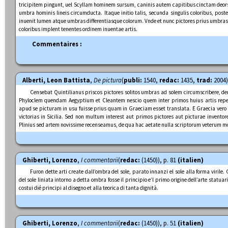
tricipitem pingunt, uel Scyllam hominem sursum, caninis autem capitibus cinctam de
umbra hominis lineis circumducta. Itaque initio talis, secunda singulis coloribus, poste
inuenit lumen atque umbras differentiasque colorum. Vnde et nunc pictores prius umbras
coloribus implent tenentes ordinem inuentae artis.
Commentaires :
Alberti, Leon Battista
,
De pictura
(
publi:
1540,
redac:
1435,
trad:
2004) 
Censebat Quintilianus priscos pictores solitos umbras ad solem circumscribere, d
Phyloclem quendam Aegyptium et Cleantem nescio quem inter primos huius artis reper
apud se picturam in usu fuisse prius quam in Graeciam esset translata. E Graecia vero i
victorias in Sicilia. Sed non multum interest aut primos pictores aut picturae invento
Plinius sed artem novissime recenseamus, de qua hac aetate nulla scriptorum veterum 
Ghiberti, Lorenzo
,
I commentarii
(
redac:
(1450)), p. 81
(italien)
Furon dette arti create dall’ombra del sole, parato innanzi el sole alla forma virile. 
del sole liniata intorno a detta ombra fosse il principio e’l primo origine dell’arte statuari
costui dié principi al disegno et alla teorica di tanta dignità.
Ghiberti, Lorenzo
,
I commentarii
(
redac:
(1450)), p. 51
(italien)