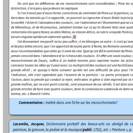
On voit que les différences de ces
monochromata
sont considérables ; Pline les 
distinction, il m’a paru que je devois les expliquer.
Si l’on n’avoit pas d’aussi fortes convictions du sentiment de Pline sur la peinture, s
faire dans les extraits qu’il a rapportés, on pourroit lui reprocher d’avoir établi le princi
la variété, l’éclat et l’abondance des couleurs ; car l’admiration et l’étonnement que lui c
de Mélanthius, et de Nicomachus, semblent tomber sur ce qu’ils étoient faits avec qua
immortalia illa opera fecere, ex albis Melino, ex silaceis Attico, ex rubris sinopide Pont
eorum singulae opiidorum vaenirent opibus.
[3]
Cet étonnement me paroît ne lui pas suffire ; il en témoigne un autre : il croit qu’a
et de plus belles encore, que l’on apportoit de toutes parts à Rome, les Romains avoient p
aussi recommandables que celles qu’il vient de citer. Quel qu’ait été le sentiment de Pline su
jamais consisté dans l’abondance et la richesse des couleurs. En effet une seule couleur, 
monochromata
de Zeuxis, suffira à un habile homme pour exprimer toutes les action
concevoir toutes les idées qu’il peut avoir. La multiplicité des couleurs est une facilité po
grande vérité ; et quoiqu’il faille convenir qu’elle est une difficulté de plus pour l
l’exécution, elle n’est cependant pas l’essence de la peinture : sa partie principale 
l’action, dans la pensée qui conduit la main, enfin dans le génie si bien exprimé par la
grands maîtres, qui ne sont point coloriés, sont une preuve de ces vérités. Il est donc aisé
grands artistes de faire avec quatre couleurs, dont la combinaison subdivisée en demi-te
teintes, etc. s’étend à l’infini.
Commentaires :
mettre dans une fiche sur les monochromata?
Lacombe, Jacques
,
Dictionnaire portatif des beaux-arts ou abrégé de ce 
peinture, la gravure, la poésie et la musique
(
publi:
1752), art. « Peinture », p