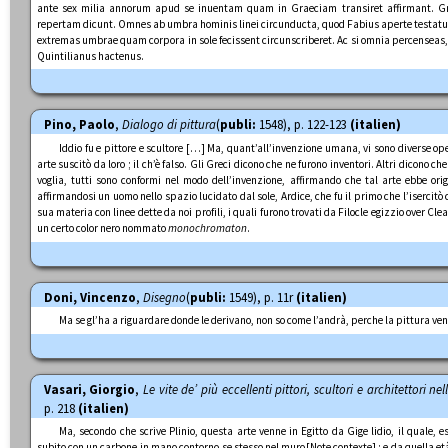
ante sex milia annorum apud se inuentam quam in Graeciam transiret affirmant. Gra
repertam dicunt. Omnes ab umbra hominis linei circunducta, quod Fabius aperte testatur 
extremas umbrae quam corpora in sole fecissent circunscriberet. Ac si omnia percenseas, nu
Quintilianus hactenus.
Pino, Paolo
,
Dialogo di pittura
(
publi:
1548), p. 122-123
(italien)
Iddio fu e pittore e scultore […] Ma, quant’all’invenzione umana, vi sono diverse ope
arte suscitò da loro ; il ch’è falso. Gli Greci dicono che ne furono inventori. Altri dicono che 
voglia, tutti sono conformi nel modo dell’invenzione, affirmando che tal arte ebbe orig
affirmandosi un uomo nello spazio lucidato dal sole, Ardice, che fu il primo che l’isercitò
sua materia con linee dette da noi profili, i quali furono trovati da Filocle egizzio over Cl
un certo color nero nommato
monochromaton
.
Doni, Vincenzo
,
Disegno
(
publi:
1549), p. 11r
(italien)
Ma se gl’ha a riguardare donde le derivano, non so come l’andrà, perche la pittura venn
Vasari, Giorgio
,
Le vite de’ più eccellenti pittori, scultori e architettori n
p. 218
(italien)
Ma, secondo che scrive Plinio, questa arte venne in Egitto da Gige lidio, il quale,
subito con un carbone in mano contorno se stesso nel muro
[Note contexte]
; e da quella e