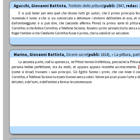
Agucchi, Giovanni Battista
,
Trattato della pittura
(
publi:
1947,
redac:
1
E si può tener per vero quel che dicono tutti gli autori, che il primo principio fo
ricevendo il lume; e che si sia cominciato a delineare i dintorni dell’ombre di essi, et 
dall’ombreggiate: e si può dire, che (secondo afferma Plinio) la prima sorte di pittura
Corinthio; e che Ardice Corinthio, e Telefane Sicionio, fossero i primi ad esercitarla senza c
finger l’ombre: e che Cleofante Corinthio fusse il primo, che la colorò di un sol colore.
Marino, Giovanni Battista
,
Dicerie sacre
(
publi:
1614), « La pittura, part
La seconda parte, cioè la sperienza, ne’Pittori terreni è difettosa, percioche la Pittu
persona hebbe perfettione, ma da molti, et appoco appoco ricevette accrescimento.
[
(come si disse) trassero i suoi principii. Gli Egittii furono i primi, che con linee il 
Corinthio, e Telefane Sicionio la essercitarono senza colori. Venne poi pian piano l’arte a di
de’colori, e de’lumi, e dell’ombre a formar le commessure.