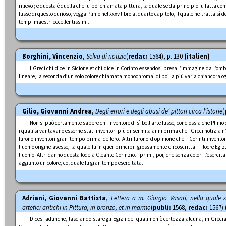
rilievo ; e questa è quella che fu poi chiamata pittura, la quale se da principio fu fatta co
fusse di questo curioso, vegga Plinio nel xxxv libro al quarto capitolo, il quale ne tratta sì d
tempi maestri eccellentissimi.
Borghini, Vincenzio
,
Selva di notizie
(
redac:
1564), p. 130
(italien)
I Greci chi dice in Sicione et chi dice in Corinto essendosi presa l’immagine da l’o
lineare, la seconda d’un solo colore chiamata monochroma, di poi la più varia ch’ancora ogg
Gilio, Giovanni Andrea
,
Degli errori e degli abusi de’ pittori circa l’istorie
(
Non si può certamente sapere chi inventore di sì bell’arte fusse, conciossia che Plinio di
i quali si vantavano esserne stati inventori più di sei mila anni prima che i Greci notizia n’
furono inventori gran tempo prima de loro. Altri furono d’opinione che i Corinti invento
l’uomo origine avesse, la quale fu in quei principii grossamente circoscritta. Filocre Egi
l’uomo. Altri danno questa lode a Cleante Corinzio. I primi, poi, che senza colori l’esercitar
aggiunto un colore, col quale fu gran tempo esercitata.
Adriani, Giovanni Battista
,
Lettera a m. Giorgio Vasari, nella quale s
artefici antichi in Pittura, in bronzo, et in marmo
(
publi:
1568,
redac:
1567) (
Dicesi adunche, lasciando stare gli Egizii dei quali non è certezza alcuna, in Grecia