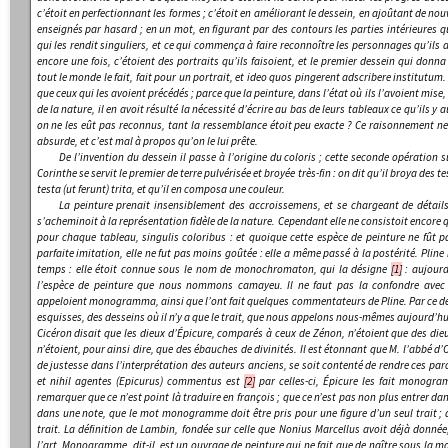
c’étoit en perfectionnant les formes ; c’étoit en améliorant le dessein, en ajoûtant de no
enseignés par hasard ; en un mot, en figurant par des contours les parties intérieures q
qui les rendit singuliers, et ce qui commença à faire reconnoître les personnages qu’ils a
encore une fois, c’étoient des portraits qu’ils faisoient, et le premier dessein qui donna
tout le monde le fait, fait pour un portrait,
et ideo quos pingerent adscribere institutum
que ceux qui les avoient précédés ; parce que la peinture, dans l’état où ils l’avoient mis
de la nature, il en avoit résulté la nécessité d’écrire au bas de leurs tableaux ce qu’ils y
on ne les eût pas reconnus, tant la ressemblance étoit peu exacte ? Ce raisonnement ne 
absurde, et c’est mal à propos qu’on le lui prête.
De l’invention du dessein il passe à l’origine du coloris ; cette seconde opération
Corinthe se servit le premier de terre pulvérisée et broyée très-fin : on dit qu’il broya des 
testa (ut ferunt) trita
, et qu’il en composa une couleur.
La peinture prenait insensiblement des accroissemens, et se chargeant de détail
s’acheminoit à la représentation fidèle de la nature. Cependant elle ne consistoit encore 
pour chaque tableau,
singulis coloribus
: et quoique cette espèce de peinture ne fût p
parfaite imitation, elle ne fut pas moins goûtée : elle a même passé à la postérité. Plin
temps : elle étoit connue sous le nom de
monochromaton
, qui la désigne
[1]
: aujourd
l’espèce de peinture que nous nommons
camayeu
. Il ne faut pas la confondre avec
appeloient
monogramma
, ainsi que l’ont fait quelques commentateurs de Pline. Par ce d
esquisses, des desseins où il n’y a que le trait, que nous appelons nous-mêmes aujourd’h
Cicéron disait que les dieux d’Épicure, comparés à ceux de Zénon, n’étoient que
des di
n’étoient, pour ainsi dire, que des
ébauches de divinités
. Il est étonnant que M. l’abbé d’
de justesse dans l’interprétation des auteurs anciens, se soit contenté de rendre ces par
et nihil agentes (Epicurus) commentus est
[2]
par celles-ci,
Épicure les fait monogram
remarquer que ce n’est point là traduire en françois ; que ce n’est pas non plus entrer dan
dans une note, que le mot
monogramme
doit être pris pour
une figure d’un seul trait
;
trait. La définition de Lambin, fondée sur celle que Nonius Marcellus avoit déjà donnée
l’art.
Monogramme
, dit-il, est un ouvrage de peinture qui ne fait que de naître sous la m