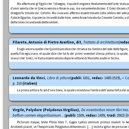
Ma affermano gl’Egytii che ’l disegno, il quale è origine e fondamento dell’arte statua
d’anni semila che in Grecia venissi o fosse in uso, ma vanamente dicono. E Greci dicono che
disegno fu trovato da’ Corintii. Ma ciascuno afferma essere trovato colla ombra del sole 
Fylocle Egyptio, il quale la circundò dalle linie, overo fusse trovato da Creante Corintio, 
dette linie circundando dette ombre.
Filarete, Antonio di Pietro Averlino, dit
,
Trattato di architettura
(
redac
Eragli ancora quello che Quintiliano dice che ritraeva da l’ombra del sole delle figure, 
quello Filo egizziaco, el quale dice che lui fu de’ primi inventori d’essa pittura, la quale
inanzi che’ Greci, in Italia essere venuta dopo le vittorie di Marcello avute in Sicilia.
Leonardo da Vinci
,
Libro di pittura
(
publi:
1651,
redac:
1485:1519), « Co
p. 210
(italien)
La prima pittura fu sol d’una linea, la quale circondava l’ombra dell’uomo fatta dal s
Virgile, Polydore (Polydorus Virgilius)
,
De inventoribus rerum libri tres
baffum carmen elegantissimum
…(
publi:
1509,
redac:
1499,
trad:
2002) (li
Picturam itaque, teste Plinio libro 7, Gyges Lydius omnium primus inuenit in Ae
Aristoteli placet, ut Theophrasto Polygnotus Atheniensis. […] Incerta igitur de picturae i