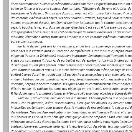
lineis circumductae
; suivons le même auteur dans son récit. Ce que le hasard avoit fait n
qu’on se fût servi d’aucune couleur, deux artistes, Téléphane de Sicyone et Ardicès d
perfectionner le dessein. On a vû que dans son origine il étoit tout à fait informe : il ne 
des contours extérieurs des objets ; les deux nouveaux artistes, toûjours à l’aide du seul t
nomme proprement
dessein
, tentèrent d’exprimer les parties que le contour extérieur re
yeux, la bouche, le nez, etc. dans un visage vû de face. C’est ce qu’il faut entendre par 
i
am spargentes lineas intus
: et en effet de même que les formes extérieures se dessinoient 
ainsi dire, répandre d’autres traits dans l’espace que ces contours extérieurs renfermoie
qui y étoient contenues.
Par là le dessein prit une forme régulière, et dès lors on commença à pouvoir disce
personnes que l’artiste avoit eu intention de représenter. C’est ainsi que j’expliquero
pingerent (Ardices et Telephanes) adscribere institutum.
Remarquons qu’il emploie le m
et que par conséquent il s’agit ici de portrait et non de représentation indistincte d’autre
du mot
quae
qui est plus général. Cette remarque est nécessaire pour montrer que mon e
Jean-Baptiste Adriani et depuis lui le sieur Durant ont donnée du même passage de Pline.
écrite à George Vasari, le traduit ainsi :
E percio che essendo le figure d’un color solo, non
imagini, hebbero per costume di scrivervi a pié, chi essi havevano voluti rassembrare.
Le 
ancienne, l’explique de cette manière :
les figures dans les commencemens étoient assez 
d’écrire au bas du tableau les noms des objets qu’on avoit voulu représenter.
Je ne ra
P. Hardouin, dans la crainte d’alonger un Mémoire déjà trop long, et je fais grâce de du Pi
Voilà deux explications bien opposées à la mienne. L’Adriani prétend que ce qui em
dont il est ici question, d’être ressemblantes, c’est que ces artistes n’y avoient emp
interprètes se réunissent pour trouver dans le manque de ressemblance, la raison qui 
des tableaux. Mais ces deux explications sont aussi mauvaises l’une que l’autre ; et, si j
aux paroles de Pline un autre sens que celui que je viens de proposer : sans cela Pline m
mérite aux deux Grecs d’avoir perfectionné l’art ; de l’avoir soûmis à des règles (
exercue
couleur, si propre à rapprocher de la vérité la représentation des objets, leur manquoit 
donc avoient-ils opéré ? De quels moyens s’étoient-ils servis pour hâter les progrès de le