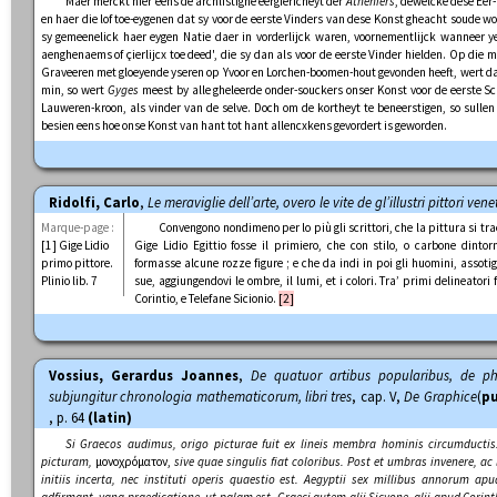
Maer merckt hier eens de archlistighe eergiericheyt der
Atheniers
, dewelcke dese Eer
en haer die lof toe-eygenen dat sy voor de eerste Vinders van dese Konst gheacht soude wo
sy gemeenelick haer eygen Natie daer in vorderlijck waren, voornementlijck wanneer 
aenghenaems of çierlijcx toe deed', die sy dan als voor de eerste Vinder hielden. Op die 
Graveeren met gloeyende yseren op Yvoor en Lorchen-boomen-hout gevonden heeft, wert dae
min, so wert
Gyges
meest by alle gheleerde onder-souckers onser Konst voor de eerste 
Lauweren-kroon, als vinder van de selve. Doch om de kortheyt te beneerstigen, so sulle
besien eens hoe onse Konst van hant tot hant allencxkens gevordert is geworden.
Ridolfi, Carlo
,
Le meraviglie dell’arte, overo le vite de gl’illustri pittori vene
Marque-page :
Convengono nondimeno per lo più gli scrittori, che la pittura si t
[1] Gige Lidio
Gige Lidio Egittio fosse il primiero, che con stilo, o carbone dint
primo pittore.
formasse alcune rozze figure ; e che da indi in poi gli huomini, assotig
Plinio lib. 7
sue, aggiungendovi le ombre, il lumi, et i colori. Tra’ primi delineatori 
Corintio, e Telefane Sicionio.
[2]
Vossius, Gerardus Joannes
,
De quatuor artibus popularibus, de phi
subjungitur chronologia mathematicorum, libri tres
, cap. V,
De Graphice
(
pu
, p. 64
(latin)
Si Graecos audimus, origo picturae fuit ex lineis membra hominis circumductis
picturam,
μονοχρόματον,
sive quae singulis fiat coloribus. Post et umbras invenere, ac
initiis incerta, nec instituti operis quaestio est.
Aegyptii sex millibus annorum apu
adfirmant, vana praedicatione, ut palam est.
Graeci autem alii Sicyone, alii apud Cori