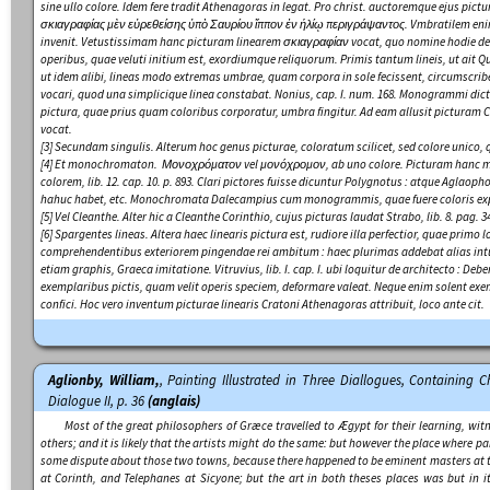
sine ullo colore. Idem fere tradit Athenagoras in legat. Pro christ. auctoremque ejus pi
σκιαγραφίας μὲν εὑρεθείσης ὑπὸ Σαυρίου ἵππον ἐν ἡλίῳ περιγράψαντος.
V
mbratilem eni
invenit.
Vetustissimam hanc picturam linearem σκιαγραφίαν vocat, quo nomine hodie 
operibus, quae veluti initium est, exordiumque reliquorum.
Primis
tantum
lineis
, ut ait Q
ut idem alibi,
lineas modo extremas umbrae, quam corpora in sole fecissent, circumscrib
vocari, quod una simplicique linea constabat. Nonius, cap. I. num. 168.
Monogrammi dicti 
pictura, quae prius quam coloribus corporatur, umbra fingitur
. Ad eam allusit picturam 
vocat.
[3]
Secundam singulis
. Alterum hoc genus picturae, coloratum scilicet, sed colore unico, q
[4]
Et monochromaton
.
Μονοχρόματον
vel
μονόχρομον
, ab uno colore. Picturam hanc
colorem, lib. 12. cap. 10. p. 893.
Clari pictores fuisse dicuntur Polygnotus : atque Aglaop
hahuc habet, etc
. Monochromata Dalecampius cum monogrammis, quae fuere coloris expe
[5]
Vel Cleanthe.
Alter hic a Cleanthe Corinthio, cujus picturas laudat Strabo, lib. 8. pag. 3
[6]
Spargentes lineas
. Altera haec linearis pictura est, rudiore illa perfectior, quae primo 
comprehendentibus exteriorem pingendae rei ambitum : haec plurimas addebat alias int
etiam
graphis
, Graeca imitatione. Vitruvius, lib. I. cap. I. ubi loquitur de architecto :
Debe
exemplaribus pictis, quam velit operis speciem, deformare valeat
. Neque enim solent exem
confici. Hoc vero inventum picturae linearis Cratoni Athenagoras attribuit, loco ante cit.
Aglionby, William,
,
Painting Illustrated in Three Diallogues, Containing 
Dialogue II, p. 36
(anglais)
Most of the great philosophers of Græce travelled to Ægypt for their learning, wi
others; and it is likely that the artists might do the same: but however the place where pai
some dispute about those two towns, because there happened to be eminent masters at 
at Corinth, and Telephanes at Sicyone; but the art in both theses places was but in i