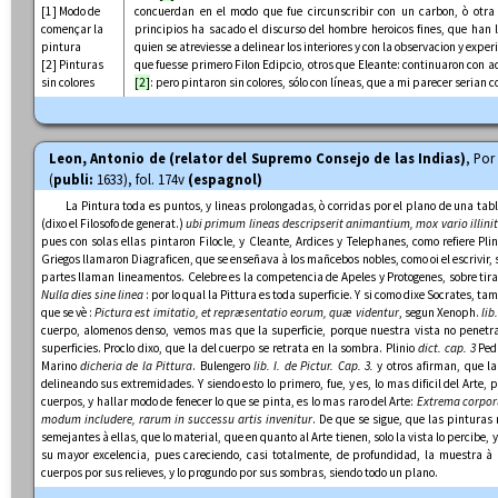
[1] Modo de
concuerdan en el modo que fue circunscribir con un carbon, ò otr
començar la
principios ha sacado el discurso del hombre heroicos fines, que han lu
pintura
quien se atreviesse a delinear los interiores y con la observacion y exp
[2] Pinturas
que fuesse primero Filon Edipcio, otros que Eleante: continuaron con adm
sin colores
[2]
: pero pintaron sin colores, sólo con líneas, que a mi parecer serian 
Leon, Antonio de (relator del Supremo Consejo de las Indias)
, Por
(
publi:
1633), fol. 174v
(espagnol)
La Pintura toda es puntos, y lineas prolongadas, ò corridas por el plano de una tabl
(dixo el Filosofo de generat.)
ubi primum lineas descripserit animantium, mox vario illinit 
pues con solas ellas pintaron Filocle, y Cleante, Ardices y Telephanes, como refiere Pli
Griegos llamaron Diagraficen, que se enseñava à los mañcebos nobles, como oi el escrivir,
partes llaman lineamentos. Celebre es la competencia de Apeles y Protogenes, sobre tira
Nulla dies sine linea
: por lo qual la Pittura es toda superficie. Y si como dixe Socrates, ta
que se vè :
Pictura est imitatio, et repræsentatio eorum, quæ videntur
, segun Xenoph.
lib
cuerpo, alomenos denso, vemos mas que la superficie, porque nuestra vista no penetra l
superficies. Proclo dixo, que la del cuerpo se retrata en la sombra. Plinio
dict. cap. 3
Ped
Marino
dicheria de la Pittura
. Bulengero
lib. I. de Pictur. Cap. 3.
y otros afirman, que l
delineando sus extremidades. Y siendo esto lo primero, fue, y es, lo mas dificil del Arte, por
cuerpos, y hallar modo de fenecer lo que se pinta, es lo mas raro del Arte:
Extrema corpo
modum includere, rarum in successu artis invenitur
. De que se sigue, que las pintura
semejantes à ellas, que lo material, que en quanto al Arte tienen, solo la vista lo percibe, y
su mayor excelencia, pues careciendo, casi totalmente, de profundidad, la muestra à 
cuerpos por sus relieves, y lo progundo por sus sombras, siendo todo un plano.