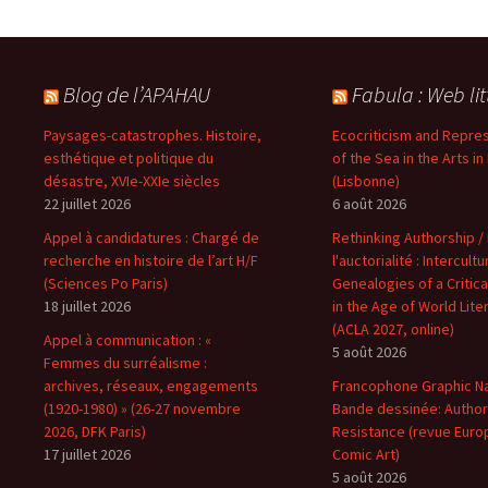
Blog de l’APAHAU
Fabula : Web lit
Paysages-catastrophes. Histoire,
Ecocriticism and Repre
esthétique et politique du
of the Sea in the Arts in
désastre, XVIe-XXIe siècles
(Lisbonne)
22 juillet 2026
6 août 2026
Appel à candidatures : Chargé de
Rethinking Authorship 
recherche en histoire de l’art H/F
l'auctorialité : Intercultu
(Sciences Po Paris)
Genealogies of a Critic
18 juillet 2026
in the Age of World Lite
(ACLA 2027, online)
Appel à communication : «
5 août 2026
Femmes du surréalisme :
archives, réseaux, engagements
Francophone Graphic Na
(1920-1980) » (26-27 novembre
Bande dessinée: Author
2026, DFK Paris)
Resistance (revue Euro
17 juillet 2026
Comic Art)
5 août 2026