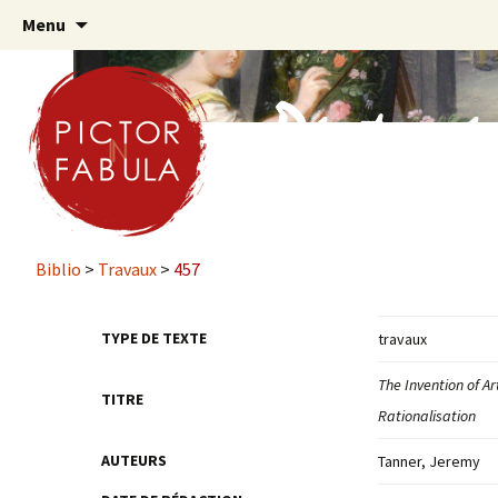
Aller
Menu
au
contenu
principal
Biblio
>
Travaux
>
457
TYPE DE TEXTE
travaux
The Invention of Ar
TITRE
Rationalisation
AUTEURS
Tanner, Jeremy