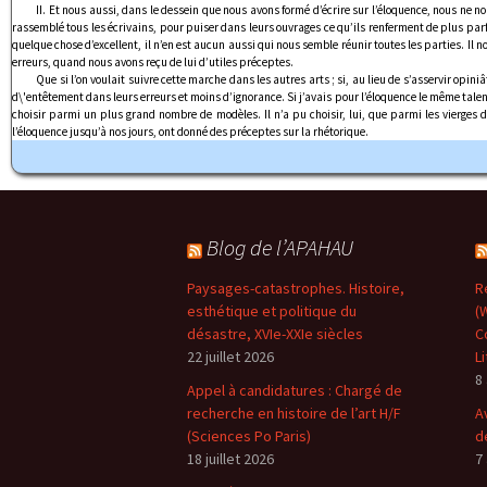
II. Et nous aussi, dans le dessein que nous avons formé d’écrire sur l’éloquence, nous ne 
rassemblé tous les écrivains, pour puiser dans leurs ouvrages ce qu’ils renferment de plus parfai
quelque chose d’excellent, il n’en est aucun aussi qui nous semble réunir toutes les parties. Il n
erreurs, quand nous avons reçu de lui d’utiles préceptes.
Que si l’on voulait suivre cette marche dans les autres arts ; si, au lieu de s’asservir op
d\'entêtement dans leurs erreurs et moins d’ignorance. Si j’avais pour l’éloquence le même talent
choisir parmi un plus grand nombre de modèles. Il n’a pu choisir, lui, que parmi les vierges d’u
l’éloquence jusqu’à nos jours, ont donné des préceptes sur la rhétorique.
Blog de l’APAHAU
Paysages-catastrophes. Histoire,
R
esthétique et politique du
(
désastre, XVIe-XXIe siècles
C
22 juillet 2026
L
8
Appel à candidatures : Chargé de
recherche en histoire de l’art H/F
A
(Sciences Po Paris)
d
18 juillet 2026
7