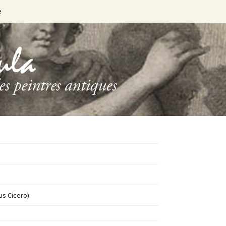
e
us Cicero)