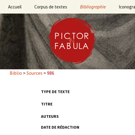
Aller
Accueil
Corpus de textes
Bibliographie
Iconogr
au
contenu
Bibliographie des
sources
principal
Bibliographie des travaux
Biblio
>
Sources
>
986
TYPE DE TEXTE
TITRE
AUTEURS
DATE DE RÉDACTION