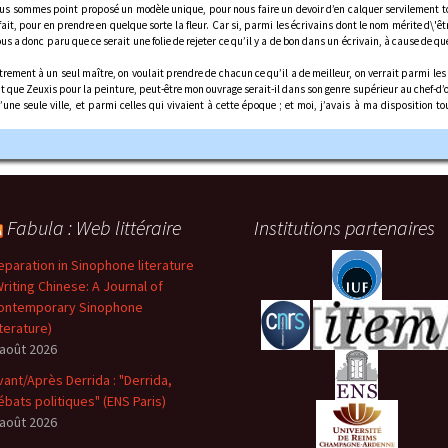
nous sommes point proposé un modèle unique, pour nous faire un devoir d’en calquer servilement to
t, pour en prendre en quelque sorte la fleur. Car si, parmi les écrivains dont le nom mérite d\'être
ous a donc paru que ce serait une folie de rejeter ce qu’il y a de bon dans un écrivain, à cause de q
iniâtrement à un seul maître, on voulait prendre de chacun ce qu’il a de meilleur, on verrait parm
 que Zeuxis pour la peinture, peut-être mon ouvrage serait-il dans son genre supérieur au chef-d’œu
ne seule ville, et parmi celles qui vivaient à cette époque ; et moi, j’avais à ma disposition tou
Fabula : Web littéraire
Institutions partenaires
eparation in Sinophone literature
Writing Chinese: A Journal of
ontemporary Sinophone
iterature)
 août 2026
vant/Après Derrida : "Derrida,
ébats politiques" (ENS Paris)
 août 2026