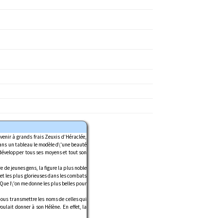
 venir à grands frais Zeuxis d’Héraclée,
dans un tableau le modèle d\'une beauté
t développer tous ses moyens et tout son
 de jeunes gens, la figure la plus noble
s et les plus glorieuses dans les combats
 Que l\'on me donne les plus belles pour
 nous transmettre les noms de celles qui
oulait donner à son Hélène. En effet, la