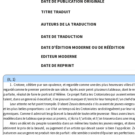
DATE DE PUBLICATION ORIGINALE
TITRE TRADUIT
AUTEURS DE LA TRADUCTION
DATE DE TRADUCTION
DATE D'ÉDITION MODERNE OU DE RÉÉDITION
EDITEUR MODERNE
DATE DE REPRINT
(II, 1)
1. Crotone, célèbre par son opulence, et regardée comme une des plus heureuses villes d’Ita
regardé comme le premier peintre de son siècle. Après avoir peint plusieurs tableaux, dont le r
parfaite, résolut de faire le portrait d’Hélène. Ce projet flatta les Crotoniates qui avaient ent
talent, dans un genre où il excellait, il ne pouvait manquer d\'enrichir leur temple d\'un chef-d’
Leur attente ne fut point trompée. D’abord Zeuxis demanda s’ils avaient de jeunes vierges 
et les plus belles proportions : car il fut un temps où les Crotoniates se distinguèrent par leur v
gymniques. Comme il admirait les grâces et la beauté de toute cette jeunesse : Nous avons leurs 
modèles dans le tableau que je vous ai promis, s\'écria l\'artiste, et l\'on trouvera dans une imag
Alors un décret du peuple rassembla dans un même lieu toutes les jeunes vierges, et donna 
obtinrent le prix de la beauté, au jugement d’un artiste qui devait savoir si bien l’apprécier. 
nature en aucun genre ne produit rien de parfait : elle semble craindre d’épuiser ses perfections 