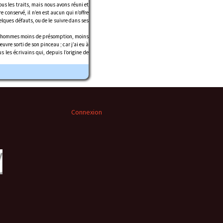
us les traits, mais nous avons réuni et
 conservé, il n’en est aucun qui n’offre
uelques défauts, ou de le suivre dans ses
i les hommes moins de présomption, moins
vre sorti de son pinceau ; car j’ai eu à
s les écrivains qui, depuis l’origine de
Connexion