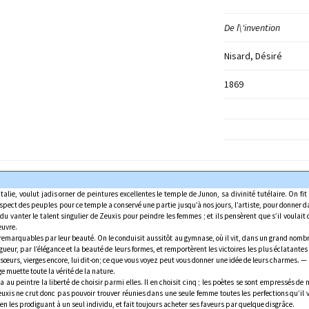
De l\'invention
Nisard, Désiré
1869
lie, voulut jadis orner de peintures excellentes le temple de Junon, sa divinité tutélaire. On fit
espect des peuples pour ce temple a conservé une partie jusqu’à nos jours, l’artiste, pour donner 
endu vanter le talent singulier de Zeuxis pour peindre les femmes ; et ils pensèrent que s’il voulai
œuvre.
remarquables par leur beauté. On le conduisit aussitôt au gymnase, où il vit, dans un grand nombre
igueur, par l’élégance et la beauté de leurs formes, et remportèrent les victoires les plus éclatante
sœurs, vierges encore, lui dit-on; ce que vous voyez peut vous donner une idée de leurs charmes. —
e muette toute la vérité de la nature.
au peintre la liberté de choisir parmi elles. Il en choisit cinq ; les poètes se sont empressés de
Zeuxis ne crut donc pas pouvoir trouver réunies dans une seule femme toutes les perfections qu’il v
en les prodiguant à un seul individu, et fait toujours acheter ses faveurs par quelque disgrâce.