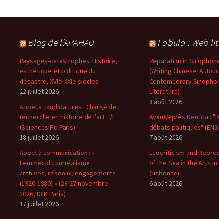
Blog de l’APAHAU
Fabula : Web lit
Paysages-catastrophes. Histoire,
Reparation in Sinophone
esthétique et politique du
(Writing Chinese: A Jour
désastre, XVIe-XXIe siècles
Contemporary Sinopho
22 juillet 2026
Literature)
8 août 2026
Appel à candidatures : Chargé de
recherche en histoire de l’art H/F
Avant/Après Derrida : "D
(Sciences Po Paris)
débats politiques" (ENS 
18 juillet 2026
7 août 2026
Appel à communication : «
Ecocriticism and Repre
Femmes du surréalisme :
of the Sea in the Arts in
archives, réseaux, engagements
(Lisbonne)
(1920-1980) » (26-27 novembre
6 août 2026
2026, DFK Paris)
17 juillet 2026