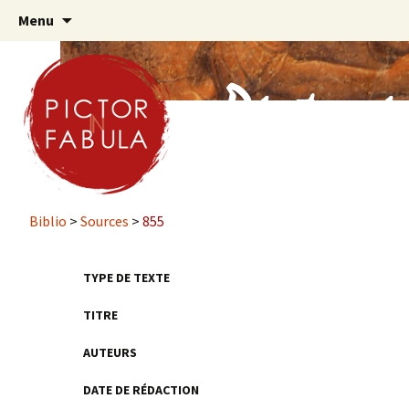
Aller
Menu
au
contenu
principal
Biblio
>
Sources
>
855
TYPE DE TEXTE
TITRE
AUTEURS
DATE DE RÉDACTION