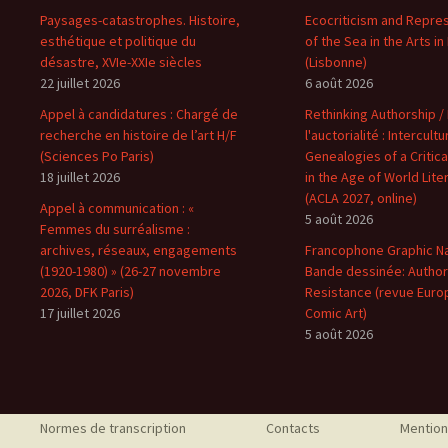
Paysages-catastrophes. Histoire,
Ecocriticism and Repre
esthétique et politique du
of the Sea in the Arts in
désastre, XVIe-XXIe siècles
(Lisbonne)
22 juillet 2026
6 août 2026
Appel à candidatures : Chargé de
Rethinking Authorship 
recherche en histoire de l’art H/F
l'auctorialité : Intercultu
(Sciences Po Paris)
Genealogies of a Critic
18 juillet 2026
in the Age of World Lite
(ACLA 2027, online)
Appel à communication : «
5 août 2026
Femmes du surréalisme :
archives, réseaux, engagements
Francophone Graphic Na
(1920-1980) » (26-27 novembre
Bande dessinée: Author
2026, DFK Paris)
Resistance (revue Euro
17 juillet 2026
Comic Art)
5 août 2026
Normes de transcription
Contacts
Mention