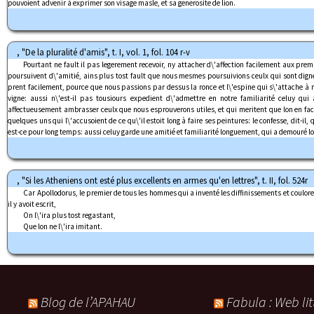
pouvoient advenir à exprimer son visage masle, et sa generosite de lion.
, "De la pluralité d'amis", t. I, vol. 1, fol. 104 r-v
Pourtant ne fault il pas legerement recevoir, ny attacher d\'affection facilement aux prem
poursuivent d\'amitié, ains plus tost fault que nous mesmes poursuivions ceulx qui sont dignes 
prent facilement, pource que nous passions par dessus la ronce et l\'espine qui s\'attache à nou
vigne: aussi n\'est-il pas tousiours expedient d\'admettre en notre familiarité celuy qu
affectueusement ambrasser ceulx que nous esprouverons utiles, et qui meritent que lon en fa
quelques uns qui l\'accusoient de ce qu\'il estoit long à faire ses peintures: Ie confesse, dit-
est-ce pour long temps: aussi celuy garde une amitié et familiarité longuement, qui a demouré l
, "Si les Atheniens ont esté plus excellents en armes qu'en lettres", t. II, fol. 524r
Car Apollodorus, le premier de tous les hommes qui a inventé les diffinissements et coulor
il y avoit escrit,
On l\'ira plus tost regastant,
Que lon ne l\'ira imitant.
Blog de l’APAHAU
Fabula : Web lit