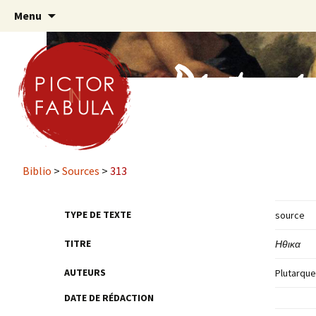
Aller
Menu
au
contenu
principal
Biblio
>
Sources
>
313
TYPE DE TEXTE
source
TITRE
Ηθικα
AUTEURS
Plutarque
DATE DE RÉDACTION