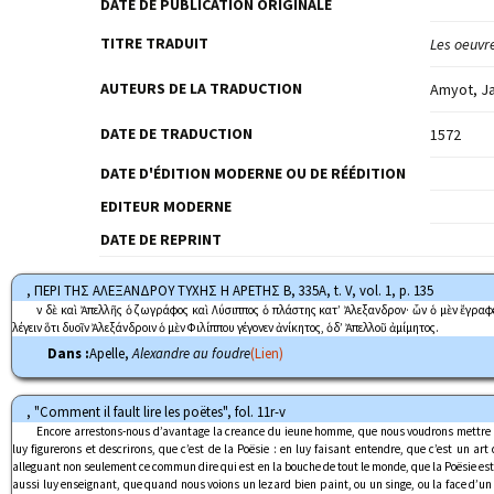
DATE DE PUBLICATION ORIGINALE
TITRE TRADUIT
Les oeuvr
AUTEURS DE LA TRADUCTION
Amyot, J
DATE DE TRADUCTION
1572
DATE D'ÉDITION MODERNE OU DE RÉÉDITION
EDITEUR MODERNE
DATE DE REPRINT
, ΠΕΡΙ ΤΗΣ ΑΛΕΞΑΝΔΡΟΥ ΤΥΧΗΣ Η ΑΡΕΤΗΣ Β, 335A, t. V, vol. 1, p. 135
Ἦν δὲ καὶ Ἀπελλῆς ὁ ζωγράφος καὶ Λύσιππος ὁ πλάστης κατ’ Ἀλεξανδρον· ὧν ὁ μὲν ἔγρ
λέγειν ὅτι δυοῖν Ἀλεξάνδροιν ὁ μὲν Φιλίππου γέγονεν ἀνίκητος, ὁδ’ Ἀπελλοῦ ἀμίμητος.
Dans :
Apelle,
Alexandre au foudre
(Lien)
, "Comment il fault lire les poëtes", fol. 11r-v
Encore arrestons-nous d’avantage la creance du ieune homme, que nous voudrons mettre à
luy figurerons et descrirons, que c’est de la Poësie : en luy faisant entendre, que c’est un art
alleguant non seulement ce commun dire qui est en la bouche de tout le monde, que la Poësie est
aussi luy enseignant, que quand nous voions un lezard bien paint, ou un singe, ou la face d’un T