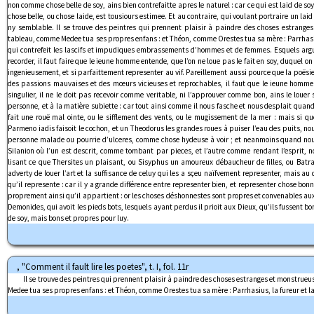
non comme chose belle de soy, ains bien contrefaitte apres le naturel : car ce qui est laid de soy
chose belle, ou chose laide, est tousiours estimee. Et au contraire, qui voulant portraire un laid
ny semblable. Il se trouve des peintres qui prennent plaisir à paindre des choses estran
tableau, comme Medee tua ses propres enfans : et Théon, comme Orestes tua sa mère : Parrhasiu
qui contrefeit les lascifs et impudiques embrassements d’hommes et de femmes. Esquels ar
recorder, il faut faire que le ieune homme entende, que l’on ne loue pas le fait en soy, duquel on 
ingenieusement, et si parfaittement representer au vif. Pareillement aussi pource que la poësi
des passions mauvaises et des mœurs vicieuses et reprochables, il faut que le ieune homme s
singulier, il ne le doit pas recevoir comme veritable, ni l’approuver comme bon, ains le lou
personne, et à la matière subiette : car tout ainsi comme il nous fasche et nous desplait quan
fait une rouë mal ointe, ou le sifflement des vents, ou le mugissement de la mer : mais si qu
Parmeno iadis faisoit le cochon, et un Theodorus les grandes roues à puiser l’eau des puits, 
personne malade ou pourrie d’ulceres, comme chose hydeuse à voir ; et neanmoins quand nous 
Silanion où l’un est descrit, comme tombant par pieces, et l’autre comme rendant l’esprit, 
lisant ce que Thersites un plaisant, ou Sisyphus un amoureux débaucheur de filles, ou Batra
adverty de louer l’art et la suffisance de celuy qui les a sçeu naïfvement representer, mais au
qu’il represente : car il y a grande différence entre representer bien, et representer chose bon
proprement ainsi qu’il appartient : or les choses déshonnestes sont propres et convenables au
Demonides, qui avoit les pieds bots, lesquels ayant perdus il prioit aux Dieux, qu’ils fussent bon
de soy, mais bons et propres pour luy.
, "Comment il fault lire les poetes", t. I, fol. 11r
Il se trouve des peintres qui prennent plaisir à paindre des choses estranges et monstr
Medee tua ses propres enfans : et Théon, comme Orestes tua sa mère : Parrhasius, la fureur et l