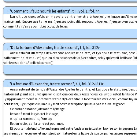
, "Comment il fault nourrir les enfants", t. I, vol. 1, fol. 4r
Lon dit que quelquefois un mauvais paintre monstra à Apelles une image qu\'il venoit
maintenant. Encore que tu ne me l\'eusses point dit, respondit Apelles, i\'eusse bien cogn
comment tu n\'en as paint beaucoup de telles.
, "De la fortune d'Alexandre, traitte second", t. I, fol. 312v
Aussi estoient du temps d\'Alexandre Apelles le paintre, et Lysippus le statuaire, desqu
naifuement paint et au vif, que lon disoit que des deux Alexandres, celuy qui estoit le fils de Phi
voir le reste dans Apelle Alexandre]]
, "La fortune d'Alexandre, traitté second", t. I, fol. 312v-313r
Aussi estoient du temps d\'Alexandre Apelles le paintre, et Lysippus le statuaire, desqu
naifvement paint et au vif, que lon disoit que des deux Alexandres, celuy qui estoit le fils de P
Lysippus aiant moulé la premiere statue d\'Alexandre la face tournee vers le ciel, comme luy
petit le col, il y eut quelqu\'un qui y meit ceste inscription qui n\'a pas mauvaise grace:
Ce bronze estant d\'Alexandre l\'image
Iettant à mont les yeux et le visage,
A Iupiter semble dire, Pour toy
Retien le ciel, car la terre est pour moy.
Et pourtant defendit Alexandre que nul autre fondeur ne iettast en bronze son image que Lys
ses meurs par le cuyvre, et monstroit son naturel en la figure de son corps: les autres represent