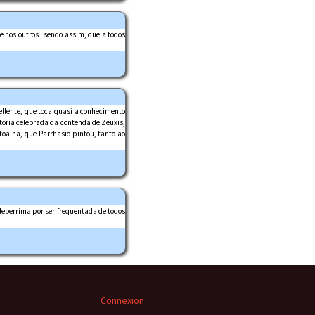
e nos outros ; sendo assim, que a todos
cellente, que toca quasi a conhecimento
storia celebrada da contenda de Zeuxis,
toalha, que Parrhasio pintou, tanto ao
eleberrima por ser frequentada de todos
Connexion