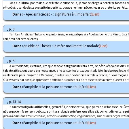
Mas a pintura, por mais que se trate, e curse nella, jámas se chega a penetrar todos os s
pingebat
, usando deste preterito imperfeito, porque nenhum pôde chegar ao preterito perfeito,
Dans :
« Apelles faciebat » : signatures à l’imparfait
(Lien)
, p. 9
Tamben Aristides Thebano foi pintor insigne, e igual quasi a Apelles, como diz Plinio. Este
comprou por cem talentos.
Dans :
Aristide de Thèbes : la mère mourante, le malade
(Lien)
, p. 5
A authoridade, e estima, em que se teve antigamente esta arte, se póde vêr do que diz
Pli
talento attico, que agora em nossa moéda he seiscentos cruzados : tudo isto lhe deo Apelles, e
e celebrada pela imagem da Occasião, que fez Lisippo depois em toda a Grecia, que os moços a
Ourives ensinar aos que aprendem o officio : e tudo isto era para esseito de fazerem que esta ar
Dans :
Pamphile et la peinture comme art libéral
(Lien)
, p. 13-14
E o mesmo digo da arithmetica, geometrîa, e perspectiva, que parece que todas se inclûem 
não se podem fazer sem debuxo, e pintura : donde se infere, que ellas são como rudimenta, e pr
pictura omnibus literis eruditus, præcipue arithmetice, et geometrice, sine quibus negat artem 
Dans :
Pamphile et la peinture comme art libéral
(Lien)