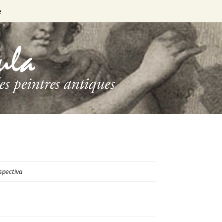
e
spectiva