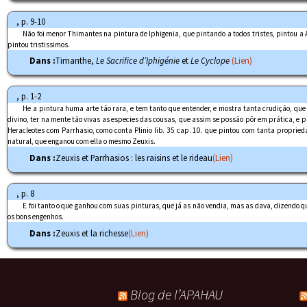
, p. 9-10
Não foi menor Thimantes na pintura de Iphigenia, que pintando a todos tristes, pintou a 
pintou tristissimos.
Dans :
Timanthe,
Le Sacrifice d’Iphigénie
et
Le Cyclope
(Lien)
, p. 1-2
He a pintura huma arte tão rara, e tem tanto que entender, e mostra tanta crudição, que 
divino, ter na mente tão vivas as especies das cousas, que assim se possão pôr em prática, e p
Heracleotes com Parrhasio, como conta Plinio lib. 35 cap. 10. que pintou com tanta proprieda
natural, que enganou com ella o mesmo Zeuxis.
Dans :
Zeuxis et Parrhasios : les raisins et le rideau
(Lien)
, p. 8
E foi tanto o que ganhou com suas pinturas, que já as não vendia, mas as dava, dizendo qu
os bons engenhos.
Dans :
Zeuxis et la richesse
(Lien)
Blog de l’APAHAU