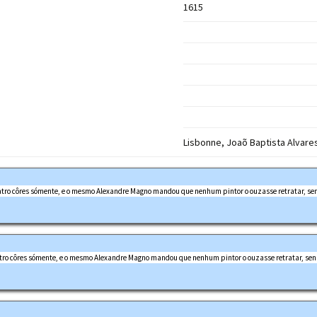
1615
Lisbonne, Joaõ Baptista Alvares
quatro côres sómente, e o mesmo Alexandre Magno mandou que nenhum pintor o ouzasse retratar, sen
quatro côres sómente, e o mesmo Alexandre Magno mandou que nenhum pintor o ouzasse retratar, sen