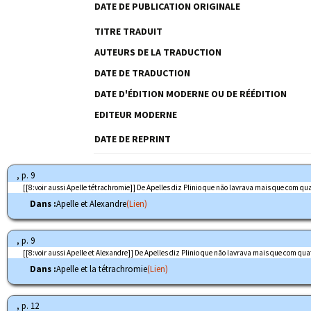
DATE DE PUBLICATION ORIGINALE
TITRE TRADUIT
AUTEURS DE LA TRADUCTION
DATE DE TRADUCTION
DATE D'ÉDITION MODERNE OU DE RÉÉDITION
EDITEUR MODERNE
DATE DE REPRINT
, p. 9
[[8:voir aussi Apelle tétrachromie]] De Apelles diz Plinio que não lavrava mais que com 
Dans :
Apelle et Alexandre
(Lien)
, p. 9
[[8:voir aussi Apelle et Alexandre]] De Apelles diz Plinio que não lavrava mais que com 
Dans :
Apelle et la tétrachromie
(Lien)
, p. 12