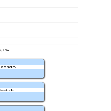
, 1767.
ão só Apelles.
ão só Apelles.