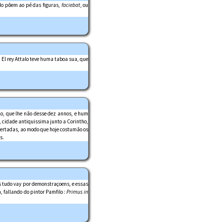
ndo põem ao pé das figuras,
faciebat
, ou
. El rey Attalo teve huma taboa sua, que
lo, que lhe não desse dez annos, e hum
, cidade antiquissima junto a Corintho,
certadas, ao modo que hoje costumão os
s.
is tudo vay por demonstraçoens, e essas
m, fallando do pintor Pamfilo :
Primus in