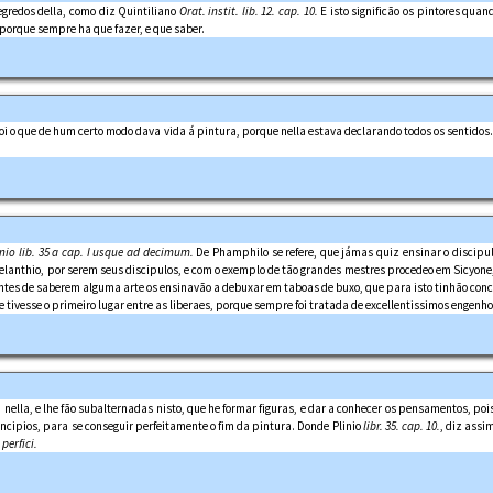
egredos della, como diz Quintiliano
Orat. instit. lib. 12. cap. 10.
E isto significão os pintores qua
 porque sempre ha que fazer, e que saber.
 foi o que de hum certo modo dava vida á pintura, porque nella estava declarando todos os sentidos
nio lib. 35 a cap. I
usque ad decimum.
De Phamphilo se refere, que jámas quiz ensinar o discipu
 Melanthio, por serem seus discipulos, e com o exemplo de tão grandes mestres procedeo em Sicyone
ntes de saberem alguma arte os ensinavão a debuxar em taboas de buxo, que para isto tinhão con
te tivesse o primeiro lugar entre as liberaes, porque sempre foi tratada de excellentissimos engenho
nella, e lhe fão subalternadas nisto, que he formar figuras, e dar a conhecer os pensamentos, po
incipios, para se conseguir perfeitamente o fim da pintura. Donde Plinio
libr. 35. cap. 10.
, diz assi
perfici.