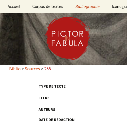
Aller
Accueil
Corpus de textes
Bibliographie
Iconogr
au
contenu
Bibliographie des
sources
principal
Bibliographie des travaux
Biblio
>
Sources
>
255
TYPE DE TEXTE
TITRE
AUTEURS
DATE DE RÉDACTION