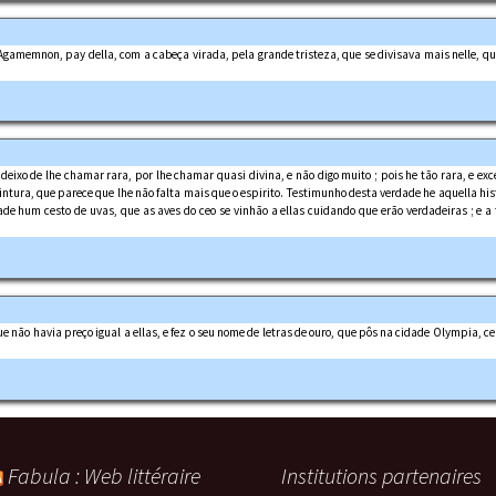
Agamemnon, pay della, com a cabeça virada, pela grande tristeza, que se divisava mais nelle, qu
deixo de lhe chamar rara, por lhe chamar quasi divina, e não digo muito ; pois he tão rara, e ex
intura, que parece que lhe não falta mais que o espirito. Testimunho desta verdade he aquella hi
de hum cesto de uvas, que as aves do ceo se vinhão a ellas cuidando que erão verdadeiras ; e a 
e não havia preço igual a ellas, e fez o seu nome de letras de ouro, que pôs na cidade Olympia, c
Fabula : Web littéraire
Institutions partenaires