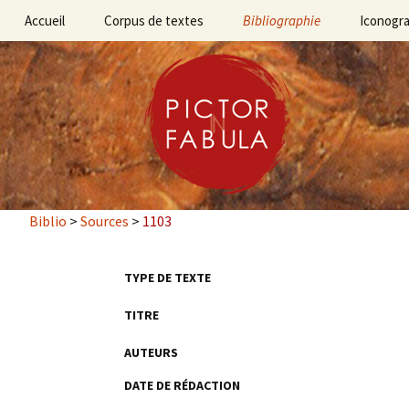
Aller
Accueil
Corpus de textes
Bibliographie
Iconogr
au
contenu
Bibliographie des
sources
principal
Bibliographie des travaux
Biblio
>
Sources
>
1103
TYPE DE TEXTE
TITRE
AUTEURS
DATE DE RÉDACTION