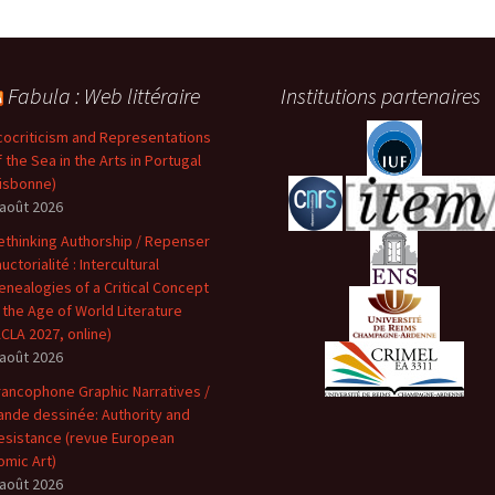
Fabula : Web littéraire
Institutions partenaires
cocriticism and Representations
f the Sea in the Arts in Portugal
Lisbonne)
 août 2026
ethinking Authorship / Repenser
auctorialité : Intercultural
enealogies of a Critical Concept
n the Age of World Literature
ACLA 2027, online)
 août 2026
rancophone Graphic Narratives /
ande dessinée: Authority and
esistance (revue European
omic Art)
 août 2026