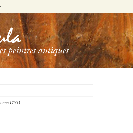
e
tunno 1793.]