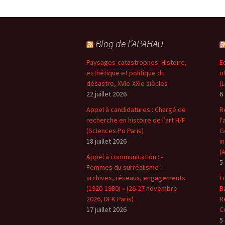
Blog de l’APAHAU
Paysages-catastrophes. Histoire,
E
esthétique et politique du
o
désastre, XVIe-XXIe siècles
(
22 juillet 2026
6
Appel à candidatures : Chargé de
R
recherche en histoire de l’art H/F
l'
(Sciences Po Paris)
G
18 juillet 2026
i
(
Appel à communication : «
5
Femmes du surréalisme :
archives, réseaux, engagements
F
(1920-1980) » (26-27 novembre
B
2026, DFK Paris)
R
17 juillet 2026
C
5