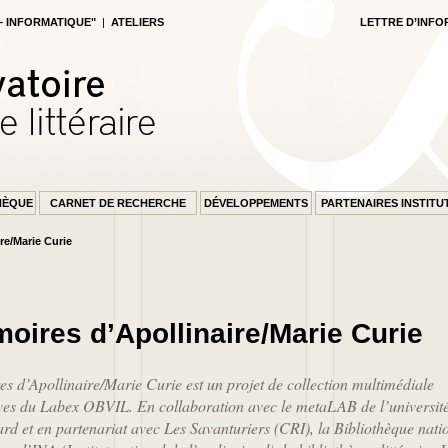
 – INFORMATIQUE"
|
ATELIERS
LETTRE D’INFO
HÈQUE
CARNET DE RECHERCHE
DÉVELOPPEMENTS
PARTENAIRES INSTITU
ire/Marie Curie
oires d’Apollinaire/Marie Curie
s d’Apollinaire/Marie Curie est un projet de collection multimédiale
ves du Labex OBVIL. En collaboration avec le metaLAB de l’universit
rd et en partenariat avec Les Savanturiers (CRI), la Bibliothèque nati