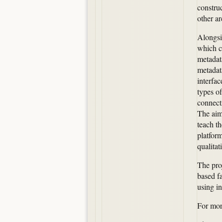
construc
other ar
Alongsi
which c
metadat
metadata
interfac
types of
connect
The aim 
teach t
platfor
qualita
The proj
based fa
using in
For mor