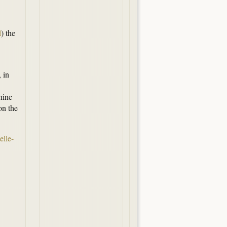
l
) the
 in
hine
on the
elle-