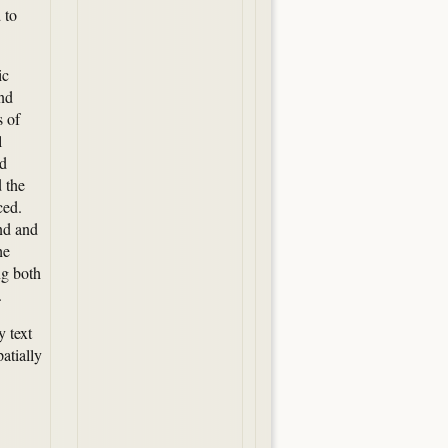
 to
ic
nd
s of
l
ed
d the
ced.
and and
he
ng both
.
y text
atially