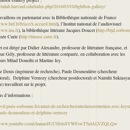
metalab.harvard.edu/index.php/2016/03/10/lightbox-gallery/
availlons en partenariat avec la Bibliothèque nationale de France
www.bnf.fr/fr/acc/x.accueil.html
), l’Institut national de l’audiovisuel
www.ina.fr
), la bibliothèque littéraire Jacques Doucet (
http://bljd.sorbon
usée Curie (
http://musee.curie.fr
).
t est dirigé par Didier Alexandre, professeur de littérature française, et
e Gély, professeur de littérature comparée, en collaboration avec les
eurs Milad Doueihi et Martine Jey.
le Denis (ingénieur de recherche), Paule Desmoulière (chercheur
toral), Delphine Vernozy (chercheur postdoctoral) et Nairuhi Sukiasya
e) travaillent sur le projet.
us d’informations :
bvil.paris-sorbonne.fr/carnet-de-recherche/entretiens/entretien-avec-kryst
aule-desmouliere-et-delphine-vernozy
//www.youtube.com/channel/UC0S4sSVWFswT5ulALVZQLQw