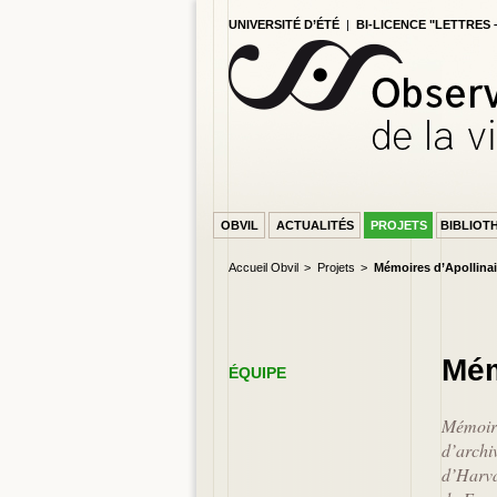
UNIVERSITÉ D’ÉTÉ
|
BI-LICENCE "LETTRES
OBVIL
ACTUALITÉS
PROJETS
BIBLIOT
Accueil Obvil
Projets
Mémoires d’Apollina
PAGE ACCUEIL
Mém
ÉQUIPE
Mémoire
d’archi
d’Harva