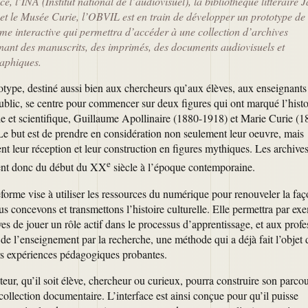
e, l’INA (Institut national de l’audiovisuel), la bibliothèque littéraire 
et le Musée Curie, l’OBVIL est en train de développer un prototype de
rme interactive qui permettra d’accéder à une collection d’archives
ant des manuscrits, des imprimés, des documents audiovisuels et
aphiques.
otype, destiné aussi bien aux chercheurs qu’aux élèves, aux enseignants
ublic, se centre pour commencer sur deux figures qui ont marqué l’histo
lle et scientifique, Guillaume Apollinaire (1880-1918) et Marie Curie (1
Le but est de prendre en considération non seulement leur oeuvre, mais
t leur réception et leur construction en figures mythiques. Les archive
e
ent donc du début du XX
siècle à l’époque contemporaine.
forme vise à utiliser les ressources du numérique pour renouveler la fa
s concevons et transmettons l’histoire culturelle. Elle permettra par ex
es de jouer un rôle actif dans le processus d’apprentissage, et aux profe
 de l’enseignement par la recherche, une méthode qui a déjà fait l’objet 
rs expériences pédagogiques probantes.
ateur, qu’il soit élève, chercheur ou curieux, pourra construire son parco
collection documentaire. L’interface est ainsi conçue pour qu’il puisse