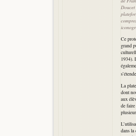
de Franc
Doucet 
platefo
compren
iconogr
Ce prot
grand p
culture
1934). 
égalemen
s’étend
La plate
dont nou
aux élèv
de faire
plusieu
L’utilis
dans la 