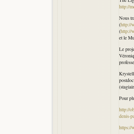
http://
Nous tr
(
http://
(
http://
et le M
Le proje
Véroniqu
profess
Krystel
postdoc
(stagiair
Pour pl
http://o
denis-p
https: