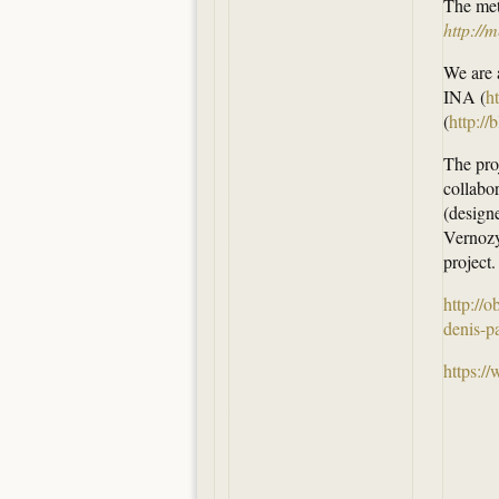
The met
http://
We are 
INA (
h
(
http://
The pro
collabo
(design
Vernozy
project.
http://o
denis-p
https: