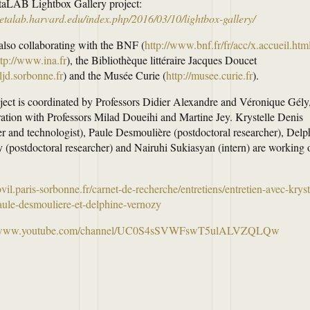
aLAB Lightbox Gallery project:
metalab.harvard.edu/index.php/2016/03/10/lightbox-gallery/
also collaborating with the BNF (
http://www.bnf.fr/fr/acc/x.accueil.htm
ttp://www.ina.fr
), the Bibliothèque littéraire Jacques Doucet
bljd.sorbonne.fr
) and the Musée Curie (
http://musee.curie.fr
).
ject is coordinated by Professors Didier Alexandre and Véronique Gély,
ration with Professors Milad Doueihi and Martine Jey. Krystelle Denis
er and technologist), Paule Desmoulière (postdoctoral researcher), Delp
 (postdoctoral researcher) and Nairuhi Sukiasyan (intern) are working 
bvil.paris-sorbonne.fr/carnet-de-recherche/entretiens/entretien-avec-kryst
aule-desmouliere-et-delphine-vernozy
//www.youtube.com/channel/UC0S4sSVWFswT5ulALVZQLQw