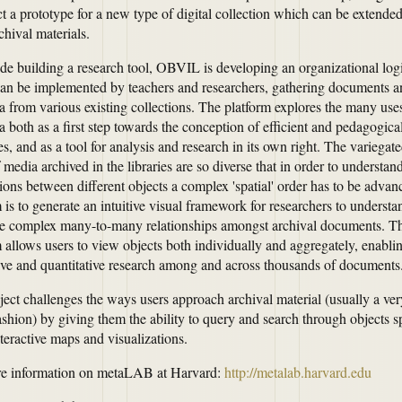
t a prototype for a new type of digital collection which can be extended
chival materials.
de building a research tool, OBVIL is developing an organizational log
an be implemented by teachers and researchers, gathering documents a
a from various existing collections. The platform explores the many use
 both as a first step towards the conception of efficient and pedagogica
es, and as a tool for analysis and research in its own right. The variegat
 media archived in the libraries are so diverse that in order to understan
ions between different objects a complex 'spatial' order has to be advan
is to generate an intuitive visual framework for researchers to underst
he complex many-to-many relationships amongst archival documents. T
m allows users to view objects both individually and aggregately, enabli
tive and quantitative research among and across thousands of documents
ect challenges the ways users approach archival material (usually a ver
shion) by giving them the ability to query and search through objects sp
teractive maps and visualizations.
e information on metaLAB at Harvard:
http://metalab.harvard.edu