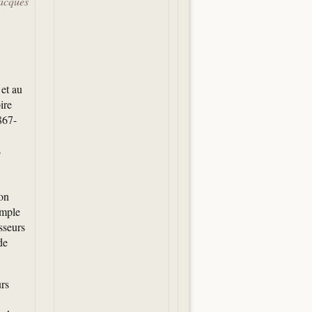
Jacques
 et au
ire
867-
s
çon
emple
sseurs
de
urs