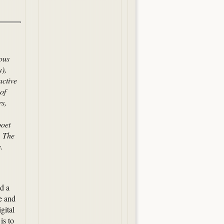
ous
),
active
of
rs,
poet
. The
.
ld a
re and
gital
is to