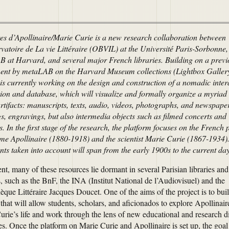
s d’Apollinaire/Marie Curie is a new research collaboration between
vatoire de La vie Littéraire (OBVIL) at the Université Paris-Sorbonne,
 at Harvard, and several major French libraries. Building on a previ
ent by metaLAB on the Harvard Museum collections (Lightbox Gallery
s currently working on the design and construction of a nomadic inter
ation and database, which will visualize and formally organize a myriad 
rtifacts: manuscripts, texts, audio, videos, photographs, and newspape
gs, engravings, but also intermedia objects such as filmed concerts and
. In the first stage of the research, the platform focuses on the French 
me Apollinaire (1880-1918) and the scientist Marie Curie (1867-1934)
ts taken into account will span from the early 1900s to the current day
nt, many of these resources lie dormant in several Parisian libraries and
, such as the BnF, the INA (Institut National de l’Audiovisuel) and the
èque Littéraire Jacques Doucet. One of the aims of the project is to bui
that will allow students, scholars, and aficionados to explore Apollinai
urie’s life and work through the lens of new educational and research di
es. Once the platform on Marie Curie and Apollinaire is set up, the goal 