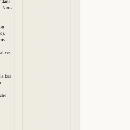
r dans
e. Nous
’on
e),
oms
atives
la fois
n
être