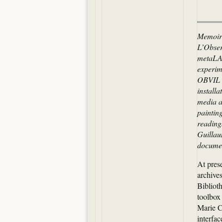
Memoire
L’Obser
metaLAB
experim
OBVIL i
install
media a
paintin
readings
Guillau
documen
At prese
archives
Biblioth
toolbox 
Marie C
interfac