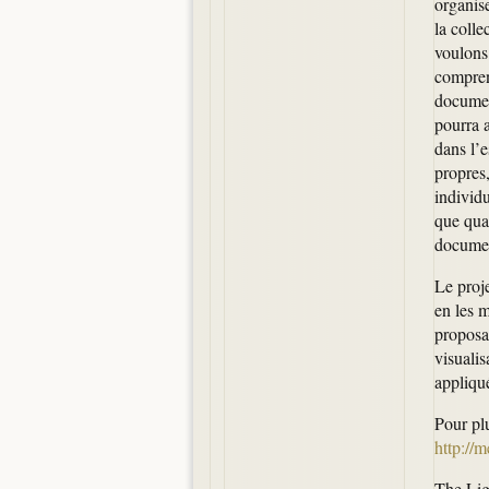
organise
la coll
voulons 
comprend
document
pourra a
dans l’
propres,
individu
que qua
documen
Le proj
en les m
proposa
visuali
appliqué
Pour pl
http://
The Lig