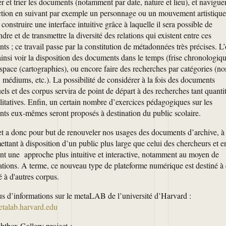
r et trier les documents (notamment par date, nature et lieu), et navigue
ection en suivant par exemple un personnage ou un mouvement artistiqu
construire une interface intuitive grâce à laquelle il sera possible de
re et de transmettre la diversité des relations qui existent entre ces
s ; ce travail passe par la constitution de métadonnées très précises. L
insi voir la disposition des documents dans le temps (frise chronologiqu
espace (cartographies), ou encore faire des recherches par catégories (n
 médiums, etc.). La possibilité de considérer à la fois des documents
els et des corpus servira de point de départ à des recherches tant quantit
litatives. Enfin, un certain nombre d’exercices pédagogiques sur les
ts eux-mêmes seront proposés à destination du public scolaire.
et a donc pour but de renouveler nos usages des documents d’archive, à 
ettant à disposition d’un public plus large que celui des chercheurs et e
nt une approche plus intuitive et interactive, notamment au moyen de
sations. A terme, ce nouveau type de plateforme numérique est destiné à 
 à d'autres corpus.
us d’informations sur le metaLAB de l’université d’Harvard :
metalab.harvard.edu
htbox Gallery project :