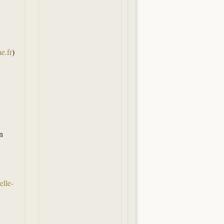
ne.fr
)
n
elle-