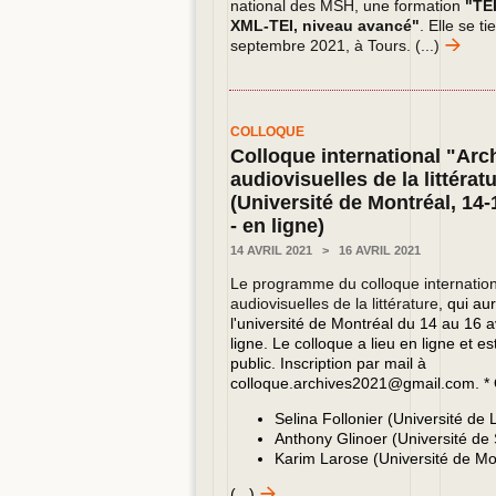
national des MSH, une formation
"TEI
XML-TEI, niveau avancé"
. Elle se t
septembre 2021, à Tours.
(...)
COLLOQUE
Colloque international "Arc
audiovisuelles de la littérat
(Université de Montréal, 14-
- en ligne)
14 AVRIL 2021
>
16 AVRIL 2021
Le programme du colloque internatio
audiovisuelles de la littérature
, qui aur
l'u
niversité de Montréal du 14 au 16 a
ligne.
Le colloque a lieu en ligne et es
public.
Inscription par mail à
colloque.archives2021@gmail.com.
*
Selina Follonier (Université de
Anthony Glinoer (Université de
Karim Larose (Université de Mo
(...)