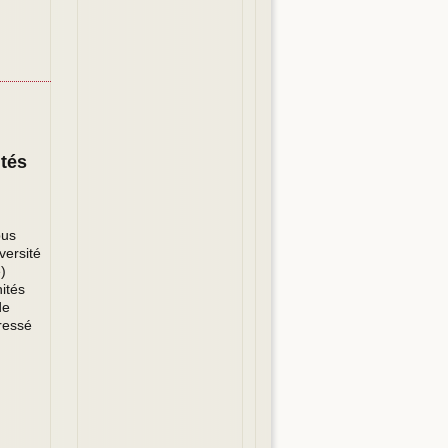
ités
pus
versité
)
ités
de
dressé