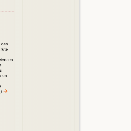
, des
crute
ciences
e
s
e en
a
.)