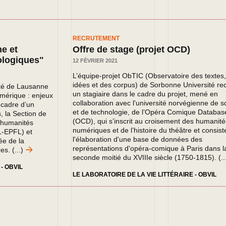
RECRUTEMENT
e et
Offre de stage (projet OCD)
ologiques"
12 FÉVRIER 2021
L’équipe-projet ObTIC (Observatoire des textes
idées et des corpus) de Sorbonne Université re
ité de Lausanne
un stagiaire dans le cadre du projet, mené en
mérique : enjeux
collaboration avec l'université norvégienne de s
 cadre d’un
et de technologie, de l’Opéra Comique Databas
s, la Section de
(OCD), qui s’inscrit au croisement des humanité
t humanités
numériques et de l’histoire du théâtre et consist
L-EPFL) et
l'élaboration d'une base de données des
ée de la
représentations d'opéra-comique à Paris dans l
res.
(...)
seconde moitié du XVIIIe siècle (1750-1815).
(..
- OBVIL
LE LABORATOIRE DE LA VIE LITTÉRAIRE - OBVIL