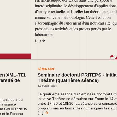
interdisciplinaire, le développement d'applications
d'analyse textuelle, et la réflexion théorique et crit
menée sur cette méthodologie. Cette évolution
s'accompagne du lancement d'un nouveau site, qu
présente les activités et les projets portés par le
laboratoire.
(...)
SÉMINAIRE
 en XML-TEI,
Séminaire doctoral PRITEPS - Initia
ersité de
Théâtre (quatrième séance)
14 AVRIL 2021
La quatrième séance du Séminaire doctoral Prit
Initiative Théâtre
se déroulera sur Zoom le 14 av
umanistes » du
entre 17h30 et 19h30.
La séance sera consacr
enaissance
programmes en humanités numériques liés au t
ium CAHIER de la
(...)
 et le Réseau