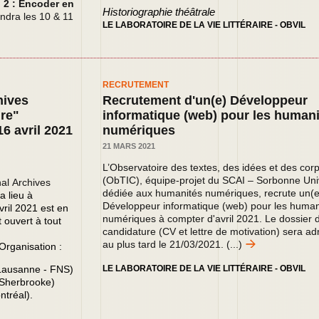
 2 : Encoder en
Historiographie théâtrale
iendra les 10 & 11
LE LABORATOIRE DE LA VIE LITTÉRAIRE - OBVIL
RECRUTEMENT
hives
Recrutement d'un(e) Développeur
ure"
informatique (web) pour les human
16 avril 2021
numériques
21 MARS 2021
L’Observatoire des textes, des idées et des cor
(ObTIC), équipe-projet du SCAI – Sorbonne Uni
nal
Archives
dédiée aux humanités numériques, recrute un(e
a lieu à
Développeur informatique (web) pour les human
vril 2021 est en
numériques à compter d'avril 2021.
Le dossier 
t ouvert à tout
candidature (CV et lettre de motivation) sera a
au plus tard le 21/03/2021.
(...)
 Organisation :
 Lausanne - FNS)
LE LABORATOIRE DE LA VIE LITTÉRAIRE - OBVIL
 Sherbrooke)
ntréal).