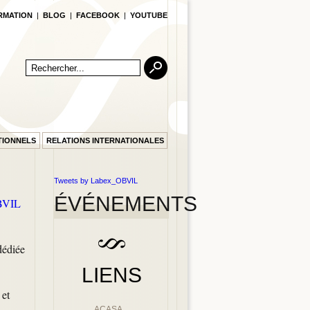
RMATION
|
BLOG
|
FACEBOOK
|
YOUTUBE
TIONNELS
RELATIONS INTERNATIONALES
Tweets by Labex_OBVIL
ÉVÉNEMENTS
BVIL
dédiée
LIENS
 et
ACASA