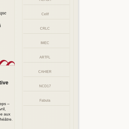
ique
Cellf
i
CRLC
IMEC
ARTFL
CAHIER
tive
NCD17
Fabula
eps –
ril,
ée aux
héâtre.