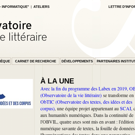
 – INFORMATIQUE"
|
ATELIERS
LETTRE D’INFO
HÈQUE
CARNET DE RECHERCHE
DÉVELOPPEMENTS
PARTENAIRES INSTITU
À LA UNE
Avec la fin du programme des Labex en 2019,
O
(Observatoire de la vie littéraire)
se transforme en
ObTIC (Observatoire des textes, des idées et des
corpus)
, une équipe projet appartenant au
SCAI
, 
aux humanités numériques. Dans la continuité de
l'OBVIL, quatre axes sont mis en avant : l'édition
numérique savante de textes, la fouille de données
l'herméneutique des textes dans une perspective