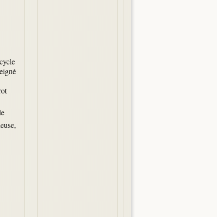
cycle
seigné
rot
le
ieuse,