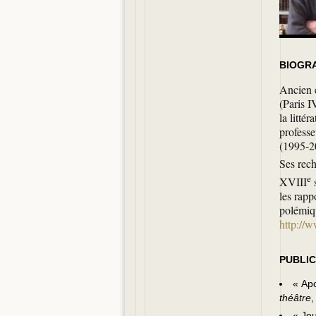
BIOGR
Ancien é
(Paris I
la litté
professe
(1995-2
Ses rech
e
XVIII
s
les rappo
polémiqu
http://
PUBLIC
« Apo
théâtre
,
« Jeu