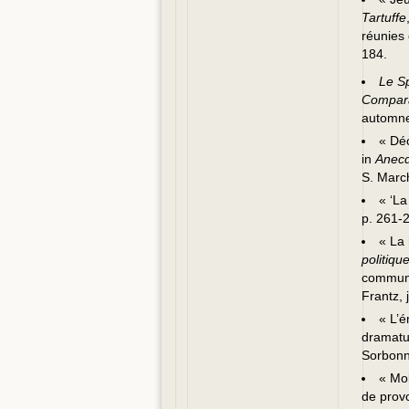
Tartuffe
réunies 
184.
Le Sp
Compar
automne
« Déc
in
Anecd
S. Marc
« ‘La
p. 261-
« La 
politique
communic
Frantz, 
« L’é
dramatu
Sorbonne
« Mol
de prov