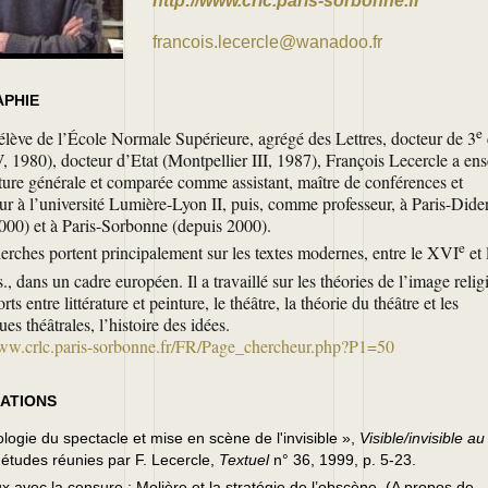
http://www.crlc.paris-sorbonne.fr
francois.lecercle@wanadoo.fr
APHIE
e
lève de l’École Normale Supérieure, agrégé des Lettres, docteur de 3
V, 1980), docteur d’Etat (Montpellier III, 1987), François Lecercle a en
rature générale et comparée comme assistant, maître de conférences et
ur à l’université Lumière-Lyon II, puis, comme professeur, à Paris-Dide
000) et à Paris-Sorbonne (depuis 2000).
e
erches portent principalement sur les textes modernes, entre le XVI
et 
., dans un cadre européen. Il a travaillé sur les théories de l’image relig
rts entre littérature et peinture, le théâtre, la théorie du théâtre et les
es théâtrales, l’histoire des idées.
www.crlc.paris-sorbonne.fr/FR/Page_chercheur.php?P1=50
ATIONS
logie du spectacle et mise en scène de l'invisible »,
Visible/invisible au
 études réunies par F. Lecercle,
Textuel
n° 36, 1999, p. 5-23.
x avec la censure : Molière et la stratégie de l’obscène. (A propos de