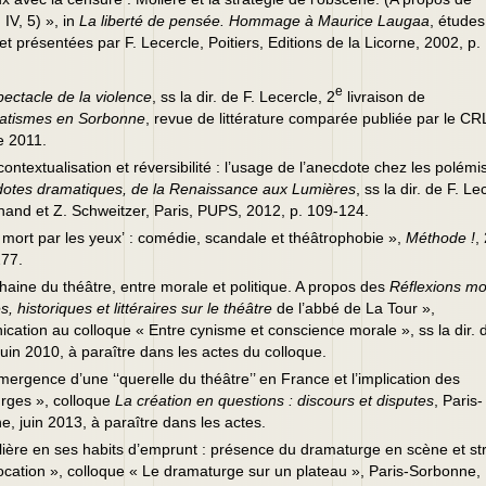
, IV, 5) », in
La liberté de pensée. Hommage à Maurice Laugaa
, études
et présentées par F. Lecercle, Poitiers, Editions de la Licorne, 2002, p.
e
ectacle de la violence
, ss la dir. de F. Lecercle, 2
livraison de
atismes en Sorbonne
, revue de littérature comparée publiée par le CR
 2011.
ontextualisation et réversibilité : l’usage de l’anecdote chez les polémi
otes dramatiques, de la Renaissance aux Lumières
, ss la dir. de F. Le
hand et Z. Schweitzer, Paris, PUPS, 2012, p. 109-124.
 mort par les yeux’ : comédie, scandale et théâtrophobie »,
Méthode !
,
277.
haine du théâtre, entre morale et politique. A propos des
Réflexions mo
s, historiques et littéraires sur le théâtre
de l’abbé de La Tour »,
ation au colloque « Entre cynisme et conscience morale », ss la dir. d
juin 2010, à paraître dans les actes du colloque.
mergence d’une ‘‘querelle du théâtre’’ en France et l’implication des
rges », colloque
La création en questions : discours et disputes
, Paris-
, juin 2013, à paraître dans les actes.
ière en ses habits d’emprunt : présence du dramaturge en scène et st
ocation », colloque « Le dramaturge sur un plateau », Paris-Sorbonne,