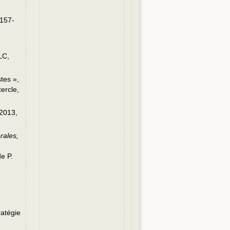
 157-
LC,
stes »,
cercle,
 2013,
rales,
e P.
ratégie