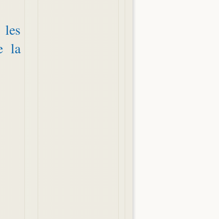
les
e la