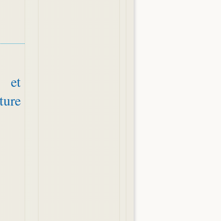
 et
ture