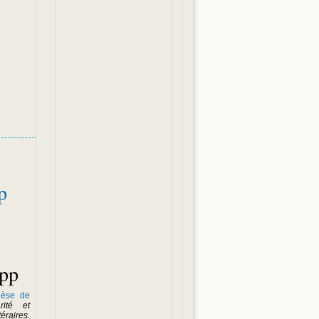
p
epp
hèse de
rité et
téraires
.