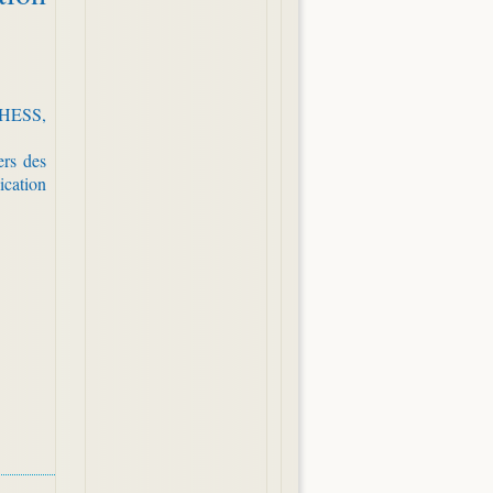
EHESS,
rs des
ication