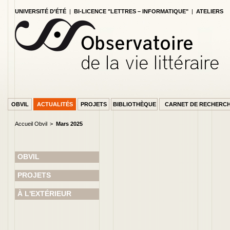
UNIVERSITÉ D’ÉTÉ
|
BI-LICENCE "LETTRES – INFORMATIQUE"
|
ATELIERS
OBVIL
ACTUALITÉS
PROJETS
BIBLIOTHÈQUE
CARNET DE RECHERC
Accueil Obvil
Mars 2025
OBVIL
PAGE ACCUEIL
PROJETS
À L'EXTÉRIEUR