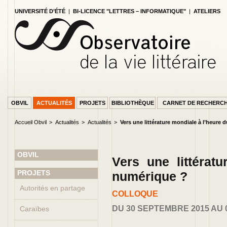
UNIVERSITÉ D’ÉTÉ
|
BI-LICENCE "LETTRES – INFORMATIQUE"
|
ATELIERS
OBVIL
ACTUALITÉS
PROJETS
BIBLIOTHÈQUE
CARNET DE RECHERC
Accueil Obvil
Actualités
Actualités
Vers une littérature mondiale à l’heure
OBVIL
Vers une littérat
PAGE ACCUEIL
PROJETS
numérique ?
Autorités en partage
COLLOQUE
DU 30 SEPTEMBRE 2015 AU 
Caraïbes