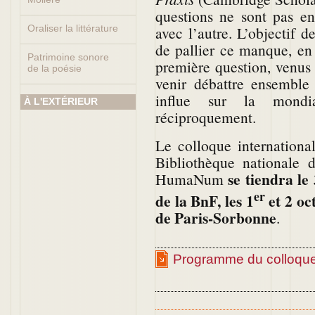
questions ne sont pas en
Oraliser la littérature
avec l’autre. L’objectif d
de pallier ce manque, en
Patrimoine sonore
première question, venus 
de la poésie
venir débattre ensemble
influe sur la mondial
À L'EXTÉRIEUR
réciproquement.
Le colloque internationa
Bibliothèque nationale 
se tiendra le
HumaNum
er
de la BnF, les 1
et 2 oc
de Paris-Sorbonne
.
Programme du colloqu