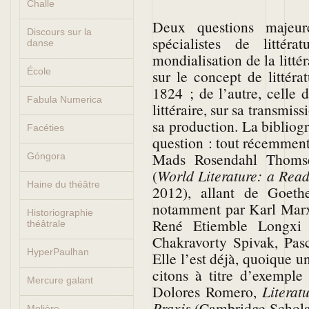
Challe
Deux questions majeur
Discours sur la
spécialistes de litté
danse
mondialisation de la littér
École
sur le concept de littér
1824 ; de l’autre, celle 
Fabula Numerica
littéraire, sur sa transmis
sa production. La bibliog
Facéties
question : tout récemmen
Mads Rosendahl Thomse
Góngora
(
World Literature: a Rea
Haine du théâtre
2012), allant de Goeth
notamment par Karl Marx,
Historiographie
René Etiemble Longxi 
théâtrale
Chakravorty Spivak, Pas
HyperPaulhan
Elle l’est déjà, quoique u
citons à titre d’exemple
Mercure galant
Dolores Romero,
Literat
Praxis
(Cambridge Scholar
Molière