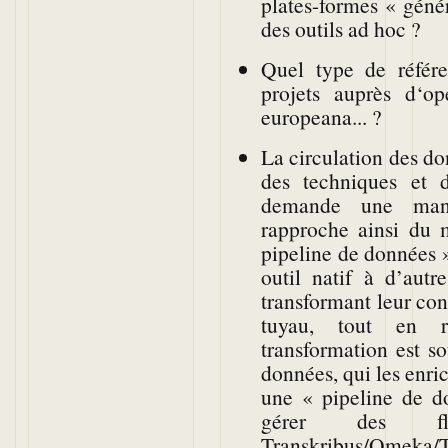
plates-formes « géné
des outils ad hoc ?
Quel type de référe
projets auprès d‘op
europeana... ?
La circulation des do
des techniques et d
demande une mani
rapproche ainsi du 
pipeline de données » 
outil natif à d’aut
transformant leur con
tuyau, tout en re
transformation est s
données, qui les enr
une « pipeline de 
gérer des f
Transkribus/Omeka/T