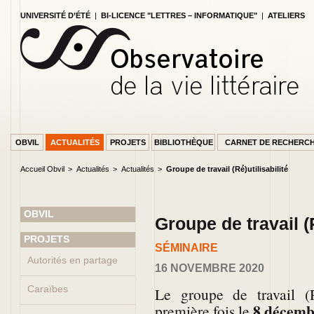
UNIVERSITÉ D’ÉTÉ
|
BI-LICENCE "LETTRES – INFORMATIQUE"
|
ATELIERS
OBVIL
ACTUALITÉS
PROJETS
BIBLIOTHÈQUE
CARNET DE RECHERC
Accueil Obvil
Actualités
Actualités
Groupe de travail (Ré)utilisabilité
OBVIL
Groupe de travail (R
PAGE ACCUEIL
PROJETS
SÉMINAIRE
Autorités en partage
16 NOVEMBRE 2020
Caraïbes
Le groupe de travail (Ré
8 décemb
première fois le