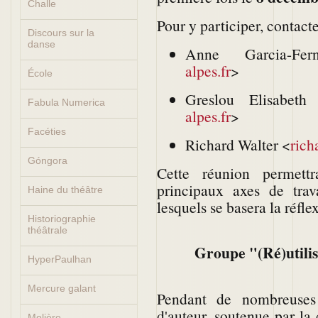
Challe
Pour y participer, contacte
Discours sur la
danse
Anne Garcia-Fe
alpes.fr
>
École
Greslou Elisabeth
Fabula Numerica
alpes.fr
>
Facéties
Richard Walter <
rich
Góngora
Cette réunion permettr
principaux axes de trav
Haine du théâtre
lesquels se basera la réfle
Historiographie
théâtrale
Groupe "(Ré)utilisa
HyperPaulhan
Mercure galant
Pendant de nombreuses
d'auteur, soutenue par l
Molière