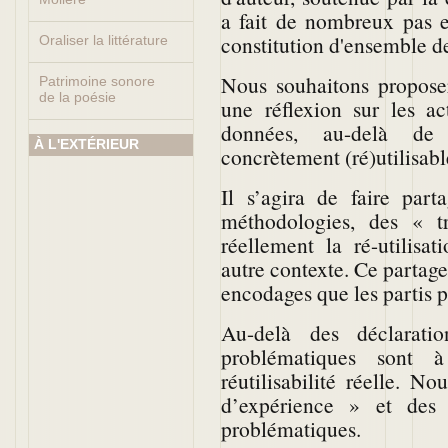
a fait de nombreux pas e
constitution d'ensemble 
Oraliser la littérature
Nous souhaitons propose
Patrimoine sonore
de la poésie
une réflexion sur les ac
données, au-delà de 
À L'EXTÉRIEUR
concrètement (ré)utilisable
Il s’agira de faire part
méthodologies, des « t
réellement la ré-utilisa
autre contexte. Ce partage
encodages que les partis pr
Au-delà des déclarati
problématiques sont 
réutilisabilité réelle. N
d’expérience » et des 
problématiques.