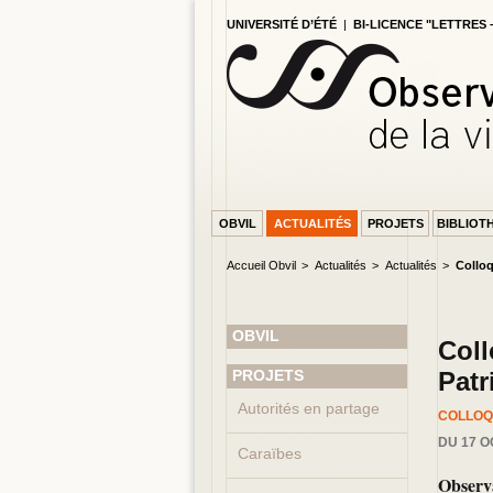
UNIVERSITÉ D’ÉTÉ
|
BI-LICENCE "LETTRES
OBVIL
ACTUALITÉS
PROJETS
BIBLIOT
Accueil Obvil
Actualités
Actualités
Coll
OBVIL
Col
PAGE AC
PROJETS
Patr
Autorités en partage
COLLO
DU 17 O
Caraïbes
Observ