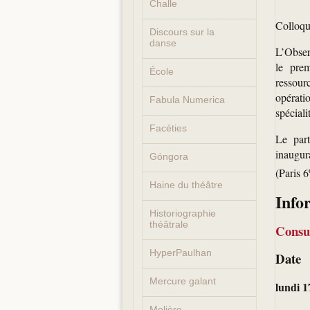
Challe
Colloqu
Discours sur la
danse
L’Obser
le pre
École
ressour
opérati
Fabula Numerica
spéciali
Facéties
Le part
inaugur
Góngora
(Paris 6
Haine du théâtre
Info
Historiographie
théâtrale
Consu
HyperPaulhan
Date
Mercure galant
lundi 1
Molière