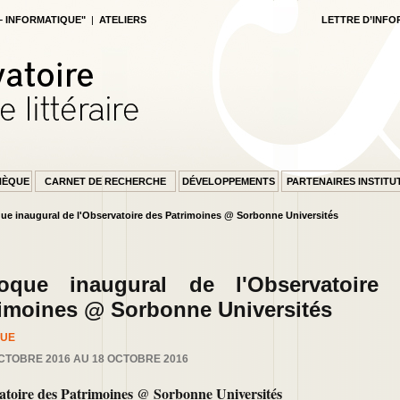
 – INFORMATIQUE"
|
ATELIERS
LETTRE D’INFO
HÈQUE
CARNET DE RECHERCHE
DÉVELOPPEMENTS
PARTENAIRES INSTITU
oque inaugural de l'Observatoire des Patrimoines @ Sorbonne Universités
loque inaugural de l'Observatoire
CUEIL
imoines @ Sorbonne Universités
QUE
CTOBRE 2016 AU 18 OCTOBRE 2016
atoire des Patrimoines @ Sorbonne Universités