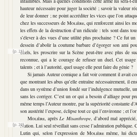
infaillibles. Mais à quelles conditions cette arme lui sera-t-e
hauteur nécessaire pour juger la société ; savoir la valeur rée
de leur donner ; ne point accréditer les vices que l’on atta
chez les successeurs de
Molière
, qui renforcent ainsi les m
les effets de la destruction d’un ridicule : tels sont dans t
s’élever à des vues d’une utilité plus prochaine ? Ce fut u
dessein d’abolir la coutume barbare d’égorger son ami pour 
{p. 21}
duels, les proscrire sur la Scène
peut-être avec plus de s
reconnue, qui a le courage de refuser un duel. Cet usage n
talents ; et à l’autorité, quel usage elle peut faire du génie ?
Si jamais Auteur comique a fait voir comment il avait co
que montrant les abus qu’elle entraîne nécessairement, il ens
dans un système d’union fondé sur l’indulgence mutuelle, un
sans les corriger. C’est un or qui a besoin d’alliage pour pr
même temps l’Auteur montre, par la supériorité constante d’Al
son austérité l’expose, éclipse tout ce qui l’environne ; et l’
Molière
, après
Le Misanthrope
, d’abord mal apprécié,
{p. 22}
Nation. Lui seul réveillait sans cesse l’admiration publique. C
Lutin qui, selon l’expression de
Molière
même, lui dicta