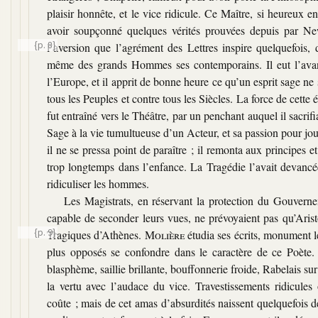
plaisir honnête, et le vice ridicule. Ce Maître, si heureux 
avoir soupçonné quelques vérités prouvées depuis par Ne
{p. 8}
l’aversion que l’agrément des Lettres inspire quelquefois,
même des grands Hommes ses contemporains. Il eut l’avant
l’Europe, et il apprit de bonne heure ce qu’un esprit sage ne
tous les Peuples et contre tous les Siècles. La force de cette 
fut entraîné vers le Théâtre, par un penchant auquel il sacri
Sage à la vie tumultueuse d’un Acteur, et sa passion pour jou
il ne se pressa point de paraître ; il remonta aux principes e
trop longtemps dans l’enfance. La Tragédie l’avait devancée
ridiculiser les hommes.
Les Magistrats, en réservant la protection du Gouverneme
capable de seconder leurs vues, ne prévoyaient pas qu’Aristop
{p. 9}
Tragiques d’Athènes.
Molière
étudia ses écrits, monument le
plus opposés se confondre dans le caractère de ce Poète. S
blasphème, saillie brillante, bouffonnerie froide, Rabelais sur
la vertu avec l’audace du vice. Travestissements ridicules 
coûte ; mais de cet amas d’absurdités naissent quelquefois de