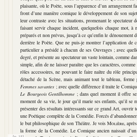
plaisante, où le Poète, sous l’apparence d’un arrangement fa
front d’une manière comique le développement de son sujet e
leur contraste avec les situations, promenant le spectateur 
faisant servir chaque incident, quelquefois chaque mot, à 
préparés et non prévus, jusqu’à ce qu’enfin le dénouement déc
derrière le Poète. Que ne puis-je montrer l’application de
particulier a présidé à chacun de ses Ouvrages ; avec quel
degré, et présente au spectateur un vaste lointain, comme d
simple, afin de ne laisser paraître que les caractères, comm
rôles accessoires, ne pouvant le faire naître du rôle principa
détaché de la Scène, mais animant tout le tableau, forme 
Femmes savantes
; avec quelle différence il traite le Comiqu
Le Bourgeois Gentilhomme
; dans quel moment il offre se
moment de sa vie, le jour qu’il marie ses enfants, qu’il se 
présenter des résultats intéressants sur ce grand Art, ouvri
une Poétique complète de la Comédie. Forcés d’abandonner c
le but philosophique de son Théâtre. Je vois
Molière
, aprè
la forme de la Comédie. Le Comique ancien naissait d’un 
{p. 15}