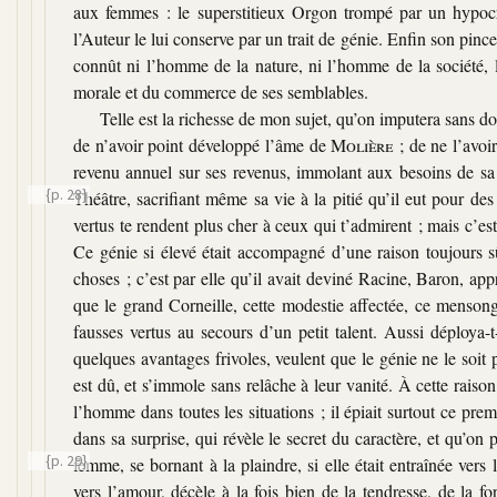
aux femmes : le superstitieux Orgon trompé par un hypocrit
l’Auteur le lui conserve par un trait de génie. Enfin son pinceau 
connût ni l’homme de la nature, ni l’homme de la société, la 
morale et du commerce de ses semblables.
Telle est la richesse de mon sujet, qu’on imputera sans dou
de n’avoir point développé l’âme de
Molière
; de ne l’avoi
revenu annuel sur ses revenus, immolant aux besoins de sa 
{p. 28}
Théâtre, sacrifiant même sa vie à la
pitié qu’il eut pour d
vertus te rendent plus cher à ceux qui t’admirent ; mais c’est 
Ce génie si élevé était accompagné d’une raison toujours s
choses ; c’est par elle qu’il avait deviné Racine, Baron, appr
que le grand Corneille, cette modestie affectée, ce menso
fausses vertus au secours d’un petit talent. Aussi déploya-
quelques avantages frivoles, veulent que le génie ne le soit 
est dû, et s’immole sans relâche à leur vanité. À cette raison i
l’homme dans toutes les situations ; il épiait surtout ce pr
dans sa surprise, qui révèle le secret du caractère, et qu’on 
{p. 29}
femme, se bornant à la plaindre, si elle était entraînée vers 
vers l’amour, décèle à la fois bien de la tendresse, de la f