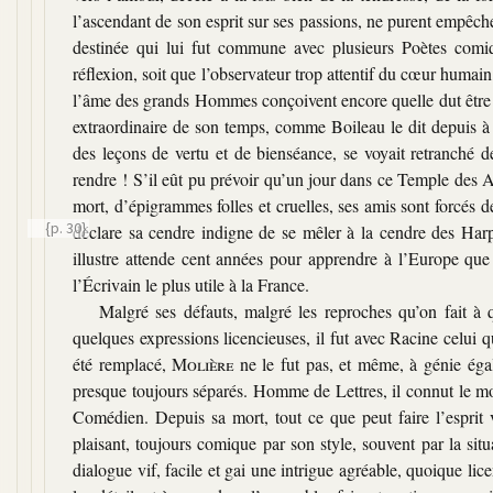
l’ascendant de son esprit sur ses passions, ne purent empêche
destinée qui lui fut commune avec plusieurs Poètes comi
réflexion, soit que l’observateur trop attentif du cœur humain
l’âme des grands Hommes conçoivent encore quelle dut être s
extraordinaire de son temps, comme Boileau le dit depuis à 
des leçons de vertu et de bienséance, se voyait retranché de
rendre ! S’il eût pu prévoir qu’un jour dans ce Temple des A
mort, d’épigrammes folles et cruelles, ses amis sont forcés d
{p. 30}
déclare sa cendre indigne de se mêler à la cendre des Har
illustre attende cent années pour apprendre à l’Europe que
l’Écrivain le plus utile à la France.
Malgré ses défauts, malgré les reproches qu’on fait à
quelques expressions licencieuses, il fut avec Racine celui 
été remplacé,
Molière
ne le fut pas, et même, à génie égal
presque toujours séparés. Homme de Lettres, il connut le mon
Comédien. Depuis sa mort, tout ce que peut faire l’esprit 
plaisant, toujours comique par son style, souvent par la sit
dialogue vif, facile et gai une intrigue agréable, quoique lic