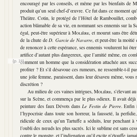
encouragé par les conseils, et même par les bienfaits de
M
produit qu’un seul chef-d’œuvre. Ce fut dans ce moment qu
Théâtre. Cotin, le protégé de l’Hôtel de Rambouillet, comb
action blâmable de sa vie, en nommant ses ennemis sur la Sc
égal, peut-être supérieur à
Molière
, et mourut sans être dé
de la chute de
D. Garcie de Navarre
, et peut-être la moitié
de renoncer à cette espérance, ses ennemis voulurent lui ôter
artifice d’autant plus dangereux, que l’amitié même, en comb
{p. 23}
comment un homme que la considération attachée aux succès
profiter ? Et s’il désavoue ces rumeurs, ne ressemble-t-il p
une jolie femme, paraissent, dans leur désaveu même, vous rem
discrétion ?
Au milieu de ces vaines intrigues,
Molière
, s’élevant a
sur la Scène, et commença par le plus odieux. Il avait déjà 
peinture des faux Dévots dans
Le Festin de Pierre
. Enfin 
l’hypocrisie dans toute son horreur, la fausseté, la perfidie,
ridicule de ceux qu’un Tartuffe a séduits, leur penchant à vo
l’oubli des nœuds les plus sacrés. Ici le sublime est sans ce
contre le monstre, et l’indignation qu’il excite n’étouffe jam