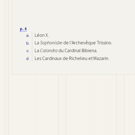
p. 4
Léon X.
a.
La
Sophonisbe
de l’Archevêque Trissino.
b.
La
Calandra
du Cardinal Bibiena.
c.
Les Cardinaux de Richelieu et Mazarin.
d.