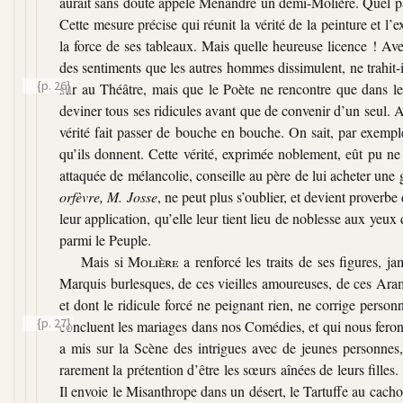
aurait sans doute appelé Ménandre un demi-Molière. Quel part
Cette mesure précise qui réunit la vérité de la peinture et l’e
la force de ses tableaux. Mais quelle heureuse licence ! Av
des sentiments que les autres hommes dissimulent, ne trahit-i
{p. 26}
sûr au Théâtre, mais que le Poète ne rencontre
que dans le
deviner tous ses ridicules avant que de convenir d’un seul. 
vérité fait passer de bouche en bouche. On sait, par exempl
qu’ils donnent. Cette vérité, exprimée noblement, eût pu ne 
attaquée de mélancolie, conseille au père de lui acheter une g
orfèvre, M. Josse
, ne peut plus s’oublier, et devient proverbe
leur application, qu’elle leur tient lieu de noblesse aux yeux
parmi le Peuple.
Mais si
Molière
a renforcé les traits de ses figures, ja
Marquis burlesques, de ces vieilles amoureuses, de ces Aram
et dont le ridicule forcé ne peignant rien, ne corrige perso
{p. 27}
concluent les mariages dans nos Comédies, et qui
nous feron
a mis sur la Scène des intrigues avec de jeunes personnes, 
rarement la prétention d’être les sœurs aînées de leurs filles
Il envoie le Misanthrope dans un désert, le Tartuffe au cacho