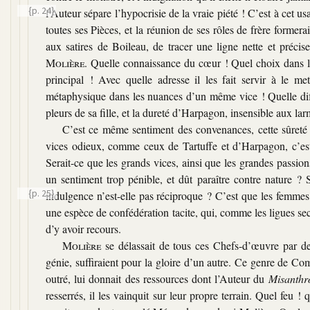
{p. 24}
l’Auteur sépare l’hypocrisie de la vraie piété ! C’est à cet us
toutes ses Pièces, et la réunion de ses rôles de frère former
aux satires de Boileau, de tracer une ligne nette et précise 
Molière
. Quelle connaissance du cœur ! Quel choix dans l’
principal ! Avec quelle adresse il les fait servir à le me
métaphysique dans les nuances d’un même vice ! Quelle diffé
pleurs de sa fille, et la dureté d’Harpagon, insensible aux lar
C’est ce même sentiment des convenances, cette sûreté
vices odieux, comme ceux de Tartuffe et d’Harpagon, c’est
Serait-ce que les grands vices, ainsi que les grandes passion
un sentiment trop pénible, et dût paraître contre nature ? 
{p. 25}
indulgence n’est-elle pas réciproque ? C’est que les femme
une espèce de confédération tacite, qui, comme les ligues secr
d’y avoir recours.
Molière
se délassait de tous ces Chefs-d’œuvre par de
génie, suffiraient pour la gloire d’un autre. Ce genre de Co
outré, lui donnait des ressources dont l’Auteur du
Misanthr
resserrés, il les vainquit sur leur propre terrain. Quel feu 