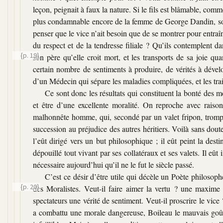
leçon, peignait à faux la nature. Si le fils est blâmable, comm
plus condamnable encore de la femme de George Dandin, soit
penser que le vice n’ait besoin que de se montrer pour entra
du respect et de la tendresse filiale ? Qu’ils contemplent d
{p. 19}
son père qu’elle croit mort, et les transports de sa joie
qua
certain nombre de sentiments à produire, de vérités à dével
d’un Médecin qui sépare les maladies compliquées, et les trait
Ce sont donc les résultats qui constituent la bonté des 
et être d’une excellente moralité. On reproche avec raiso
malhonnête homme, qui, secondé par un valet fripon, trompe 
succession au préjudice des autres héritiers. Voilà sans d
l’eût dirigé vers un but philosophique ; il eût peint la dest
dépouillé tout vivant par ses collatéraux et ses valets. Il eût 
nécessaire aujourd’hui qu’il ne le fut le siècle passé.
C’est ce désir d’être utile qui décèle un Poète philosophe
{p. 20}
des Moralistes.
Veut-il faire aimer la vertu ? une maxime 
spectateurs une vérité de sentiment. Veut-il proscrire le vice 
a combattu une morale dangereuse, Boileau le mauvais goû