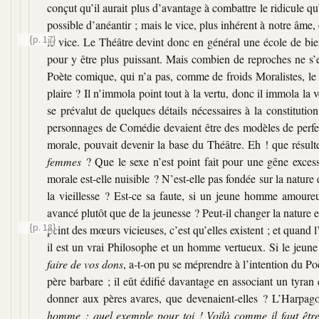
conçut qu’il aurait plus d’avantage à combattre le ridicule qu’
possible d’anéantir ; mais le vice, plus inhérent à notre âme, 
{p. 17}
le vice. Le Théâtre devint donc en général une école de bi
pour y être plus puissant. Mais combien de reproches ne s’est
Poète comique, qui n’a pas, comme de froids Moralistes, le 
plaire ? Il n’immola point tout à la vertu, donc il immola la 
se prévalut de quelques détails nécessaires à la constituti
personnages de Comédie devaient être des modèles de perfect
morale, pouvait devenir la base du Théâtre. Eh ! que résulte-
femmes
? Que le sexe n’est point fait pour une gêne excessiv
morale est-elle nuisible ? N’est-elle pas fondée sur la nature
la vieillesse ? Est-ce sa faute, si un jeune homme amoureux
avancé plutôt que de la jeunesse ? Peut-il changer la nature et
{p. 18}
peint des mœurs
vicieuses, c’est qu’elles existent ; et quand
il est un vrai Philosophe et un homme vertueux. Si le jeune
faire de vos dons
, a-t-on pu se méprendre à l’intention du Po
père barbare ; il eût édifié davantage en associant un tyran 
donner aux pères avares, que devenaient-elles ? L’Harpagon
homme : quel exemple pour toi ! Voilà comme il faut être