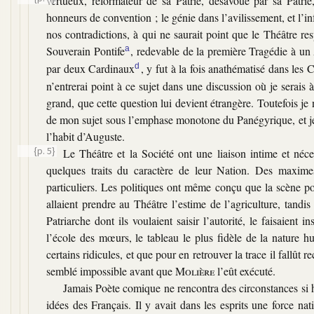
vertueux, réformateur de sa Patrie, désavoué par sa Patrie
honneurs de convention ; le génie dans l’avilissement, et l’in
nos contradictions, à qui ne saurait point que le Théâtre re
Souverain Pontife
a
, redevable de la première Tragédie à u
par deux Cardinaux
d
, y fut à la fois anathématisé dans les 
n’entrerai point à ce sujet dans une discussion où je serais 
grand, que cette question lui devient étrangère. Toutefois je 
de mon sujet sous l’emphase monotone du Panégyrique, et je 
l’habit d’Auguste.
{p. 5}
Le Théâtre et la Société ont une liaison intime et néc
quelques traits du caractère de leur Nation. Des maximes
particuliers. Les politiques ont même conçu que la scène pou
allaient prendre au Théâtre l’estime de l’agriculture, tandi
Patriarche dont ils voulaient saisir l’autorité, le faisaien
l’école des mœurs, le tableau le plus fidèle de la nature hu
certains ridicules, et que pour en retrouver la trace il fallût
semblé impossible avant que
Molière
l’eût exécuté.
Jamais Poète comique ne rencontra des circonstances si h
idées des Français. Il y avait dans les esprits une force nati