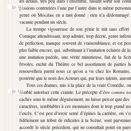
les détails, très peu dans l’ensemble, faisant sortir son c
{p. 31}
passions contrariées l’une par l’autre dans le même person
genre où
Molière
en a tant donné : rien n’a dédommagé l
vacante pendant un siècle.
La trempe vigoureuse de son génie le mit sans effort 
Comique attendrissant, trop admiré, trop décrié, genre inféri
de perfection, manque souvent de vraisemblance, et est peut-
plus faible encore, qui, substituant à l’imitation éclairée de l
une imitation puérile, une vérité minutieuse, fait de la Sc
frivoles, exclut du Théâtre ce bel assortiment de parties 
renouvellera parmi nous ce qu’on a vu chez les Romains,
postérité que le nom des Acteurs qui, par leurs talents, auront
Tous ces drames, mis à la place de la vraie Comédie, ont
{p. 32}
semblé autoriser
cette crainte. Le précepte d’
être comme to
cachés sous le même déguisement, ne laisse percer que des nu
caractères, semblables à ces monnaies dont le trop grand usag
l’excès. C’est peu d’avoir semé d’épines la carrière, on s’e
fidèlement un tribut de ridicules à la Scène, sont parvenues
accordé le siècle précédent, qui ne consultait point en parei