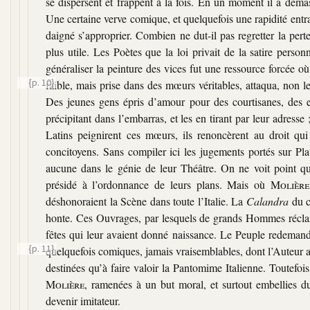
se dispersent et frappent à la fois. En un moment il a démas
Une certaine verve comique, et quelquefois une rapidité entraî
daigné s’approprier. Combien ne dut-il pas regretter la pe
plus utile. Les Poètes que la loi privait de la satire person
généraliser la peinture des vices fut une ressource forcée où
{p. 10}
faible, mais
prise dans des mœurs véritables, attaqua, non le
Des jeunes gens épris d’amour pour des courtisanes, des es
précipitant dans l’embarras, et les en tirant par leur adres
Latins peignirent ces mœurs, ils renoncèrent au droit qui
concitoyens. Sans compiler ici les jugements portés sur Pla
aucune dans le génie de leur Théâtre. On ne voit point qu’
présidé à l’ordonnance de leurs plans. Mais où
Molière
déshonoraient la Scène dans toute l’Italie. La
Calandra
du c
honte. Ces Ouvrages, par lesquels de grands Hommes réclamai
fêtes qui leur avaient donné naissance. Le Peuple redemand
{p. 11}
quelquefois comiques, jamais vraisemblables, dont
l’Auteur 
destinées qu’à faire valoir la Pantomime Italienne. Toutefo
Molière
, ramenées à un but moral, et surtout embellies d
devenir imitateur.