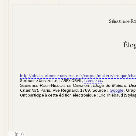
Sébastien-R
Élog
http://obvil.sorbonne-universite.fr/corpus/moliere/critique/c
Sorbonne Université, LABEX OBVIL
,
license cc
.
Sébastien-Roch-Nicolas de Chamfort
,
Éloge de Molière. Dis
Chamfort
, Paris,
Vve Regnard
,
1769
. Source :
Google
. Grap
Ont participé à cette édition électronique :
Éric Thiébaud (Styla
{p. 1}