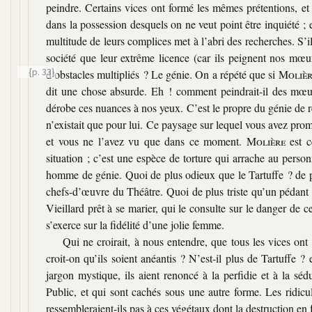
peindre. Certains vices ont formé les mêmes prétentions, et
dans la possession desquels on ne veut point être inquiété ;
multitude de leurs complices met à l’abri des recherches. S’i
société que leur extrême licence (car ils peignent nos mœur
{p. 33}
d’obstacles multipliés ? Le génie. On a répété que si
Molièr
dit une chose absurde. Eh ! comment peindrait-il des mœurs q
dérobe ces nuances à nos yeux. C’est le propre du génie de r
n’existait que pour lui. Ce paysage sur lequel vous avez promen
et vous ne l’avez vu que dans ce moment.
Molière
est c
situation ; c’est une espèce de torture qui arrache au person
homme de génie. Quoi de plus odieux que le Tartuffe ? de p
chefs-d’œuvre du Théâtre. Quoi de plus triste qu’un pédant
Vieillard prêt à se marier, qui le consulte sur le danger d
s’exerce sur la fidélité d’une jolie femme.
Qui ne croirait, à nous entendre, que tous les vices on
croit-on qu’ils soient anéantis ? N’est-il plus de Tartuffe ?
jargon mystique, ils aient renoncé à la perfidie et à la s
Public, et qui sont cachés sous une autre forme. Les ridicu
ressembleraient-ils pas à ces végétaux dont la destruction en fa