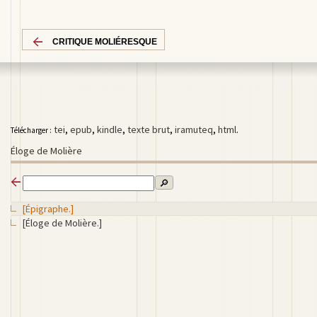
CRITIQUE MOLIÉRESQUE
tei
,
epub
,
kindle
,
texte brut
,
iramuteq
,
html
.
Télécharger :
Éloge de Molière
🔎
[Épigraphe.]
[Éloge de Molière.]