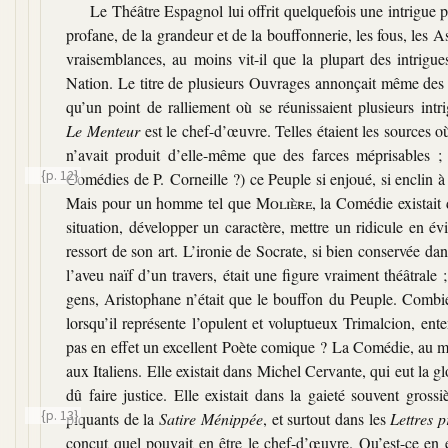
Le Théâtre Espagnol lui offrit quelquefois une intrigue p
profane, de la grandeur et de la bouffonnerie, les fous, les As
vraisemblances, au moins vit-il que la plupart des intrigues
Nation. Le titre de plusieurs Ouvrages annonçait même des Pi
qu’un point de ralliement où se réunissaient plusieurs intr
Le Menteur
est le chef-d’œuvre. Telles étaient les sources 
n’avait produit d’elle-même que des farces méprisables ; 
{p. 12}
Comédies de P. Corneille ?)
ce Peuple si enjoué, si enclin à
Mais pour un homme tel que
Molière
, la Comédie existait
situation, développer un caractère, mettre un ridicule en év
ressort de son art. L’ironie de Socrate, si bien conservée dan
l’aveu naïf d’un travers, était une figure vraiment théâtral
gens, Aristophane n’était que le bouffon du Peuple. Combie
lorsqu’il représente l’opulent et voluptueux Trimalcion, en
pas en effet un excellent Poète comique ? La Comédie, au moi
aux Italiens. Elle existait dans Michel Cervante, qui eut la g
dû faire justice. Elle existait dans la gaieté souvent gross
{p. 13}
piquants de la
Satire Ménippée
, et surtout dans les
Lettres p
conçut quel pouvait en être le chef-d’œuvre. Qu’est-ce en 