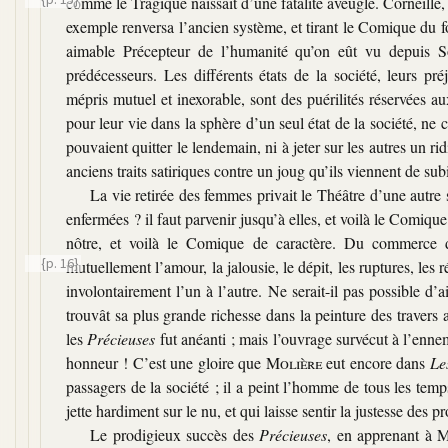
comme le Tragique naissait d’une fatalité aveugle. Corneille,
exemple renversa l’ancien système, et tirant le Comique du fon
aimable Précepteur de l’humanité qu’on eût vu depuis So
prédécesseurs. Les différents états de la société, leurs pr
mépris mutuel et inexorable, sont des puérilités réservées 
pour leur vie dans la sphère d’un seul état de la société, ne 
pouvaient quitter le lendemain, ni à jeter sur les autres un ri
anciens traits satiriques contre un joug qu’ils viennent de subi
La vie retirée des femmes privait le Théâtre d’une autre
enfermées ? il faut parvenir jusqu’à elles, et voilà le Comique
nôtre, et voilà le Comique de caractère. Du commerce de
{p. 16}
mutuellement l’amour, la jalousie, le dépit,
les ruptures, les 
involontairement l’un à l’autre. Ne serait-il pas possible d’a
trouvât sa plus grande richesse dans la peinture des travers
les
Précieuses
fut anéanti ; mais l’ouvrage survécut à l’enne
honneur ! C’est une gloire que
Molière
eut encore dans
Le
passagers de la société ; il a peint l’homme de tous les temps
jette hardiment sur le nu, et qui laisse sentir la justesse des p
Le prodigieux succès des
Précieuses
, en apprenant à
M