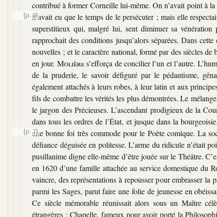
contribué à former Corneille lui-même. On n’avait point à la v
{p. 6}
n’avait eu que le temps
de le persécuter ; mais elle respec
superstitieux qui, malgré lui, sent diminuer sa vénération
rapprochait des conditions jusqu’alors séparées. Dans cette 
nouvelles ; et le caractère national, formé par des siècles de 
en jour.
Molière
s’efforça de concilier l’un et l’autre. L’h
de la pruderie, le savoir défiguré par le pédantisme, gêna
également attachés à leurs robes, à leur latin et aux princip
fils de combattre les vérités les plus démontrées. Le mélange
le jargon des Précieuses. L’ascendant prodigieux de la Cour s
dans tous les ordres de l’État, et jusque dans la bourgeoisie
{p. 7}
une bonne foi très commode pour
le Poète comique. La soc
défiance déguisée en politesse. L’arme du ridicule n’était poin
pusillanime digne elle-même d’être jouée sur le Théâtre. C’
en 1620 d’une famille attachée au service domestique du Roi, 
vaincre, des représentations à repousser pour embrasser la 
parmi les Sages, parut faire une folie de jeunesse en obéissa
Ce siècle mémorable réunissait alors sous un Maître célèb
étrangères ; Chapelle, fameux pour avoir porté la Philosophi