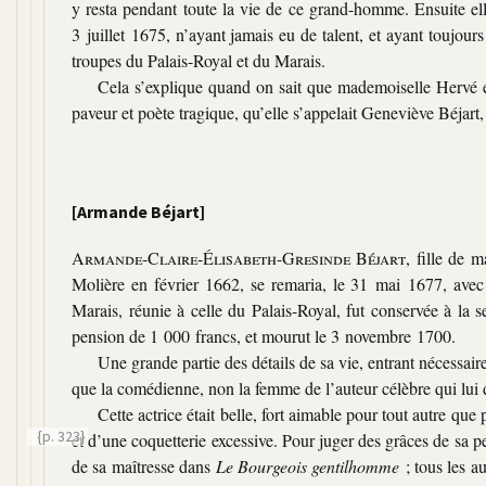
y resta pendant toute la vie de ce grand-homme. Ensuite ell
3 juillet 1675, n’ayant jamais eu de talent, et ayant toujour
troupes du Palais-Royal et du Marais.
Cela s’explique quand on sait que mademoiselle Hervé
paveur et poète tragique, qu’elle s’appelait Geneviève Béjart,
[Armande Béjart]
Armande-Claire-Élisabeth-Gresinde Béjart
, fille de
Molière en février 1662, se remaria, le 31 mai 1677, avec I
Marais, réunie à celle du Palais-Royal, fut conservée à la 
pension de 1 000 francs, et mourut le 3 novembre 1700.
Une grande partie des détails de sa vie, entrant nécessaire
que la comédienne, non la femme de l’auteur célèbre qui lui 
Cette actrice était belle, fort aimable pour tout autre que
{p. 323}
et d’une coquetterie excessive. Pour
juger des grâces de sa pe
de sa maîtresse dans
Le Bourgeois gentilhomme
; tous les a