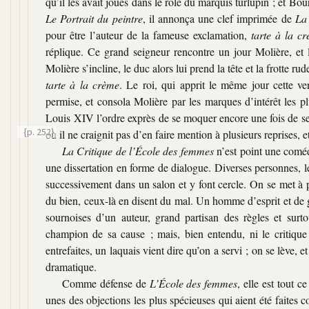
qu’il les avait joués dans le rôle du marquis turlupin ; et B
Le Portrait du peintre
, il annonça une clef imprimée de
La
pour être l’auteur de la fameuse exclamation,
tarte à la c
réplique. Ce grand seigneur rencontre un jour Molière, et 
Molière s’incline, le duc alors lui prend la tête et la frotte 
tarte à la crème
. Le roi, qui apprit le même jour cette ve
permise, et consola Molière par les marques d’intérêt les p
Louis XIV l’ordre exprès de se moquer encore une fois de s
{p. 252}
où il ne craignit pas d’en faire mention à plusieurs reprises,
La Critique de l’École des femmes
n’est point une coméd
une dissertation en forme de dialogue. Diverses personnes, les 
successivement dans un salon et y font cercle. On se met à p
du bien, ceux-là en disent du mal. Un homme d’esprit et de 
sournoises d’un auteur, grand partisan des règles et sur
champion de sa cause ; mais, bien entendu, ni le critique 
entrefaites, un laquais vient dire qu’on a servi ; on se lève, e
dramatique.
Comme défense de
L’École des femmes
, elle est tout 
unes des objections les plus spécieuses qui aient été faites c