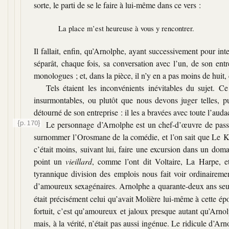
sorte, le parti de se le faire à lui-même dans ce vers :
La place m’est heureuse à vous y rencontrer.
Il fallait, enfin, qu’Arnolphe, ayant successivement pour in
séparât, chaque fois, sa conversation avec l’un, de son ent
monologues ; et, dans la pièce, il n’y en a pas moins de huit, 
Tels étaient les inconvénients inévitables du sujet. Ce
insurmontables, ou plutôt que nous devons juger telles, p
détourné de son entreprise : il les a bravées avec toute l’aud
{p. 170}
Le personnage d’Arnolphe est un chef-d’œuvre de pas
surnommer l’Orosmane de la comédie, et l’on sait que Le Kai
c’était moins, suivant lui, faire une excursion dans un doma
point un
vieillard
, comme l’ont dit Voltaire, La Harpe, e
tyrannique division des emplois nous fait voir ordinairemen
d’amoureux sexagénaires. Arnolphe a quarante-deux ans seul
était précisément celui qu’avait Molière lui-même à cette épo
fortuit, c’est qu’amoureux et jaloux presque autant qu’Arnol
mais, à la vérité, n’était pas aussi ingénue. Le ridicule d’Ar