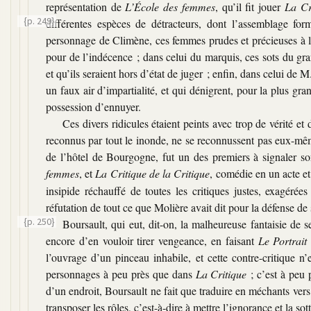
représentation de
L’École des femmes
, qu’il fit jouer
La Cr
{p. 249}
différentes espèces de détracteurs, dont l’assemblage fo
personnage de Climène, ces femmes prudes et précieuses à la f
pour de l’indécence ; dans celui du marquis, ces sots du g
et qu’ils seraient hors d’état de juger ; enfin, dans celui de 
un faux air d’impartialité, et qui dénigrent, pour la plus gra
possession d’ennuyer.
Ces divers ridicules étaient peints avec trop de vérité et
reconnus par tout le inonde, ne se reconnussent pas eux-même
de l’hôtel de Bourgogne, fut un des premiers à signaler 
femmes
, et
La Critique de la Critique
, comédie en un acte et
insipide réchauffé de toutes les critiques justes, exagérée
réfutation de tout ce que Molière avait dit pour la défense de
{p. 250}
Boursault, qui eut, dit-on, la malheureuse fantaisie de 
encore d’en vouloir tirer vengeance, en faisant
Le Portrait
l’ouvrage d’un pinceau inhabile, et cette contre-critique n
personnages à peu près que dans
La Critique
; c’est à peu 
d’un endroit, Boursault ne fait que traduire en méchants vers 
transposer les rôles, c’est-à-dire à mettre l’ignorance et la s