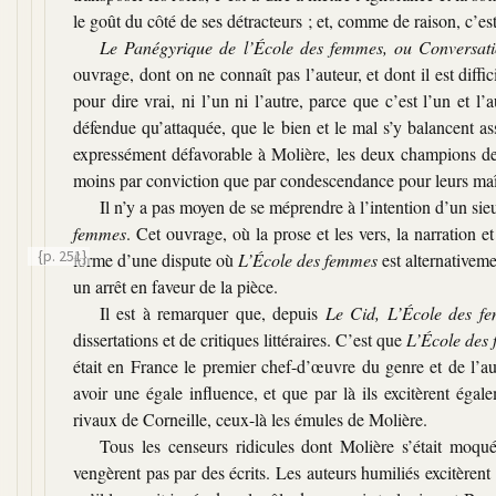
le goût du côté de ses détracteurs ; et, comme de raison, c’es
Le Panégyrique de l’École des femmes, ou Conversat
ouvrage, dont on ne connaît pas l’auteur, et dont il est diffi
pour dire vrai, ni l’un ni l’autre, parce que c’est l’un et l’
défendue qu’attaquée, que le bien et le mal s’y balancent as
expressément défavorable à Molière, les deux champions de s
moins par conviction que par condescendance pour leurs maî
Il n’y a pas moyen de se méprendre à l’intention d’un sie
femmes
. Cet ouvrage, où la prose et les vers, la narration e
{p. 251}
forme d’une dispute où
L’École des femmes
est alternativeme
un arrêt en faveur de la pièce.
Il est à remarquer que, depuis
Le Cid, L’École des f
dissertations et de critiques littéraires. C’est que
L’École des
était en France le premier chef-d’œuvre du genre et de l’au
avoir une égale influence, et que par là ils excitèrent égal
rivaux de Corneille, ceux-là les émules de Molière.
Tous les censeurs ridicules dont Molière s’était moq
vengèrent pas par des écrits. Les auteurs humiliés excitèren