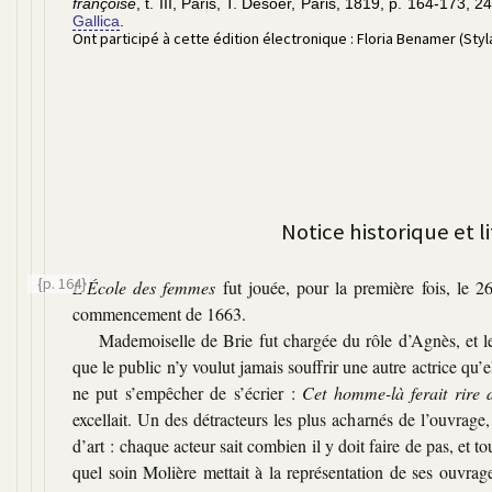
françoise
, t.
III
, Paris,
T. Désoer
, Paris, 1819, p.
164-173
,
24
Gallica
.
Ont participé à cette édition électronique :
Floria Benamer (Sty
Notice historique et l
{p. 164}
L’École des femmes
fut jouée, pour la première fois, le 2
commencement de 1663.
Mademoiselle de Brie fut chargée du rôle d’Agnès, et le 
que le public n’y voulut jamais souffrir une autre actrice qu’
ne put s’empêcher de s’écrier :
Cet homme-là ferait rire d
excellait. Un des détracteurs les plus acharnés de l’ouvrage,
d’art : chaque acteur sait combien il y doit faire de pas, et t
quel soin Molière mettait à la représentation de ses ouvrag