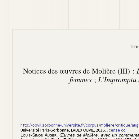
Lou
Notices des œuvres de Molière (III) :
femmes
L’Impromptu d
;
http://obvil.sorbonne-universite.fr/corpus/moliere/critique/au
Université Paris-Sorbonne, LABEX OBVIL
,
2016
,
license cc
.
Louis-Simon Auger
,
Œuvres de Molière, avec un commentair