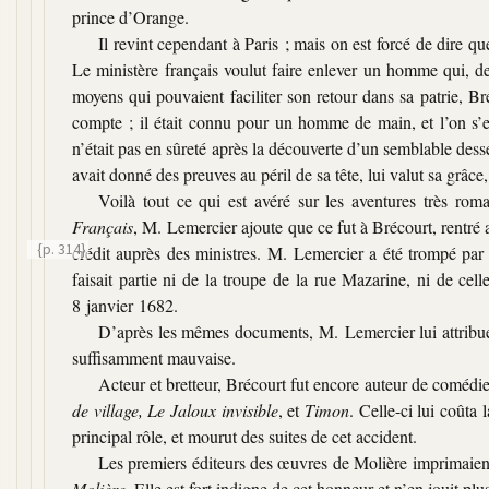
prince d’Orange.
Il revint cependant à Paris ; mais on est forcé de dire q
Le ministère français voulut faire enlever un homme qui, d
moyens qui pouvaient faciliter son retour dans sa patrie, Br
compte ; il était connu pour un homme de main, et l’on s’e
n’était pas en sûreté après la découverte d’un semblable desse
avait donné des preuves au péril de sa tête, lui valut sa grâce
Voilà tout ce qui est avéré sur les aventures très ro
Français
, M. Lemercier ajoute que ce fut à Brécourt, rentré a
{p. 314}
crédit auprès des ministres.
M. Lemercier a été trompé par l
faisait partie ni de la troupe de la rue Mazarine, ni de cel
8 janvier 1682.
D’après les mêmes documents, M. Lemercier lui attribue t
suffisamment mauvaise.
Acteur et bretteur, Brécourt fut encore auteur de comédie
de village, Le Jaloux invisible
, et
Timon
. Celle-ci lui coûta 
principal rôle, et mourut des suites de cet accident.
Les premiers éditeurs des œuvres de Molière imprimaient 
Molière
. Elle est fort indigne de cet honneur et n’en jouit pl