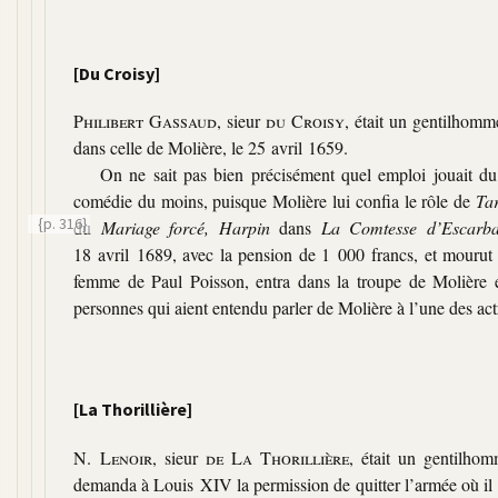
[Du Croisy]
Philibert Gassaud
, sieur
du Croisy
, était un gentilhomm
dans celle de Molière, le 25 avril 1659.
On ne sait pas bien précisément quel emploi jouait d
comédie du moins, puisque Molière lui confia le rôle de
Tar
{p. 316}
du
Mariage forcé, Harpin
dans
La Comtesse d’Escarb
18 avril 1689, avec la pension de 1 000 francs, et mourut 
femme de Paul Poisson, entra dans la troupe de Molière 
personnes qui aient entendu parler de Molière à l’une des actri
[La Thorillière]
N. Lenoir
, sieur
de La Thorillière
, était un gentilhom
demanda à Louis XIV la permission de quitter l’armée où il 