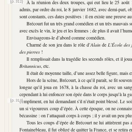
{p. 312}
À la réunion des deux troupes, qui eut lieu le 25 août 1
admis, par ordre du roi, le 8 janvier 1682, avec demi-part, ob
sont constants, ces dates positives : il en existe une preuve au
Brécourt fut un très grand comédien et un très mauvais su
avec excès le vin, le jeu et les femmes ; de plus il avait l’hu
Envisageons-le d’abord comme comédien.
Charmé de son jeu dans le rôle d’
Alain
de
L’École des
des pierres
!
Il remplissait dans la tragédie les seconds rôles, et il jou
Britannicus
, etc.
Il était de moyenne taille, d’une assez belle figure, mais
Hors de la scène, Brécourt, à ce qu’il paraît, se fit souve
longue qu’il joua en 1678, à la chasse du roi, avec un sangli
cependant à lui enfoncer son épée dans le corps jusqu’à la gar
{p. 313}
compliment, en lui demandant s’il n’était point blessé. Le soi
un si vigoureux coup d’épée. À cette époque, on ne connaiss
bécassine : on l’attaquait corps à corps ; il y avait un peu pl
Tous les coups d’épée de Brécourt ne lui attirèrent pas 
Fontainebleau, il fut obligé de quitter la France, et se retira