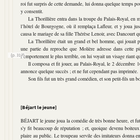
roi fut surpris de cette demande, lui donna quelque temps pour 
y consentit.
La Thorillière entra dans la troupe du Palais-Royal, en 
l’hôtel de Bourgogne, où il remplaça Lafleur, et y joua ju
causa le mariage de sa fille Thérèse Lenoir, avec Dancourt qu
La Thorillière était un grand et bel homme, qui jouait p
une partie du reproche que Molière adresse dans cette pi
{p. 317}
l’emportement le plus terrible, on lui
voyait un visage riant q
Il composa et fit jouer, au Palais-Royal, le 2 décembre 1
annonce quelque succès ; et ne fut cependant pas imprimée.
Son fils fut un très grand comédien, et son petit-fils un b
[Béjart le jeune]
BÉJART le jeune joua la comédie de très bonne heure, et fut 
s’y fit beaucoup de réputation ; et, quoique devenu boiteux
plaire au public. Le troupeau servile des imitateurs donna en