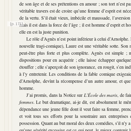
de son âge et de ses prétentions en amour ; son tort n’est pa
véritable travers est de croire qu’une femme d’esprit est néc
de la vertu. S’il était vieux, imbécile et maussade, l’aversion
{p. 171}
mais il est dans la force de l’âge ; il est homme d’esprit e
elle en est la juste punition.
Le rôle d’Agnès n’est point inférieur à celui d’Arnolphe. 
nouvelle tragi-comique), Laure est une véritable sotte. Son
peut-être plus forte et plus complète. Agnès est simple ; m
dispositions pour en acquérir ; elle laisse échapper quelqu
étouffer ; elle s’aperçoit de son ignorance, en rougit, s’en ind
à l’y entretenir. Les conditions de la fable comique exigea
d’Arnolphe, devînt la récompense d’un autre amour, et que, 
homme.
J’ai promis, dans la Notice sur
L’École des maris
, de fa
femmes
. Le but dramatique, ai-je dit, est absolument le m
dépendance une jeune fille dont il veut faire sa femme, prend,
et voit tous ses efforts pour la soustraire aux entreprises
possession. Quant au but moral des deux comédies, s’il n’y a
qu’une sévérité excessive est ce qui peut, le mieux contenir