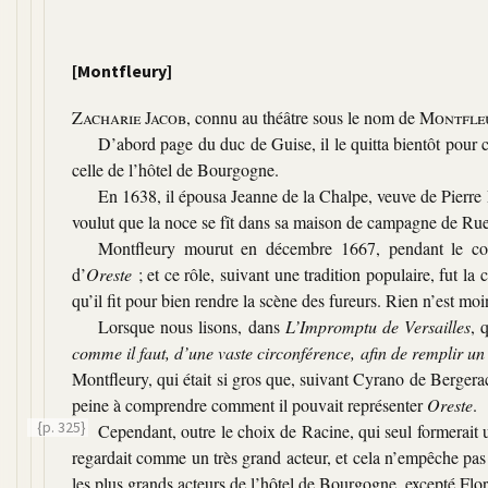
[Montfleury]
Zacharie Jacob
, connu au théâtre sous le nom de
Montfle
D’abord page du duc de Guise, il le quitta bientôt pour 
celle de l’hôtel de Bourgogne.
En 1638, il épousa Jeanne de la Chalpe, veuve de Pierre 
voulut que la noce se fît dans sa maison de campagne de Rue
Montfleury mourut en décembre 1667, pendant le cou
d’
Oreste
; et ce rôle, suivant une tradition populaire, fut la 
qu’il fit pour bien rendre la scène des fureurs. Rien n’est mo
Lorsque nous lisons, dans
L’Impromptu de Versailles
, 
comme il faut, d’une vaste circonférence, afin de remplir un
Montfleury, qui était si gros que, suivant Cyrano de Bergerac
peine à comprendre comment il pouvait représenter
Oreste
.
{p. 325}
Cependant, outre le choix de Racine, qui seul formerait 
regardait comme un très grand acteur, et cela n’empêche pas 
les plus grands acteurs de l’hôtel de Bourgogne, excepté Flori