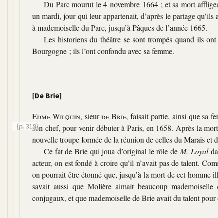
Du Parc mourut le 4 novembre 1664 ; et sa mort affligea 
un mardi, jour qui leur appartenait, d’après le partage qu’ils 
à mademoiselle du Parc, jusqu’à Pâques de l’année 1665.
Les historiens du théâtre se sont trompés quand ils ont 
Bourgogne ; ils l’ont confondu avec sa femme.
[De Brie]
Edme Wilquin
, sieur
de Brie
, faisait partie, ainsi que sa
{p. 319}
son chef, pour venir débuter
à Paris, en 1658. Après la mort
nouvelle troupe formée de la réunion de celles du Marais et d
Ce fat de Brie qui joua d’original le rôle de
M. Loyal
da
acteur, on est fondé à croire qu’il n’avait pas de talent. Comm
on pourrait être étonné que, jusqu’à la mort de cet homme ill
savait aussi que Molière aimait beaucoup mademoiselle de
conjugaux, et que mademoiselle de Brie avait du talent pour d