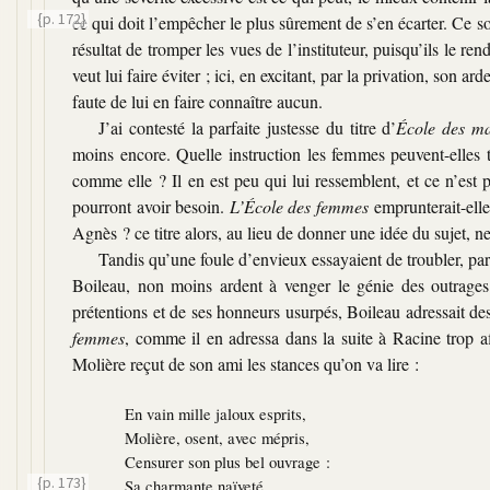
{p. 172}
ce qui doit l’empêcher le plus sûrement
de s’en écarter. Ce 
résultat de tromper les vues de l’instituteur, puisqu’ils le re
veut lui faire éviter ; ici, en excitant, par la privation, son ar
faute de lui en faire connaître aucun.
J’ai contesté la parfaite justesse du titre d’
École des ma
moins encore. Quelle instruction les femmes peuvent-elles 
comme elle ? Il en est peu qui lui ressemblent, et ce n’est 
pourront avoir besoin.
L’École des femmes
emprunterait-elle
Agnès ? ce titre alors, au lieu de donner une idée du sujet, n
Tandis qu’une foule d’envieux essayaient de troubler, par 
Boileau, non moins ardent à venger le génie des outrages 
prétentions et de ses honneurs usurpés, Boileau adressait de
femmes
, comme il en adressa dans la suite à Racine trop af
Molière reçut de son ami les stances qu’on va lire :
En vain mille jaloux esprits,
Molière, osent, avec mépris,
Censurer son plus bel ouvrage :
{p. 173}
Sa charmante naïveté