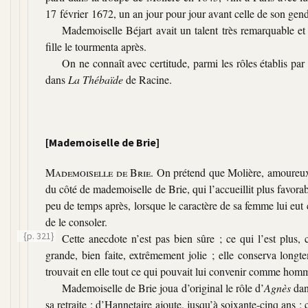
17 février 1672, un an jour pour jour avant celle de son gend
Mademoiselle Béjart avait un talent très remarquable et 
fille le tourmenta après.
On ne connaît avec certitude, parmi les rôles établis p
dans
La Thébaïde
de Racine.
[Mademoiselle de Brie]
Mademoiselle de Brie
. On prétend que Molière, amoureux 
du côté de mademoiselle de Brie, qui l’accueillit plus favor
peu de temps après, lorsque le caractère de sa femme lui eut
de le consoler.
{p. 321}
Cette anecdote n’est pas bien sûre ; ce qui l’est plus, 
grande, bien faite, extrêmement jolie ; elle conserva longte
trouvait en elle tout ce qui pouvait lui convenir comme ho
Mademoiselle de Brie joua d’original le rôle d’
Agnès
da
sa retraite ; d’Hannetaire ajoute, jusqu’à soixante-cinq ans ;