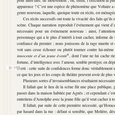
pour ainsi dire, de mouvement ; où, enfin, l’exécution la plus 
apparence ? C’est une espèce de phénomène que Voltaire a 
genre nouveau, laquelle, quoique toute en récits, est ménagée a
Ces récits successifs ont toute la vivacité des faits qu’ils 
scène. Chaque narration reproduit l’événement qui vient d’arri
nécessaire pour un événement nouveau : ainsi, l’attentio
personnage qui a le plus d’intérêt à tout cacher, informe de t
confiance du premier ; nous jouissons de la rage muette et c
voit sans cesse échouer ou plutôt tourner contre lui-même
innocente et d’un jeune éventé
4
, dont l’une ne lui cache rie
fortune, d’intelligence avec l’amour, semble protéger, en dépi
{p. 169}
averti : cette suite de confidences forme donc véritablement u
ce que les jeux et les coups de théâtre peuvent avoir de plus v
Plusieurs sortes d’invraisemblances résultaient nécessai
Il fallait que le lieu de la scène fût une place publiqu
passer dans la maison habitée par Agnès ; et cependant c’es
entretiens d’Arnolphe avec la jeune fille qu’il veut cacher à t
Il fallait, par suite de cette première nécessité, qu’Hora
par hasard dans la rue : défaut si sensible, que Molière, dés