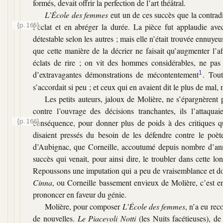
formés, devait offrir la perfection de l’art théâtral.
L’École des femmes
eut un de ces succès que la contradi
{p. 165}
l’éclat et en abréger la durée. La pièce fut
applaudie avec
détestable selon les autres ; mais elle n’était trouvée ennuye
que cette manière de la décrier ne faisait qu’augmenter l’a
éclats de rire ; on vit des hommes considérables, ne pas 
d’extravagantes démonstrations de mécontentement
1
. Tout
s’accordait si peu ; et ceux qui en avaient dit le plus de mal,
Les petits auteurs, jaloux de Molière, ne s’épargnèren
contre l’ouvrage des décisions tranchantes, ils l’attaqu
{p. 166}
conséquence, pour donner plus de poids à des critiques qu’
disaient pressés du besoin de les défendre contre le poète 
d’Aubignac, que Corneille, accoutumé depuis nombre d’ann
succès qui venait, pour ainsi dire, le troubler dans cette lo
Repoussons une imputation qui a peu de vraisemblance et dont
Cinna
, ou Corneille bassement envieux de Molière, c’est ent
prononcer en faveur du génie.
Molière, pour composer
L’École des femmes
, n’a eu re
de nouvelles.
Le Piacevoli Notti
(les Nuits facétieuses), de