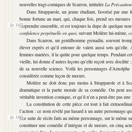
nouvelles tragi-comiques de Scarron, intitulée
La Précaution 
Dans Strapparole, un jeune étudiant, favorisé par une f
bonne fortune au mari, qui, chaque fois, prend ses mesures
{p. 167}
surprendre ensemble, et est toujours la dupe de quelque nou
confidence perpétuelle en quoi
, suivant Molière lui-même,
c
Dans Scarron, un gentilhomme grenadin, souvent trompe 
élever exprès et qu’il entoure de valets aussi sots qu’elle. 
femmes mariées, il la quitte pour quelque temps. Pendant ce
vieille, lui donne d’autres leçons qu’elle reçoit avec docilité 
de sa nouvelle science. Voilà les personnages d’Arnolphe e
considérée comme leçon de mœurs.
Molière ne doit donc pas moins à Strapparole et à Scar
dramatique et la partie morale de sa comédie. On peut assu
véritable invention comique, et qu’il n’en a peut-être pas une 
La constitution de cette pièce est tout à fait extraord
l’action : ce nom révélé par hasard à un autre personnage qui 
{p. 168}
une suite de récits faits au même personnage, sur le même su
constituer une comédie d’intrigue et de mœurs, en cinq actes, 