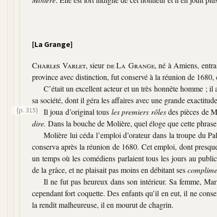
[La Grange]
Charles Varlet
, sieur
de La Grange
, né à Amiens, entra
province avec distinction, fut conservé à la réunion de 1680, e
C’était un excellent acteur et un très honnête homme ; il av
sa société, dont il géra les affaires avec une grande exactitud
{p. 315}
Il joua d’original tous
les premiers rôles
des pièces de M
dire.
Dans la bouche de Molière, quel éloge que cette phrase 
Molière lui céda l’emploi d’orateur dans la troupe du Pala
conserva après la réunion de 1680. Cet emploi, dont presque
un temps où les comédiens parlaient tous les jours au public.
de la grâce, et ne plaisait pas moins en débitant ses
complime
Il ne fut pas heureux dans son intérieur. Sa femme, Ma
cependant fort coquette. Des enfants qu’il en eut, il ne cons
la rendit malheureuse, il en mourut de chagrin.