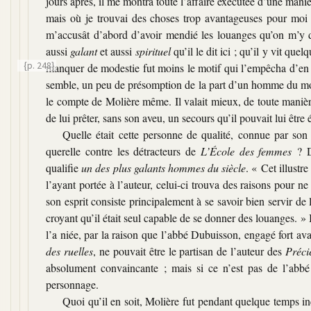
jours après, il me montra toute l’affaire exécutée d’une manièr
mais où je trouvai des choses trop avantageuses pour moi ; 
m’accusât d’abord d’avoir mendié les louanges qu’on m’y 
aussi
galant
et aussi
spirituel
qu’il le dit ici ; qu’il y vit quel
{p. 248}
manquer de modestie fut moins le motif qui l’empêcha d’en f
semble, un peu de présomption de la part d’un homme du mond
le compte de Molière même. Il valait mieux, de toute manière,
de lui prêter, sans son aveu, un secours qu’il pouvait lui êtr
Quelle était cette personne de qualité, connue par son 
querelle contre les détracteurs de
L’École des femmes
? D
qualifie
un des plus galants hommes du siècle
.
« Cet illustre
l’ayant portée à l’auteur, celui-ci trouva des raisons pour n
son esprit consiste principalement à se savoir bien servir de l
croyant qu’il était seul capable de se donner des louanges. »
B
l’a niée, par la raison que l’abbé Dubuisson, engagé fort avan
des ruelles
, ne pouvait être le partisan de l’auteur des
Préci
absolument convaincante ; mais si ce n’est pas de l’abbé
personnage.
Quoi qu’il en soit, Molière fut pendant quelque temps ince