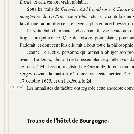
Lucile
, et cela est fort vraisemblable.
Sous les traits de
Célimène
du
Misanthrope
, d’
Elmire
d
imaginaire
, de
La Princesse d’Élide
, etc., elle contribua a
la vit jouer admirablement, et avec la plus grande finesse, un rô
Sa voix était charmante ; elle chantait avec beaucoup de
trop la magnificence. Que de raisons pour plaire, pour am
l’adorait, et dont cent fois elle mit à bout toute la philosophie
Jeanne Le Doux, personne qui aimait à obliger son pro
avec la Le Doux, abusant de la ressemblance qu’elle avait dans
ce nom, à M. Lescot, magistrat de Grenoble, furent condamné
verges devant la maison où demeurait cette actrice. Ce f
17 octobre 1675, et on l’exécuta le 24.
{p. 324}
Les annalistes du théâtre ont regardé cette anecdote
comm
Troupe de l’hôtel de Bourgogne.