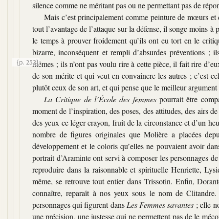
silence comme ne méritant pas ou ne permettant pas de répons
Mais c’est principalement comme peinture de mœurs et 
tout l’avantage de l’attaque sur la défense, il songe moins à 
le temps à prouver froidement qu’ils ont eu tort en le critiqua
bizarre, inconséquent et rempli d’absurdes préventions ; i
{p. 253}
mêmes ; ils n’ont pas voulu rire à cette pièce, il fait rire
d’eux
de son mérite et qui veut en convaincre les autres ; c’est 
plutôt ceux de son art, et qui pense que le meilleur argumen
La Critique de l’École des femmes
pourrait être compar
moment de l’inspiration, des poses, des attitudes, des airs de
des yeux ce léger crayon, fruit de la circonstance et d’un he
nombre de figures originales que Molière a placées depui
développement et le coloris qu’elles ne pouvaient avoir dan
portrait d’Araminte ont servi à composer les personnages de
reproduire dans la raisonnable et spirituelle Henriette, Lysi
même, se retrouve tout entier dans Trissotin. Enfin, Dorant
connaître, reparaît à nos yeux sous le nom de Clitandre
personnages qui figurent dans
Les Femmes savantes
; elle n
une précision, une justesse qui ne permettent pas de le méco