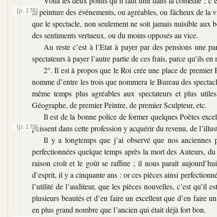
Voilà les deux points qu’il faut unir dans la comédie ; c’e
{p. 178}
la peinture des événements, ou agréables, ou fâcheux de la v
que le spectacle, non seulement ne soit jamais nuisible aux b
des sentiments vertueux, ou du moins opposés au vice.
Au reste c’est à l’Etat à payer par des pensions une parti
spectateurs à payer l’autre partie de ces frais, parce qu’ils en r
2°. Il est à propos que le Roi crée une place de premier 
nomme d’entre les trois que nommera le Bureau des spectacles,
même temps plus agréables aux spectateurs et plus util
Géographe, de premier Peintre, de premier Sculpteur, etc.
Il est de la bonne police de former quelques Poètes excell
{p. 179}
puissent dans
cette profession y acquérir du revenu, de l’illu
Il y a longtemps que j’ai observé que nos anciennes pi
perfectionnées quelque temps après la mort des Auteurs, du 
raison croît et le goût se raffine ; il nous paraît aujourd’h
d’esprit, il y a cinquante ans : or ces pièces ainsi perfection
l’utilité de l’auditeur, que les pièces nouvelles, c’est qu’i
plusieurs beautés et d’en faire un excellent que d’en faire u
en plus grand nombre que l’ancien qui était déjà fort bon.