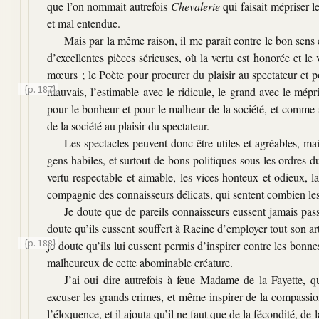
que l’on nommait autrefois
Chevalerie
qui faisait mépriser l
et mal entendue.
Mais par la même raison, il me paraît contre le bon sens 
d’excellentes pièces sérieuses, où la vertu est honorée et le 
mœurs ; le Poète pour procurer du plaisir au spectateur et 
{p. 187}
mauvais, l’estimable avec le ridicule, le grand avec le mépr
pour le bonheur et pour le malheur de la société, et comme si 
de la société au plaisir du spectateur.
Les spectacles peuvent donc être utiles et agréables, ma
gens habiles, et surtout de bons politiques sous les ordres du
vertu respectable et aimable, les vices honteux et odieux, 
compagnie des connaisseurs délicats, qui sentent combien l
Je doute que de pareils connaisseurs eussent jamais pass
doute qu’ils eussent souffert à Racine d’employer tout son a
{p. 188}
je doute qu’ils lui eussent permis d’inspirer contre les b
malheureux de cette abominable créature.
J’ai oui dire autrefois à feue Madame de la Fayette, 
excuser les grands crimes, et même inspirer de la compassion
l’éloquence, et il ajouta qu’il ne faut que de la fécondité, de 