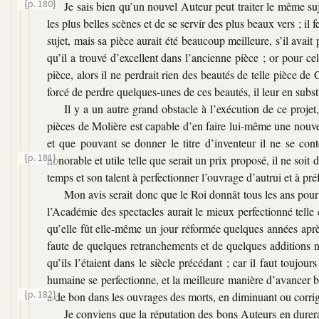
{p. 180}
Je sais bien qu’un nouvel Auteur peut traiter le même suj
les plus belles scènes et de se servir des plus beaux vers ; il
sujet, mais sa pièce aurait été beaucoup meilleure, s’il avait
qu’il a trouvé d’excellent dans l’ancienne pièce ; or pour cel
pièce, alors il ne perdrait rien des beautés de telle pièce de 
forcé de perdre quelques-unes de ces beautés, il leur en substi
Il y a un autre grand obstacle à l’exécution de ce projet
pièces de Molière est capable d’en faire lui-même une nouve
et que pouvant se donner le titre d’inventeur il ne se con
{p. 181}
honorable et utile telle que serait un
prix proposé, il ne soit
temps et son talent à perfectionner l’ouvrage d’autrui et à préfé
Mon avis serait donc que le Roi donnât tous les ans pour
l’Académie des spectacles aurait le mieux perfectionné tell
qu’elle fût elle-même un jour réformée quelques années après 
faute de quelques retranchements et de quelques additions né
qu’ils l’étaient dans le siècle précédant ; car il faut toujou
humaine se perfectionne, et la meilleure manière d’avancer be
{p. 182}
a de bon dans les ouvrages des morts, en diminuant ou corrig
Je conviens que la réputation des bons Auteurs en durera