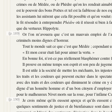
crimes ou de Médée, ou de Phèdre qu’on les rendrait aimables 
est le pouvoir des bons Poètes et tel est la faiblesse de nos e
les assistants lui nièrent que cela fût possible et qu’on voulut
le fit résoudre à entreprendre
Phèdre
où il réussit si bien à f
que du vertueux Hippolyte.
{p. 189}
Or l’on m’avouera que c’est un mauvais emploi de l’ar
criminels moins dignes d’horreur.
Tout le monde sait ce que c’est que Médée ; cependant un 
«
Et mon cœur était fait pour aimer la vertu. »
En bonne foi, n’est-ce pas réellement blasphémer contre l
Il prouve en même temps son esprit et son peu de jugeme
Il est utile à la société de mettre les méchants, les injust
les traits et les couleurs qui peuvent exciter dans le spectat
avec des traits et des couleurs qui diminuent le crime en y d
digne d’un honnête homme et d’un bon citoyen d’employer 
pour le malheureux Nivet morts sur la roue, pour l’infâme Cat
{p. 190}
Je crois même qu’ils eussent aperçu et qu’ils eussen
quelques sentiments de justice et de bienfaisance sont dans l