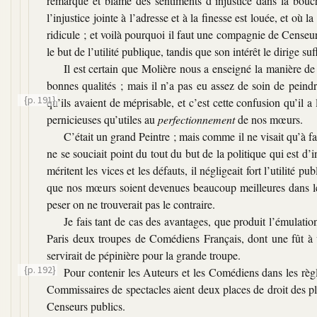
remarqué et blâmé des sentiments d’injustice dans la bouch
l’injustice jointe à l’adresse et à la finesse est louée, et où 
ridicule ; et voilà pourquoi il faut une compagnie de Censeurs
le but de l’utilité publique, tandis que son intérêt le dirige su
Il est certain que Molière nous a enseigné la manière d
bonnes qualités ; mais il n’a pas eu assez de soin de peindr
{p. 191}
qu’ils avaient de méprisable, et c’est
cette confusion qu’il a
pernicieuses qu’utiles au
perfectionnement
de nos mœurs.
C’était un grand Peintre ; mais comme il ne visait qu’à fai
ne se souciait point du tout du but de la politique qui est d’i
méritent les vices et les défauts, il négligeait fort l’utilité 
que nos mœurs soient devenues beaucoup meilleures dans le 
peser on ne trouverait pas le contraire.
Je fais tant de cas des avantages, que produit l’émulation
Paris deux troupes de Comédiens Français, dont une fût à u
servirait de pépinière pour la grande troupe.
{p. 192}
Pour contenir les Auteurs et les Comédiens
dans les rè
Commissaires de spectacles aient deux places de droit des 
Censeurs publics.