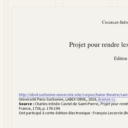
Charles-Irén
Projet pour rendre les
Édition
http://obvil.sorbonne-universite.site/corpus/haine-theatre/sain
Université Paris-Sorbonne, LABEX OBVIL
,
2018
,
license cc
.
Source :
Charles-Irénée Castel de Saint-Pierre
,
Projet pour rendr
France
,
1726
,
p. 176-194
.
Ont participé à cette édition électronique :
François Lecercle (R