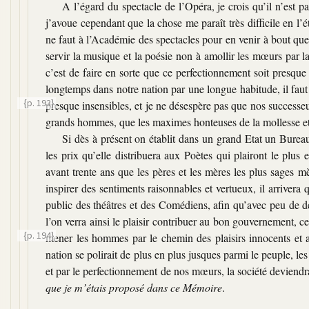
A l’égard du spectacle de l’Opéra, je crois qu’il n’est 
j’avoue cependant que la chose me paraît très difficile en l’é
ne faut à l’Académie des spectacles pour en venir à bout que 
servir la musique et la poésie non à amollir les mœurs par la
c’est de faire en sorte que ce perfectionnement soit presque
longtemps dans notre nation par une longue habitude, il fau
{p. 193}
presque insensibles, et je ne désespère pas que
nos successeu
grands hommes, que les maximes honteuses de la mollesse et l
Si dès à présent on établit dans un grand Etat un Bureau 
les prix qu’elle distribuera aux Poètes qui plairont le plus 
avant trente ans que les pères et les mères les plus sages
inspirer des sentiments raisonnables et vertueux, il arrivera 
public des théâtres et des Comédiens, afin qu’avec peu de dé
l’on verra ainsi le plaisir contribuer au bon gouvernement, ce 
{p. 194}
mener les hommes par le chemin des plaisirs innocents et 
nation se polirait de plus en plus jusques parmi le peuple, les
et par le perfectionnement de nos mœurs, la société deviendra
que je m’étais proposé dans ce Mémoire
.