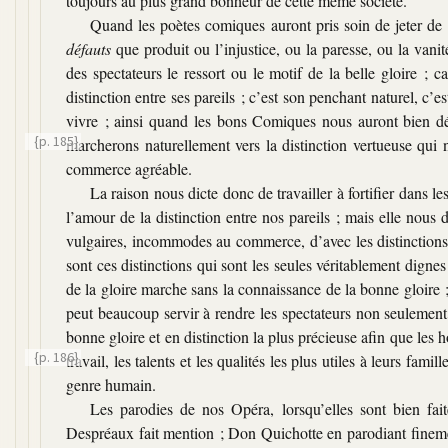
toujours au plus grand bonheur de cette même société.
Quand les poètes comiques auront pris soin de jeter de
défauts
que produit ou l’injustice, ou la paresse, ou la vanit
des spectateurs le ressort ou le motif de la belle gloire ;
distinction entre ses pareils ; c’est son penchant naturel, c’e
vivre ; ainsi quand les bons Comiques nous auront bien dég
{p. 185}
marcherons naturellement
vers la distinction vertueuse qui 
commerce agréable.
La raison nous dicte donc de travailler à fortifier dans 
l’amour de la distinction entre nos pareils ; mais elle nous 
vulgaires, incommodes au commerce, d’avec les distinctions p
sont ces distinctions qui sont les seules véritablement digne
de la gloire marche sans la connaissance de la bonne gloire ;
peut beaucoup servir à rendre les spectateurs non seulement 
bonne gloire et en distinction la plus précieuse afin que les 
{p. 186}
travail, les talents et les qualités les
plus utiles à leurs famill
genre humain.
Les parodies de nos Opéra, lorsqu’elles sont bien fait
Despréaux fait mention ; Don Quichotte en parodiant fineme