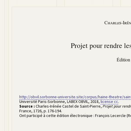
Charles-Irén
Projet pour rendre les
Édition
http://obvil.sorbonne-universite.site/corpus/haine-theatre/sain
Université Paris-Sorbonne, LABEX OBVIL
,
2018
,
license cc
.
Source :
Charles-Irénée Castel de Saint-Pierre
,
Projet pour rendr
France
,
1726
,
p. 176-194
.
Ont participé à cette édition électronique :
François Lecercle (R