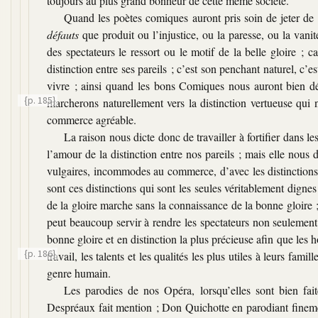
toujours au plus grand bonheur de cette même société.
Quand les poètes comiques auront pris soin de jeter de
défauts
que produit ou l’injustice, ou la paresse, ou la vanit
des spectateurs le ressort ou le motif de la belle gloire ;
distinction entre ses pareils ; c’est son penchant naturel, c’e
vivre ; ainsi quand les bons Comiques nous auront bien dég
{p. 185}
marcherons naturellement
vers la distinction vertueuse qui 
commerce agréable.
La raison nous dicte donc de travailler à fortifier dans 
l’amour de la distinction entre nos pareils ; mais elle nous 
vulgaires, incommodes au commerce, d’avec les distinctions p
sont ces distinctions qui sont les seules véritablement digne
de la gloire marche sans la connaissance de la bonne gloire ;
peut beaucoup servir à rendre les spectateurs non seulement 
bonne gloire et en distinction la plus précieuse afin que les 
{p. 186}
travail, les talents et les qualités les
plus utiles à leurs famill
genre humain.
Les parodies de nos Opéra, lorsqu’elles sont bien fait
Despréaux fait mention ; Don Quichotte en parodiant fineme