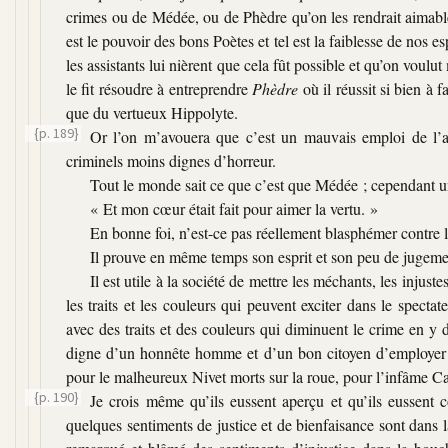
crimes ou de Médée, ou de Phèdre qu’on les rendrait aimables 
est le pouvoir des bons Poètes et tel est la faiblesse de nos e
les assistants lui nièrent que cela fût possible et qu’on voulut
le fit résoudre à entreprendre
Phèdre
où il réussit si bien à f
que du vertueux Hippolyte.
{p. 189}
Or l’on m’avouera que c’est un mauvais emploi de l’ar
criminels moins dignes d’horreur.
Tout le monde sait ce que c’est que Médée ; cependant un 
«
Et mon cœur était fait pour aimer la vertu. »
En bonne foi, n’est-ce pas réellement blasphémer contre l
Il prouve en même temps son esprit et son peu de jugeme
Il est utile à la société de mettre les méchants, les injust
les traits et les couleurs qui peuvent exciter dans le spectat
avec des traits et des couleurs qui diminuent le crime en y d
digne d’un honnête homme et d’un bon citoyen d’employer 
pour le malheureux Nivet morts sur la roue, pour l’infâme Cat
{p. 190}
Je crois même qu’ils eussent aperçu et qu’ils eussen
quelques sentiments de justice et de bienfaisance sont dans l