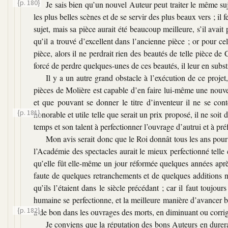
{p. 180}
Je sais bien qu’un nouvel Auteur peut traiter le même suj
les plus belles scènes et de se servir des plus beaux vers ; il
sujet, mais sa pièce aurait été beaucoup meilleure, s’il avait
qu’il a trouvé d’excellent dans l’ancienne pièce ; or pour cel
pièce, alors il ne perdrait rien des beautés de telle pièce de 
forcé de perdre quelques-unes de ces beautés, il leur en substi
Il y a un autre grand obstacle à l’exécution de ce projet
pièces de Molière est capable d’en faire lui-même une nouve
et que pouvant se donner le titre d’inventeur il ne se con
{p. 181}
honorable et utile telle que serait un
prix proposé, il ne soit
temps et son talent à perfectionner l’ouvrage d’autrui et à préfé
Mon avis serait donc que le Roi donnât tous les ans pour
l’Académie des spectacles aurait le mieux perfectionné tell
qu’elle fût elle-même un jour réformée quelques années après 
faute de quelques retranchements et de quelques additions né
qu’ils l’étaient dans le siècle précédant ; car il faut toujou
humaine se perfectionne, et la meilleure manière d’avancer be
{p. 182}
a de bon dans les ouvrages des morts, en diminuant ou corrig
Je conviens que la réputation des bons Auteurs en durera