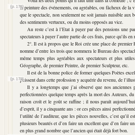
Voilà les deux points qu’il faut unir dans la comédie ; c’e
{p. 178}
la peinture des événements, ou agréables, ou fâcheux de la v
que le spectacle, non seulement ne soit jamais nuisible aux b
des sentiments vertueux, ou du moins opposés au vice.
Au reste c’est à l’Etat à payer par des pensions une parti
spectateurs à payer l’autre partie de ces frais, parce qu’ils en r
2°. Il est à propos que le Roi crée une place de premier 
nomme d’entre les trois que nommera le Bureau des spectacles,
même temps plus agréables aux spectateurs et plus util
Géographe, de premier Peintre, de premier Sculpteur, etc.
Il est de la bonne police de former quelques Poètes excell
{p. 179}
puissent dans
cette profession y acquérir du revenu, de l’illu
Il y a longtemps que j’ai observé que nos anciennes pi
perfectionnées quelque temps après la mort des Auteurs, du 
raison croît et le goût se raffine ; il nous paraît aujourd’h
d’esprit, il y a cinquante ans : or ces pièces ainsi perfection
l’utilité de l’auditeur, que les pièces nouvelles, c’est qu’i
plusieurs beautés et d’en faire un excellent que d’en faire u
en plus grand nombre que l’ancien qui était déjà fort bon.