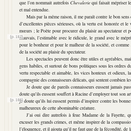
que l’on nommait autrefois
Chevalerie
qui faisait mépriser l
et mal entendue.
Mais par la même raison, il me paraît contre le bon sens 
d’excellentes pièces sérieuses, où la vertu est honorée et le 
mœurs ; le Poète pour procurer du plaisir au spectateur et 
{p. 187}
mauvais, l’estimable avec le ridicule, le grand avec le mépr
pour le bonheur et pour le malheur de la société, et comme si 
de la société au plaisir du spectateur.
Les spectacles peuvent donc être utiles et agréables, ma
gens habiles, et surtout de bons politiques sous les ordres du
vertu respectable et aimable, les vices honteux et odieux, 
compagnie des connaisseurs délicats, qui sentent combien l
Je doute que de pareils connaisseurs eussent jamais pass
doute qu’ils eussent souffert à Racine d’employer tout son a
{p. 188}
je doute qu’ils lui eussent permis d’inspirer contre les b
malheureux de cette abominable créature.
J’ai oui dire autrefois à feue Madame de la Fayette, 
excuser les grands crimes, et même inspirer de la compassion
l’éloquence, et il ajouta qu’il ne faut que de la fécondité, de 