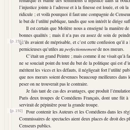
remarqué et blâmé des sentiments d’injustice dans la bouch
l’injustice jointe à l’adresse et à la finesse est louée, et où 
ridicule ; et voilà pourquoi il faut une compagnie de Censeurs
le but de l’utilité publique, tandis que son intérêt le dirige su
Il est certain que Molière nous a enseigné la manière d
bonnes qualités ; mais il n’a pas eu assez de soin de peindr
{p. 191}
qu’ils avaient de méprisable, et c’est
cette confusion qu’il a
pernicieuses qu’utiles au
perfectionnement
de nos mœurs.
C’était un grand Peintre ; mais comme il ne visait qu’à fai
ne se souciait point du tout du but de la politique qui est d’i
méritent les vices et les défauts, il négligeait fort l’utilité 
que nos mœurs soient devenues beaucoup meilleures dans le 
peser on ne trouverait pas le contraire.
Je fais tant de cas des avantages, que produit l’émulation
Paris deux troupes de Comédiens Français, dont une fût à u
servirait de pépinière pour la grande troupe.
{p. 192}
Pour contenir les Auteurs et les Comédiens
dans les rè
Commissaires de spectacles aient deux places de droit des 
Censeurs publics.