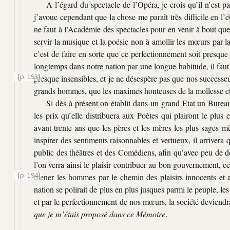
A l’égard du spectacle de l’Opéra, je crois qu’il n’est 
j’avoue cependant que la chose me paraît très difficile en l’é
ne faut à l’Académie des spectacles pour en venir à bout que 
servir la musique et la poésie non à amollir les mœurs par la
c’est de faire en sorte que ce perfectionnement soit presque
longtemps dans notre nation par une longue habitude, il fau
{p. 193}
presque insensibles, et je ne désespère pas que
nos successeu
grands hommes, que les maximes honteuses de la mollesse et l
Si dès à présent on établit dans un grand Etat un Bureau 
les prix qu’elle distribuera aux Poètes qui plairont le plus 
avant trente ans que les pères et les mères les plus sages
inspirer des sentiments raisonnables et vertueux, il arrivera 
public des théâtres et des Comédiens, afin qu’avec peu de dé
l’on verra ainsi le plaisir contribuer au bon gouvernement, ce 
{p. 194}
mener les hommes par le chemin des plaisirs innocents et 
nation se polirait de plus en plus jusques parmi le peuple, les
et par le perfectionnement de nos mœurs, la société deviendra
que je m’étais proposé dans ce Mémoire
.