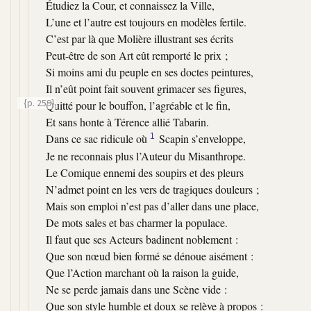
Étudiez la Cour, et connaissez la Ville,
L’une et l’autre est toujours en modèles fertile.
C’est par là que Molière illustrant ses écrits
Peut-être de son Art eût remporté le prix ;
Si moins ami du peuple en ses doctes peintures,
Il n’eût point fait souvent grimacer ses figures,
{p. 259}
Quitté pour le bouffon, l’agréable et le fin,
Et sans honte à Térence allié Tabarin.
Dans ce sac ridicule où
1
Scapin s’enveloppe,
Je ne reconnais plus l’Auteur du Misanthrope.
Le Comique ennemi des soupirs et des pleurs
N’admet point en les vers de tragiques douleurs ;
Mais son emploi n’est pas d’aller dans une place,
De mots sales et bas charmer la populace.
Il faut que ses Acteurs badinent noblement :
Que son nœud bien formé se dénoue aisément :
Que l’Action marchant où la raison la guide,
Ne se perde jamais dans une Scène vide :
Que son style humble et doux se relève à propos :