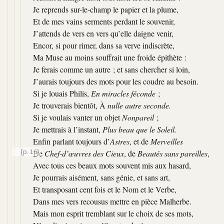
Je reprends sur-le-champ le papier et la plume,
Et de mes vains serments perdant le souvenir,
J’attends de vers en vers qu’elle daigne venir,
Encor, si pour rimer, dans sa verve indiscrète,
Ma Muse au moins souffrait une froide épithète :
Je ferais comme un autre ; et sans chercher si loin,
J’aurais toujours des mots pour les coudre au besoin.
Si je louais Philis,
En miracles féconde
;
Je trouverais bientôt, À
nulle autre seconde.
Si je voulais vanter un objet
Nonpareil
;
Je mettrais à l’instant,
Plus beau que le Soleil.
Enfin parlant toujours d’
Astres
, et de
Merveilles
{p. 16}
De
Chef-d’œuvres des Cieux
, de
Beautés sans pareilles
,
Avec tous ces beaux mots souvent mis aux hasard,
Je pourrais aisément, sans génie, et sans art,
Et transposant cent fois et le Nom et le Verbe,
Dans mes vers recousus mettre en pièce Malherbe.
Mais mon esprit tremblant sur le choix de ses mots,