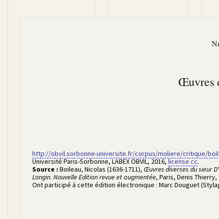
Ni
Œuvres d
http://obvil.sorbonne-universite.fr/corpus/moliere/critique/bo
Université Paris-Sorbonne, LABEX OBVIL
,
2016
,
license cc
.
Source :
Boileau, Nicolas (1636-1711)
,
Œuvres diverses du sieur D*
Longin. Nouvelle Edition revue et augmentée
, Paris,
Denis Thierry
,
Ont participé à cette édition électronique :
Marc Douguet (Styl