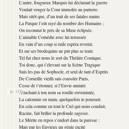
L’autre, fougueux Marquis lui déclarant la guerre
Voulait venger la Cour immolée au parterre.
Mais sitôt que, d’un trait de ses fatales mains
La Parque l’eût rayé du nombre des Humains ;
On reconnut le prix de sa Muse éclipsée.
L’aimable Comédie avec lui terrassée
En vain d’un coup si rude espéra revenir,
Et sur ses brodequins ne put plus se tenir.
Tel fut chez nous le sort du Théâtre Comique.
Toi donc, qui t’élevant sur la Scène Tragique
Suis les pas de Sophocle, et seul de tant d’Esprits
De Corneille vieilli sais consoler Paris,
Cesse de t’étonner, si l’Envie animée
{p. 157}
Attachant à ton nom sa rouille envenimée,
La calomnie en main, quelquefois te poursuit.
En cela comme en tout le Ciel qui nous conduit,
Racine, fait briller la profonde sagesse.
Le Mérite en repos s’endort dans la paresse :
Mais par les Envieux un génie excité