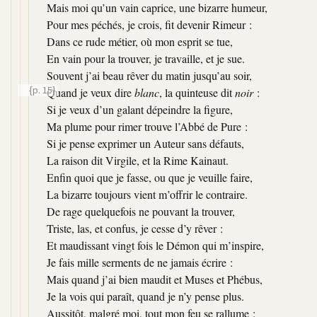
Mais moi qu’un vain caprice, une bizarre humeur,
Pour mes péchés, je crois, fit devenir Rimeur :
Dans ce rude métier, où mon esprit se tue,
En vain pour la trouver, je travaille, et je sue.
Souvent j’ai beau rêver du matin jusqu’au soir,
{p. 15}
Quand je veux dire
blanc
, la quinteuse dit
noir
:
Si je veux d’un galant dépeindre la figure,
Ma plume pour rimer trouve l’Abbé de Pure :
Si je pense exprimer un Auteur sans défauts,
La raison dit Virgile, et la Rime Kainaut.
Enfin quoi que je fasse, ou que je veuille faire,
La bizarre toujours vient m’offrir le contraire.
De rage quelquefois ne pouvant la trouver,
Triste, las, et confus, je cesse d’y rêver :
Et maudissant vingt fois le Démon qui m’inspire,
Je fais mille serments de ne jamais écrire :
Mais quand j’ai bien maudit et Muses et Phébus,
Je la vois qui paraît, quand je n’y pense plus.
Aussitôt, malgré moi, tout mon feu se rallume :