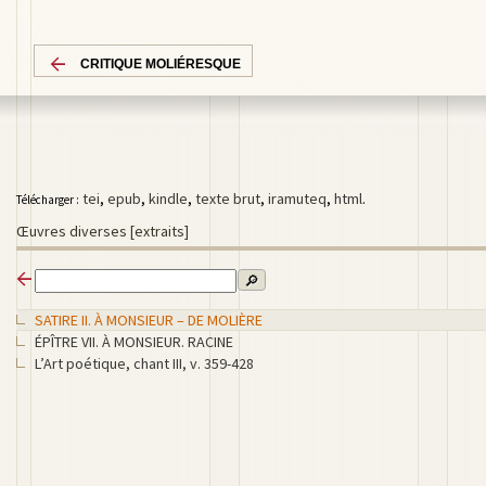
CRITIQUE MOLIÉRESQUE
tei
,
epub
,
kindle
,
texte brut
,
iramuteq
,
html
.
Télécharger :
Œuvres diverses [extraits]
🔎
SATIRE II. À MONSIEUR – DE MOLIÈRE
ÉPÎTRE VII. À MONSIEUR. RACINE
L’Art poétique, chant III, v. 359-428