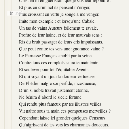
C’est en m’en guérissant que je sais leur répondre :
Et plus en criminel ils pensent m’ériger,
{p. 158}
Plus croissant en vertu je songe à me venger.
Imite mon exemple ; et lorsqu’une Cabale,
Un tas de vains Auteurs follement te ravale,
Profite de leur haine, et de leur mauvais sens :
Ris du bruit passager de leurs cris impuissants.
Que peut contre tes vers une ignorance vaine ?
Le Parnasse Français anobli par ta veine
Contre tous ces complots saura te maintenir.
Et soulever pour toi l’équitable Avenir.
Et qui voyant un jour la douleur vertueuse
De Phèdre malgré soi perfide, incestueuse,
D’un si noble travail justement étonné,
Ne bénira d’abord le siècle fortuné
Qui rendu plus fameux par tes illustres veilles
Vit naître sous ta main ces pompeuses merveilles ?
Cependant laisse ici gronder quelques Censeurs,
Qu’aigrissent de tes vers les charmantes douceurs.