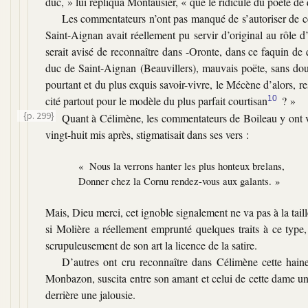
duc, »
lui répliqua Montausier,
« que le ridicule du poëte de
Les commentateurs n’ont pas manqué de s’autoriser de ce
Saint-Aignan avait réellement pu servir d’original au rôle
serait avisé de reconnaître dans -Oronte, dans ce faquin de 
duc de Saint-Aignan (Beauvillers), mauvais poëte, sans do
pourtant et du plus exquis savoir-vivre, le Mécène d’alors, r
cité partout pour le modèle du plus parfait courtisan
10
? »
{p. 299}
Quant à Célimène, les commentateurs de Boileau y ont
vingt-huit mis après, stigmatisait dans ses vers :
« Nous la verrons hanter les plus honteux brelans,
Donner chez la Cornu rendez-vous aux galants. »
Mais, Dieu merci, cet ignoble signalement ne va pas à la ta
si Molière a réellement emprunté quelques traits à ce type,
scrupuleusement de son art la licence de la satire.
D’autres ont cru reconnaître dans Célimène cette hai
Monbazon, suscita entre son amant et celui de cette dame un 
derrière une jalousie.