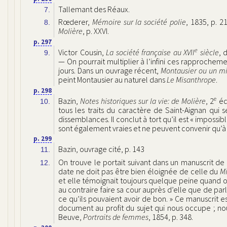
Tallemant des Réaux.
7.
Rœderer,
Mémoire sur la société polie
, 1835, p. 
8.
Molière
, p. XXVI.
p. 297
e
Victor Cousin,
La société française au XVII
siècle
, 
9.
— On pourrait multiplier à l’infini ces rapprocheme
jours. Dans un ouvrage récent,
Montausier ou un mi
peint Montausier au naturel dans
Le Misanthrope
.
p. 298
e
Bazin,
Notes historiques sur la vie: de Molière
, 2
édi
10.
tous les traits du caractère de Saint-Aignan qui 
dissemblances. Il conclut à tort qu’il est
« impossibl
sont également vraies et ne peuvent convenir qu’à l
p. 299
Bazin, ouvrage cité, p. 143
11.
On trouve le portait suivant dans un manuscrit de
12.
date ne doit pas être bien éloignée de celle du
M
et elle témoignait toujours quelque peine quand on
au contraire faire sa cour auprès d’elle que de par
ce qu’ils pouvaient avoir de bon. »
Ce manuscrit es
document au profit du sujet qui nous occupe ; no
Beuve,
Portraits de femmes
, 1854, p. 348.