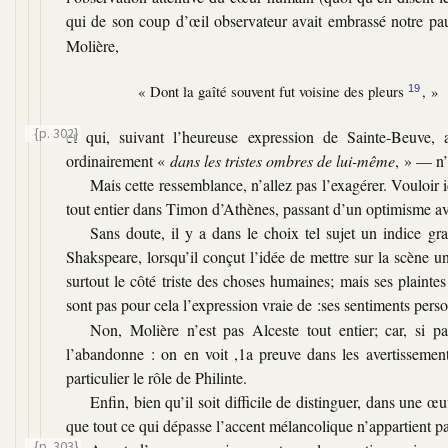
qui de son coup d’œil observateur avait embrassé notre p
Molière,
« Dont la gaîté souvent fut voisine des pleurs
, »
19
{p. 302}
et qui, suivant l’heureuse expression de Sainte-Beuve, a
ordinairement
«
dans les tristes ombres de lui-même
, »
— n’e
Mais cette ressemblance, n’allez pas l’exagérer. Vouloir 
tout entier dans Timon d’Athènes, passant d’un optimisme av
Sans doute, il y a dans le choix tel sujet un indice gra
Shakspeare, lorsqu’il conçut l’idée de mettre sur la scène un
surtout le côté triste des choses humaines; mais ses plaint
sont pas pour cela l’expression vraie de :ses sentiments perso
Non, Molière n’est pas Alceste tout entier; car, si pa
l’abandonne : on en voit ,1a preuve dans les avertissements
particulier le rôle de Philinte.
Enfin, bien qu’il soit difficile de distinguer, dans une œu
que tout ce qui dépasse l’accent mélancolique n’appartient pa
{p. 303}