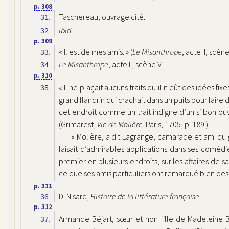
p. 308
Taschereau, ouvrage cité.
31.
Ibid
.
32.
p. 309
« Il est de mes amis. » (
Le Misanthrope
, acte II, scène
33.
Le Misanthrope
, acte II, scène V.
34.
p. 310
« Il ne plaçait aucuns traits qu’il n’eût des idées fi
35.
grand flandrin qui crachait dans un puits pour faire
cet endroit comme un trait indigne d’un si bon ouvra
(Grimarest,
Vie de Molière
. Paris, 1705, p. 189.)
« Molière, a dit Lagrange, camarade et ami du
faisait d’admirables appli­cations dans ses comédie
premier en plusieurs endroits, sur les affaires de s
ce que ses amis particuliers ont remarqué bien des f
p. 311
D. Nisard,
Histoire de la littérature française
.
36.
p. 312
Armande Béjart, sœur et non fille de Madeleine Bé
37.