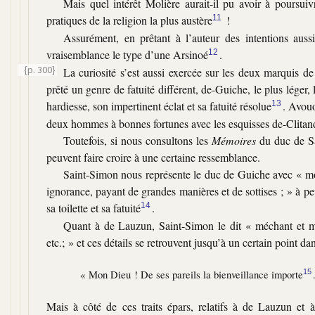
Mais quel intérêt Molière aurait-il pu avoir à poursui
pratiques de la religion la plus austère
11
!
Assurément, en prêtant à l’auteur des intentions auss
vraisemblance le type d’une Arsinoé
12
.
{p. 300}
La curiosité s’est aussi exercée sur les deux marquis de
prêté un genre de fatuité différent, de-Guiche, le plus léger,
hardiesse, son impertinent éclat et sa fatuité résolue
13
. Avouo
deux hommes à bonnes fortunes avec les esquisses de-Clitand
Toutefois, si nous consultons les
Mémoires
du duc de Sa
peuvent faire croire à une certaine ressemblance.
Saint-Simon nous représente le duc de Guiche avec
« mo
ignorance, payant de grandes manières et de sottises ; »
à pe
sa toilette et sa fatuité
14
.
Quant à de Lauzun, Saint-Simon le dit
« méchant et ma
etc.; »
et ces détails se retrouvent jusqu’à un certain point da
« Mon Dieu ! De ses pareils la bienveillance importe
15
Mais à côté de ces traits épars, relatifs à de Lauzun et 