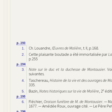
p. 293
Ch. Louandre,
Œuvres de Molière
, t. II, p.168.
1.
Cette plaisante boutade a été immortalisée par
La
2.
p.255
p. 294
Note sur le duc et la duchesse de Montausier
. Vo
3.
suivantes.
Taschereau,
Histoire de la vie et des ouvrages de Mo
4.
335.
e
Bazin,
Notes historiques sur la vie de Molière
, 2
éditi
5.
p. 295
Fléchier,
Oraison funèbre de M. de Montausier
. — Ma
6.
1677. — Amédée Roux, ouvrage cité. — Le Père Pet
p. 296