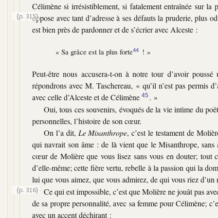
Célimène si irrésistiblement, si fatalement entraînée sur la pe
{p. 315}
oppose avec tant d’adresse à ses défauts la pruderie, plus od
est bien près de pardonner et de s’écrier avec Alceste :
« Sa grâce est la plus forte
! »
44
Peut-être nous accusera-t-on à notre tour d’avoir poussé
répondrons avec M. Taschereau,
« qu’il n’est pas permis d
avec celle d’Alceste et de Célimène
45
. »
Oui, tous ces souvenirs, évoqués de la vie intime du poëte
personnelles, l’histoire de son cœur.
On l’a dit,
Le Misanthrope
, c’est le testament de Moliè
qui navrait son âme : de là vient que le Misanthrope, sans ac
cœur de Molière que vous lisez sans vous en douter; tout cet 
d’elle-même; cette fière vertu, rebelle à la passion qui la domp
lui que vous aimez, que vous admirez, de qui vous riez d’un ri
{p. 316}
Ce qui est impossible, c’est que Molière ne jouât pas avec
de sa propre personnalité, avec sa femme pour Célimène; c’es
avec un accent déchirant :