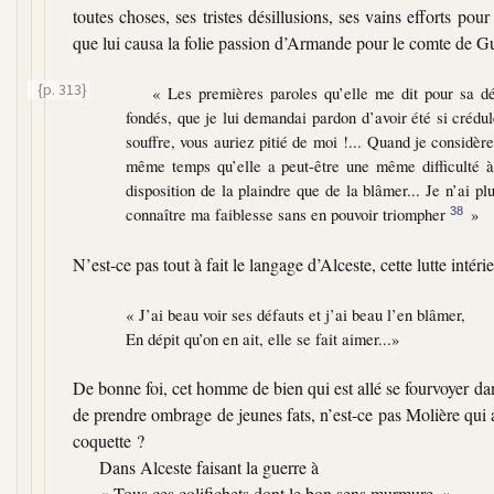
toutes choses, ses tristes désillusions, ses vains efforts pou
que lui causa
la folie passion d’Armande pour le comte de G
{p. 313}
« Les premières paroles qu’elle me dit pour sa d
fondés, que je lui demandai pardon d’avoir été si crédu
souffre, vous auriez pitié de moi !... Quand je considèr
même temps qu’elle a peut-être une même difficulté à 
disposition de la plaindre que de la blâmer... Je n’ai pl
connaître ma faiblesse sans en pouvoir triompher
»
38
N’est-ce pas tout à fait le langage d’Alceste, cette lutte intér
« J’ai beau voir ses défauts et j’ai beau l’en blâmer,
En dépit qu’on en ait, elle se fait aimer...»
De bonne foi, cet homme de bien qui est allé se fourvoyer d
de prendre ombrage de jeunes fats, n’est-ce pas Molière qui 
coquette ?
Dans Alceste faisant la guerre à
« Tous ces colifichets dont le bon sens murmure, »