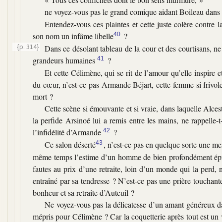
ne voyez-vous pas le grand comique aidant Boileau dans 
Entendez-vous ces plaintes et cette juste colère contre l
son nom un infâme libelle
40
?
{p. 314}
Dans ce désolant tableau de la cour et des courtisans, ne
grandeurs humaines
41
?
Et cette Célimène, qui se rit de l’amour qu’elle inspire 
du cœur, n’est-ce pas Armande Béjart, cette femme si frivole
mort ?
Cette scène si émouvante et si vraie, dans laquelle Alces
la perfide Arsinoé lui a remis entre les mains, ne rappelle-t-
l’infidélité d’Armande
42
?
Ce salon déserté
43
, n’est-ce pas en quelque sorte une m
même temps l’estime d’un homme de bien profondément épris ?
fautes au prix d’une retraite, loin d’un monde qui la perd, 
entraîné par sa tendresse ? N’est-ce pas une prière touchante
bonheur et sa retraite d’Auteuil ?
Ne voyez-vous pas la délicatesse d’un amant généreux da
mépris pour Célimène ? Car la coquetterie après tout est un vi