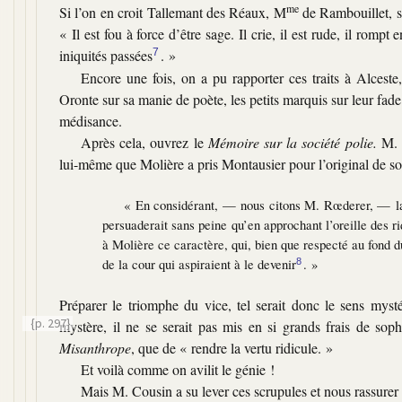
me
Si l’on en croit Tallemant des Réaux, M
de Rambouillet, sa
« Il est fou à force d’être sage. Il crie, il est rude, il rompt
iniquités passées
7
. »
Encore une fois, on a pu rapporter ces traits à Alceste
Oronte sur sa manie de poète, les petits marquis sur leur fade
médisance.
Après cela, ouvrez le
Mémoire sur la société polie.
M. R
lui-même que Molière a pris Montausier pour l’original de s
« En considérant, — nous citons M. Rœderer, — la po
persuaderait sans peine qu’en approchant l’oreille des r
à Molière ce caractère, qui, bien que respecté au fond 
de la cour qui aspiraient à le devenir
. »
8
Préparer le triomphe du vice, tel serait donc le sens myst
{p. 297}
mystère, il ne se serait pas mis en si grands frais de s
Misanthrope
, que de
« rendre la vertu ridicule. »
Et voilà comme on avilit le génie !
Mais M. Cousin a su lever ces scrupules et nous rassurer 