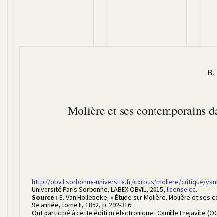
B.
Molière et ses contemporains 
http://obvil.sorbonne-universite.fr/corpus/moliere/critique/v
Université Paris-Sorbonne, LABEX OBVIL
,
2015
,
license cc
.
Source :
B. Van Hollebeke
,
« Étude sur Molière. Molière et ses
9e année, tome II
,
1862
,
p. 292-316
.
Ont participé à cette édition électronique :
Camille Frejaville (O