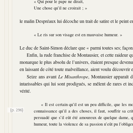
« Qui pour le pape ne dirait,
Une chose qu’il ne croirait ; »
le malin Despréaux lui décoche un trait de satire et le peint e
« Le ris sur son visage est en mauvaise humeur. »
Le duc de Saint-Simon déclare que
« parmi toutes ses; façon
Enfin, la rude franchise de Montausier, et cette raideur q
monarque le plus absolu de l’univers, étaient presque deven
en laissant de côté toute malveillance, aient voulu découvrir e
Seize ans avant
Le Misanthrope
, Montausier apparaît 
intarissables qui lui sont prodigués, se mêlent de rares et 
vérité.
« Il est certain qu’il est un peu difficile, que les
{p. 296}
connaissance qu’il a des choses, il faut, souffrir sa cr
persuadé que s’il eût été amoureux de quelque dame, qu
humeur, toute la violence de sa passion n’eût pu l’obliger