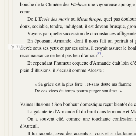
bouche de la Climène des
Fâcheux
une vigoureuse apologie d
cœur.
De
L’École des maris
au
Misanthrope
, quel pas doulou
doux, sociable, tendre, indulgent, il est devenu brusque, gr
Voyons par quelle succession de circonstances affligeante
En épousant Armande, dont il nous fait un portrait si
{p. 312}
élevée sous ses yeux et par ses soins, il croyait assurer le bon
reconnaissance ne tient pas lieu d’amour
37
.
Et cependant l’humeur coquette d’Armande était loin d’êt
plein d’illusions, il s’écriait comme Alceste :
« Sa grâce est la plus forte ; et-sans doute ma flamme
De ces vices du temps pourra purger son âme. »
Vaines illusions ! Son bonheur domestique reçut bientôt de cr
La galanterie d’Armande fit du bruit dans le monde et Mol
On a souvent cité, comme une touchante confession d
d’Auteuil.
Il lui raconta, avec des accents si vrais et si doulou