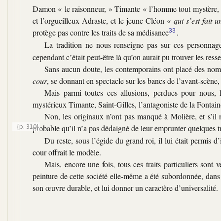
Damon
« le raisonneur, »
Timante
« l’homme tout mystère,
et l’orgueilleux Adraste, et le jeune Cléon
«
qui s’est fait 
protège pas contre les traits de sa médisance
33
.
La tradition ne nous renseigne pas sur ces personna
cependant c’était peut-être là qu’on aurait pu trouver les ress
Sans aucun doute, les contemporains ont placé des noms
cour
, se donnant en spectacle sur les bancs de l’avant-scène, 
Mais parmi toutes ces allusions, perdues pour nous, 
mystérieux Timante, Saint-Gilles, l’antagoniste de la Fontain
Non, les originaux n’ont pas manqué à Molière, et s’il n
{p. 310}
probable qu’il n’a pas dédaigné de leur
emprunter quelques tr
Du reste, sous l’égide du grand roi, il lui était permis
cour offrait le modèle.
Mais, encore une fois, tous ces traits particuliers sont
peinture de cette société elle-même a été subordonnée, dans 
son œuvre durable, et lui donner un caractère d’universalité.