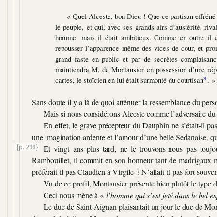
« Quel Alceste, bon Dieu ! Que ce partisan effréné d
le peuple, et qui, avec ses grands airs d’austérité, riv
homme, mais il était ambitieux. Comme en outre il éta
repousser l’apparence même des vices de cour, et promet
grand faste en public et par de secrètes complaisan
maintiendra M. de Montausier en possession d’une répu
cartes, le stoïcien en lui était surmonté du courtisan
. »
9
Sans doute il y a là de quoi atténuer la ressemblance du per
Mais si nous considérons Alceste comme l’adversaire du f
En effet, le grave précepteur du Dauphin ne s’était-il pa
une imagination ardente et l’amour d’une belle Sedanaise, qu’
{p. 298}
Et vingt ans plus tard, ne le trouvons-nous pas touj
Rambouillet, il commit en son honneur tant de madrigaux mé
préférait-il pas Claudien à Virgile ? N’allait-il pas fort souve
Vu de ce profil, Montausier présente bien plutôt le type 
Ceci nous mène à
«
l’homme qui s’est jeté dans le bel es
Le duc de Saint-Aignan plaisantait un jour le duc de Mo