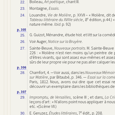
Boileau,
Art poétique
, chant III.
22.
Montaigne,
Essais
.
23.
Louandre,
Vie de Molière
, p. XXVII –
« Molière, dit 
24.
e
Tableau littéraire du XVIIIe siècle
, 8
édition, p.44.)
«
nature même.
Ibid
. p. 92)
p. 305
G. Guizot, Ménandre, étude hist. et litt sur la comédi
25.
Voir Auger,
Notice sur la Bruyère
.
26.
Sainte-Beuve,
Nouveaux portraits
. M. Sainte-Beuve
27.
226
: « Molière n’est rien moins qu’un peintre de 
d’êtres vivants, qui sont assez eux-mêmes et asse
sûrs de leur propre vie pour ne pas aller calquer leu
p. 306
Chamfort, 4. —Voir aussi, dans les
Nouveaux Mémoires
28.
sur Matière
, par Bitaubé, p. 346. —
Essai sur la com
Paris, 1812. Nous, avons oui dire que cet essai r
découvrir un exemplaire dans les bibliothèques de 
p. 307
Impromptu, de Versailles
, scène III ; et dans,
La Cr
29.
leçons d’art :
« N’allons point nous appliquer à nous
etc. »
(Scène VII.)
e
E. Geruzez,
Études littéraires
, 7
édit., p. 208.
30.