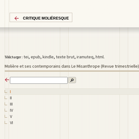
CRITIQUE MOLIÉRESQUE
tei
,
epub
,
kindle
,
texte brut
,
iramuteq
,
html
.
Télécharger :
Molière et ses contemporains dans Le Misanthrope (Revue trimestrielle)
🔎
I
II
III
IV
V
VI