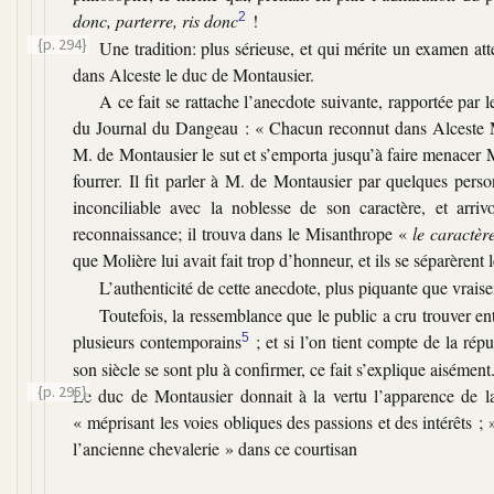
donc, parterre, ris donc
2
!
{p. 294}
Une tradition: plus sérieuse, et qui mérite un examen at
dans Alceste le duc de Montausier.
A ce fait se rattache l’anecdote suivante, rapportée par
du Journal du Dangeau :
« Chacun reconnut dans Alceste M.
M. de Montausier le sut et s’emporta jusqu’à faire menacer M
fourrer. Il fit parler à M. de Montausier par quelques perso
inconciliable avec la noblesse de son caractère, et arr
reconnaissance; il trouva dans le Misanthrope
«
le caractèr
que Molière lui avait fait trop d’honneur, et ils se séparèren
L’authenticité de cette anecdote, plus piquante que vrais
Toutefois, la ressemblance que le public a cru trouver en
plusieurs contemporains
5
; et si l’on tient compte de la ré
son siècle se sont plu à confirmer, ce fait s’explique aisément
{p. 295}
Le duc de Montausier donnait à la vertu l’apparence de l
« méprisant les voies obliques des passions et des intérêts ; 
l’ancienne chevalerie »
dans ce courtisan