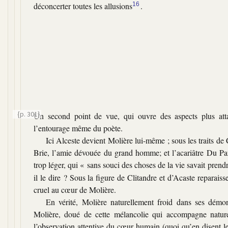
déconcerter toutes les allusions
16
.
{p. 301}
Un second point de vue, qui ouvre des aspects plus at
l’entourage même du poète.
Ici Alceste devient Molière lui-même ; sous les traits d
Brie, l’amie dévouée du grand homme; et l’acariâtre Du Parc
trop léger, qui « sans souci des choses de la vie savait pre
il le dire ? Sous la figure de Clitandre et d’Acaste reparai
cruel au cœur de Molière.
En vérité, Molière naturellement froid dans ses démon
Molière, doué de cette mélancolie qui accompagne naturel
l’observation attentive du cœur humain (quoi qu’en disent 