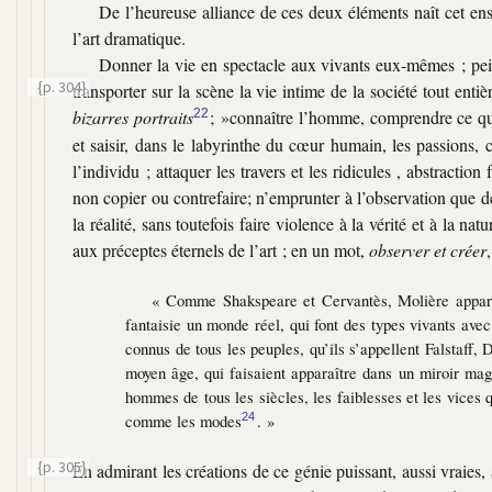
De l’heureuse alliance de ces deux éléments naît cet ense
l’art dramatique.
Donner la vie en spectacle aux vivants eux-mêmes ; pei
{p. 304}
transporter sur la scène la vie intime de
la société tout enti
bizarres portraits
22
; »
connaître l’homme, comprendre ce qu
et saisir, dans le labyrinthe du cœur humain, les passions,
l’individu ; attaquer les travers et les ridicules , abstraction
non copier ou contrefaire; n’emprunter à l’observation que des 
la réalité, sans toutefois faire violence à la vérité et à la n
aux préceptes éternels de l’art ; en un mot,
observer et créer
« Comme Shakspeare et Cervantès, Molière apparti
fantaisie un monde réel, qui font des types vivants avec
connus de tous les peuples, qu’ils s’appellent Falstaf
moyen âge, qui faisaient apparaître dans un miroir ma
hommes de tous les siècles, les faiblesses et les vices q
comme les modes
. »
24
{p. 305}
En admirant les créations de ce génie puissant, aussi vraies, 