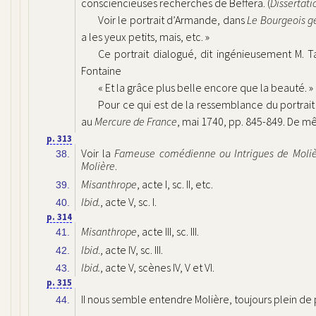
consciencieuses recherches de Beffera. (
Dissertati
Voir le portrait d’Armande, dans
Le Bourgeois 
a les yeux petits, mais, etc. »
Ce portrait dialogué, dit ingénieusement M.
Fontaine
« Et la grâce plus belle encore que la beauté. »
Pour ce qui est de la ressemblance du portrait
au
Mercure de France
, mai 1740, pp. 845-849. De mê
p. 313
Voir la
Fameuse comédienne ou Intrigues de Moli
38.
Molière
.
Misanthrope
, acte I, sc. II, etc.
39.
Ibid.
, acte V, sc. I.
40.
p. 314
Misanthrope
, acte III, sc. III.
41.
Ibid
., acte IV, sc. III.
42.
Ibid.
, acte V, scènes IV, V et VI.
43.
p. 315
II nous semble entendre Molière, toujours plein d
44.