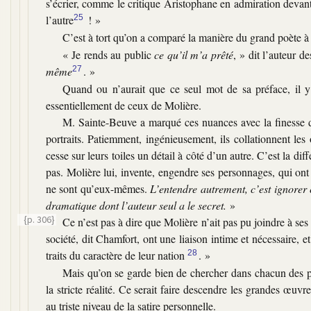
s’écrier, comme le critique Aristophane en admiration deva
l’autre
25
! »
C’est à tort qu’on a comparé la manière du grand poète à
« Je rends au public
ce qu’il m’a prêté
, »
dit l’auteur d
même
27
. »
Quand ou n’aurait que ce seul mot de sa préface, il y
essentiellement de ceux de Molière.
M. Sainte-Beuve a marqué ces nuances avec la finesse d
portraits. Patiemment, ingénieusement, ils collationnent les
cesse sur leurs toiles un détail à côté d’un autre. C’est la di
pas. Molière lui, invente, engendre ses personnages, qui ont b
ne sont qu’eux-mêmes.
L’entendre autrement, c’est ignorer 
dramatique dont l’auteur seul a le secret.
»
{p. 306}
Ce n’est pas à dire que Molière n’ait pas pu joindre à se
société, dit Chamfort, ont une liaison intime et nécessaire,
traits du caractère de leur nation
28
. »
Mais qu’on se garde bien de chercher dans chacun des p
la stricte réalité. Ce serait faire descendre les grandes œuvr
au triste niveau de la satire personnelle.