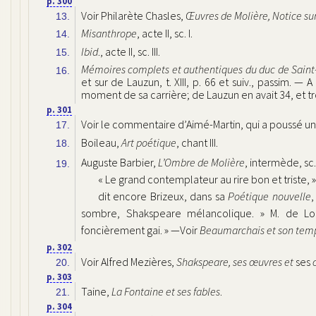
p. 300
Voir Philarète Chasles,
Œuvres de Molière, Notice su
13.
Misanthrope
, acte II, sc. I.
14.
Ibid
., acte II, sc. III.
15.
Mémoires complets et authentiques du duc de Sain
16.
et sur de Lauzun, t. XIII, p. 66 et suiv., passim. —
moment de sa carrière; de Lauzun en avait 34, et tro
p. 301
Voir le commentaire d’Aimé-Martin, qui a poussé un 
17.
Boileau,
Art poétique
, chant III.
18.
Auguste Barbier,
L’Ombre de Molière
, intermède, sc. I
19.
« Le grand contemplateur au rire bon et triste, »
dit encore Brizeux, dans sa
Poétique nouvelle
,
sombre, Shakspeare mélancolique. »
M. de Lom
foncièrement gai. »
—Voir
Beaumarchais et son tem
p. 302
Voir Alfred Mezières,
Shakspeare, ses œuvres et
ses
20.
p. 303
Taine,
La Fontaine et ses fables
.
21.
p. 304