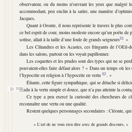
observateur, ou du moins n’ouvrant les yeux que malgré lui
accommodant, peu enclin à la satire, une manière d’optimist
Jacques.
Quant à Oronte, il nous représente le travers le plus co
ce bel esprit de cour, moins modeste encore qu’un poëte de pro
sottise, allait à la taille d’une foule de grands seigneurs
31
»
Les Clitandres et les Acastes, ces fringants de l’OEil-de
dans les salons, partout on les voyait papillonner.
Les coquettes et les prudes sont des types qui ne se per
pouvaient-elles faire défaut alors ?
« Dans un temps où les ta
l’hypocrite en religion à l’hypocrite en vertu
32
. »
Éliante, cette figure sympathique, qui se détache si dél
{p. 309}
rendu à la vertu simple et douce,
que n’a pas atteinte la conta
Ce type a peu exercé la curiosité des chercheurs de cl
reconnaître une vertu ou une qualité.
Restent quelques personnages secondaires : Cléonte, qui
« L’art de ne vous rien dire avec de grands discours, »