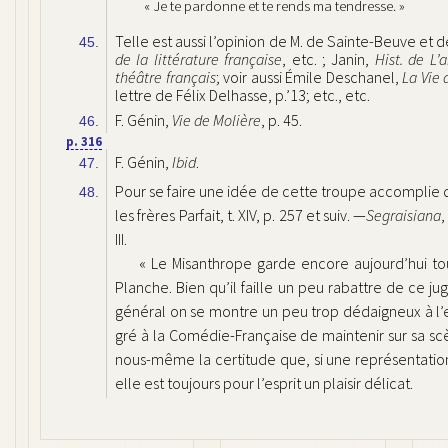
« Je te pardonne et te rends ma tendresse. »
Telle est aussi l’opinion de M. de Sainte-Beuve et des
45.
de la littérature française
, etc. ; Janin,
Hist. de L’
théâtre français
; voir aussi Émile Deschanel,
La Vie
lettre de Félix Delhasse, p.’13; etc., etc.
F. Génin,
Vie de Molière
, p. 45.
46.
p. 316
F. Génin,
Ibid
.
47.
Pour se faire une idée de cette troupe accomplie q
48.
les frères Parfait, t. XIV, p. 257 et suiv. —
Segraisiana
,
III.
« Le Misanthrope garde encore aujourd’hui tout
Planche. Bien qu’il faille un peu rabattre de ce ju
général on se montre un peu trop dédaigneux à l’e
gré à la Comédie-Française de maintenir sur sa scè
nous-même la certitude que, si une représentati
elle est toujours pour l’esprit un plaisir délicat.