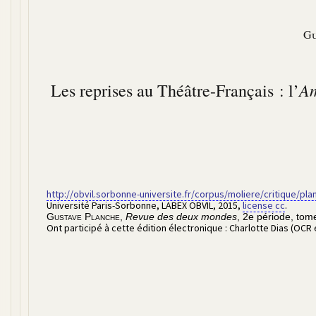
Gu
Am
Les reprises au Théâtre-Français : l’
http://obvil.sorbonne-universite.fr/corpus/moliere/critique/pl
Université Paris-Sorbonne, LABEX OBVIL
,
2015
,
license cc
.
Gustave Planche
,
Revue des deux mondes
,
2e période, tom
Ont participé à cette édition électronique :
Charlotte Dias (OCR 