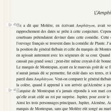
L’
Amphi
{p. 456}
On a dit que Molière, en écrivant
Amphitryon
, avait v
rapprochement des dates se prête à cette conjecture. Cepend
courtisans prétendaient deviner dans cette comédie. Cette o
l’ouvrage français se trouvent dans la comédie de Plaute. J’av
la position du général thébain et celle du marquis de Monte
en agissait autrement avec les seigneurs de sa cour. Quand 
causait pas grand souci ; peut-être même croyait-il de bonne f
Le marquis de Montespan, ayant eu le mauvais goût de se f
n’aurait jamais dû se permettre, fut exilé dans ses terres, et
pareil dans
Amphitryon
. Veut-on comparer le général thébain
la colère, quand il apprend à son arrivée qu’Alcmène a pa
{p. 457}
marquise de
Montespan n’a jamais répondu à son mari com
qu’elle avait cédé au roi par surprise. Jupiter, pour avoir 
Ainsi les trois personnages principaux, Jupiter, Alcmène, A
marquis de Montespan, sans que Molière eût songé au mari m