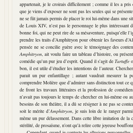
appartenait, je le croirais difficilement ; comme il les a pris
que je viens d’exposer ne sont pas les seules qui se présenten
ne se fût jamais permis de placer le roi lui-même dans une s
de Louis XIV, n’est pas le personnage le plus intéressant
bonne foi, qui ne peut rire de sa mésaventure, puisqu’elle l
prendre les traits d’Amphitryon pour obtenir les faveurs d’A
pensée ne se concilie guère avec le témoignage des contem
Amphitryon
, ait voulu faire un tableau d’histoire, ou prése
comédie qu’un pur jeu d’esprit. Quand il s’agit de
Tartuffe
o
bon, il est utile d’étudier les intentions de l’auteur. Cherch
parait un pur enfantillage ; autant vaudrait mesurer la 
comprendre Molière que d’admirer sans distinction tout ce qu
de front les travaux littéraires et la profession de comédien
n’avait pas toujours le temps de chercher en lui-même ou au
besoins de son théâtre, il a dû se résigner à ne pas se conte
soit le mérite d’
Amphitryon
, je suis loin de le ranger parm
même un pur délassement. Dans cette libre imitation de la co
stérilité, de prosaïsme, n’ont qu’à relire cette joyeuse bouffo
Cependant, quand je conteste les allusions personnelles, 