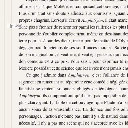
affirmer par là que Molière, en composant cet ouvrage, n’a 
Plus d’un trait sans doute s’adresse aux courtisans. Quant a
propres chagrins. Lorsqu’il écrivit
Amphitryon
, il était mar
{p. 458}
donc pas s’étonner de rencontrer parmi les railleries les
plus 
personne de s’oublier complètement, même en dessinant des p
terre pour le séjour des dieux, tracer pour le maître de l’Oly
dégager pour longtemps de ses souffrances morales. Sa vie p
de son imagination ; il veut rire, il veut égayer ceux qui l’éc
don comique est à ce prix. Pour saisir, pour exprimer le r
Molière possédait cette science que les livres n’ont jamais en
Ce que j’admire dans
Amphitryon
, c’est l’alliance de
sagement en remettant au répertoire cette comédie négligée 
fantaisie se croient volontiers obligés de témoigner pou
Amphitryon
, ils comprendront qu’il n’est pas impossible de 
plus clairvoyant. La fable de cet ouvrage, que Plaute n’a pa
aucun souci de la vraisemblance. La donnée une fois admis
personnages, l’action n’étonne pas, tant il y a de naturel da
nécessité, il n’y a pas une scène qui ne s’accorde avec les 