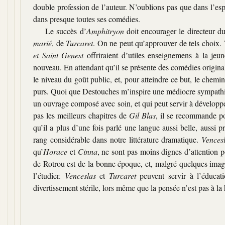
double profession de l’auteur. N’oublions pas que dans l’espac
dans presque toutes ses comédies.
Le succès d’
Amphitryon
doit encourager le directeur du
marié
, de
Turcaret
. On ne peut qu’approuver de tels choix.
et Saint Genest
offriraient d’utiles enseignemens à la jeune
nouveau. En attendant qu’il se présente des comédies original
le niveau du goût public, et, pour atteindre ce but, le chemin
purs. Quoi que Destouches m’inspire une médiocre sympathie
un ouvrage composé avec soin, et qui peut servir à développ
pas les meilleurs chapitres de
Gil Blas
, il se recommande po
qu’il a plus d’une fois parlé une langue aussi belle, aussi p
rang considérable dans notre littérature dramatique.
Vences
qu’
Horace
et
Cinna
, ne sont pas moins dignes d’attention p
de Rotrou est de la bonne époque, et, malgré quelques images
l’étudier.
Venceslas
et
Turcaret
peuvent servir à l’éducati
divertissement stérile, lors même que la pensée n’est pas à la 