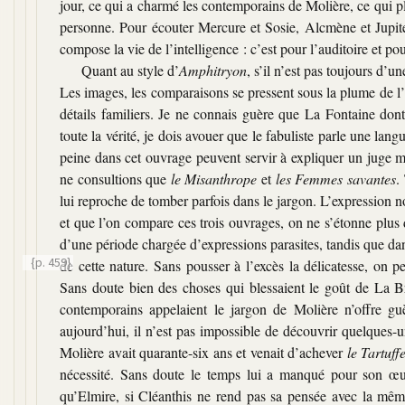
jour, ce qui a charmé les contemporains de Molière, ce qui pl
personne. Pour écouter Mercure et Sosie, Alcmène et Jupiter
compose la vie de l’intelligence : c’est pour l’auditoire et 
Quant au style d’
Amphitryon
, s’il n’est pas toujours d’u
Les images, les comparaisons se pressent sous la plume de l’
détails familiers. Je ne connais guère que La Fontaine dont 
toute la vérité, je dois avouer que le fabuliste parle une la
peine dans cet ouvrage peuvent servir à expliquer un juge 
ne consultions que
le Misanthrope
et
les Femmes savantes
.
lui reproche de tomber parfois dans le jargon. L’expression
et que l’on compare ces trois ouvrages, on ne s’étonne plus
d’une période chargée d’expressions parasites, tandis que d
{p. 459}
de cette nature. Sans pousser à l’excès la délicatesse, on 
Sans doute bien des choses qui blessaient le goût de La B
contemporains appelaient le jargon de Molière n’offre gu
aujourd’hui, il n’est pas impossible de découvrir quelques-
Molière avait quarante-six ans et venait d’achever
le Tartuff
nécessité. Sans doute le temps lui a manqué pour son œ
qu’Elmire, si Cléanthis ne rend pas sa pensée avec la même