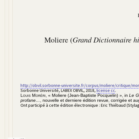
Grand Dictionnaire hi
Moliere (
http://obvil.sorbonne-universite.fr/corpus/moliere/critique/m
Sorbonne Université, LABEX OBVIL
,
2018
,
license cc
.
Louis Moréri
,
« Moliere (Jean-Baptiste Pocquelin) », in
Le Gr
profane…
, nouvelle et derniere édition revue, corrigée et a
Ont participé à cette édition électronique :
Eric Thiébaud (Styl