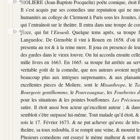
{p. 45}
MOLIERE (Jean-Baptiste Pocquelin) poëte comique, étoit fils
Il s’est acquis par ses comedies une reputation qui ne m
humanités au college de Clermont à Paris sous les Jesuites, il 
qui l’entraînoit sur le theâtre. Il entra dans une troupe de
{p. 46}
piece, qui fut l’
Etourdi
. Quelque
tems après, sa troupe 
Languedoc. De Grenoble il vint à Rouen en 1658. d’où il vi
presenta au roi & à la reine mere. Il joua en presence de leur
des gardes dans le vieux louvre. On lui accorda ensuite celle
mille livres en 1663. En 1665. sa troupe fut arrêtée au ser
veritable goût de la comedie, que nos auteurs avoient neg
beaucoup plus aux intrigues surprenantes, & aux plaisant
excellentes pieces de Moliere, sont le
Misanthrope
, le
Ta
Bourgeois gentilhomme
, le
Pourceaugnac
, les
Fourberies d
pour les situations & les pointes bouffonnes.
Les Précieuse
satire. Il étoit aussi bon acteur qu’excellent auteur ; & dan
sembloit s’être surpassé lui-même. Tout malade qu’il étoit, & p
sois le 17. Février 1673. & ne put achever qu’avec de très-gr
theâtre, sa toux redoubla, il se rompit une veine, & mourut 
Plusieurs comediens ont essuyé le même malheur & sont mo