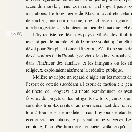
scène du monde ; mais les mœurs ne changent pas auss
institutions. Le long règne de Mazarin avait été celui 
débauche ; une cour dissolue, une noblesse intrigante,
une bourgeoisie sans lumières, un peuple fanatique, tel étai
{p. 93}
L’hypocrisie, ce fléau des pays civilisés, devait affl
avait si peu de morale, et où le prince voulait qu’on eût d
dévot pour être plus aisément libertin ; c’était une suite 
des désordres de la Fronde ; ce vieux levain des troubles 
dans l’intérieur des familles, et les intrigants ou les 
religieux, exploitaient aisément la crédulité publique.
Molière avait jeté un regard d’aigle sur les mœurs de
l’esprit de coterie succédant à l’esprit de faction ; le gé
de l’hôtel de Longueville à l’hôtel Rambouillet, les aven
faiseurs de projets et les intrigants de tous genres, qui
suite des troubles civils et au commencement des nouvea
tour à tour servi de modèle ; mais l’hypocrisie était le
exercé ses méditations, le plus enflammé sa verve. Le 
comique, l’honnête homme et le poète, voilà ce qu’on t