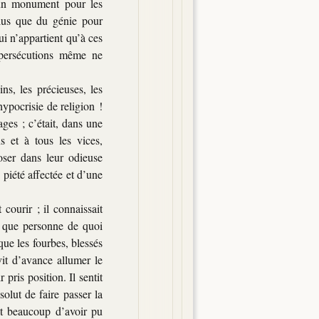
un monument pour les
 plus que du génie pour
ui n’appartient qu’à ces
 persécutions même ne
ins, les précieuses, les
hypocrisie de religion !
ages ; c’était, dans une
s et à tous les vices,
poser dans leur odieuse
 piété affectée et d’une
 courir ; il connaissait
ux que personne de quoi
que les fourbes, blessés
s vit d’avance allumer le
pris position. Il sentit
solut de faire passer la
ait beaucoup d’avoir pu