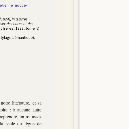
/etienne_notice-
[1824], in Œuvres
avec des notes et des
at frères
,
1838
,
tome IV,
Stylage sémantique)
.
tre littérature, et sa
toire : à aucune autre
reprendre, un roi assez
 la seule du règne de