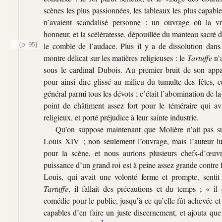
scènes les plus passionnées, les tableaux les plus capabl
n’avaient scandalisé personne : un ouvrage où la vr
honneur, et la scélératesse, dépouillée du manteau sacré do
{p. 95}
le comble de l’audace. Plus il y a de dissolution dans
montre délicat sur les matières religieuses : le
Tartuffe
n’a
sous le cardinal Dubois. Au premier bruit de son appari
pour ainsi dire glissé au milieu du tumulte des fêtes, 
général parmi tous les dévots ; c’était l’abomination de la 
point de châtiment assez fort pour le téméraire qui ava
religieux, et porté préjudice à leur sainte industrie.
Qu’on suppose maintenant que Molière n’ait pas su
Louis XIV ; non seulement l’ouvrage, mais l’auteur l
pour la scène, et nous aurions plusieurs chefs-d’œuv
puissance d’un grand roi est à peine assez grande contre l
Louis, qui avait une volonté ferme et prompte, sentit
Tartuffe
, il fallait des précautions et du temps ;
« il d
comédie pour le public, jusqu’à ce qu’elle fût achevée e
capables d’en faire un juste discernement, et ajouta que