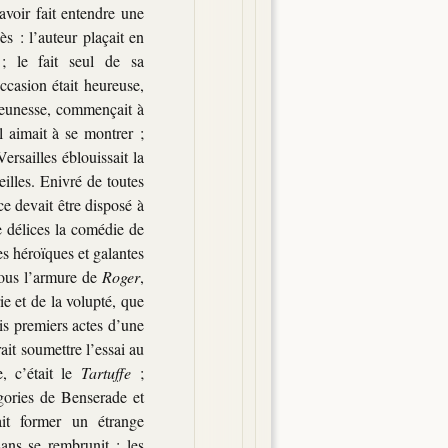
avoir fait entendre une
s : l’auteur plaçait en
; le fait seul de sa
ccasion était heureuse,
 jeunesse, commençait à
l aimait à se montrer ;
Versailles éblouissait la
eilles. Enivré de toutes
ce devait être disposé à
e délices la comédie de
es héroïques et galantes
 sous l’armure de
Roger
,
ie et de la volupté, que
ois premiers actes d’une
ait soumettre l’essai au
, c’était le
Tartuffe
;
égories de Benserade et
it former un étrange
sans se rembrunit ; les