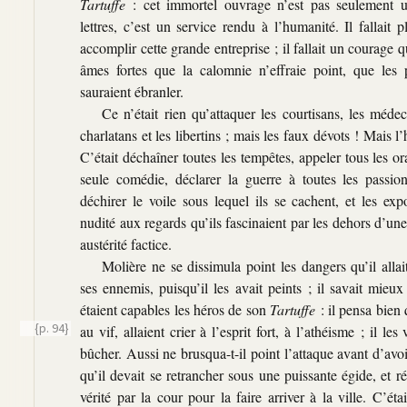
Tartuffe
: cet immortel ouvrage n’est pas seulement 
lettres, c’est un service rendu à l’humanité. Il fallait
accomplir cette grande entreprise ; il fallait un courage q
âmes fortes que la calomnie n’effraie point, que les
sauraient ébranler.
Ce n’était rien qu’attaquer les courtisans, les médec
charlatans et les libertins ; mais les faux dévots ! Mais l’
C’était déchaîner toutes les tempêtes, appeler tous les or
seule comédie, déclarer la guerre à toutes les passion
déchirer le voile sous lequel ils se cachent, et les ex
nudité aux regards qu’ils fascinaient par les dehors d’une
austérité factice.
Molière ne se dissimula point les dangers qu’il allait
ses ennemis, puisqu’il les avait peints ; il savait mie
étaient capables les héros de son
Tartuffe
: il pensa bien 
{p. 94}
au vif,
allaient crier à l’esprit fort, à l’athéisme ; il le
bûcher. Aussi ne brusqua-t-il point l’attaque avant d’avoir 
qu’il devait se retrancher sous une puissante égide, et ré
vérité par la cour pour la faire arriver à la ville. C’ét