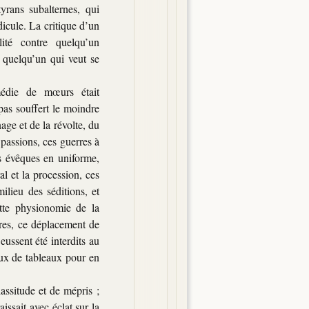
rans subalternes, qui
icule. La critique d’un
lité contre quelqu’un
e quelqu’un qui veut se
édie de mœurs était
pas souffert le moindre
nage et de la révolte, du
 passions, ces guerres à
es évêques en uniforme,
al et la procession, ces
lieu des séditions, et
tte physionomie de la
tères, ce déplacement de
eussent été interdits au
eux de tableaux pour en
assitude et de mépris ;
issait avec éclat sur la