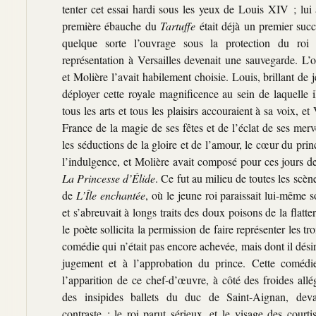
tenter cet essai hardi sous les yeux de Louis XIV ; lui 
première ébauche du
Tartuffe
était déjà un premier succè
quelque sorte l’ouvrage sous la protection du roi 
représentation à Versailles devenait une sauvegarde. L’o
et Molière l’avait habilement choisie. Louis, brillant de
déployer cette royale magnificence au sein de laquelle i
tous les arts et tous les plaisirs accouraient à sa voix, et 
France de la magie de ses fêtes et de l’éclat de ses merv
les séductions de la gloire et de l’amour, le cœur du prin
l’indulgence, et Molière avait composé pour ces jours d
La Princesse d’Élide
. Ce fut au milieu de toutes les scèn
de
L’Île enchantée
, où le jeune roi paraissait lui-même
et s’abreuvait à longs traits des doux poisons de la flatter
le poète sollicita la permission de faire représenter les tr
comédie qui n’était pas encore achevée, mais dont il désir
jugement et à l’approbation du prince. Cette comédie
l’apparition de ce chef-d’œuvre, à côté des froides all
des insipides ballets du duc de Saint-Aignan, deva
contraste : le roi parut sérieux, et le visage des courti