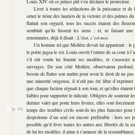
Louis XIV où ce prince pût s’en déclarer le protecteur.
Livré à toutes les séductions de la puissance et de l
orner le trône des lauriers de la victoire et des palmes du
flattait son orgueil, tous les succès étaient des fleur
semblait qu’ils fussent les siens ; et, se faisant une
renommées, déjà il disait :
L’état, c’est moi.
Un homme tel que Molière devait lui appartenir : le p
le poète jugea le roi. Louis ouvrit l’entrée de sa cour à
s’il eût voulu lui fournir ses modèles, et s’associer 
ouvrages. De son côté Molière, observateur profond, 
besoin de flatter son maître pour avoir le droit de ne pas f
une minorité orageuse, il n’eût pas été libre d’exprimer 
que chaque faction régnait à son tour, et qu’elles étaien
faibles pour supporter le ridicule. Obligées de soutenir les
dernier valet qui porte leurs livrées, elles sont forcément 
{p. 92}
temps des troubles civils sont-ils les plus funestes pour 
despotisme d’un seul est encore préférable : hors ses pro
possible qu’il livre toutes les autres aux libertés de la s
de lui les modèles, il aime à s’amuser de la ressemblance.