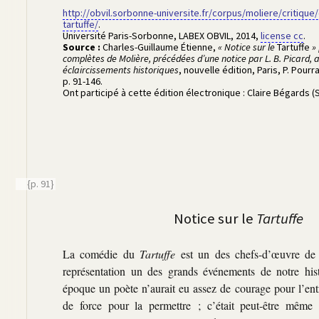
http://obvil.sorbonne-universite.fr/corpus/moliere/critique
tartuffe/
.
Université Paris-Sorbonne, LABEX OBVIL
,
2014
,
license cc
.
Source :
Charles-Guillaume Étienne
,
« Notice sur le
Tartuffe
» 
complètes de Molière, précédées d’une notice par L. B. Picard, 
éclaircissements historiques
,
nouvelle édition
, Paris,
P. Pourr
p. 91-146
.
Ont participé à cette édition électronique :
Claire Bégards (
{p. 91}
Notice sur le
Tartuffe
La comédie du
Tartuffe
est un des chefs-d’œuvre de no
représentation un des grands événements de notre his
époque un poète n’aurait eu assez de courage pour l’ent
de force pour la permettre ; c’était peut-être même