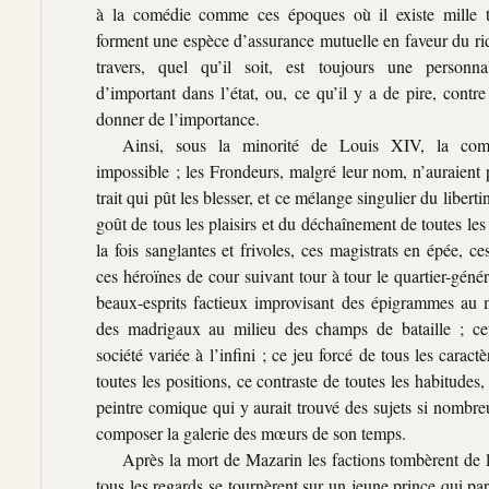
à la comédie comme ces époques où il existe mille ty
forment une espèce d’assurance mutuelle en faveur du rid
travers, quel qu’il soit, est toujours une personna
d’important dans l’état, ou, ce qu’il y a de pire, contr
donner de l’importance.
Ainsi, sous la minorité de Louis XIV, la com
impossible ; les Frondeurs, malgré leur nom, n’auraient 
trait qui pût les blesser, et ce mélange singulier du liberti
goût de tous les plaisirs et du déchaînement de toutes les
la fois sanglantes et frivoles, ces magistrats en épée, c
ces héroïnes de cour suivant tour à tour le quartier-génér
beaux-esprits factieux improvisant des épigrammes au mi
des madrigaux au milieu des champs de bataille ; ce
société variée à l’infini ; ce jeu forcé de tous les carac
toutes les positions, ce contraste de toutes les habitudes, 
peintre comique qui y aurait trouvé des sujets si nombr
composer la galerie des mœurs de son temps.
Après la mort de Mazarin les factions tombèrent de l
tous les regards se tournèrent sur un jeune prince qui para