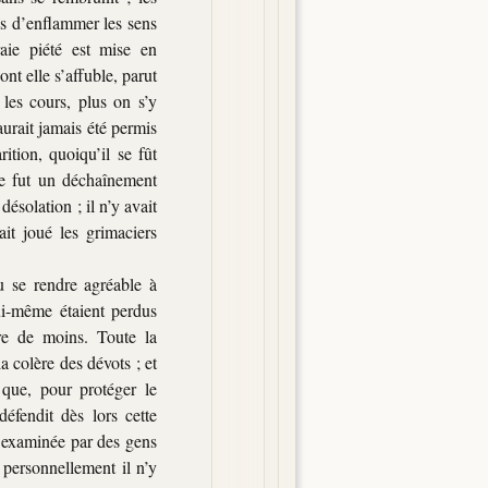
es d’enflammer les sens
aie piété est mise en
nt elle s’affuble, parut
 les cours,
plus on s’y
urait jamais été permis
tion, quoiqu’il se fût
ce fut un déchaînement
désolation ; il n’y avait
it joué les grimaciers
 se rendre agréable à
ui-même étaient perdus
re de moins. Toute la
a colère des dévots ; et
 que, pour protéger le
éfendit dès lors cette
t examinée par des gens
 personnellement il n’y