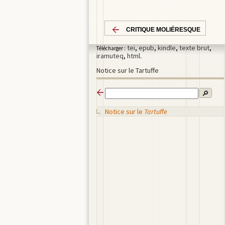
CRITIQUE MOLIÉRESQUE
tei
,
epub
,
kindle
,
texte brut
,
Télécharger :
iramuteq
,
html
.
Notice sur le Tartuffe
🔎
Notice sur le
Tartuffe