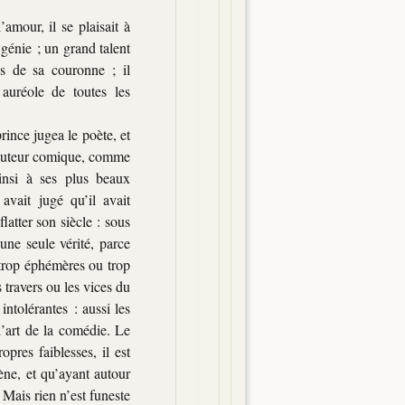
’amour, il se plaisait à
 génie ; un grand talent
ons de sa couronne ; il
 auréole de toutes les
rince jugea le poète, et
 l’auteur comique, comme
ainsi à ses plus beaux
avait jugé qu’il avait
latter son siècle : sous
une seule vérité, parce
t trop éphémères ou trop
 travers ou les vices du
intolérantes : aussi les
l’art de la
comédie. Le
pres faiblesses, il est
cène, et qu’ayant autour
 Mais rien n’est funeste