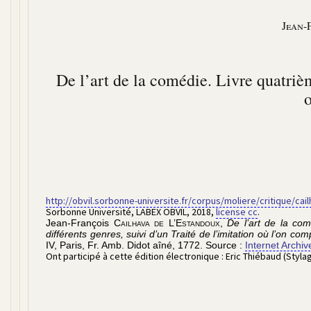
Jean-
De l’art de la comédie. Livre quatri
o
http://obvil.sorbonne-universite.fr/corpus/moliere/critique/ca
Sorbonne Université, LABEX OBVIL
,
2018
,
license cc
.
Jean-François
Cailhava de L’Estandoux
,
De l’art de la co
différents genres, suivi d’un Traité de l’imitation où l’on c
IV
, Paris,
Fr. Amb. Didot aîné
,
1772
. Source :
Internet Archiv
Ont participé à cette édition électronique :
Eric Thiébaud (Styl