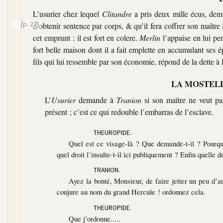
L’usurier chez lequel
Clitandre
a pris deux mille écus, de
{p. 27}
d’obtenir sentence par corps, & qu’il fera coffrer son maîtr
cet emprunt : il est fort en colere.
Merlin
l’appaise en lui pe
fort belle maison dont il a fait emplette en accumulant ses 
fils qui lui ressemble par son économie, répond de la dette à 
LA MOSTEL
L’
Usurier
demande à
Tranion
si son maître ne veut pas
présent ; c’est ce qui redouble l’embarras de l’esclave.
THEUROPIDE.
Quel est ce visage-là ? Que demande-t-il ? Pourquo
quel droit l’insulte-t-il ici publiquement ? Enfin quelle d
TRANION.
Ayez la bonté, Monsieur, de faire jetter un peu d’a
conjure au nom du grand Hercule ! ordonnez cela.
THEUROPIDE.
Que j’ordonne.....