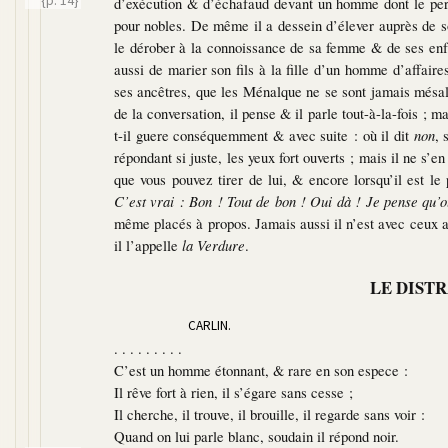
d’exécution & d’échafaud devant un homme dont le pe
pour nobles. De même il a dessein d’élever auprès de so
le dérober à la connoissance de sa femme & de ses enfants
aussi de marier son fils à la fille d’un homme d’affair
ses ancêtres, que les Ménalque ne se sont jamais mésalli
de la conversation, il pense & il parle tout-à-la-fois ; m
t-il guere conséquemment & avec suite : où il dit
non
, 
répondant si juste, les yeux fort ouverts ; mais il ne s’e
que vous pouvez tirer de lui, & encore lorsqu’il est 
C’est vrai : Bon ! Tout de bon ! Oui dà ! Je pense qu’o
même placés à propos. Jamais aussi il n’est avec ceux av
il l’appelle
la Verdure
.
LE DISTR
CARLIN.
. . . . . . . . .
C’est un homme étonnant, & rare en son espece :
Il rêve fort à rien, il s’égare sans cesse ;
Il cherche, il trouve, il brouille, il regarde sans voir :
Quand on lui parle blanc, soudain il répond noir.