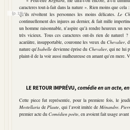
« Peut-être
Regnard
, me dira-t-on encore, a-t-il dimi
caracteres tout-à-fait dans la nature ». Rien moins que cela 
{p. 19}
qu’ils révoltent les personnes les moins délicates.
Le Ch
continuellement des injures au dernier, & fait mille impertin
un homme raisonnable, n’aspire qu’à rendre heureux un neve
très vicieux. Tous ces caracteres ont-ils rien de naturel 
acariâtre, insupportable, couronne les vœux du
Chevalier
, d
nature qu’
Isabelle
devienne éprise du
Chevalier
, qui ne lui
plaint-il de la voir aussi malheureuse en amant qu’en mere. Vo
LE RETOUR IMPRÉVU,
comédie en un acte, en
Cette piece fut représentée, pour la premiere fois, le jeud
Mostellaria
de
Plaute
, qui l’avoit imitée de
Ménandre. Pierr
premier acte du
Comédien poëte
, en avoient fait usage avant