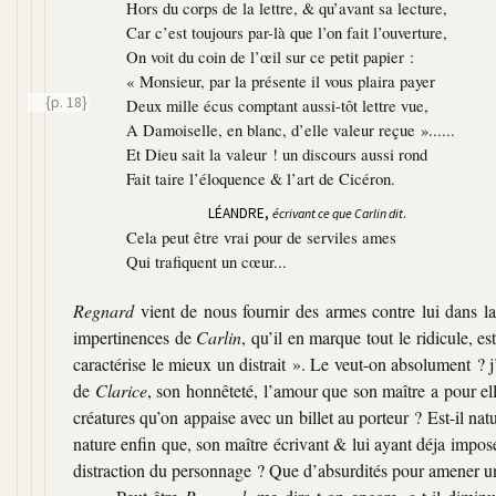
Hors du corps de la lettre, & qu’avant sa lecture,
Car c’est toujours par-là que l’on fait l’ouverture,
On voit du coin de l’œil sur ce petit papier :
« Monsieur, par la présente il vous plaira payer
{p. 18}
Deux mille écus comptant aussi-tôt lettre vue,
A Damoiselle, en blanc, d’elle valeur reçue »......
Et Dieu sait la valeur ! un discours aussi rond
Fait taire l’éloquence & l’art de Cicéron.
LÉANDRE,
.
écrivant ce que Carlin dit
Cela peut être vrai pour de serviles ames
Qui trafiquent un cœur...
Regnard
vient de nous fournir des armes contre lui dans 
impertinences de
Carlin
, qu’il en marque tout le ridicule, es
caractérise le mieux un distrait ». Le veut-on absolument ? j
de
Clarice
, son honnêteté, l’amour que son maître a pour ell
créatures qu’on appaise avec un billet au porteur ? Est-il natu
nature enfin que, son maître écrivant & lui ayant déja imposé 
distraction du personnage ? Que d’absurdités pour amener un