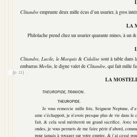
Clitandre
emprunte deux mille écus d’un usurier, à gros intér
LA 
Philolache prend chez un usurier quarante mines, à un & 
Clitandre, Lucile, le Marquis
&
Cidalise
sont à table dans 
embarras
Merlin
, le digne valet de
Clitandre
, qui fait mille 
{p. 21}
LA MOSTEL
THEUROPIDE, TRANION.
THEUROPIDE.
Je vous remercie mille fois, Seigneur Neptune, d’av
ame s’échappoit, je n’avois presque plus de vie dans le c
fait, & cela seul mériteroit un grand sacrifice. Avec t
ondes, je vous permets de me faire périr d’abord, comm
pour jamais à voyager sur votre empire, & j’ai cessé po