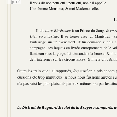
{p. 15}
Il vous dit non pour oui ; pour oui, non : il appelle
Une femme Monsieur, & moi Mademoiselle.
L
Il dit
votre Révérence
à un Prince du Sang, &
votr
Dieu vous assiste
. Il se trouve avec un Magistrat : 
l’interroge sur un événement, & lui demande si cela e
campagne, ses laquais en livrée entreprennent de le vole
flambeau sous la gorge, lui demandent la bourse, & il la
de l’interroger sur les circonstances, & il leur dit :
deman
Outre les traits que j’ai rapportés,
Regnard
en a pris encore 
eussions été trop minutieux, si nous nous fussions arrêtés s
n’a pas saisi les plus plaisants par eux-mêmes, ou par les si
Le Distrait de Regnard & celui de la Bruyere comparés a