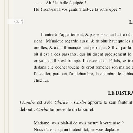
. . . . . Ah ! la belle équipée !
Hé ! sont-ce là vos gants ? Est-ce là votre épée ?
L
{p. 7}
Il entre à l’appartement, & passe sous un lustre où
rient : Ménalque regarde aussi, & rit plus haut que les 
oreilles, & à qui il manque une perruque. S’il va par la 
où il est à des passants, qui lui disent précisément le
croyant qu’il s’est trompé. Il descend du Palais, & tr
dedans : le cocher touche & croit remener son maître d
l’escalier, parcourt l’antichambre, la chambre, le cabinet 
chez lui.
LE DISTR
Léandre
est avec
Clarice : Carlin
apporte le seul fauteuil
debout :
Carlin
lui présente un tabouret.
Madame, vous plaît-il de vous mettre à votre aise ?
Nous n’avons qu’un fauteuil ici, ne vous déplaise,