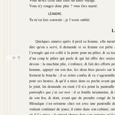
Vous devez cette nuit faire un autre voyage.
Vous n’y songez donc plus ? vous êtes marié.
LÉANDRE.
Tu m’en fais souvenir ; je l’avois oublié.
L
Quelques années après il perd sa femme, elle meurt 
dire qu’on a servi, il demande si sa femme est prête 
l’aveugle qui est collé à la porte pour un pilier, & sa ta
{p. 9}
d’un coup le pilier qui parle & qui lui offre des oraiso
dessus : la machine plie, s’enfonce, & fait des efforts po
homme, appuyé sur son dos, les deux bras passés sur le
ferment la bouche ; il se retire confus & va s’agenouiller 
pour ses heures, & qu’il a mise dans sa poche avant que 
le joint, lui demande en riant s’il n’a point la pantou
pantoufles que j’ai sur moi
: il se fouille néanmoins, & 
de son feu, & dont, avant que de prendre congé de lui
Ménalque s’en retourne chez soi avec une pantoufle de 
voulant continuer de jouer, il entre dans son cabinet, ouv
où il l’a prise : il entend aboyer dans son armoire qu’il