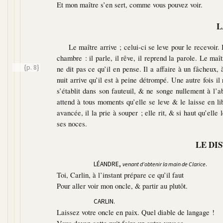
Et mon maître s’en sert, comme vous pouvez voir.
L
Le maître arrive ; celui-ci se leve pour le recevoir. I
chambre : il parle, il rêve, il reprend la parole. Le m
{p. 8}
ne dit pas ce qu’il
en pense. Il a affaire à un fâcheux, 
nuit arrive qu’il est à peine détrompé. Une autre fois il
s’établit dans son fauteuil, & ne songe nullement à l’a
attend à tous moments qu’elle se leve & le laisse en li
avancée, il la prie à souper ; elle rit, & si haut qu’elle
ses noces.
LE DI
LÉANDRE,
.
venant d’obtenir la main de Clarice
Toi, Carlin, à l’instant prépare ce qu’il faut
Pour aller voir mon oncle, & partir au plutôt.
CARLIN.
Laissez votre oncle en paix. Quel diable de langage !