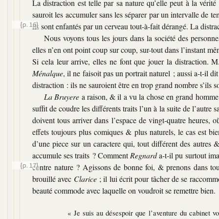
La distraction est telle par sa nature qu’elle peut à la vérité
sauroit les accumuler sans les séparer par un intervalle de tem
{p. 16}
ils
sont enfantés par un cerveau tout-à-fait dérangé. La distra
Nous voyons tous les jours dans la société des personnes
elles n’en ont point coup sur coup, sur-tout dans l’instant mêm
Si cela leur arrive, elles ne font que jouer la distraction. 
Ménalque
, il ne faisoit pas un portrait naturel ; aussi a-t-il 
distraction : ils ne sauroient être en trop grand nombre s’ils so
La Bruyere
a raison, & il a vu la chose en grand homme.
suffit de coudre les différents traits l’un à la suite de l’autr
doivent tous arriver dans l’espace de vingt-quatre heures, où
effets toujours plus comiques & plus naturels, le cas est b
d’une piece sur un caractere qui, tout différent des autres 
accumule ses traits ? Comment
Regnard
a-t-il pu surtout im
{p. 17}
contre nature ? Agissons de bonne foi, & prenons dans tout
brouillé avec
Clarice
; il lui écrit pour tâcher de se raccommo
beauté commode avec laquelle on voudroit se remettre bien.
« Je suis au désespoir que l’aventure du cabinet vo