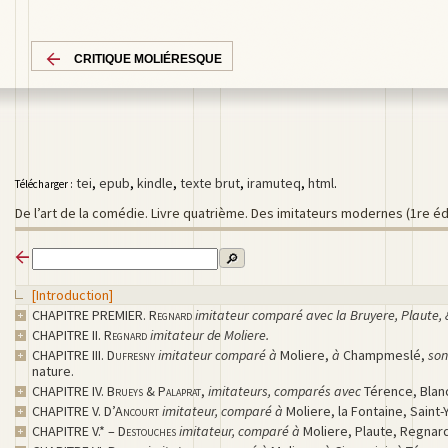
CRITIQUE MOLIÉRESQUE
tei
,
epub
,
kindle
,
texte brut
,
iramuteq
,
html
.
Télécharger :
De l’art de la comédie. Livre quatrième. Des imitateurs modernes (1re éd.
🔎
[Introduction]
CHAPITRE PREMIER.
Regnard
imitateur comparé avec la Bruyere, Plaute, 
CHAPITRE II.
Regnard
imitateur de Moliere.
CHAPITRE III.
Dufresny
imitateur comparé à
Moliere,
à
Champmeslé,
son
nature.
CHAPITRE IV.
Brueys
&
Palaprat
,
imitateurs, comparés avec
Térence, Blanc
CHAPITRE V.
D’Ancourt
imitateur, comparé à
Moliere, la Fontaine, Saint-
CHAPITRE V.* –
Destouches
imitateur, comparé à
Moliere, Plaute, Regnar