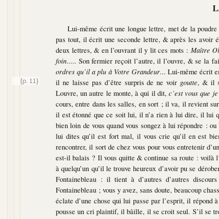
L
Lui-même écrit une longue lettre, met de la poudre d
pas tout, il écrit une seconde lettre, & après les avoir
deux lettres, & en l’ouvrant il y lit ces mots :
Maître Ol
foin
..... Son fermier reçoit l’autre, il l’ouvre, & se la fa
ordres qu’il a plu à Votre Grandeur
... Lui-même écrit e
{p. 11}
il ne laisse
pas d’être surpris de ne voir
goutte
, & il
Louvre, un autre le monte, à qui il dit,
c’est vous que j
cours, entre dans les salles, en sort ; il va, il revient s
il est étonné que ce soit lui, il n’a rien à lui dire, il l
bien loin de vous quand vous songez à lui répondre : o
lui dites qu’il est fort mal, il vous crie qu’il en est b
rencontrer, il sort de chez vous pour vous entretenir d’un
est-il balais ? Il vous quitte & continue sa route : voilà 
à quelqu’un qu’il le trouve heureux d’avoir pu se dérobe
Fontainebleau : il tient à d’autres d’autres discour
Fontainebleau ; vous y avez, sans doute, beaucoup chassé
éclate d’une chose qui lui passe par l’esprit, il répond à 
pousse un cri plaintif, il bâille, il se croit seul. S’il se