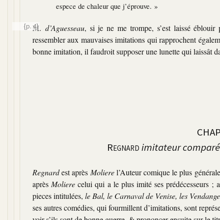
espece de chaleur que j’éprouve. »
{p. 4}
M.
d’Aguesseau
, si je ne me trompe, s’est laissé éblouir
ressembler aux mauvaises imitations qui rapprochent égaleme
bonne imitation, il faudroit supposer une lunette qui laissât d
CHAP
Regnard
imitateur comparé 
Regnard
est après
Moliere
l’Auteur comique le plus généraleme
après
Moliere
celui qui a le plus imité ses prédécesseurs ;
pieces intitulées,
le Bal, le Carnaval de Venise, les Vendange
ses autres comédies, qui fourmillent d’imitations, sont représ
voir s’ils sont de bonne guerre, & prononcer ensuite sur le titr