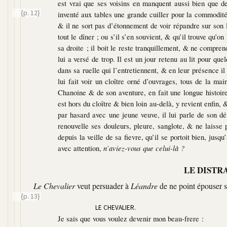
est vrai que ses voisins en manquent aussi bien que de
{p. 12}
inventé aux tables une grande cuiller
pour la commodité 
& il ne sort pas d’étonnement de voir répandre sur son l
tout le dîner ; ou s’il s’en souvient, & qu’il trouve qu’on
sa droite ; il boit le reste tranquillement, & ne compren
lui a versé de trop. Il est un jour retenu au lit pour 
dans sa ruelle qui l’entretiennent, & en leur présence 
lui fait voir un cloître orné d’ouvrages, tous de la ma
Chanoine & de son aventure, en fait une longue histoir
est hors du cloître & bien loin au-delà, y revient enfin
par hasard avec une jeune veuve, il lui parle de son d
renouvelle ses douleurs, pleure, sanglote, & ne laisse 
depuis la veille de sa fievre, qu’il se portoit bien, jusqu
avec attention,
n’aviez-vous que celui-là ?
LE DISTRA
Le Chevalier
veut persuader à
Léandre
de ne point épouser s
{p. 13}
LE CHEVALIER.
Je sais que vous voulez devenir mon beau-frere :