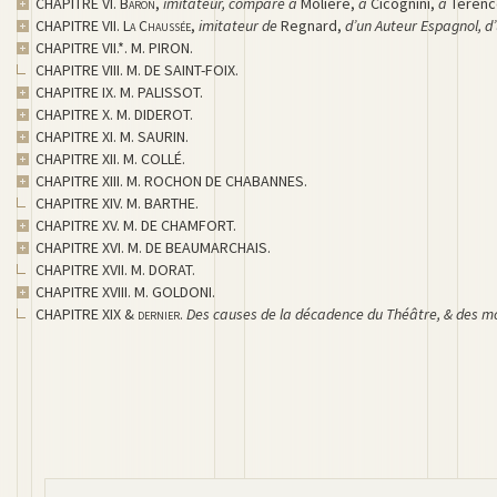
CHAPITRE VI.
Baron
,
imitateur, comparé à
Moliere,
à
Cicognini,
à
Térenc
CHAPITRE VII.
La Chaussée
,
imitateur de
Regnard,
d’un Auteur Espagnol, d’
CHAPITRE VII.*. M. PIRON.
CHAPITRE VIII. M. DE SAINT-FOIX.
CHAPITRE IX. M. PALISSOT.
CHAPITRE X. M. DIDEROT.
CHAPITRE XI. M. SAURIN.
CHAPITRE XII. M. COLLÉ.
CHAPITRE XIII. M. ROCHON DE CHABANNES.
CHAPITRE XIV. M. BARTHE.
CHAPITRE XV. M. DE CHAMFORT.
CHAPITRE XVI. M. DE BEAUMARCHAIS.
CHAPITRE XVII. M. DORAT.
CHAPITRE XVIII. M. GOLDONI.
CHAPITRE XIX &
dernier
.
Des causes de la décadence du Théâtre, & des moye