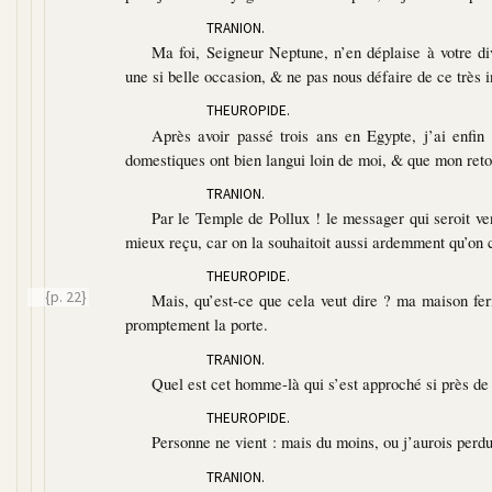
TRANION.
Ma foi, Seigneur Neptune, n’en déplaise à votre div
une si belle occasion, & ne pas nous défaire de ce très
THEUROPIDE.
Après avoir passé trois ans en Egypte, j’ai enf
domestiques ont bien langui loin de moi, & que mon retou
TRANION.
Par le Temple de Pollux ! le messager qui seroit ve
mieux reçu, car on la souhaitoit aussi ardemment qu’on c
THEUROPIDE.
{p. 22}
Mais, qu’est-ce que cela veut dire ? ma maison f
promptement la porte.
TRANION.
Quel est cet homme-là qui s’est approché si près de
THEUROPIDE.
Personne ne vient : mais du moins, ou j’aurois perd
TRANION.