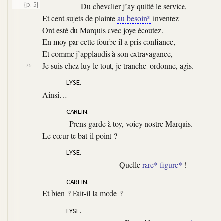
{p. 5}
Du chevalier j’ay quitté le service,
Et cent sujets de plainte
au besoin*
inventez
Ont esté du Marquis avec joye écoutez.
En moy par cette fourbe il a pris confiance,
Et comme j’applaudis à son extravagance,
Je suis chez luy le tout, je tranche, ordonne, agis.
75
LYSE.
Ainsi…
CARLIN.
Prens garde à toy, voicy nostre Marquis.
Le cœur te bat-il point ?
LYSE.
Quelle
rare*
figure*
!
CARLIN.
Et bien ? Fait-il la mode ?
LYSE.