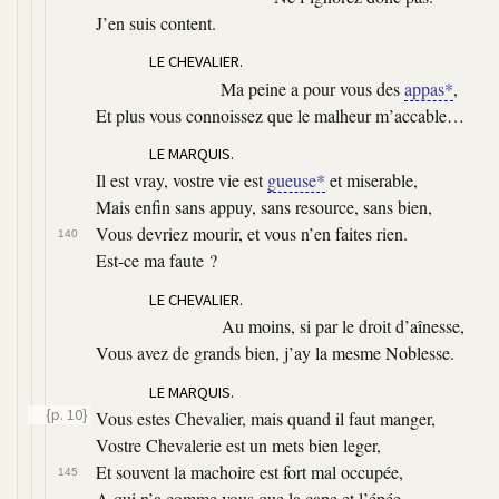
J’en suis content.
LE CHEVALIER.
Ma peine a pour vous des
appas*
,
Et plus vous connoissez que le malheur m’accable…
LE MARQUIS.
Il est vray, vostre vie est
gueuse*
et miserable,
Mais enfin sans appuy, sans resource, sans bien,
Vous devriez mourir, et vous n’en faites rien.
140
Est-ce ma faute ?
LE CHEVALIER.
Au moins, si par le droit d’aînesse,
Vous avez de grands bien, j’ay la mesme Noblesse.
LE MARQUIS.
{p. 10}
Vous estes Chevalier, mais quand il faut manger,
Vostre Chevalerie est un mets bien leger,
Et souvent la machoire est fort mal occupée,
145
A qui n’a comme vous que la cape et l’épée.