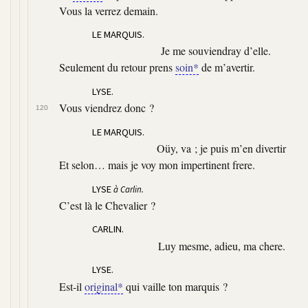
Vous la verrez demain.
LE MARQUIS.
Je me souviendray d’elle.
Seulement du retour prens
soin*
de m’avertir.
LYSE.
Vous viendrez donc ?
120
LE MARQUIS.
Oüy, va ; je puis m’en divertir
Et selon… mais je voy mon impertinent frere.
LYSE
à Carlin.
C’est là le Chevalier ?
CARLIN.
Luy mesme, adieu, ma chere.
LYSE.
Est-il
original*
qui vaille ton marquis ?