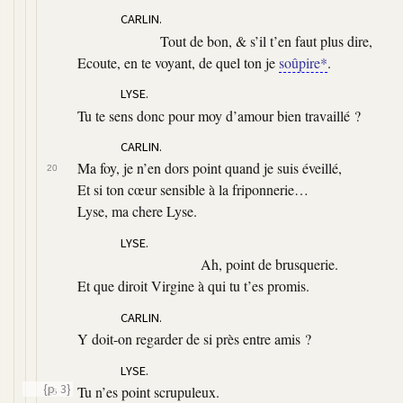
CARLIN.
Tout de bon, & s’il t’en faut plus dire,
Ecoute, en te voyant, de quel ton je
soûpire*
.
LYSE.
Tu te sens donc pour moy d’amour bien travaillé ?
CARLIN.
Ma foy, je n’en dors point quand je suis éveillé,
20
Et si ton cœur sensible à la friponnerie…
Lyse, ma chere Lyse.
LYSE.
Ah, point de brusquerie.
Et que diroit Virgine à qui tu t’es promis.
CARLIN.
Y doit-on regarder de si près entre amis ?
LYSE.
{p. 3}
Tu n’es point scrupuleux.
25