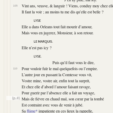
Vint ans, veusve, & languir ! Viens, conduy moy chez ell
105
Il faut la voir ; au moins tu me dis qu’elle est belle ?
LYSE
Elle a dans Orleans tout fait mourir d’amour,
Mais vous en jugerez, Monsieur, à son retour.
LE MARQUIS.
Elle n’est pas icy ?
LYSE.
Puis qu’il faut vous le dire,
Pour vouloir fuïr le mal quelquefois ou l’empire.
110
L’autre jour en passant la Comtesse vous vit,
Vostre mine, vostre air, enfin tout la surprit,
Et chez elle d’abord l’amour faisant ravage,
Pour guerir par l’absence elle a fait un voyage,
{p. 8}
Mais de fiévre en chaud mal, son cœur par la tombé
115
Est contraint avec vous de venir à jubé.
Sa
flâme*
impatiente en ces lieux la rappelle,