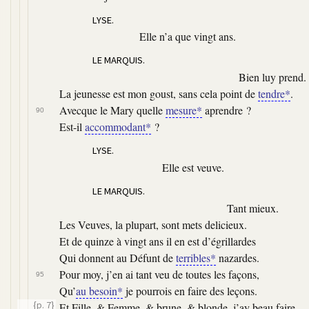
LYSE.
Elle n’a que vingt ans.
LE MARQUIS.
Bien luy prend.
La jeunesse est mon goust, sans cela point de
tendre*
.
Avecque le Mary quelle
mesure*
aprendre ?
90
Est-il
accommodant*
?
LYSE.
Elle est veuve.
LE MARQUIS.
Tant mieux.
Les Veuves, la plupart, sont mets delicieux.
Et de quinze à vingt ans il en est d’égrillardes
Qui donnent au Défunt de
terribles*
nazardes.
Pour moy, j’en ai tant veu de toutes les façons,
95
Qu’
au besoin*
je pourrois en faire des leçons.
{p. 7}
Et Fille, & Femme, & brune, & blonde, j’ay beau faire,