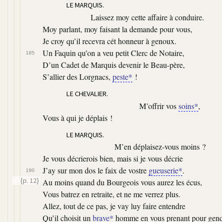
LE MARQUIS.
Laissez moy cette affaire à conduire.
Moy parlant, moy faisant la demande pour vous,
Je croy qu’il recevra cét honneur à genoux.
Un Faquin qu’on a veu petit Clerc de Notaire,
185
D’un Cadet de Marquis devenir le Beau-père,
S’allier des Lorgnacs,
peste*
!
LE CHEVALIER.
M’offrir vos
soins*
,
Vous à qui je déplais !
LE MARQUIS.
M’en déplaisez-vous moins ?
Je vous décrierois bien, mais si je vous décrie
J’ay sur mon dos le faix de vostre
gueuserie*
.
190
{p. 12}
Au moins quand du Bourgeois vous aurez les écus,
Vous batrez en retraite, et ne me verrez plus.
Allez, tout de ce pas, je vay luy faire entendre
Qu’il choisit un
brave*
homme en vous prenant pour gend