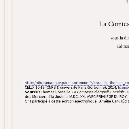
T
La Comtes
sous la di
Éditi
http://bibdramatique.paris-sorbonne.fr/corneille-thomas_c
CELLF 16-18 (CNRS & université Paris-Sorbonne)
,
2014
,
licens
Source :
Thomas Corneille
.
La Comtesse d'orgueil. Comédie
. 
des Merciers à la Justice. M.DC.LXXI. AVEC PRIVILEGE DU ROY.
Ont participé à cette édition électronique :
Amélie Canu (Édit