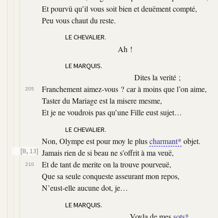
Et pourvû qu’il vous soit bien et deuëment compté,
Peu vous chaut du reste.
LE CHEVALIER.
Ah !
LE MARQUIS.
Dites la verité ;
Franchement aimez-vous ? car à moins que l’on aime,
205
Taster du Mariage est la misere mesme,
Et je ne voudrois pas qu’une Fille eust sujet…
LE CHEVALIER.
Non, Olympe est pour moy le plus
charmant*
objet.
[B, 13]
Jamais rien de si beau ne s’offrit à ma veuë,
Et de tant de merite on la trouve pourveuë,
210
Que sa seule conqueste asseurant mon repos,
N’eust-elle aucune dot, je…
LE MARQUIS.
Voyla de mes
sots*
.