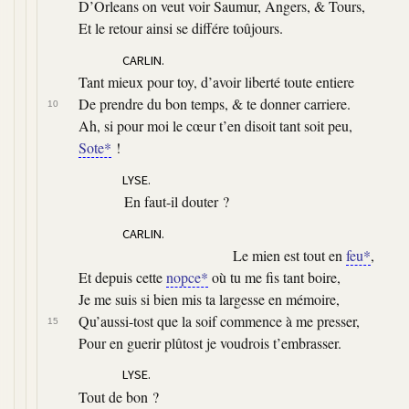
D’Orleans on veut voir Saumur, Angers, & Tours,
Et le retour ainsi se différe toûjours.
CARLIN.
Tant mieux pour toy, d’avoir liberté toute entiere
De prendre du bon temps, & te donner carriere.
10
Ah, si pour moi le cœur t’en disoit tant soit peu,
Sote*
!
LYSE.
En faut-il douter ?
CARLIN.
Le mien est tout en
feu*
,
Et depuis cette
nopce*
où tu me fis tant boire,
Je me suis si bien mis ta largesse en mémoire,
Qu’aussi-tost que la soif commence à me presser,
15
Pour en guerir plûtost je voudrois t’embrasser.
LYSE.
Tout de bon ?