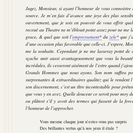
Jugez, Monsieur, si ayant l’honneur de vous connoistre
source. Je m’en fais d’avance une joye des plus sensibl
ouvertement, que je sois en pouvoir de vous offrir que
receuë au Theatre ne m’éblouit point assez pour ne me la
grace, & quel que soit l’
empressement*
du
zele*
que j’a
d’une occasion plus favorable que celle-ci. J’espere, Mon
me la souhaite. Cependant je ne me lasseray point de d
sçache unir aussi avantageusement que vous la beauté 
incrédules, ils cesseront aisément de l’estre quand j’ajo
Grands Hommes que nous ayons. Son nom suffira pour
surprenantes & extraordinaires qualitez qui le rendent 
son discernement, c’est un tître incontestable pour préte
que vous y en avez. Quelle douceur ce seroit pour moy de 
ou plûtost s’il y avoit des termes qui fussent de la f
l’honneur de l’approcher.
Vous mesme chaque jour n’estes-vous pas surpris
Des brillantes vertus qu’à nos yeux il étale ?