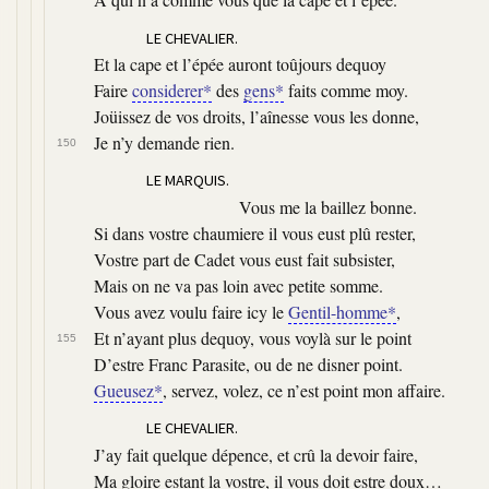
LE CHEVALIER.
Et la cape et l’épée auront toûjours dequoy
Faire
considerer*
des
gens*
faits comme moy.
Joüissez de vos droits, l’aînesse vous les donne,
Je n’y demande rien.
150
LE MARQUIS.
Vous me la baillez bonne.
Si dans vostre chaumiere il vous eust plû rester,
Vostre part de Cadet vous eust fait subsister,
Mais on ne va pas loin avec petite somme.
Vous avez voulu faire icy le
Gentil-homme*
,
Et n’ayant plus dequoy, vous voylà sur le point
155
D’estre Franc Parasite, ou de ne disner point.
Gueusez*
, servez, volez, ce n’est point mon affaire.
LE CHEVALIER.
J’ay fait quelque dépence, et crû la devoir faire,
Ma gloire estant la vostre, il vous doit estre doux…