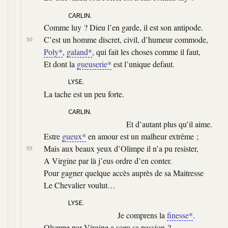
CARLIN.
Comme luy ? Dieu l’en garde, il est son antipode.
C’est un homme discret, civil, d’humeur commode,
50
Poly*
,
galand*
, qui fait les choses comme il faut,
Et dont la
gueuserie*
est l’unique defaut.
LYSE.
La tache est un peu forte.
CARLIN.
Et d’autant plus qu’il aime.
Estre
gueux*
en amour est un malheur extrême ;
Mais aux beaux yeux d’Olimpe il n’a pu resister,
55
A Virgine par là j’eus ordre d’en conter.
Pour gagner quelque accès auprès de sa Maitresse
Le Chevalier voulut…
LYSE.
Je comprens la
finesse*
.
Olympe par Virgine a sçeu sa passion ?