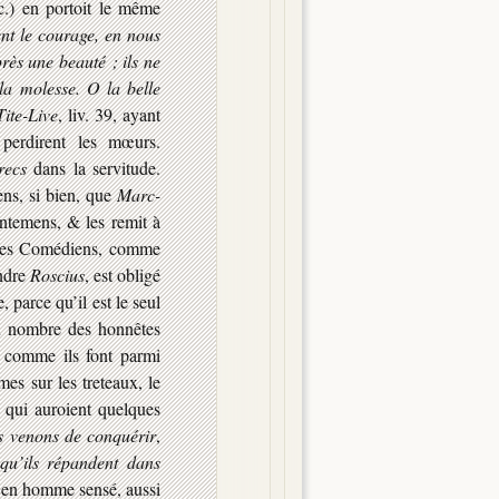
c.) en portoit le même
ent le courage, en nous
ès une beauté ; ils ne
la molesse. O la belle
Tite-Live
, liv. 39, ayant
 perdirent les mœurs.
recs
dans la servitude.
ns, si bien, que
Marc-
intemens, & les remit à
les Comédiens, comme
endre
Roscius
, est obligé
e, parce qu’il est le seul
au nombre des honnêtes
 comme ils font parmi
es sur les treteaux, le
 qui auroient quelques
 venons de conquérir
,
qu’ils répandent dans
it en homme sensé, aussi