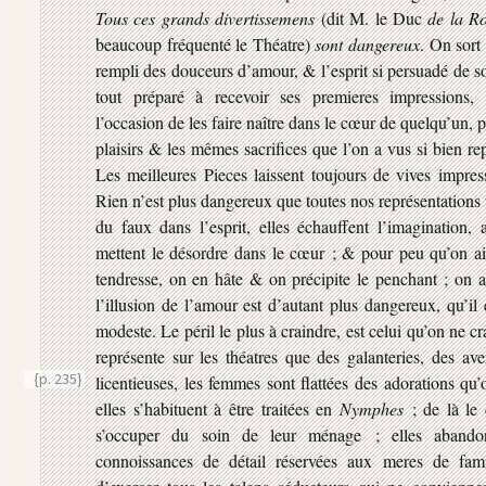
Tous ces grands divertissemens
(dit M. le Duc
de la R
beaucoup fréquenté le Théatre)
sont dangereux
. On sort
rempli des douceurs d’amour, & l’esprit si persuadé de s
tout préparé à recevoir ses premieres impressions,
l’occasion de les faire naître dans le cœur de quelqu’un,
plaisirs & les mêmes sacrifices que l’on a vus si bien rep
Les meilleures Pieces laissent toujours de vives impres
Rien n’est plus dangereux que toutes nos représentations t
du faux dans l’esprit, elles échauffent l’imagination, a
mettent le désordre dans le cœur ; & pour peu qu’on ait
tendresse, on en hâte & on précipite le penchant ; on
l’illusion de l’amour est d’autant plus dangereux, qu’il
modeste. Le péril le plus à craindre, est celui qu’on ne 
représente sur les théatres que des galanteries, des a
{p. 235}
licentieuses, les femmes sont flattées des adorations qu
elles s’habituent à être traitées en
Nymphes
; de là le 
s’occuper du soin de leur ménage ; elles abando
connoissances de détail réservées aux meres de famil