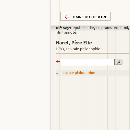
HAINE DU THÉÂTRE
epub
,
kindle
,
txt
,
iramuteq
,
html
,
Télécharger :
html annoté
.
Harel, Père Elie
1783, La vraie philosophie
🔎
La vraie philosophie