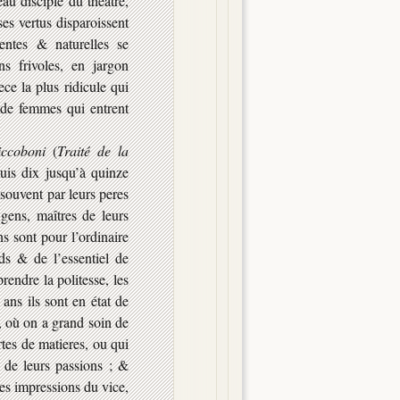
u disciple du théatre,
es vertus disparoissent
entes & naturelles se
s frivoles, en jargon
ece la plus ridicule qui
 de femmes qui entrent
iccoboni
(
Traité de la
puis dix jusqu’à quinze
 souvent par leurs peres
gens, maîtres de leurs
ns sont pour
l’ordinaire
ds & de l’essentiel de
rendre la politesse, les
ans ils sont en état de
, où on a grand soin de
rtes de matieres, ou qui
s de leurs passions ; &
des impressions du vice,