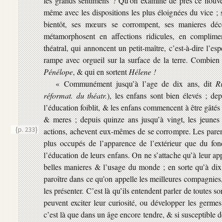
les grands sentimens ? Qu’on examine de près ce nouvea
même avec les dispositions les plus éloignées du vice ; s
bientôt, ses mœurs se corrompent, ses manieres déc
métamorphosent en affections ridicules, en complimen
théatral, qui annoncent un petit-maître, c’est-à-dire l’esp
rampe avec orgueil sur la surface de la terre. Combien
Pénélope
, & qui en sortent
Hélene !
« Communément jusqu’à l’age de dix ans, dit
R
réformat. du théatr.
), les enfans sont bien élevés ; de
l’éducation foiblit, & les enfans commencent à être gâtés
& meres ; depuis quinze ans jusqu’à vingt, les jeunes 
{p. 233}
actions, achevent eux-mêmes de se corrompre. Les pare
plus occupés de l’apparence de l’extérieur que du fon
l’éducation de leurs enfans. On ne s’attache qu’à leur app
belles manieres & l’usage du monde ; en sorte qu’à dix 
paroître dans ce qu’on appelle les meilleures compagnies
les présenter. C’est là qu’ils entendent parler de toutes so
peuvent exciter leur curiosité, ou développer les germe
c’est là que dans un âge encore tendre, & si susceptible 