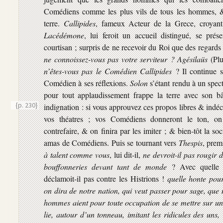
Comédiens comme les plus vils de tous les hommes, & 
terre.
Callipides
, fameux Acteur de la Grece, croyant
Lacédémone
, lui feroit un accueil distingué, se prés
courtisan ; surpris de ne recevoir du Roi que des regard
ne connoissez-vous pas votre serviteur ? Agésilaüs
(Plut
n’êtes-vous pas le Comédien Callipides
? Il continue 
Comédien à ses réflexions.
Solon
s’étant rendu à un spec
pour tout applaudissement frappe la terre avec son bâ
{p. 230}
indignation : si vous approuvez ces propos libres & indé
vos théatres ; vos Comédiens donneront le ton, o
contrefaire, & on finira par les imiter ; & bien-tôt la so
amas de Comédiens. Puis se tournant vers
Thespis
, prem
à talent comme vous
, lui dit-il,
ne devroit-il pas rougir 
bouffonneries devant tant de monde
? Avec quelle
déclamoit-il pas contre les Histrions !
quelle honte pou
on dira de notre nation, qui veut passer pour sage, que
hommes aient pour toute occupation de se mettre sur un 
lie, autour d’un tonneau, imitant les ridicules des uns,