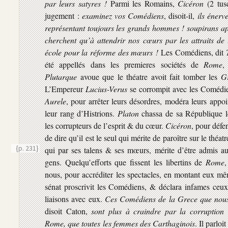
par leurs satyres !
Parmi les Romains,
Cicéron
(2 tus
jugement :
examinez vos Comédiens
, disoit-il,
ils énerv
représentant toujours les grands hommes ! soupirans apr
cherchent qu’à attendrir nos cœurs par les attraits de 
école pour la réforme des mœurs !
Les Comédiens, dit
été appellés dans les premieres sociétés de
Rome
,
Plutarque
avoue que le théatre avoit fait tomber les
G
L’Empereur
Lucius-Verus
se corrompit avec les Comédie
Aurele
, pour arrêter leurs désordres, modéra leurs appo
leur rang d’Histrions.
Platon
chassa de sa République 
les corrupteurs de l’esprit & du cœur.
Cicéron
, pour déf
de dire qu’il est le seul qui mérite de paroître sur le théatr
{p. 231}
qui par ses talens & ses mœurs, mérite d’être admis 
gens. Quelqu’efforts que fissent les libertins de
Rome
,
nous, pour accréditer les spectacles, en montant eux mêm
sénat proscrivit les Comédiens, & déclara infames ceux
liaisons avec eux.
Ces Comédiens de la Grece que nous
disoit Caton,
sont plus à craindre par la corruption 
Rome, que toutes les femmes des Carthaginois
. Il parlo