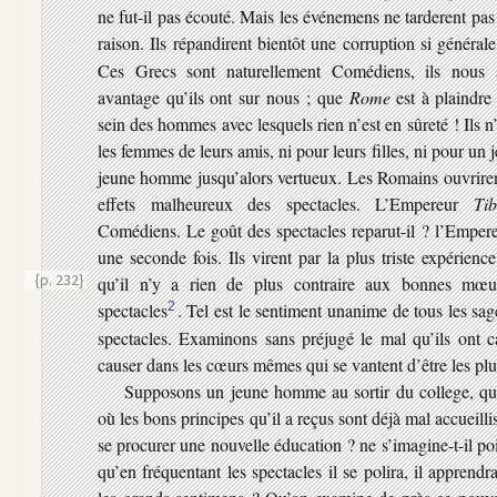
ne fut-il pas écouté. Mais les événemens ne tarderent pas
raison. Ils répandirent bientôt une corruption si général
Ces Grecs sont naturellement Comédiens, ils nous s
avantage qu’ils ont sur nous ; que
Rome
est à plaindre
sein des hommes avec lesquels rien n’est en sûreté ! Ils 
les femmes de leurs amis, ni pour leurs filles, ni pour un
jeune homme jusqu’alors vertueux. Les Romains ouvrirent
effets malheureux des spectacles. L’Empereur
Tib
Comédiens. Le goût des spectacles reparut-il ? l’Emper
une seconde fois. Ils virent par la plus triste expérienc
{p. 232}
qu’il n’y a rien de plus contraire aux bonnes
mœur
spectacles
2
. Tel est le sentiment unanime de tous les sage
spectacles. Examinons sans préjugé le mal qu’ils ont c
causer dans les cœurs mêmes qui se vantent d’être les plu
Supposons un jeune homme au sortir du college, qu
où les bons principes qu’il a reçus sont déjà mal accueillis
se procurer une nouvelle éducation ? ne s’imagine-t-il poi
qu’en fréquentant les spectacles il se polira, il apprend