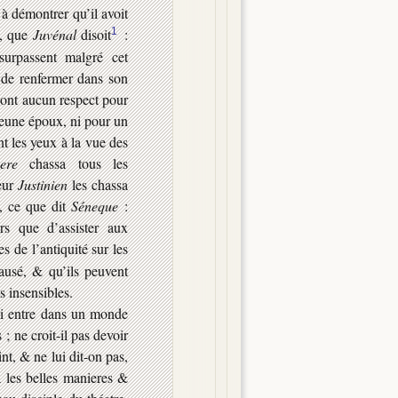
 à démontrer qu’il avoit
e, que
Juvénal
disoit
1
:
urpassent malgré cet
 de renfermer dans son
n’ont aucun respect pour
 jeune époux, ni pour un
 les yeux à la vue des
ere
chassa tous les
eur
Justinien
les chassa
e, ce que dit
Séneque
:
s que d’assister aux
s de l’antiquité sur les
ausé, & qu’ils peuvent
s insensibles.
i entre dans un monde
 ; ne croit-il pas devoir
nt, & ne lui dit-on pas,
ra les belles manieres &