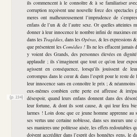
ils commencent à le connoître & à se familiariser avec
corruption reçoivent une nouvelle force des spectacles 
meres ont malheureusement l’imprudence de s’empres
enfans de l’un & de l’autre sexe. Or quelles atteintes m
donner à leur innocence le nombre infini de maximes emp
dans les
Tragédies
, dans les
Opéras
, & les expressions &
que présentent les
Comédies !
Ils ne les effacent jamais 
y voient des Grands, des personnes élevées en dignité,
applaudir ; ils s’imaginent que tout ce qu’on leur expos
agissent en conséquence, lorsqu’ils jouissent de leu
corrompus dans le cœur & dans l’esprit pour le reste de l
leur innocence sans en connoître le prix ; & néanmoins 
eux-mêmes combien cette perte est affreuse & irrépar
{p. 234}
désespoir,
quand leurs enfans donnent dans des désordr
leur fortune, & dont ils sont cause, & qui leur fera bie
larmes ! Loin donc que ce jeune homme apprenne au sp
ses vertus une certaine noblesse, dans ses mœurs une ce
ses manieres une politesse aisée, les effets redoutables qu
doivent accréditer dans l’esprit des honnêtes gens, le d