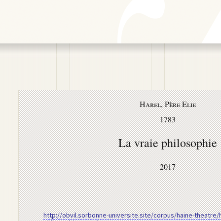
Harel, Père Elie
1783
La vraie philosophie
2017
http://obvil.sorbonne-universite.site/corpus/haine-theatre/