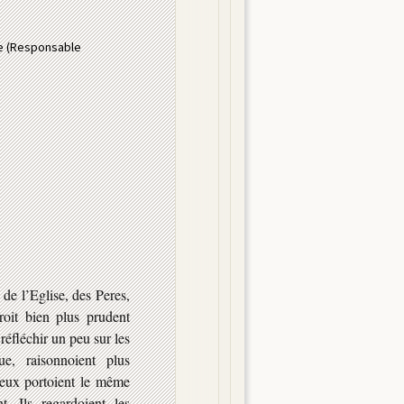
le (Responsable
, de l’Eglise, des Peres,
roit bien plus prudent
réfléchir un peu sur les
ue, raisonnoient plus
 eux portoient le même
 Ils regardoient les