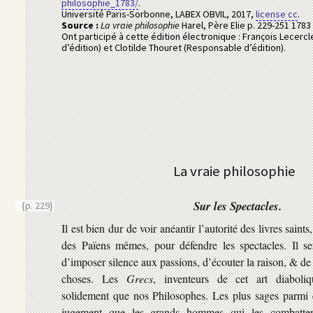
philosophie_1783/
.
Université Paris-Sorbonne, LABEX OBVIL
,
2017
,
license cc
.
Source :
La vraie philosophie
Harel, Père Elie
p. 229-251
1783
Ont participé à cette édition électronique :
François Lecerc
d’édition)
et
Clotilde Thouret (Responsable d’édition)
.
La vraie philosophie
Sur les Spectacles.
{p. 229}
Il est bien dur de voir anéantir l’autorité des livres saints
des Païens mêmes, pour défendre les spectacles. Il se
d’imposer silence aux passions, d’écouter la raison, & de 
choses. Les
Grecs
, inventeurs de cet art diaboliq
solidement que nos Philosophes. Les plus sages parmi
jugement que les grands hommes qui les combattent.