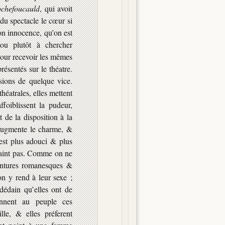
ochefoucauld
, qui avoit
 du spectacle le cœur si
on innocence, qu’on est
 ou plutôt à chercher
 pour recevoir les mêmes
résentés sur le théatre.
sions de quelque vice.
héatrales, elles mettent
ffoiblissent la pudeur,
 de la disposition à la
 augmente le charme, &
 est plus adouci & plus
craint pas. Comme on ne
ventures romanesques &
’on y rend à leur
sexe ;
dédain qu’elles ont de
nnent au peuple ces
le, & elles préferent