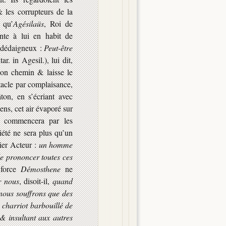
les corrupteurs de la
 qu’
Agésilaüs
, Roi de
ente à lui en habit de
s dédaigneux :
Peut-être
ar. in Agesil.), lui dit,
son chemin & laisse le
tacle par complaisance,
ton, en s’écriant avec
cens,
cet air évaporé sur
n commencera par les
ciété ne sera plus qu’un
ier Acteur :
un homme
de prononcer toutes ces
 force
Démosthene
ne
r nous
, disoit-il,
quand
 nous souffrons que des
charriot barbouillé de
 & insultant aux autres