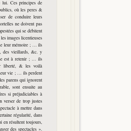
 lui. Ces principes de
publics, où les peres &
ser de conduire leurs
ortelles ne doivent pas
estées qui se débitent
 les images licentieuses
de leur mémoire ; … ils
 des vieillards, &c. y
e est à retenir ; … ils
r liberté, & les voilà
eur vie ; … ils perdent
les parens qui ignorent
able, sont ensuite au
es si préjudiciables à
n verser de trop justes
ectacle à mettre dans
rtaine régularité, dans
i en résultent toujours,
anger des spectacles ».