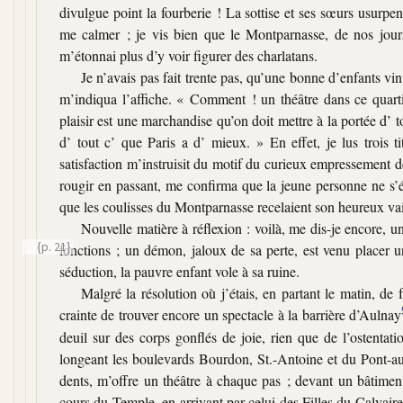
divulgue point la fourberie ! La sottise et ses sœurs usurpen
me calmer ; je vis bien que le Montparnasse, de nos jour
m’étonnai plus d’y voir figurer des charlatans.
Je n’avais pas fait trente pas, qu’une bonne d’enfants vin
m’indiqua l’affiche. « Comment ! un théâtre dans ce quart
plaisir est une marchandise qu’on doit mettre à la portée d’ t
d’ tout c’ que Paris a d’ mieux. » En effet, je lus trois 
satisfaction m’instruisit du motif du curieux empressement de
rougir en passant, me confirma que la jeune personne ne s’é
que les coulisses du Montparnasse recelaient son heureux va
Nouvelle matière à réflexion : voilà, me dis-je encore, un
{p. 21}
fonctions ; un démon, jaloux de sa perte, est venu placer u
séduction, la pauvre enfant vole à sa ruine.
Malgré la résolution où j’étais, en partant le matin, de
crainte de trouver encore un spectacle à la barrière d’Aulnay
deuil sur des corps gonflés de joie, rien que de l’ostentat
longeant les boulevards Bourdon, St.-Antoine et du Pont-a
dents, m’offre un théâtre à chaque pas ; devant un bâtimen
cours du Temple, en arrivant par celui des Filles du Calvaire. 