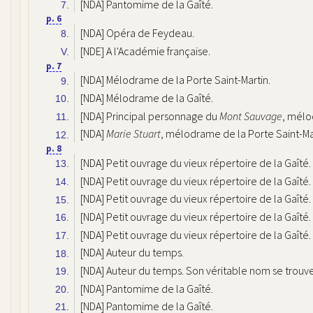
[NDA] Pantomime de la Gaîté.
7.
p. 6
[NDA] Opéra de Feydeau.
8.
[NDE] A l'Académie française.
V.
p. 7
[NDA] Mélodrame de la Porte Saint-Martin.
9.
[NDA] Mélodrame de la Gaîté.
10.
[NDA] Principal personnage du
Mont Sauvage
, mélo
11.
[NDA]
Marie Stuart
, mélodrame de la Porte Saint-Ma
12.
p. 8
[NDA] Petit ouvrage du vieux répertoire de la Gaîté.
13.
[NDA] Petit ouvrage du vieux répertoire de la Gaîté.
14.
[NDA] Petit ouvrage du vieux répertoire de la Gaîté.
15.
[NDA] Petit ouvrage du vieux répertoire de la Gaîté.
16.
[NDA] Petit ouvrage du vieux répertoire de la Gaîté.
17.
[NDA] Auteur du temps.
18.
[NDA] Auteur du temps. Son véritable nom se trouve
19.
[NDA] Pantomime de la Gaîté.
20.
[NDA] Pantomime de la Gaîté.
21.