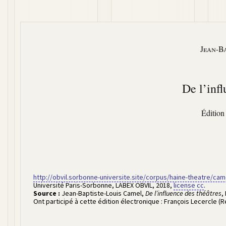
Jean-B
De l’infl
Édition
http://obvil.sorbonne-universite.site/corpus/haine-theatre/ca
Université Paris-Sorbonne, LABEX OBVIL
,
2018
,
license cc
.
Source :
Jean-Baptiste-Louis Camel
,
De l’influence des théâtres
,
Ont participé à cette édition électronique :
François Lecercle (R