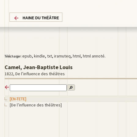
HAINE DU THÉÂTRE
epub
,
kindle
,
txt
,
iramuteq
,
html
,
html annoté
.
Télécharger :
Camel, Jean-Baptiste Louis
1822, De l’influence des théâtres
🔎
[EN-TETE]
[De l’influence des théâtres]