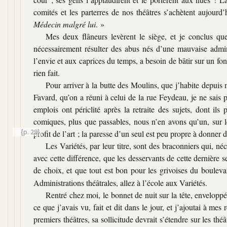
comités et les parterres de nos théâtres s’achètent aujourd’
Médecin malgré lui
. »
Mes deux flâneurs levèrent le siège, et je conclus que 
nécessairement résulter des abus nés d’une mauvaise admin
l’envie et aux caprices du temps, a besoin de bâtir sur un fond
rien fait.
Pour arriver à la butte des Moulins, que j’habite depuis m
Favard, qu’on a réuni à celui de la rue Feydeau, je ne sais 
emplois ont périclité après la retraite des sujets, dont ils
comiques, plus que passables, nous n’en avons qu’un, sur l
{p. 29}
profit de l’art ; la paresse d’un
seul est peu propre à donner 
Les Variétés, par leur titre, sont des braconniers qui, n
avec cette différence, que les desservants de cette dernière
de choix, et que tout est bon pour les grivoises du boule
Administrations théâtrales, allez à l’école aux Variétés.
Rentré chez moi, le bonnet de nuit sur la tête, envelopp
ce que j’avais vu, fait et dit dans le jour, et j’ajoutai à 
premiers théâtres, sa sollicitude devrait s’étendre sur les t