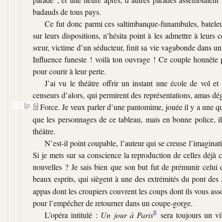
badauds de tous pays.
Ce fut donc parmi ces saltimbanque-funambules, bateleur
sur leurs dispositions, n’hésita point à les admettre à leurs c
sœur, victime d’un séducteur, finit sa vie vagabonde dans un h
Influence funeste ! voilà ton ouvrage ! Ce couple honnête p
pour courir à leur perte.
J’ai vu le théâtre offrir un instant une école de vol 
censeurs d’alors, qui permirent des représentations, amas dé
{p. 6}
la Force. Je veux parler d’une pantomime, jouée il y a une qu
que les personnages de ce tableau, mais en bonne police, il e
théâtre.
N’est-il point coupable, l’auteur qui se creuse l’imaginat
Si je mets sur sa conscience la reproduction de celles déjà 
nouvelles ? Je sais bien que son but fut de prémunir celui 
beaux esprits, qui siègent à une des extrémités du pont des 
appas dont les croupiers couvrent les coups dont ils vous as
pour l’empêcher de retourner dans un coupe-gorge.
L’opéra intitulé :
Un jour à Paris
8
sera toujours un vil