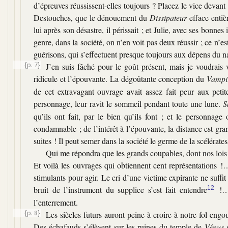
d’épreuves réussissent-elles toujours ? Placez le vice devant
Destouches, que le dénouement du
Dissipateur
efface entiè
lui après son désastre, il périssait ; et Julie, avec ses bonne
genre, dans la société, on n’en voit pas deux réussir ; ce n’es
guérisons, qui s’effectuent presque toujours aux dépens du na
{p. 7}
J’en suis fâché pour le goût présent, mais je voudrais v
ridicule et l’épouvante. La dégoûtante conception du
Vampi
de cet extravagant ouvrage avait assez fait peur aux petite
personnage, leur ravit le sommeil pendant toute une lune.
S
qu’ils ont fait, par le bien qu’ils font ; et le personna
condamnable ; de l’intérêt à l’épouvante, la distance est gran
suites ! Il peut semer dans la société le germe de la scélérates
Qui me répondra que les grands coupables, dont nos lois on
Et voilà les ouvrages qui obtiennent cent représentations !
stimulants pour agir. Le cri d’une victime expirante ne suf
bruit de l’instrument du supplice s’est fait entendre
12
!… 
l’enterrement.
{p. 8}
Les siècles futurs auront peine à croire à notre fol eng
Des échafauds s’élèvent sur les ruines du temple de
Vénus 