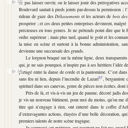
{p. 23}
ne pas laisser ouvrir, ou le laisser jouir des prérogatives a
Boulevard sautait à pieds joints par-dessus la permission ; l’
rideau de gaze des
Délassements
et les acteurs de
bois des
prospérer ; et ces deux petites entreprises devinrent, malgré 
précieuses en tous genres. Je ne prétends point dire que le
ordre supérieur ; mais plus tard, quand le goût et les connai
la mise en scène et surtout à la bonne administration, sans
devienne une succursale des grands.
Le lorgnon braqué sur la même ligne, deux transparents 
qui, je ne sais pourquoi, n’inspire pas à ses héritiers l’idée
{p. 24}
partagé entre la danse de corde et la pantomime. C’est dans
sans feu ni lieu, depuis l’incendie de Lazari
57
, bergamiste 
spirituel dans ses canevas, genre de pièces non écrites, dont i
Près de là, et vis-à-vis un jeu de paume, décoré jadis d
je vis un nouveau bâtiment, pour moi du moins, qu’on me di
titre qui n’engage à rien, ont enterré dans le coffre d’Ar
d’extravagantes actions, étayées d’une belle décoration, qui
premiers talents de notre scène tragique.
Je comparai cet extérieur, qui pourtant ne fait pas grand