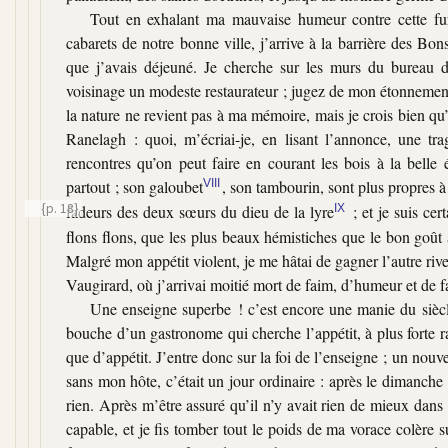
Tout en exhalant ma mauvaise humeur contre cette fure
cabarets de notre bonne ville, j’arrive à la barrière des B
que j’avais déjeuné. Je cherche sur les murs du bureau de
voisinage un modeste restaurateur ; jugez de mon étonnemen
la nature ne revient pas à ma mémoire, mais je crois bien qu’i
Ranelagh : quoi, m’écriai-je, en lisant l’annonce, une 
rencontres qu’on peut faire en courant les bois à la belle 
partout ; son galoubet
VIII
, son tambourin, sont plus propres 
{p. 18}
fadeurs des deux sœurs du dieu de la lyre
IX
; et je suis ce
flons flons, que les plus beaux hémistiches que le bon goût 
Malgré mon appétit violent, je me hâtai de gagner l’autre rive
Vaugirard, où j’arrivai moitié mort de faim, d’humeur et de f
Une enseigne superbe ! c’est encore une manie du siècle,
bouche d’un gastronome qui cherche l’appétit, à plus forte r
que d’appétit. J’entre donc sur la foi de l’enseigne ; un nouv
sans mon hôte, c’était un jour ordinaire : après le dimanch
rien. Après m’être assuré qu’il n’y avait rien de mieux dan
capable, et je fis tomber tout le poids de ma vorace colère s