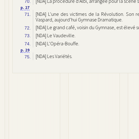
[NDA] La procédure d’Albi, arrangée pour la scène s
70.
p. 27
[NDA] L’une des victimes de la Révolution. Son r
71.
Vaspard, aujourd’hui Gymnase Dramatique.
[NDA] Le grand café, voisin du Gymnase, est élevé 
72.
[NDA] Le Vaudeville.
73.
[NDA] L’Opéra-Bouffe.
74.
p. 29
[NDA] Les Variétés.
75.