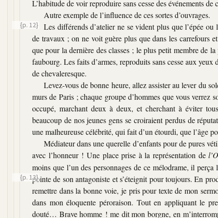
L’habitude de voir reproduire sans cesse des événements de c
Autre exemple de l’influence de ces sortes d’ouvrages.
{p. 12}
Les différends d’atelier ne se vident plus que l’épée ou 
de travaux ; on ne voit guère plus que dans les carrefours et
que pour la dernière des classes ; le plus petit membre de la
faubourg. Les faits d’armes, reproduits sans cesse aux yeux 
de chevaleresque.
Levez-vous de bonne heure, allez assister au lever du sol
murs de Paris ; chaque groupe d’hommes que vous verrez sorti
occupé, marchant deux à deux, et cherchant à éviter tous 
beaucoup de nos jeunes gens se croiraient perdus de réputat
une malheureuse célébrité, qui fait d’un étourdi, que l’âge
Médiateur dans une querelle d’enfants pour de pures vétil
avec l’honneur ! Une place prise à la représentation de
l’
moins que l’un des personnages de ce mélodrame, il perça le
{p. 13}
pointe de son antagoniste et s’éteignit pour toujours. En pr
remettre dans la bonne voie, je pris pour texte de mon sermo
dans mon éloquente péroraison. Tout en appliquant le pre
douté… Brave homme ! me dit mon borgne, en m’interrompant