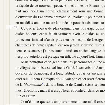
la façade de ce nouveau spectacle ; les armes de France, qui
part moi, voilà un nouvel établissement sous une bonne 
d’ouverture du Panorama dramatique ; parbleu ! pour mon sou,
en me délassant, me mettre à portée de pouvoir raisonner sur 
{p. 22}
Ce que je trouvai de plus original dans l’ouvrage de mes
diable boiteux, car il fallait vraiment avoir le diable au 
protecteur infernal n’avait plus rien de l’esprit de Lesage
cheminées de notre capitale, car son jargon se trouve juste à
tient ses séances ; j’aurais autant aimé son ancien langage 
l’esprit d’autrefois est presque un ridicule aujourd’hui. Jamais
Mais pourquoi cette gêne dans les personnages d’une ac
privilèges accordés à sa voisine la Gaîté, à son voisin l’Am
devancé de beaucoup, il a toute latitude ; et si les anciens 
quel œil l’Opéra Comique doit-il voir son cadet lever fière
de la
Métromanie
X
, dans la bouche de Damis, scène septièm
mes réflexions ; mais il n’est qu’heur et bonheur dans ce mond
l’un et l’autre.
Je m’étonne que sous un gouvernement paternel, il existe u