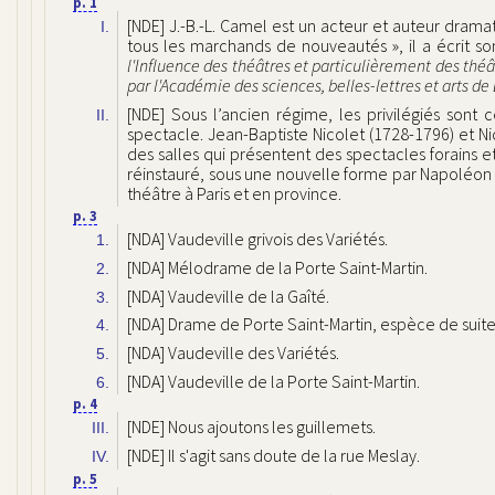
p. 1
[NDE] J.-B.-L. Camel est un acteur et auteur drama
I.
tous les marchands de nouveautés », il a écrit 
l'Influence des théâtres et particulièrement des thé
par l'Académie des sciences, belles-lettres et arts de
[NDE] Sous l’ancien régime, les privilégiés sont
II.
spectacle. Jean-Baptiste Nicolet (1728-1796) et 
des salles qui présentent des spectacles forains e
réinstauré, sous une nouvelle forme par Napoléon I
théâtre à Paris et en province.
p. 3
[NDA] Vaudeville grivois des Variétés.
1.
[NDA] Mélodrame de la Porte Saint-Martin.
2.
[NDA] Vaudeville de la Gaîté.
3.
[NDA] Drame de Porte Saint-Martin, espèce de suit
4.
[NDA] Vaudeville des Variétés.
5.
[NDA] Vaudeville de la Porte Saint-Martin.
6.
p. 4
[NDE] Nous ajoutons les guillemets.
III.
[NDE] Il s'agit sans doute de la rue Meslay.
IV.
p. 5