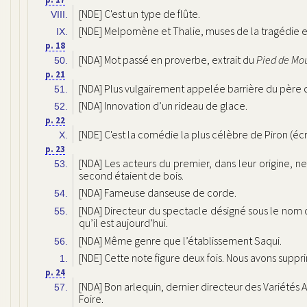
[NDE] C'est un type de flûte.
VIII.
[NDE] Melpomène et Thalie, muses de la tragédie e
IX.
p. 18
[NDA] Mot passé en proverbe, extrait du
Pied de Mo
50.
p. 21
[NDA] Plus vulgairement appelée barrière du père d
51.
[NDA] Innovation d’un rideau de glace.
52.
p. 22
[NDE] C'est la comédie la plus célèbre de Piron (écr
X.
p. 23
[NDA] Les acteurs du premier, dans leur origine, ne
53.
second étaient de bois.
[NDA] Fameuse danseuse de corde.
54.
[NDA] Directeur du spectacle désigné sous le nom d
55.
qu’il est aujourd’hui.
[NDA] Même genre que l’établissement Saqui.
56.
[NDE] Cette note figure deux fois. Nous avons suppri
1.
p. 24
[NDA] Bon arlequin, dernier directeur des Variétés 
57.
Foire.