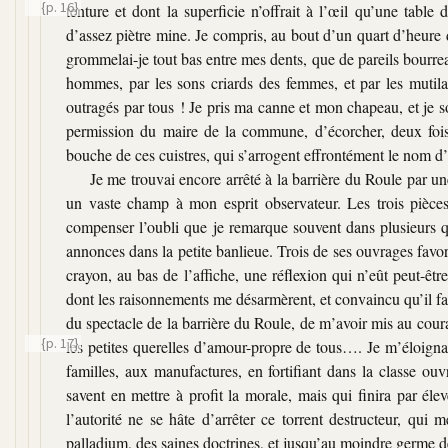
{p. 16}
tenture
et dont la superficie n’offrait à l’œil qu’une table
d’assez piètre mine. Je compris, au bout d’un quart d’heure de
grommelai-je tout bas entre mes dents, que de pareils bourrea
hommes, par les sons criards des femmes, et par les mut
outragés par tous ! Je pris ma canne et mon chapeau, et je s
permission du maire de la commune, d’écorcher, deux fois 
bouche de ces cuistres, qui s’arrogent effrontément le nom d’a
Je me trouvai encore arrêté à la barrière du Roule par un
un vaste champ à mon esprit observateur. Les trois pièce
compenser l’oubli que je remarque souvent dans plusieurs qu
annonces dans la petite banlieue. Trois de ses ouvrages favori
crayon, au bas de l’affiche, une réflexion qui n’eût peut-ê
dont les raisonnements me désarmèrent, et convaincu qu’il fa
du spectacle de la barrière du Roule, de m’avoir mis au courant
{p. 17}
les petites querelles d’amour-propre
de tous…. Je m’éloignai
familles, aux manufactures, en fortifiant dans la classe ou
savent en mettre à profit la morale, mais qui finira par él
l’autorité ne se hâte d’arrêter ce torrent destructeur, qui 
palladium, des saines doctrines, et jusqu’au moindre germe de 