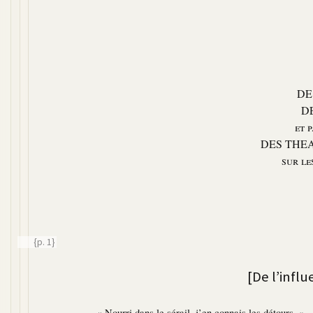
DE
D
et 
DES THE
sur le
{p. 1}
[De l’infl
« Nourri dans le sérail, j’en connais les détours. »