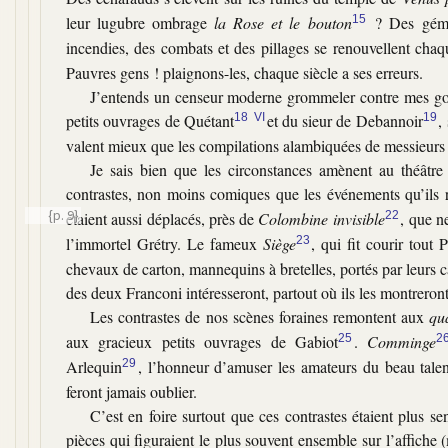
leur lugubre ombrage
la Rose et le bouton
15
? Des gémis
incendies, des combats et des pillages se renouvellent chaqu
Pauvres gens ! plaignons-les, chaque siècle a ses erreurs.
J’entends un censeur moderne grommeler contre mes goûts
petits ouvrages de Quétant
18
VI
et du sieur de Debannoir
19
,
valent mieux que les compilations alambiquées de messieurs te
Je sais bien que les circonstances amènent au théâtre
contrastes, non moins comiques que les événements qu’ils r
{p. 9}
étaient aussi déplacés, près de
Colombine invisible
22
, que n
l’immortel Grétry. Le fameux
Siège
23
, qui fit courir tout
chevaux de carton, mannequins à bretelles, portés par leurs ca
des deux Franconi intéresseront, partout où ils les montreront
Les contrastes de nos scènes foraines remontent aux
qu
aux gracieux petits ouvrages de Gabiot
25
.
Comminge
2
Arlequin
29
, l’honneur d’amuser les amateurs du beau talen
feront jamais oublier.
C’est en foire surtout que ces contrastes étaient plus se
pièces qui figuraient le plus souvent ensemble sur l’affic