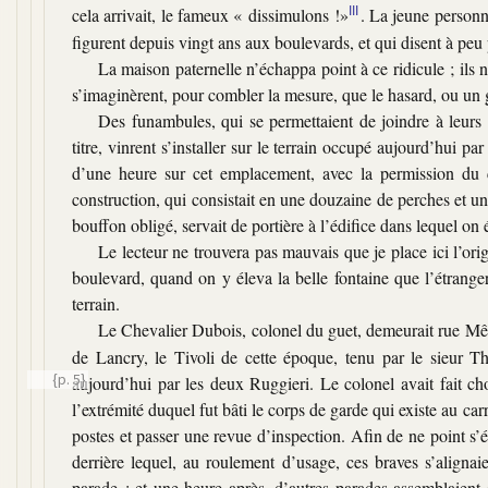
cela arrivait, le fameux « dissimulons !»
III
. La jeune personn
figurent depuis vingt ans aux boulevards, et qui disent à pe
La maison paternelle n’échappa point à ce ridicule ; ils n
s’imaginèrent, pour combler la mesure, que le hasard, ou un gén
Des funambules, qui se permettaient de joindre à leurs 
titre, vinrent s’installer sur le terrain occupé aujourd’hui pa
d’une heure sur cet emplacement, avec la permission du 
construction, qui consistait en une douzaine de perches et u
bouffon obligé, servait de portière à l’édifice dans lequel on
Le lecteur ne trouvera pas mauvais que je place ici l’ori
boulevard, quand on y éleva la belle fontaine que l’étranger
terrain.
Le Chevalier Dubois, colonel du guet, demeurait rue Mê
de Lancry, le Tivoli de cette époque, tenu par le sieur Th
{p. 5}
aujourd’hui par les
deux Ruggieri. Le colonel avait fait ch
l’extrémité duquel fut bâti le corps de garde qui existe au ca
postes et passer une revue d’inspection. Afin de ne point s
derrière lequel, au roulement d’usage, ces braves s’alignai
parade ; et une heure après, d’autres parades assemblaient 