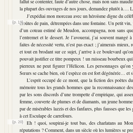
fallut se contenter, faute d’autre chose, mais non sans maud
la plupart des ouvrages de nos jours, demandez plutôt à…. L
J’expédiai mon morceau avec un héroïsme digne du célèbr
{p. 19}
croûtes de pain, détrempées dans une
fontaine. Un petit vin,
d’un coteau estimé de Meudon, accompagna, non sans quelque
l’entremet et le dessert. Je l’avouerai, j’ai souvent mangé 
faites de nécessité vertu, n’est pas exact ; j’aimerais mieux,
et tout en brodant sur ce sujet, j’arrive à ce boulevard qu
pouvait justifier ce titre pompeux ! un ruisseau bourbeux qu
pierreux ne peut figurer l’Hélicon. Les personnages qu’on 
Sœurs se cache bien, où l’espèce en est fort dégénérée… et s’e
L’esprit occupé de ce mont, que la fiction des poètes d
mémoire tous les grands hommes que la reconnaissance des siè
par les sons discords d’une trompette d’empirique, qui assem
femme, couverte de plumes et de diamants, un jeune homme, p
par de misérables lazzis et des fanfares, plus fausses que les
à cet Esculape de carrefours.
{p. 20}
Eh ! quoi, soupirai-je tout bas, des charlatans au Mon
réputations ? Comment, dans un siècle où les lumières se propa