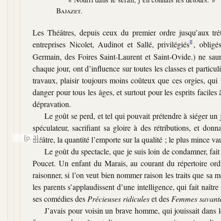
Bajazet.
Les Théâtres, depuis ceux du premier ordre jusqu’aux tréte
entreprises Nicolet, Audinot et Sallé, privilégiés
II
, obligé
Germain, des Foires Saint-Laurent et Saint-Ovide.) ne saura
chaque jour, ont d’influence sur toutes les classes et partic
travaux, plaisir toujours moins coûteux que ces orgies, qui 
danger pour tous les âges, et surtout pour les esprits faciles
dépravation.
Le goût se perd, et tel qui pouvait prétendre à siéger un j
spéculateur, sacrifiant sa gloire à des rétributions, et do
{p. 2}
théâtre, la quantité
l’emporte sur la qualité ; le plus mince va
Le goût du spectacle, que je suis loin de condamner, fait f
Poucet. Un enfant du Marais, au courant du répertoire ordi
raisonner, si l’on veut bien nommer raison les traits que sa m
les parents s’applaudissent d’une intelligence, qui fait naît
ses comédies des
Précieuses ridicules
et des
Femmes savant
J’avais pour voisin un brave homme, qui jouissait dans l