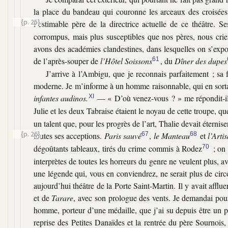
la place du bandeau qui couronne les arceaux des croisées d
{p. 25}
l’estimable père de la directrice actuelle de ce théâtre. S
corrompus, mais plus susceptibles que nos pères, nous crieri
avons des académies clandestines, dans lesquelles on s’expo
de l’après-souper de
l’Hôtel Soissons
61
, du
Dîner des dupes
J’arrive à l’Ambigu, que je reconnais parfaitement ; sa
moderne. Je m’informe à un homme raisonnable, qui en sortait
infantes audinos.
XI
— « D’où venez-vous ? » me répondit-il.
Julie et les deux Tabraise étaient le noyau de cette troupe, q
un talent que, pour les progrès de l’art, Thalie devait éternis
{p. 26}
toutes ses acceptions.
Paris sauvé
67
,
le Manteau
68
et
l’Arti
dégoûtants tableaux, tirés du crime commis à Rodez
70
; on 
interprètes de toutes les horreurs du genre ne veulent plus, 
une légende qui, vous en conviendrez, ne serait plus de circ
aujourd’hui théâtre de la Porte Saint-Martin. Il y avait aff
et de
Tarare
, avec son prologue des vents. Je demandai p
homme, porteur d’une médaille, que j’ai su depuis être un pr
reprise des Petites Danaïdes et la rentrée du père Sournoi