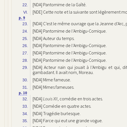
[NDA] Pantomime de la Gaîté.
22.
[NDE] Cette note et la suivante sont légèrement mod
VI.
p. 9
[NDA] C’est le même ouvrage que la Jeanne d’Arc,
23.
[NDA] Pantomime de l’Ambigu-Comique.
24.
[NDA] Auteur du temps.
25.
[NDA] Pantomime de l’Ambigu-Comique.
26.
[NDA] Pantomime de l’Ambigu-Comique.
27.
[NDA] Pantomime de l’Ambigu-Comique.
28.
[NDA] Acteur nain qui jouait à l’Ambigu et qui, di
29.
gambadant. Il avait nom, Moreau.
[NDA] Mime fameuse.
30.
[NDA] Mimes fameuses.
31.
p. 10
[NDA]
Louis XII
, comédie en trois actes.
32.
[NDA] Comédie en quatre actes.
33.
[NDA] Tragédie burlesque.
34.
[NDA] Farce qui eut une grande vogue.
35.