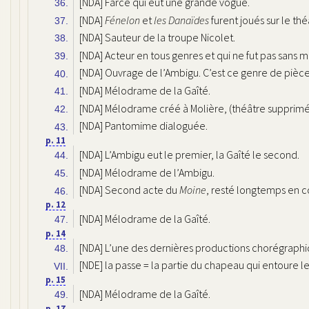
[NDA] Farce qui eut une grande vogue.
36.
[NDA]
Fénelon
et
les Danaïdes
furent joués sur le thé
37.
[NDA] Sauteur de la troupe Nicolet.
38.
[NDA] Acteur en tous genres et qui ne fut pas sans m
39.
[NDA] Ouvrage de l’Ambigu. C’est ce genre de pièc
40.
[NDA] Mélodrame de la Gaîté.
41.
[NDA] Mélodrame créé à Molière, (théâtre supprimé), 
42.
[NDA] Pantomime dialoguée.
43.
p. 11
[NDA] L’Ambigu eut le premier, la Gaîté le second.
44.
[NDA] Mélodrame de l’Ambigu.
45.
[NDA] Second acte du
Moine
, resté longtemps en c
46.
p. 12
[NDA] Mélodrame de la Gaîté.
47.
p. 14
[NDA] L’une des dernières productions chorégraph
48.
[NDE] la passe = la partie du chapeau qui entoure le
VII.
p. 15
[NDA] Mélodrame de la Gaîté.
49.
p. 17