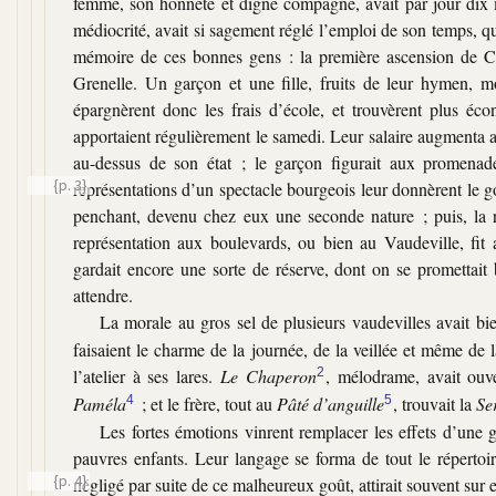
femme, son honnête et digne compagne, avait par jour dix 
médiocrité, avait si sagement réglé l’emploi de son temps, que
mémoire de ces bonnes gens : la première ascension de Char
Grenelle. Un garçon et une fille, fruits de leur hymen, mo
épargnèrent donc les frais d’école, et trouvèrent plus éco
apportaient régulièrement le samedi. Leur salaire augmenta ave
au-dessus de son état ; le garçon figurait aux promena
{p. 3}
représentations d’un spectacle bourgeois leur
donnèrent le g
penchant, devenu chez eux une seconde nature ; puis, la 
représentation aux boulevards, ou bien au Vaudeville, fit 
gardait encore une sorte de réserve, dont on se promettait 
attendre.
La morale au gros sel de plusieurs vaudevilles avait bie
faisaient le charme de la journée, de la veillée et même de la 
l’atelier à ses lares.
Le Chaperon
2
, mélodrame, avait ouve
Paméla
4
; et le frère, tout au
Pâté d’anguille
5
, trouvait la
Se
Les fortes émotions vinrent remplacer les effets d’une g
pauvres enfants. Leur langage se forma de tout le répertoir
{p. 4}
négligé par suite de ce malheureux goût, attirait souvent sur