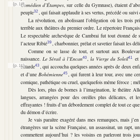
{p. 10}
Comédien d’Étampes
, sur celle du Gymnase), étaient d’ab
peuple
32
, qui faisait applaudir à ses vertus, précédé ou suivi
La révolution, en abolissant l’obligation où les trois pr
terrible aux théâtres du premier ordre. Le répertoire Français
Le respectable archevêque de Cambrai fut tout étonné de 
l’acteur Ribié
39
, charbonnier, prélat et savetier faisait les dél
Comme on se lasse de tout, et surtout aux Boulevards
naissance.
Le Sérail à l’Encan
40
,
la Vierge du Soleil
41
e
{p. 11}
bâtarde
43
, qui accoucha quelques années après de deux enf
et d’une
Bohémienne
45
, qui furent à leur tour, avec une ce
comique, pathétique ou cruel, quelquefois même féroce ; mél
Dès lors, plus de bornes à l’imagination, le théâtre All
langues, arrangées pour des oreilles plus délicates, et l
effrayantes ! fruits d’un débordement complet de tout ce qu
du démon d’écrire.
Je vais paraître exagéré dans mes remarques, mais j’en 
étrangères sur la scène Française, un assassinat, un rapt, 
commettent aujourd’hui ? les voisins en parleront trois jou