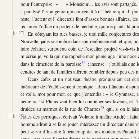
pour l’entreprise. » — « Monsieur… les avis sont partagés
a paralysé l’ vrai genre qui convenait à c’ théâtre qui, d’ p
reste, l’acteur et l’ directeur font d’assez bonnes affaires, 
réclamer l’office du porteur de médaille, qui me planta là pou
{p. 27}
En côtoyant les rues basses, je tirai mille conjectures d
Nouvelle, jadis si sombre dans son renfoncement, et que, po
faire éclairer, surtout au coin de l’escalier, projeté vis-à-vi
m’écriai-je, voilà qui me rappelle mon jeune âge ; une noce à
dans le cimetière de la paroisse
72
; insensé ! j’oubliais que 
cendres de tant de familles allèrent combler depuis peu des 
Deux cafés et un nouveau théâtre produisaient cet écla
intérieure de l’établissement comique ; deux flâneurs disputai
et voilà, mot pour mot, ce que j’entendis : « le Gymnase, ap
heureux ! si Plutus veut bien lui continuer ses faveurs, et l’
druides au marmot de la rue de Chartres
73
qui, si on le lais
{p. 28}
Faites des perruques,
écrivait Voltaire à maître André ; fait
homme adroit à se faire jouer, intéressez un directeur dans v
peut servir d’histoire à beaucoup de nos modernes Panard : 
cour ; ses gens l’applaudirent et le portèrent aux nues ! La