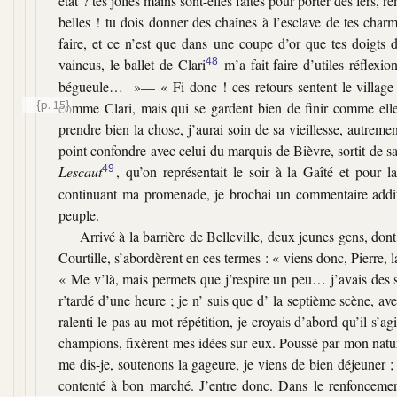
état ? tes jolies mains sont-elles faites pour porter des fers
belles ! tu dois donner des chaînes à l’esclave de tes char
faire, et ce n’est que dans une coupe d’or que tes doigts
vaincus, le ballet de Clari
48
m’a fait faire d’utiles réflex
bégueule… »— « Fi donc ! ces retours sentent le village
{p. 15}
comme Clari, mais qui se gardent bien de finir comme elle
prendre bien la chose, j’aurai soin de sa vieillesse, autrem
point confondre avec celui du marquis de Bièvre, sortit de 
Lescaut
49
, qu’on représentait le soir à la Gaîté et pour l
continuant ma promenade, je brochai un commentaire addit
peuple.
Arrivé à la barrière de Belleville, deux jeunes gens, don
Courtille, s’abordèrent en ces termes : « viens donc, Pierre, la
« Me v’là, mais permets que j’respire un peu… j’avais des s
r’tardé d’une heure ; je n’ suis que d’ la septième scène, av
ralenti le pas au mot répétition, je croyais d’abord qu’il s’a
champions, fixèrent mes idées sur eux. Poussé par mon naturel
me dis-je, soutenons la gageure, je viens de bien déjeuner ; 
contenté à bon marché. J’entre donc. Dans le renfoncement