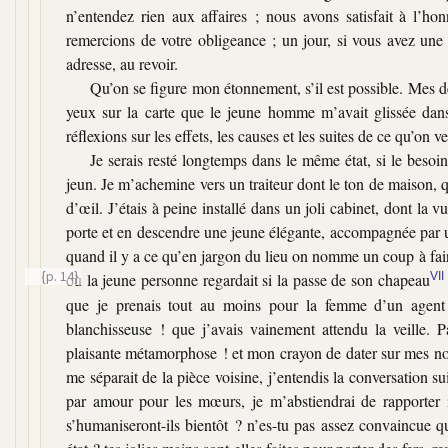
n’entendez rien aux affaires ; nous avons satisfait à l’h
remercions de votre obligeance ; un jour, si vous avez une 
adresse, au revoir.
Qu’on se figure mon étonnement, s’il est possible. Mes d
yeux sur la carte que le jeune homme m’avait glissée dans
réflexions sur les effets, les causes et les suites de ce qu’on
Je serais resté longtemps dans le même état, si le besoi
jeun. Je m’achemine vers un traiteur dont le ton de maison, 
d’œil. J’étais à peine installé dans un joli cabinet, dont la 
porte et en descendre une jeune élégante, accompagnée par u
quand il y a ce qu’en jargon du lieu on nomme un coup à fair
{p. 14}
où la
jeune personne regardait si la passe de son chapeau
VII
que je prenais tout au moins pour la femme d’un agent
blanchisseuse ! que j’avais vainement attendu la veille. 
plaisante métamorphose ! et mon crayon de dater sur mes note
me séparait de la pièce voisine, j’entendis la conversation 
par amour pour les mœurs, je m’abstiendrai de rapporter i
s’humaniseront-ils bientôt ? n’es-tu pas assez convaincue qu