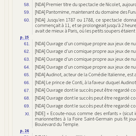
[NDA] Premier titre du spectacle de Nicolet, aujourd
58.
[NDA] Pantomime, maintenant du domaine des Fun
59.
[NDA] Jusqu’en 1787 ou 1788, ce spectacle donnait
60.
commençait à 11, et se prolongeait jusqu’à 2 heure
avait de mieux à Paris, où les petits soupers étaient 
p. 25
[NDA] Ouvrage d’un comique propre aux jeux de nui
61.
[NDA] Ouvrage d’un comique propre aux jeux de nui
62.
[NDA] Ouvrage d’un comique propre aux jeux de nui
63.
[NDA] Ouvrage d’un comique propre aux jeux de nui
64.
[NDA] Audinot, acteur de la Comédie Italienne, est 
65.
[NDA] Le prince de Conti, à la faveur duquel Audin
66.
[NDA] Ouvrage dont le succès peut être regardé c
67.
[NDA] Ouvrage dont le succès peut être regardé c
68.
[NDA] Ouvrage dont le succès peut être regardé c
69.
[NDE] « Ecoute-nous comme des enfants » (sicut 
XI.
marionnettes à la Foire Saint-Germain puis fit j
Boulevard du Temple.
p. 26