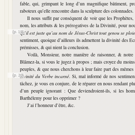
fable, qui, grimpant le long d’un magnifique bâtiment, prou
raboteux qu’elle rencontre dans la sculpture des colonnades.
Il nous suffit par conséquent de voir que les Prophètes,
nom, les attributs & les prérogatives de la Divinité, pour n
{p. 19}
qu’
il est juste qu’au nom de Jésus-Christ tout genou se ploie
sentiment, quoique d’ailleurs ils admettent la divinité des 
prémisses, & qui nient la conclusion.
Voilà, Monsieur, notre manière de raisonner, & notre
Blâmez-la, si vous le jugez à propos ; mais croyez du moins 
peuples, & que nous cherchons à leur faire part des mêmes
{p. 20}
divinité du Verbe incarné
. Si, mal informé de nos sentimens
tâchez, je vous en conjure, de le réparer en nous rendant plus
d’un peuple ignorant : Que deviendroient-ils, si les ho
Barthélemy pour les opprimer ?
J’ai l’honneur d’être, &c.