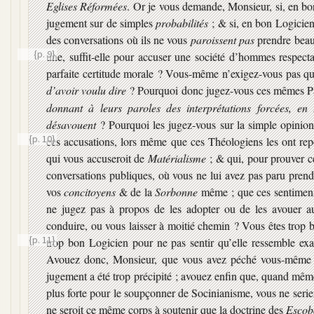
Eglises Réformées
. Or je vous demande, Monsieur, si, en bo
jugement sur de simples
probabilités
; & si, en bon Logicien
des conversations où ils ne vous
paroissent pas
prendre beau
{p. 9}
une, suffit-elle pour accuser une société d’hommes respect
parfaite certitude morale ? Vous-même n’exigez-vous pas
d’avoir voulu dire
? Pourquoi donc jugez-vous ces mêmes Pa
donnant à leurs paroles des interprétations forcées, en
désavouent
? Pourquoi les jugez-vous sur la simple opinion
{p. 10}
ces accusations, lors même que ces Théologiens les ont re
qui vous accuseroit de
Matérialisme
; & qui, pour prouver ce
conversations publiques, où vous ne lui avez pas paru prend
vos
concitoyens
& de la
Sorbonne
même ; que ces sentimens 
ne jugez pas à propos de les adopter ou de les avouer a
conduire, ou vous laisser à moitié chemin ? Vous êtes trop 
{p. 11}
trop bon Logicien pour ne pas sentir qu’elle ressemble e
Avouez donc, Monsieur, que vous avez péché vous-même con
jugement a été trop précipité ; avouez enfin que, quand mêm
plus forte pour le soupçonner de Socinianisme, vous ne seriez
ne seroit ce même corps à soutenir que la doctrine des
Escob