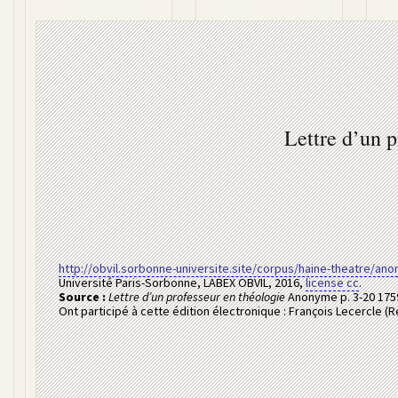
Lettre d’un p
http://obvil.sorbonne-universite.site/corpus/haine-theatre/an
Université Paris-Sorbonne, LABEX OBVIL
,
2016
,
license cc
.
Source :
Lettre d’un professeur en théologie
Anonyme
p. 3-20
175
Ont participé à cette édition électronique :
François Lecercle (R