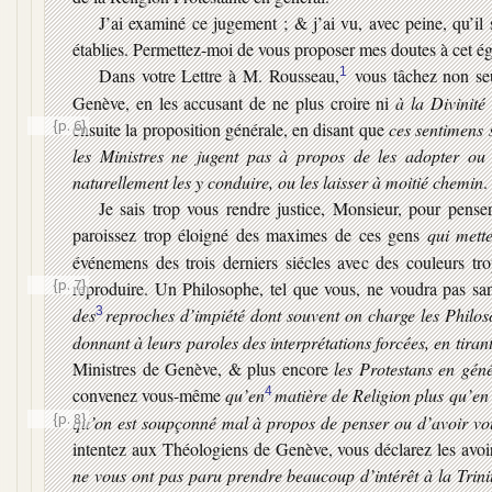
J’ai examiné ce jugement ; & j’ai vu, avec peine, qu’il
établies. Permettez-moi de vous proposer mes doutes à cet ég
Dans votre Lettre à M. Rousseau,
1
vous tâchez non seu
Genève, en les accusant de ne plus croire ni
à la Divinité
{p. 6}
ensuite la proposition générale, en disant que
ces sentimens 
les Ministres ne jugent pas à propos de les adopter ou
naturellement les y conduire, ou les laisser à moitié chemin
.
Je sais trop vous rendre justice, Monsieur, pour pense
paroissez trop éloigné des maximes de ces gens
qui mett
événemens des trois derniers siécles avec des couleurs tr
{p. 7}
reproduire. Un Philosophe, tel que vous, ne voudra pas sa
des
3
reproches d’impiété dont souvent on charge les Philoso
donnant à leurs paroles des interprétations forcées, en tira
Ministres de Genève, & plus encore
les Protestans en gén
convenez vous-même
qu’en
4
matière de Religion plus qu’en 
{p. 8}
qu’on est soupçonné mal à propos de penser ou d’avoir vo
intentez aux Théologiens de Genève, vous déclarez les avoi
ne vous ont pas paru prendre beaucoup d’intérêt à la Trinit