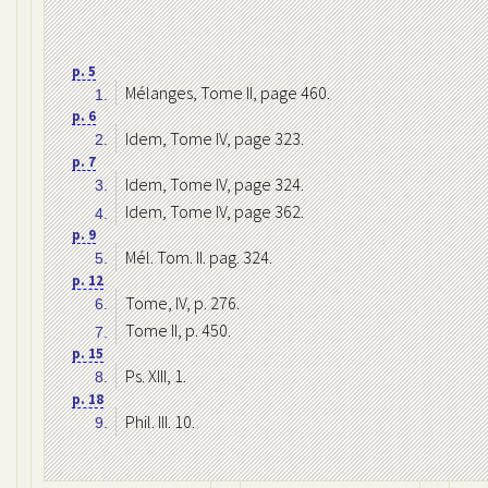
p. 5
Mélanges, Tome II, page 460.
1.
p. 6
Idem, Tome IV, page 323.
2.
p. 7
Idem, Tome IV, page 324.
3.
Idem, Tome IV, page 362.
4.
p. 9
Mél. Tom. II. pag. 324.
5.
p. 12
Tome, IV, p. 276.
6.
Tome II, p. 450.
7.
p. 15
Ps. XIII, 1.
8.
p. 18
Phil. III. 10.
9.