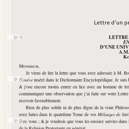
Lettre d’un p
LETTRE
{p. 3}
E
D’UNE UNI
A.M
Κα
Monsieur,
Je viens de lire la lettre que vous avez adressée à M. Ro
{p. 4}
Genève
inséré dans le Dictionnaire Encyclopédique.
Je suis
& j’ose encore moins entrer en lice avec un homme de lettr
communiquer une observation que j’ai faite sur votre Lettre 
recevoir favorablement.
Rien de plus solide ni de plus digne de la vraie Philos
avez faites dans le quatrième Tome de vos
Mélanges de litté
{p. 5}
avec vous ; & je voudrois que vous les eussiez suivies dans
de la Religion Protestante en général.