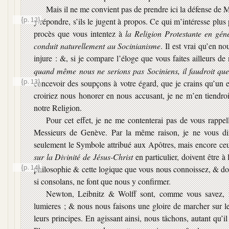
Mais il ne me convient pas de prendre ici la défense de 
{p. 12}
y répondre,
s’ils le jugent à propos. Ce qui m’intéresse plus
procès que vous intentez à
la Religion Protestante en gén
conduit naturellement au Socinianisme
. Il est vrai qu’en n
injure : &, si je compare l’éloge que vous faites ailleurs de
quand même nous ne serions pas Sociniens, il faudroit que
{p. 13}
concevoir des soupçons à votre égard, que je crains
qu’un e
croiriez nous honorer en nous accusant, je ne m’en tiendroi
notre Religion.
Pour cet effet, je ne me contenterai pas de vous rappel
Messieurs de Genève. Par la même raison, je ne vous di
seulement le Symbole attribué aux Apôtres, mais encore c
sur la Divinité de Jésus-Christ
en particulier, doivent être à
{p. 14}
philosophie
& cette logique que vous nous connoissez, & don
si consolans, ne font que nous y confirmer.
Newton, Leibnitz & Wolff sont, comme vous savez, no
lumieres ; & nous nous faisons une gloire de marcher sur le
leurs principes. En agissant ainsi, nous tâchons, autant qu’i