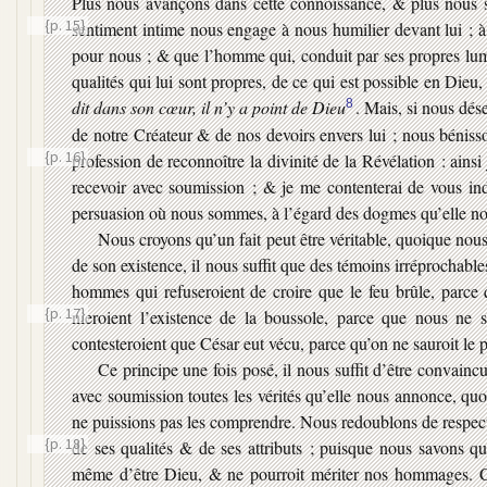
Plus nous avançons dans cette connoissance, & plus nous s
{p. 15}
sentiment intime nous engage à nous humilier
devant lui ; 
pour nous ; & que l’homme qui, conduit par ses propres lumi
qualités qui lui sont propres, de ce qui est possible en Dieu, 
dit dans son cœur, il n’y a point de Dieu
8
. Mais, si nous dés
de notre Créateur & de nos devoirs envers lui ; nous bénisso
{p. 16}
profession de reconnoître la divinité de la Révélation : ain
recevoir avec soumission ; & je me contenterai de vous in
persuasion où nous sommes, à l’égard des dogmes qu’elle nou
Nous croyons qu’un fait peut être véritable, quoique nou
de son existence, il nous suffit que des témoins irréprochab
hommes qui refuseroient de croire que le feu brûle, parce 
{p. 17}
nieroient l’existence
de la boussole, parce que nous ne sa
contesteroient que César eut vécu, parce qu’on ne sauroit le
Ce principe une fois posé, il nous suffit d’être convainc
avec soumission toutes les vérités qu’elle nous annonce, quo
ne puissions pas les comprendre. Nous redoublons de respect
{p. 18}
de ses qualités & de ses attributs ; puisque nous savons 
même d’être Dieu, & ne pourroit mériter nos hommages. Ce