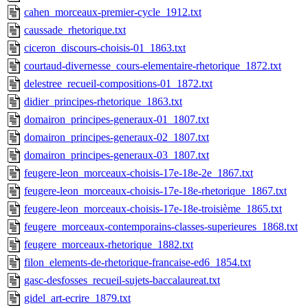
cahen_morceaux-premier-cycle_1912.txt
caussade_rhetorique.txt
ciceron_discours-choisis-01_1863.txt
courtaud-divernesse_cours-elementaire-rhetorique_1872.txt
delestree_recueil-compositions-01_1872.txt
didier_principes-rhetorique_1863.txt
domairon_principes-generaux-01_1807.txt
domairon_principes-generaux-02_1807.txt
domairon_principes-generaux-03_1807.txt
feugere-leon_morceaux-choisis-17e-18e-2e_1867.txt
feugere-leon_morceaux-choisis-17e-18e-rhetorique_1867.txt
feugere-leon_morceaux-choisis-17e-18e-troisième_1865.txt
feugere_morceaux-contemporains-classes-superieures_1868.txt
feugere_morceaux-rhetorique_1882.txt
filon_elements-de-rhetorique-francaise-ed6_1854.txt
gasc-desfosses_recueil-sujets-baccalaureat.txt
gidel_art-ecrire_1879.txt