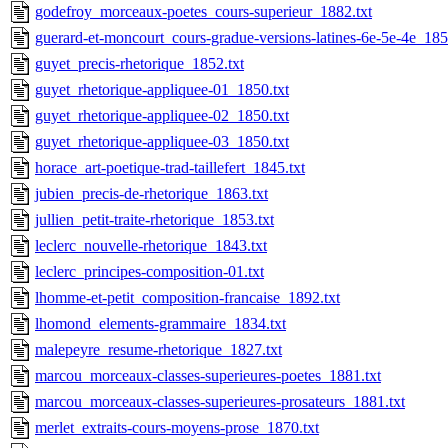
godefroy_morceaux-poetes_cours-superieur_1882.txt
guerard-et-moncourt_cours-gradue-versions-latines-6e-5e-4e_185
guyet_precis-rhetorique_1852.txt
guyet_rhetorique-appliquee-01_1850.txt
guyet_rhetorique-appliquee-02_1850.txt
guyet_rhetorique-appliquee-03_1850.txt
horace_art-poetique-trad-taillefert_1845.txt
jubien_precis-de-rhetorique_1863.txt
jullien_petit-traite-rhetorique_1853.txt
leclerc_nouvelle-rhetorique_1843.txt
leclerc_principes-composition-01.txt
lhomme-et-petit_composition-francaise_1892.txt
lhomond_elements-grammaire_1834.txt
malepeyre_resume-rhetorique_1827.txt
marcou_morceaux-classes-superieures-poetes_1881.txt
marcou_morceaux-classes-superieures-prosateurs_1881.txt
merlet_extraits-cours-moyens-prose_1870.txt