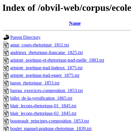
Index of /obvil-web/corpus/ecol
Name
Parent Directory
amar_cours-rhetorique_1811.txt
andrieux_rhetorique-francaise_1825.txt
aristote_poetique-et-rhetorique-trad-ruelle_1883.txt
aristote_poetique-trad-batteux_1875.txt
aristote_poetique-trad-egger_1875.txt
baron_rhetorique_1853.txt
barrau_exercices-composition_1853.txt
billet_de-la-versification_1865.txt
blair_lecons-rhetorique-01_1845.txt
blair_lecons-rhetorique-02_1845.txt
bougeault_principes-composition_1853.txt
boulet_manuel-pratique-rhetorique_1839.txt